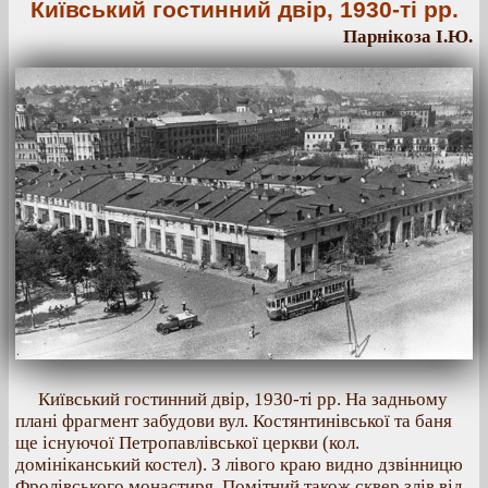
Київський гостинний двір, 1930-ті рр.
Парнікоза І.Ю.
Київський гостинний двір, 1930-ті рр. На задньому
плані фрагмент забудови вул. Костянтинівської та баня
ще існуючої Петропавлівської церкви (кол.
домініканський костел). З лівого краю видно дзвінницю
Фролівського монастиря. Помітний також сквер злів від