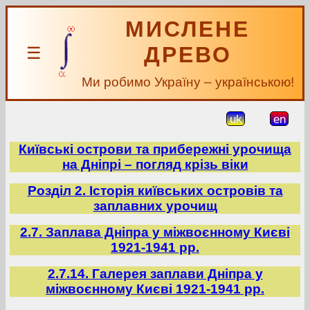
МИСЛЕНЕ
ДРЕВО
☰
Ми робимо Україну – українською!
uk
en
Київські острови та прибережні урочища
на Дніпрі – погляд крізь віки
Розділ 2. Історія київських островів та
заплавних урочищ
2.7. Заплава Дніпра у міжвоєнному Києві
1921-1941 рр.
2.7.14. Галерея заплави Дніпра у
міжвоєнному Києві 1921-1941 рр.