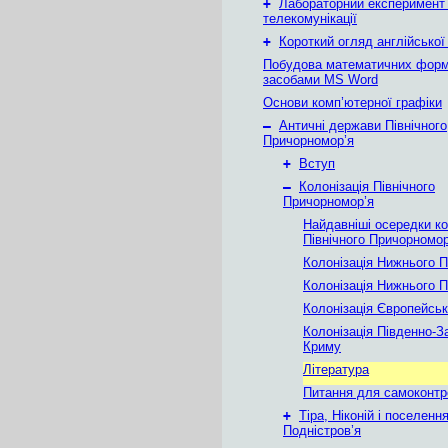
+
Лабораторний експеримент
телекомунікації
+
Короткий огляд англійської
Побудова математичних фор
засобами MS Word
Основи комп’ютерної графіки
–
Античні держави Північного
Причорномор’я
+
Вступ
–
Колонізація Північного
Причорномор’я
Найдавніші осередки ко
Північного Причорномор
Колонізація Нижнього П
Колонізація Нижнього 
Колонізація Європейсь
Колонізація Південно-З
Криму
Література
Питання для самоконт
+
Тіра, Ніконій і поселен
Подністров’я