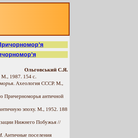
 Причорномор’я
ричорномор’я
Ольговський С.Я.
., 1987. 154 с.
оморья
. Ахеология СССР. М.,
го Причерноморья античной
нтичную эпоху. М., 1952. 188
изации Нижнего Побужья //
М.
Античные поселения