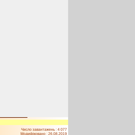
Число завантажень : 4 077
Модифіковано :
26.08.2019