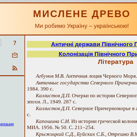
МИСЛЕНЕ ДРЕВО
Ми робимо Україну – українською!
?
Античні держави Північного
Колонізація Північного П
Література
Агбунов М.В.
Античная лоция Черного Моря. М
Античные государства Северного Причерн
1984. 390 с.
Каллистов Д.П.
Очерки по истории Северно
эпохи. Л., 1949. 287 с.
Каллистов Д.П.
Северное Причерноморье в а
с.
Капошина С.И.
Из истории греческой колон
низации
МИА. 1956. № 50. С. 211–254.
Крыжицкий С.Д., Буйских С.Б., Отрешко В.