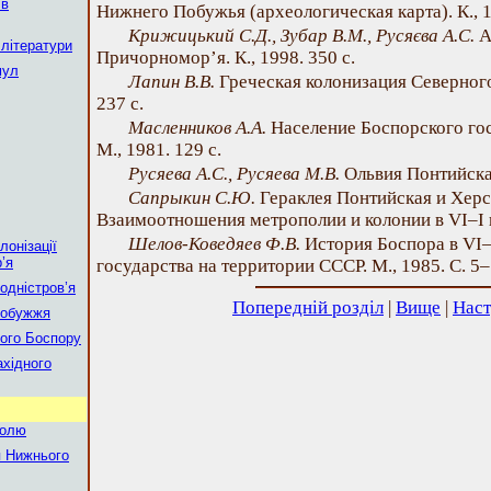
 в
Нижнего Побужья (археологическая карта). К., 1
Крижицький С.Д., Зубар В.М., Русяєва А.С.
А
 літератури
Причорномор’я. К., 1998. 350 с.
мул
Лапин В.В.
Греческая колонизация Северного
237 с.
Масленников А.А.
Население Боспорского госу
М., 1981. 129 с.
Русяева А.С., Русяева М.В.
Ольвия Понтийская.
Сапрыкин С.Ю.
Гераклея Понтийская и Херс
Взаимоотношения метрополии и колонии в VI–І вв.
Шелов-Коведяев Ф.В.
История Боспора в VI–V
лонізації
’я
государства на территории СССР. М., 1985. С. 5–
одністров’я
Попередній розділ
|
Вище
|
Наст
Побужжя
кого Боспору
ахідного
ролю
ня Нижнього