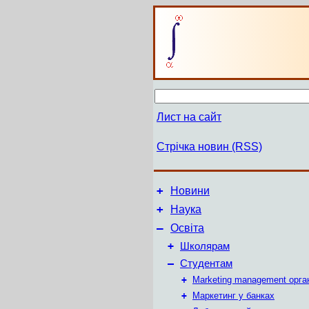
Лист на сайт
Стрічка новин (RSS)
+
Новини
+
Наука
–
Освіта
+
Школярам
–
Студентам
+
Marketing management орга
+
Маркетинг у банках