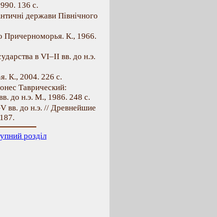
990. 136 с.
нтичні держави Північного
 Причерноморья. К., 1966.
дарства в VI–II вв. до н.э.
 К., 2004. 226 с.
онес Таврический:
 до н.э. М., 1986. 248 с.
 вв. до н.э. // Древнейшие
187.
упний розділ