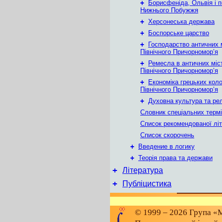
+
Борисфеніда, Ольвія і 
Нижнього Побужжя
+
Херсонеська держава
+
Боспорське царство
+
Господарство античних 
Північного Причорномор’я
+
Ремесла в античних міс
Північного Причорномор’я
+
Економіка грецьких коло
Північного Причорномор’я
+
Духовна культура та рел
Словник спеціальних термі
Список рекомендованої лі
Список скорочень
+
Введение в логику
+
Теорія права та держави
+
Література
+
Публіцистика
© 1999 – 2026 Група «М