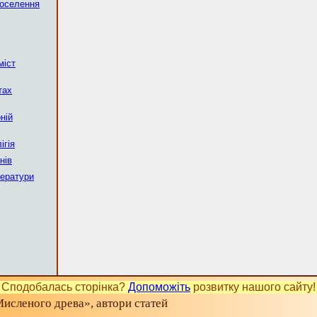
поселення
міст
тах
ній
ігія
нів
тератури
Сподобалась сторінка?
Допоможіть
розвитку нашого сайту!
исленого древа», автори статей