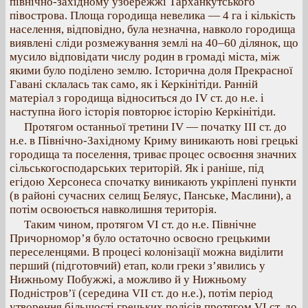
північно-західному узбережжі Тарханкутського
півострова. Площа городища невелика — 4 га і кількість
населення, відповідно, була незначна, навколо городища
виявлені сліди розмежування землі на 40–60 ділянок, що
мусило відповідати числу родин в громаді міста, між
якими було поділено землю. Історична доля Прекрасної
Гавані склалась так само, як і Керкінітіди. Ранній
матеріал з городища відноситься до IV ст. до н.е. і
наступна його історія повторює історію Керкінітіди.
Протягом останньої третини IV — початку ІІІ ст. до
н.е. в Північно-Західному Криму виникають нові грецькі
городища та поселення, триває процес освоєння значних
сільськогосподарських територій. Як і раніше, під
егідою Херсонеса спочатку виникають укріплені пункти
(в районі сучасних селищ Беляус, Панське, Маслини), а
потім освоюється навколишня територія.
Таким чином, протягом VI ст. до н.е. Північне
Причорномор’я було остаточно освоєно грецькими
переселенцями. В процесі колонізації можна виділити
перший (підготовчий) етап, коли греки з’явились у
Нижньому Побужжі, а можливо й у Нижньому
Подністров’ї (середина VІІ ст. до н.е.), потім період
утворення більшості грецьких полісів протягом VI ст. до