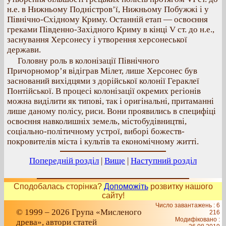
н.е. в Нижньому Подністров’ї, Нижньому Побужжі і у
Північно-Східному Криму. Останній етап — освоєння
греками Південно-Західного Криму в кінці V ст. до н.е.,
заснування Херсонесу і утворення херсонеської
держави.
Головну роль в колонізації Північного
Причорномор’я відіграв Мілет, лише Херсонес був
заснований вихідцями з дорійської колонії Гераклеї
Понтійської. В процесі колонізації окремих регіонів
можна виділити як типові, так і оригінальні, притаманні
лише даному полісу, риси. Вони проявились в специфіці
освоєння навколишніх земель, містобудівництві,
соціально-політичному устрої, виборі божеств-
покровителів міста і культів та економічному житті.
Попередній розділ
|
Вище
|
Наступний розділ
Сподобалась сторінка?
Допоможіть
розвитку нашого
сайту!
Число завантажень : 6
© 1999 – 2026 Група «Мисленого
216
Модифіковано :
древа», автори статей