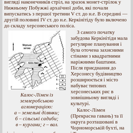
вигляді наконечників стріл, на зразок монет-стрілок у
Нижньому Побужжі архаїчної доби, які почали
випускатись з першої третини V ст. до н.е. В середині —
другій половині IV ст. до н.е. Керкінітіду було включено
до складу херсонеського поліса.
З самого початку
забудова Керкінітіди мала
регулярне планування і
була оточена захисними
стінами з квадратними
наріжними баштами.
Після приєднання до
Херсонесу будівництво
розширюється і місто
набуває типових
херсонеських рис в
Калос-Лімен із
зовнішньому вигляді і
землеробською
культурі.
агломерацією:
Калос-Лімен
а – земельні ділянки;
(Прекрасна гавань) та її
б – сільські садиби;
округа розташовані в
в – кургани; г – вал.
Чорноморській бухті, на