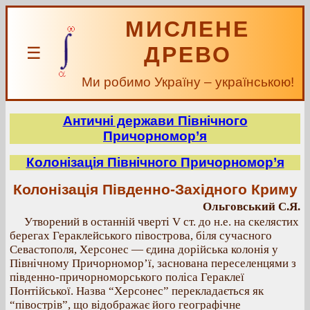
МИСЛЕНЕ
ДРЕВО
☰
Ми робимо Україну – українською!
Античні держави Північного
Причорномор’я
Колонізація Північного Причорномор’я
Колонізація Південно-Західного Криму
Ольговський С.Я.
Утворений в останній чверті V ст. до н.е. на скелястих
берегах Гераклейського півострова, біля сучасного
Севастополя, Херсонес — єдина дорійська колонія у
Північному Причорномор’ї, заснована переселенцями з
південно-причорноморського поліса Гераклеї
Понтійської. Назва “Херсонес” перекладається як
“півострів”, що відображає його географічне