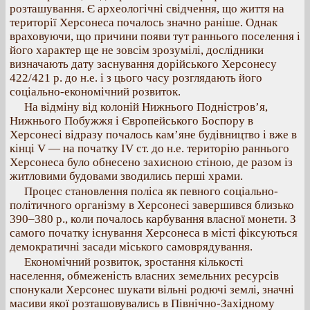
розташування. Є археологічні свідчення, що життя на
території Херсонеса почалось значно раніше. Однак
враховуючи, що причини появи тут раннього поселення і
його характер ще не зовсім зрозумілі, дослідники
визначають дату заснування дорійського Херсонесу
422/421 р. до н.е. і з цього часу розглядають його
соціально-економічний розвиток.
На відміну від колоній Нижнього Подністров’я,
Нижнього Побужжя і Європейського Боспору в
Херсонесі відразу почалось кам’яне будівництво і вже в
кінці V — на початку IV ст. до н.е. територію раннього
Херсонеса було обнесено захисною стіною, де разом із
житловими будовами зводились перші храми.
Процес становлення поліса як певного соціально-
політичного організму в Херсонесі завершився близько
390–380 р., коли почалось карбування власної монети. З
самого початку існування Херсонеса в місті фіксуються
демократичні засади міського самоврядування.
Економічний розвиток, зростання кількості
населення, обмеженість власних земельних ресурсів
спонукали Херсонес шукати вільні родючі землі, значні
масиви якої розташовувались в Північно-Західному