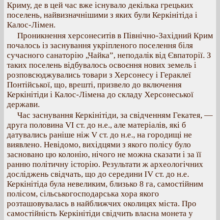
Криму, де в цей час вже існувало декілька грецьких
поселень, найвизначнішими з яких були Керкінітіда і
Калос-Лімен.
Проникнення херсонеситів в Північно-Західний Крим
почалось із заснування укріпленого поселення біля
сучасного санаторію „Чайка”, неподалік від Євпаторії. З
таких поселень відбувалось освоєння нових земель і
розповсюджувались товари з Херсонесу і Гераклеї
Понтійської, що, врешті, призвело до включення
Керкінітіди і Калос-Лімена до складу Херсонеської
держави.
Час заснування Керкінітіди, за свідченням Гекатея, —
друга половина VI ст. до н.е., але матеріалів, які б
датувались раніше ніж V ст. до н.е., на городищі не
виявлено. Невідомо, вихідцями з якого полісу було
засновано цю колонію, нічого не можна сказати і за її
ранню політичну історію. Результати ж археологічних
досліджень свідчать, що до середини IV ст. до н.е.
Керкінітіда була невеликим, близько 8 га, самостійним
полісом, сільськогосподарська хора якого
розташовувалась в найближчих околицях міста. Про
самостійність Керкінітіди свідчить власна монета у