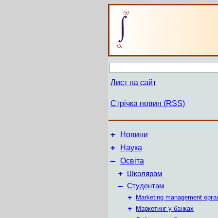
Лист на сайт
Стрічка новин (RSS)
+
Новини
+
Наука
–
Освіта
+
Школярам
–
Студентам
+
Marketing management орга
+
Маркетинг у банках