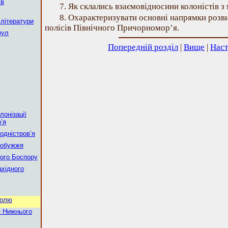
 в
7. Як склались взаємовідносини колоністів 
8. Охарактеризувати основні напрямки розв
 літератури
полісів Північного Причорномор’я.
мул
Попередній розділ
|
Вище
|
Наст
лонізації
’я
одністров’я
Побужжя
кого Боспору
ахідного
ролю
ня Нижнього