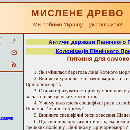
МИСЛЕНЕ ДРЕВО
Ми робимо Україну – українською!
?
Античні держави Північного
Колонізація Північного П
Питання для самок
1. Як змінилася берегова лінія Чорного мор
2. Виділити хронологічні закономірності кол
Причорномор’я.
3. Охарактеризувати історичну обстановку 
на час появи грецьких колоністів.
4. У чому полягають специфічні риси колон
Північно-Східного Криму?
5. Виділити специфічні риси освоєння Півде
низации
6. Що свідчило про самостійність, економіч
грецьких полісів у Північному Причорномор’ї?