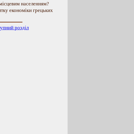
з місцевим населенням?
итку економіки грецьких
упний розділ