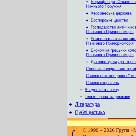
+
Борисфеніда, Ольвія і 
Нижнього Побужжя
+
Херсонеська держава
+
Боспорське царство
+
Господарство античних 
Північного Причорномор’я
+
Ремесла в античних міс
Північного Причорномор’я
+
Економіка грецьких коло
Північного Причорномор’я
+
Духовна культура та рел
Словник спеціальних термі
Список рекомендованої лі
Список скорочень
+
Введение в логику
+
Теорія права та держави
+
Література
+
Публіцистика
© 1999 – 2026 Група «М