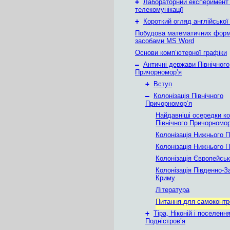
+
Лабораторний експеримент
телекомунікації
+
Короткий огляд англійської
Побудова математичних фор
засобами MS Word
Основи комп’ютерної графіки
–
Античні держави Північного
Причорномор’я
+
Вступ
–
Колонізація Північного
Причорномор’я
Найдавніші осередки ко
Північного Причорномор
Колонізація Нижнього П
Колонізація Нижнього 
Колонізація Європейсь
Колонізація Південно-З
Криму
Література
Питання для самоконт
+
Тіра, Ніконій і поселен
Подністров’я