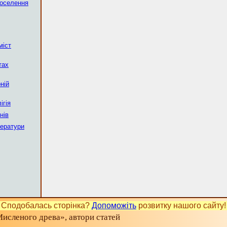
поселення
міст
тах
ній
ігія
нів
тератури
Сподобалась сторінка?
Допоможіть
розвитку нашого сайту!
исленого древа», автори статей