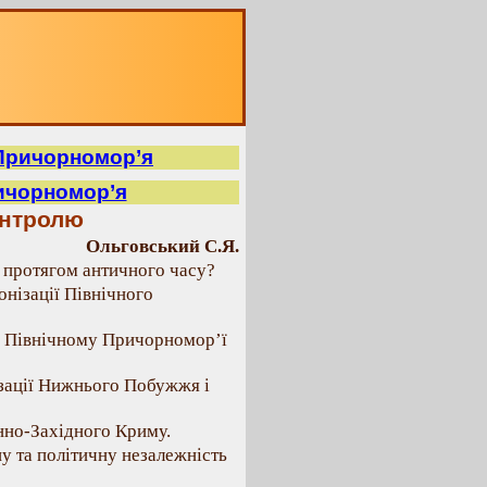
 Причорномор’я
ричорномор’я
онтролю
Ольговський С.Я.
я протягом античного часу?
онізації Північного
у Північному Причорномор’ї
ізації Нижнього Побужжя і
нно-Західного Криму.
ну та політичну незалежність