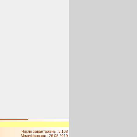
Число завантажень : 5 168
Модифіковано :
26.08.2019