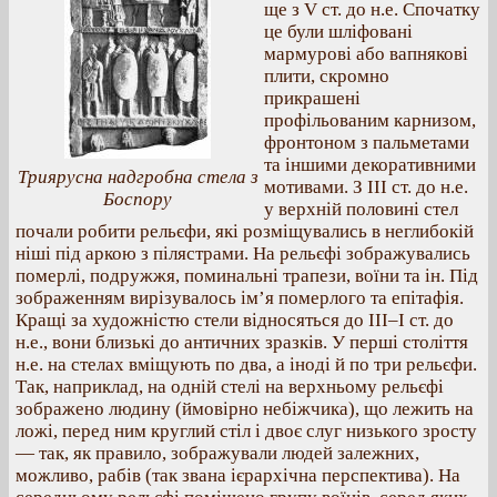
ще з V ст. до н.е. Спочатку
це були шліфовані
мармурові або вапнякові
плити, скромно
прикрашені
профільованим карнизом,
фронтоном з пальметами
та іншими декоративними
Триярусна надгробна стела з
мотивами. З ІІІ ст. до н.е.
Боспору
у верхній половині стел
почали робити рельєфи, які розміщувались в неглибокій
ніші під аркою з пілястрами. На рельєфі зображувались
померлі, подружжя, поминальні трапези, воїни та ін. Під
зображенням вирізувалось ім’я померлого та епітафія.
Кращі за художністю стели відносяться до ІІІ–І ст. до
н.е., вони близькі до античних зразків. У перші століття
н.е. на стелах вміщують по два, а іноді й по три рельєфи.
Так, наприклад, на одній стелі на верхньому рельєфі
зображено людину (ймовірно небіжчика), що лежить на
ложі, перед ним круглий стіл і двоє слуг низького зросту
— так, як правило, зображували людей залежних,
можливо, рабів (так звана ієрархічна перспектива). На