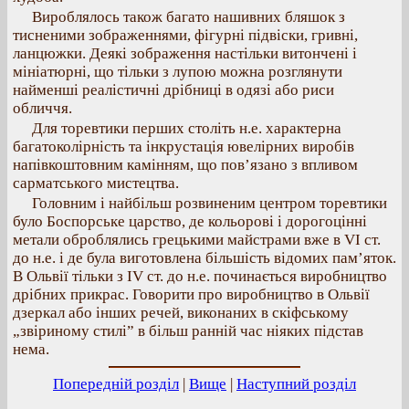
Вироблялось також багато нашивних бляшок з
тисненими зображеннями, фігурні підвіски, гривні,
ланцюжки. Деякі зображення настільки витончені і
мініатюрні, що тільки з лупою можна розглянути
найменші реалістичні дрібниці в одязі або риси
обличчя.
Для торевтики перших століть н.е. характерна
багатоколірність та інкрустація ювелірних виробів
напівкоштовним камінням, що пов’язано з впливом
сарматського мистецтва.
Головним і найбільш розвиненим центром торевтики
було Боспорське царство, де кольорові і дорогоцінні
метали оброблялись грецькими майстрами вже в VI ст.
до н.е. і де була виготовлена більшість відомих пам’яток.
В Ольвії тільки з IV ст. до н.е. починається виробництво
дрібних прикрас. Говорити про виробництво в Ольвії
дзеркал або інших речей, виконаних в скіфському
„звіриному стилі” в більш ранній час ніяких підстав
нема.
Попередній розділ
|
Вище
|
Наступний розділ