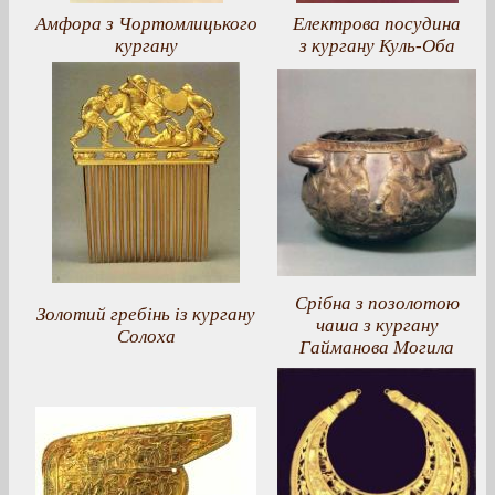
Амфора з Чортомлицького
Електрова посудина
кургану
з кургану Куль-Оба
Срібна з позолотою
Золотий гребінь із кургану
чаша з кургану
Солоха
Гайманова Могила