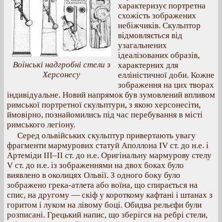
характеризує портретна
схожість зображених
небіжчиків. Скульптор
відмовляється від
узагальнених
ідеалізованих образів,
Воїнські надгробні стели з
характерних для
Херсонесу
елліністичної доби. Кожне
зображення на цих творах
індивідуальне. Новий напрямок був зумовлений впливом
римської портретної скульптури, з якою херсонесіти,
ймовірно, познайомились під час перебування в місті
римського легіону.
Серед ольвійських скульптур привертають увагу
фрагменти мармурових статуй Аполлона IV ст. до н.е. і
Артеміди ІІІ–ІІ ст. до н.е. Оригінальну мармурову стелу
V ст. до н.е. із зображеннями на двох боках було
виявлено в околицях Ольвії. З одного боку було
зображено грека-атлета або воїна, що спирається на
спис, на другому — скіф у короткому кафтані і штанах з
горитом і луком на лівому боці. Обидва рельєфи були
розписані. Грецький напис, що зберігся на ребрі стели,