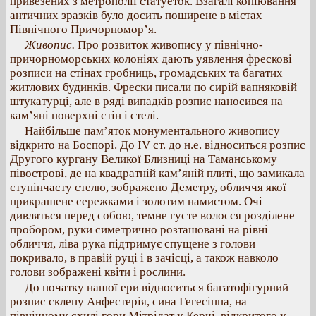
привезених з метрополії статуеток. Взагалі копіювання
античних зразків було досить поширене в містах
Північного Причорномор’я.
Живопис.
Про розвиток живопису у північно-
причорноморських колоніях дають уявлення фрескові
розписи на стінах гробниць, громадських та багатих
житлових будинків. Фрески писали по сирій вапняковій
штукатурці, але в ряді випадків розпис наносився на
кам’яні поверхні стін і стелі.
Найбільше пам’яток монументального живопису
відкрито на Боспорі. До IV ст. до н.е. відноситься розпис
Другого кургану Великої Близниці на Таманському
півострові, де на квадратній кам’яній плиті, що замикала
ступінчасту стелю, зображено Деметру, обличчя якої
прикрашене сережками і золотим намистом. Очі
дивляться перед собою, темне густе волосся розділене
пробором, руки симетрично розташовані на рівні
обличчя, ліва рука підтримує спущене з голови
покривало, в правій руці і в зачісці, а також навколо
голови зображені квіти і рослини.
До початку нашої ери відноситься багатофігурний
розпис склепу Анфестерія, сина Гегесіппа, на
північному схилі гори Мітрідат у Керчі, відкритого у