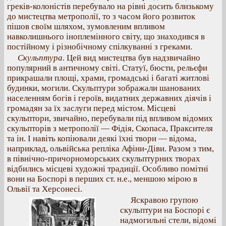
греків-колоністів перебувало на рівні досить близькому
до мистецтва метрополії, то з часом його розвиток
пішов своїм шляхом, зумовленим впливом
навколишнього іноплемінного світу, що знаходився в
постійному і різнобічному спілкуванні з греками.
Скульптура.
Цей вид мистецтва був надзвичайно
популярний в античному світі. Статуї, бюсти, рельєфи
прикрашали площі, храми, громадські і багаті житлові
будинки, могили. Скульптури зображали шанованих
населенням богів і героїв, видатних державних діячів і
громадян за їх заслуги перед містом. Місцеві
скульптори, звичайно, перебували під впливом відомих
скульпторів з метрополії — Фідія, Скопаса, Праксителя
та ін. І навіть копіювали деякі їхні твори — відома,
наприклад, ольвійська репліка Афіни-Діви. Разом з тим,
в північно-причорноморських скульптурних творах
відбились місцеві художні традиції. Особливо помітні
вони на Боспорі в перших ст. н.е., меншою мірою в
Ольвії та Херсонесі.
Яскравою групою
скульптури на Боспорі є
надмогильні стели, відомі