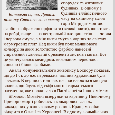
спорудах та житлових
будинках. В одному з
будинків елліністичного
Батальна сцена. Деталь
часу на східному схилі
розпису Стасовського склепу
гори Мітрідат жовтою
фарбою зображено орфостати (великі плити), що стоять
на ребрі, вище — на центральній площині стіни — чорна
і червона смуги, а між ними смуга з чорних та світлих
мармурових плит. Над ними був пояс малинового
кольору, за яким золотистою фарбою нанесені
спіральний і хвилястий орнамент з листків і квітів. Все
це увінчувалось меандром, виконаним червоною,
синьою і білою фарбами.
Аналіз монументального живопису Боспору показав,
що до І ст. до н.е. переважна частина художників була
греками. В перших століттях н.е. посилюються місцеві
впливи, що йдуть від скіфського і сарматського
населення, яке проживало в Пантікапеї та інших містах.
Мозаїка.
Мозаїчні візерунки та картини у Північному
Причорномор’ї робились з кольорових гальок,
викладених у вапняковому розчині. Кращі мозаїки
відкрито в Ольвії та Херсонесі. В одному з ольвійських