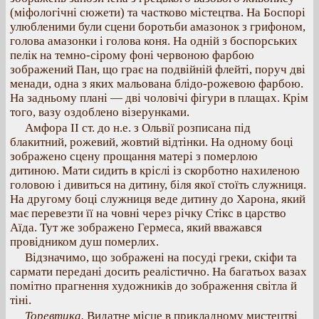
(міфологічні сюжети) та частково містецтва. На Боспорі
улюбленими були сцени боротьби амазонок з грифоном,
голова амазонки і голова коня. На одній з боспорських
пелік на темно-сірому фоні червоною фарбою
зображений Пан, що грає на подвійній флейті, поруч дві
менади, одна з яких мальована блідо-рожевою фарбою.
На задньому плані — дві чоловічі фігури в плащах. Крім
того, вазу оздоблено візерунками.
Амфора ІІ ст. до н.е. з Ольвії розписана під
блакитний, рожевий, жовтий відтінки. На одному боці
зображено сцену прощання матері з померлою
дитиною. Мати сидить в кріслі із скорботно нахиленою
головою і дивиться на дитину, біля якої стоїть служниця.
На другому боці служниця веде дитину до Харона, який
має перевезти її на човні через річку Стікс в царство
Аїда. Тут же зображено Гермеса, який вважався
провідником душ померлих.
Відзначимо, що зображені на посуді греки, скіфи та
сармати передані досить реалістично. На багатьох вазах
помітно прагнення художників до зображення світла й
тіні.
Торевтика.
Видатне місце в прикладному мистецтві