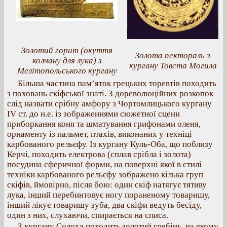
Золотий горит (окуття
Золота пектораль з
колчану для лука) з
кургану Товста Могила
Мелітопольського кургану
Більша частина пам’яток грецьких торевтів походить
з поховань скіфської знаті. З дореволюційних розкопок
слід назвати срібну амфору з Чортомлицького кургану
IV ст. до н.е. із зображеннями сюжетної сцени
приборкання коня та шматування грифонами оленя,
орнаменту із пальмет, птахів, виконаних у техніці
карбованого рельєфу. Із кургану Куль-Оба, що поблизу
Керчі, походить електрова (сплав срібла і золота)
посудина сферичної форми, на поверхні якої в стилі
техніки карбованого рельєфу зображено кілька груп
скіфів, ймовірно, після бою: один скіф натягує тятиву
лука, інший перебинтовує ногу пораненому товаришу,
інший лікує товаришу зуба, два скіфи ведуть бесіду,
один з них, слухаючи, спирається на списа.
З кургану Солоха походить золотий гребінь, на якому