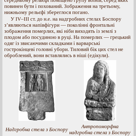
середньому рельєфі поміщено групу воїнів, серед яких
повинен бути і похований. Зображення на третьому,
нижньому рельєфі збереглося погано.
У IV–ІІІ ст. до н.е. на надгробних стелах Боспору
з’являються напівфігури — поколінні фронтальні
зображення померлих, які ніби виходять із землі з
плодом або посудиною в руці. На померлих — грецький
одяг із звисаючими складками і варварські
гострокінцеві головні убори. Тиловий бік цих стел не
оброблений, вони вставлялись в ніші (едікули).
Антропоморфна
Надгробна стела з Боспору
надгробна стела з Боспору