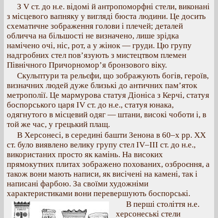
З V ст. до н.е. відомі й антропоморфні стели, виконані
з місцевого вапняку у вигляді бюста людини. Це досить
схематичне зображення голови і плечей; деталей
обличча на більшості не визначено, лише зрідка
намічено очі, ніс, рот, а у жінок — груди. Цю групу
надгробних стел пов’язують з мистецтвом племен
Північного Причорномор’я бронзового віку.
Скульптури та рельєфи, що зображують богів, героїв,
визначних людей дуже близькі до античних пам’яток
метрополії. Це мармурова статуя Діоніса з Керчі, статуя
боспорського царя IV ст. до н.е., статуя юнака,
одягнутого в місцевий одяг — штани, високі чоботи і, в
той же час, у грецький плащ.
В Херсонесі, в середині башти Зенона в 60–х рр. ХХ
ст. було виявлено велику групу стел IV–III ст. до н.е.,
використаних просто як камінь. На високих
прямокутних плитах зображено похованих, озброєння, а
також вони мають написи, як висічені на камені, так і
написані фарбою. За своїми художніми
характеристиками вони перевершують боспорські.
В перші століття н.е.
херсонеські стели