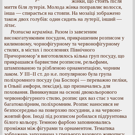
жінки, що стоять після
миття біля лутерія. Молода жінка поправляє волосся,
інша — спирається на стовпи. На мозаїці зображено
також двох голубів: один сидить на лутерії, інший —
літає.
Розписна кераміка.
Разом із завезеним
високогатунковим посудом, прикрашеним розписом у
килимовому, чорнофігурному та червонофігурному
стилях, в містах і поселеннях Північного
Причорномор’я виготовлялось кілька груп посуду, що
прикрашався барвистим розписом, рельєфами,
штампованою та різбленою орнаментацією, чорним
лаком. У ІІІ–ІІ ст. до н.е. популярною була група
поліхромного посуду (на Боспорі — переважно пеліки,
в Ольвії амфори, пексіди), що призначались для
поховання. Виникнувши на основі двокольорового
червонофігурного стилю, розпис цих ваз стає з часом
багатоколірним, поліхромним. Розпис наносився не
безпосередньо на поверхню посудини, а на червоно-
жовтий фон. Іноді під розписом робилася підґрунтовка
білого кольору. Темною фарбою заповнювались
проміжки між фігурами та орнаментом. Тематика
зображень запозичена з грецького вазового живопису