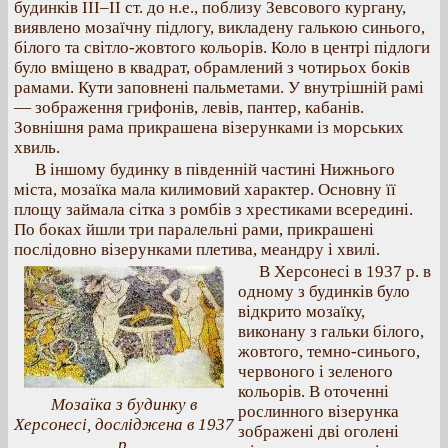
будинків ІІІ–ІІ ст. до н.е., поблизу Зевсового кургану,
виявлено мозаїчну підлогу, викладену галькою синього,
білого та світло-жовтого кольорів. Коло в центрі підлоги
було вміщено в квадрат, обрамлений з чотирьох боків
рамами. Кути заповнені пальметами. У внутрішній рамі
— зображення грифонів, левів, пантер, кабанів.
Зовнішня рама прикрашена візерунками із морських
хвиль.
В іншому будинку в південній частині Нижнього
міста, мозаїка мала килимовий характер. Основну її
площу займала сітка з ромбів з хрестиками всередині.
По боках йшли три паралельні рами, прикрашені
послідовно візерунками плетива, меандру і хвилі.
В Херсонесі в 1937 р. в
одному з будинків було
відкрито мозаїку,
виконану з гальки білого,
жовтого, темно-синього,
червоного і зеленого
кольорів. В оточенні
Мозаїка з будинку в
рослинного візерунка
Херсонесі, досліджена в 1937
зображені дві оголені
р.