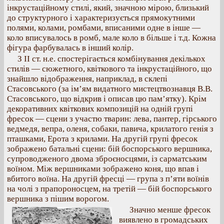
інкрустаційному стилі, який, значною мірою, близький
до структурного і характеризується прямокутними
полями, колами, ромбами, вписаними одне в інше —
коло вписувалось в ромб, мале коло в більше і т.д. Кожна
фігура фарбувалась в інший колір.
З ІІ ст. н.е. спостерігається комбінування декількох
стилів — сюжетного, квіткового та інкрустаційного, що
знайшло відображення, наприклад, в склепі
Стасовського (за ім’ям видатного мистецтвознавця В.В.
Стасовського, що відкрив і описав цю пам’ятку). Крім
декоративних квіткових композицій на одній групі
фресок — сцени з участю тварин: лева, пантер, гірського
ведмедя, вепра, оленя, собаки, павича, крилатого генія з
пташками, Ерота з крилами. На другій групі фресок
зображено батальні сцени: бій боспорського вершника,
супроводженого двома зброєносцями, із сарматським
воїном. Між вершниками зображено коня, що впав і
вбитого воїна. На другій фресці — група з п’яти воїнів
на чолі з прапороносцем, на третій — бій боспорського
вершника з пішим ворогом.
Значно менше фресок
виявлено в громадських