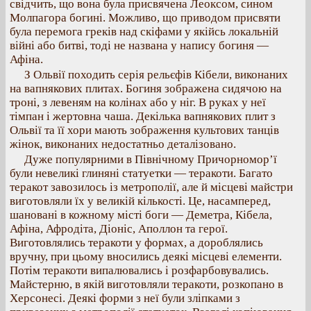
свідчить, що вона була присвячена Леоксом, сином
Молпагора богині. Можливо, що приводом присвяти
була перемога греків над скіфами у якійсь локальній
війні або битві, тоді не названа у напису богиня —
Афіна.
З Ольвії походить серія рельєфів Кібели, виконаних
на вапнякових плитах. Богиня зображена сидячою на
троні, з левеням на колінах або у ніг. В руках у неї
тімпан і жертовна чаша. Декілька вапнякових плит з
Ольвії та її хори мають зображення культових танців
жінок, виконаних недостатньо деталізовано.
Дуже популярними в Північному Причорномор’ї
були невеликі глиняні статуетки — теракоти. Багато
теракот завозилось із метрополії, але й місцеві майстри
виготовляли їх у великій кількості. Це, насамперед,
шановані в кожному місті боги — Деметра, Кібела,
Афіна, Афродіта, Діоніс, Аполлон та герої.
Виготовлялись теракоти у формах, а дороблялись
вручну, при цьому вносились деякі місцеві елементи.
Потім теракоти випалювались і розфарбовувались.
Майстерню, в якій виготовляли теракоти, розкопано в
Херсонесі. Деякі форми з неї були зліпками з