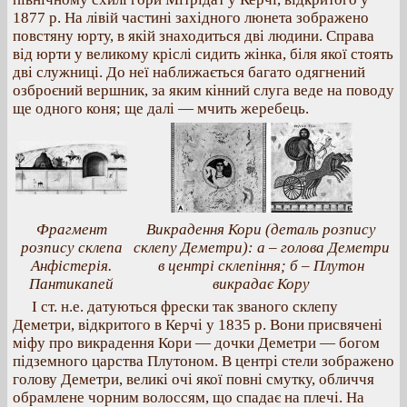
1877 р. На лівій частині західного люнета зображено
повстяну юрту, в якій знаходиться дві людини. Справа
від юрти у великому кріслі сидить жінка, біля якої стоять
дві служниці. До неї наближається багато одягнений
озброєний вершник, за яким кінний слуга веде на поводу
ще одного коня; ще далі — мчить жеребець.
Фрагмент
Викрадення Кори (деталь розпису
розпису склепа
склепу Деметри): а – голова Деметри
Анфістерія.
в центрі склепіння; б – Плутон
Пантикапей
викрадає Кору
І ст. н.е. датуються фрески так званого склепу
Деметри, відкритого в Керчі у 1835 р. Вони присвячені
міфу про викрадення Кори — дочки Деметри — богом
підземного царства Плутоном. В центрі стели зображено
голову Деметри, великі очі якої повні смутку, обличчя
обрамлене чорним волоссям, що спадає на плечі. На