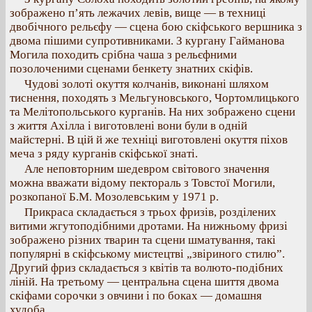
зображено п’ять лежачих левів, вище — в техниці
двобічного рельєфу — сцена бою скіфського вершника з
двома пішими супротивниками. З кургану Гайманова
Могила походить срібна чаша з рельєфними
позолоченими сценами бенкету знатних скіфів.
Чудові золоті окуття колчанів, виконані шляхом
тиснення, походять з Мельгуновського, Чортомлицького
та Мелітопольського курганів. На них зображено сцени
з життя Ахілла і виготовлені вони були в одній
майстерні. В цій й же техніці виготовлені окуття піхов
меча з ряду курганів скіфської знаті.
Але неповторним шедевром світового значення
можна вважати відому пектораль з Товстої Могили,
розкопаної Б.М. Мозолевським у 1971 р.
Прикраса складається з трьох фризів, розділених
витими жгутоподібними дротами. На нижньому фризі
зображено різних тварин та сцени шматування, такі
популярні в скіфському мистецтві „звіриного стилю”.
Другий фриз складається з квітів та волюто-подібних
ліній. На третьому — центральна сцена шиття двома
скіфами сорочки з овчини і по боках — домашня
худоба.