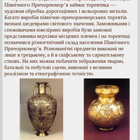
Північного Причорномор’я займає торевтика —
художня обробка дорогоцінних і кольорових металів.
Багато виробів північно-причорноморських торевтів
визнані шедеврами світового значення. Замовниками і
споживачами ювелірних виробів були заможні
представники верхівки місцевих племен і на торевтиці
позначився різноетнічний склад населення Північного
Причорномор’я. Різноманітні предмети виконані не
лише в грецькому, а й в скіфському та сарматському
стилях. На них можна побачити зображення тварин,
батальні та побутові сцени, виконані з великим
реалізмом та етнографічною точністю.