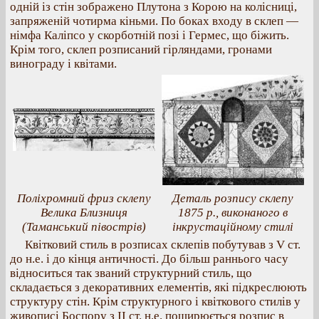
одній із стін зображено Плутона з Корою на колісниці,
запряженій чотирма кіньми. По боках входу в склеп —
німфа Каліпсо у скорботній позі і Гермес, що біжить.
Крім того, склеп розписаний гірляндами, гронами
винограду і квітами.
Поліхромний фриз склепу
Деталь розпису склепу
Велика Близниця
1875 р., виконаного в
(Таманський півострів)
інкрустаційному стилі
Квітковий стиль в розписах склепів побутував з V ст.
до н.е. і до кінця античності. До більш раннього часу
відноситься так званий структурний стиль, що
складається з декоративних елементів, які підкреслюють
структуру стін. Крім структурного і квіткового стилів у
живописі Боспору з ІІ ст. н.е. поширюється розпис в