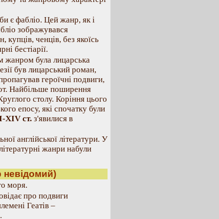
и є фабліо. Цей жанр, як і
абліо зображувався
 купців, ченців, без якоїсь
рні бестіарії.
м жанром була лицарська
зії був лицарський роман,
пропагував героїчні подвиги,
нот. Найбільше поширення
руглого столу. Коріння цього
кого епосу, які спочатку були
І-XIV ст.
з'явилися в
ної англійської літератури. У
 літературні жанри набули
 невідомий)
го моря.
повідає про подвиги
лемені Геатів –
.