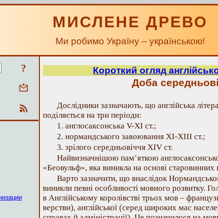
МИСЛЕНЕ ДРЕВО
Ми робимо Україну – українською!
?
Короткий огляд англійсько
Доба середньов
Дослідники зазначають, що англійська літер
поділяється на три періоди:
1. англосаксонська V-XI ст.;
2. нормандського завоювання XI-XIII ст.;
3. зрілого середньовіччя XIV ст.
Найвизначнішою пам’яткою англосаксонсько
«Беовульф», яка виникла на основі старовинних 
Варто зазначити, що внаслідок Нормандськог
виникли певні особливості мовного розвитку. Г
в Англійському королівстві трьох мов – француз
низации
верстви), англійської (серед широких мас населе
справах й адміністрації). Це позначилося на мо