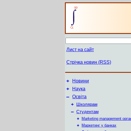
Лист на сайт
Стрічка новин (RSS)
+
Новини
+
Наука
–
Освіта
+
Школярам
–
Студентам
+
Marketing management орга
+
Маркетинг у банках