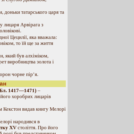
, доньки татарського царя та
у лицаря Арвірага з
оловікові.
ної Цецилії, яка вважала:
віком, то їй ще за життя
н, який був алхіміком,
ет виробництва золота і
ворон чорне пір’я.
ан
(Бл. 1417—1471)
–
 його хоробрих лицарів
м Кекстон видав книгу Мелорі
елорі народився в
тку XV
століття. Про його
45
році був представником