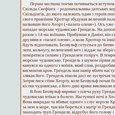
Перша частина
поеми починається вступом,
Скільда Скефінга – родоначальника датських кор
Скільдінгів, до якого належить один з героїв по
свого правління Хротгар збудував величний пала
назвавши його Хеорт («палата оленя»). Ось уже 
нападає морське чудовисько Грендель. На допо
разом з 14-ма воїнами. Прибувши в Данію, він св
друзями в «палаті оленя», а коли Хротгар та інш
йдуть відпочивати, Беовульф готується до битви 
лати, кольчугу, величезний меч і віддає на збері
помірятися силами з Гренделем голіруч. В темря
морське чудовисько. Грендель з шумом зірвав дв
кинувся на одного з воїнів, який спав, роздробив
висмоктав кров. Грендель мав намір вбити насту
злякав його. Грендель ніколи досі не зустрічав та
Затряслися стіни Хеорту, коли Беовульф почав б
кістки чудовиська, а його дикі крики викликали 
В бою Беовульф вириває з плеча руку Гренд
чудовисько втікає в болото. Наступної ночі в Хе
Вона викрадає та вбиває одного з слуг короля Х
за нею в море, там він бореться з матір’ю Грендел
знаходить труп Гренделя, відрубує його голову і