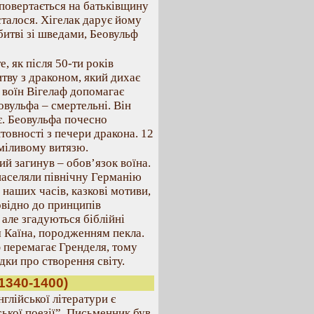
повертається на батьківщину
сталося. Хігелак дарує йому
битві зі шведами, Беовульф
, як після 50-ти років
тву з драконом, який дихає
 воїн Вігелаф допомагає
вульфа – смертельні. Він
є. Беовульфа почесно
товності з печери дракона. 12
міливому витязю.
ий загинув – обов’язок воїна.
населяли північну Германію
 наших часів, казкові мотиви,
овідно до принципів
 але згадуються біблійні
м Каїна, породженням пекла.
ф перемагає Гренделя, тому
дки про створення світу.
1340-1400)
лійської літератури є
ької поезії”. Письменник був