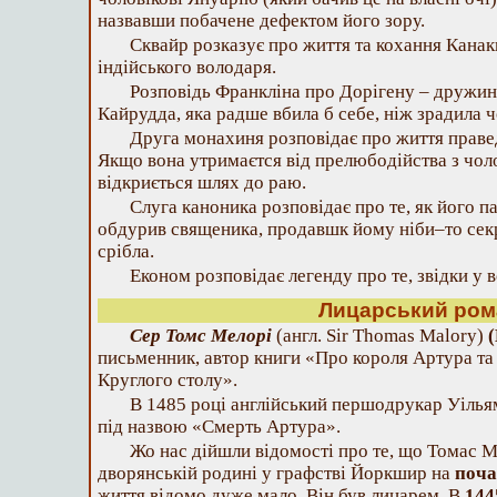
назвавши побачене дефектом його зору.
Сквайр розказує про життя та кохання Канаки
індійського володаря.
Розповідь Франкліна про Дорігену – дружин
Кайрудда, яка радше вбила б себе, ніж зрадила ч
Друга монахиня розповідає про життя правед
Якщо вона утримаєтся від прелюбодійства з чоло
відкриється шлях до раю.
Слуга каноника розповідає про те, як його па
обдурив священика, продавшк йому ніби–то секр
срібла.
Економ розповідає легенду про те, звідки у 
Лицарський ром
Сер Томс Мелорі
(англ. Sir Thomas Malory)
письменник, автор книги «Про короля Артура та
Круглого столу».
В 1485 році англійський першодрукар Уілья
під назвою «Смерть Артура».
Жо нас дійшли відомості про те, що Томас М
дворянській родині у графстві Йоркшир на
поча
життя відомо дуже мало. Він був лицарем. В
14