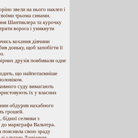
оріно звели на нього наклеп і
своїми трьома синами.
вня Шантиклера та курочку
рити ворога і уникнути
ючись кохання дівчини
вбив доньку, щоб запобігти її
ю.
вірних друзів повбивали одне
оводить, що найпотаємніше
чоловіком.
рковного суду вимагають
користовують їх у власних
лянин обдурив нахабного
ть грошей.
, бідної селянки з
я до маркграфа Вальтера.
ка пояснила свою зраду
) зі слугою Даміаном,