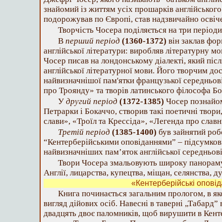
знайомий із життям усіх прошарків англійського 
подорожував по Європі, став надзвичайно осві
Творчість Чосера поділяється на три періоди
В
перший період
(1360-1372)
він заклав фор
англійської літератури: виробляв літературну мо
Чосер писав на лондонському діалекті, який піс
англійської літературної мови. Його творчим до
найвизначнішої пам'ятки французької середньов
про Троянду» та творів латинського філософа Бо
У
другий період
(1372-1385)
Чосер познайом
Петрарки і Бокаччо, створив такі поетичні твори
слави», «Троїл та Крессіда», «Легенда про слав
Третій період
(1385-1400)
був зайнятий роб
“Кентерберійськими оповіданнями” – підсумкови
найвизначніших пам’яток англійської середньові
Твори Чосера змальовують широку панораму
Англії, лицарства, купецтва, міщан, селянства, д
«Кентерберійські опові
Книга починається загальним прологом, в я
вигляд дійових осіб. Навесні в таверні „Табард”
двадцять двоє паломників, щоб вирушити в Кен