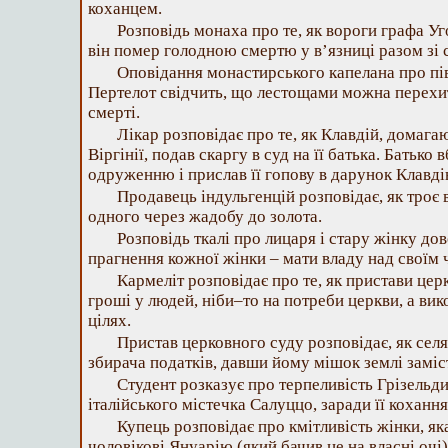
коханцем.
Розповідь монаха про те, як вороги графа Уг
він помер голодною смертю у в’язниці разом зі 
Оповідання монастирського капелана про пі
Пертелот свідчить, що лестощами можна перехит
смерті.
Лікар розповідає про те, як Клавдій, домага
Віргінії, подав скаргу в суд на її батька. Батько 
одруженню і прислав її гопову в дарунок Клавді
Продавець індульгенцій розповідає, як троє 
одного через жадобу до золота.
Розповідь ткалі про лицаря і стару жінку д
прагнення кожної жінки – мати владу над своїм 
Кармеліт розповідає про те, як пристави це
гроші у людей, ніби–то на потреби церкви, а ви
цілях.
Пристав церковного суду розповідає, як се
збирача податків, давши йому мішок землі заміс
Студент розказує про терпеливість Грізельди
італійського містечка Салуццо, заради її коханн
Купець розповідає про кмітливість жінки, я
чоловікові Януарію (який бачив це на власні очі