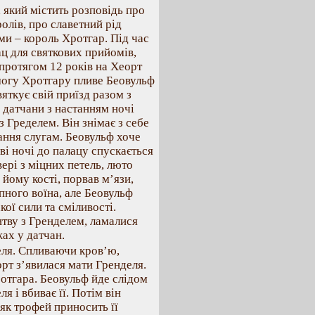
 який містить розповідь про
олів, про славетний рід
еми – король Хротгар. Під час
ц для святкових прийомів,
протягом 12 років на Хеорт
могу Хротгару пливе Беовульф
яткує свій приїзд разом з
і датчани з настанням ночі
з Гределем. Він знімає з себе
гання слугам. Беовульф хоче
ві ночі до палацу спускається
ері з міцних петель, люто
 йому кості, порвав м’язи,
пного воїна, але Беовульф
кої сили та сміливості.
итву з Гренделем, ламалися
жах у датчан.
еля. Спливаючи кров’ю,
орт з’явилася мати Гренделя.
ротгара. Беовульф йде слідом
я і вбиває її. Потім він
 як трофей приносить її