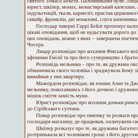
святого Томаса Бекета. Паломниками були: Лица
юрист, шкіпер, монах, монастирський капеллан, 
індульгенцій, ткаля, кармеліт, пристав церковного
сквайр, франклін, дві монахині, слуга канонника
Господар таверні Гаррі Бейлі пропонує пало
цікаві оповідання, щоб не нудьгувати дорого до 
цих оповідань, кожне з яких – завершена поетич
Чосера.
Лицар розповідає про кохання Фівського во
афінянки Емілії та про його суперництво з брат
Розповідь мельника – про те, як дружина ок
обманювала свого чоловіка і зраджувала йому з
винаймав у них квартиру.
Мажордом розповідає, як юнаки Алан та Д
мельнику, покохавшись з його дочкою і дружиною
мішок сміття замість муки.
Юрист розповідає про кохання доньки римс
до Сірійського султана.
Повар розповідає про пиятику та розваги пр
господаря магазину, де працював, оплачувати сво
Шкіпер розказує про те, як дружина багатог
розтринькала всі чоловікові гроші з його другом