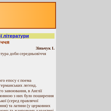
ї літератури
іччя
Зіньчук І.
атура доби середньовіччя
го епосу є поема
германських легенд.
о завоювання, в Англії
оловною з них було поширення
ької (серед правлячої
ння) та латини (у церковних
вному та жанровому характері