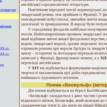
 в
англійської середньовічної літератури.
Пам'ятками народної поезії нормандської доб
 літератури
лицарський роман, теж прийшов із Франції. У ф
повсякденний побут епохи, звичайне життя міщан,
ідеалізації та прикрашення. В народі були популя
афізиків
У середовищі феодалів найбільш популярни
поезія. Найпоширенішим проявом лицарської пое
який відбивав звичаї вищої феодальної верстви, 
кодекс лицарської моралі, зразки людських чес
отримали романи про короля Артура та лицарів К
 ХХ ст.
циклу – історичні та легендарні перекази кельтсь
 ХХ ст.
записані у Франції, французькою мовою, а у
ХІІ
перекладі англійською
мул
У
XIV ст.
відбувається формування національ
творчості письменників цієї доби середньовічні
найвищого художнього втілення.
Поема «Беовульф» (автор
Дія поеми відбувається на березі Балтійсько
«Беовульф» складається з двох частин і роз
відважного витязя, Беовульфа, який належав до п
скандинавське плем’я, що жило на півдні Швеції