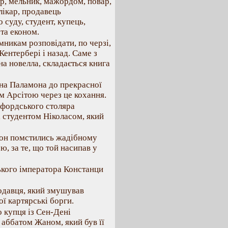
р, мельник, мажордом, повар,
лікар, продавець
 суду, студент, купець,
 та економ.
мникам розповідати, по черзі,
Кентербері і назад. Саме з
на новелла, складається книга
їна Паламона до прекрасної
ом Арсітою через це кохання.
сфордського столяра
і студентом Ніколасом, який
жон помстились жадібному
, за те, що той насипав у
ького імператора Констанци
одавця, який змушував
ї картярські борги.
о купця із Сен-Дені
 аббатом Жаном, який був її