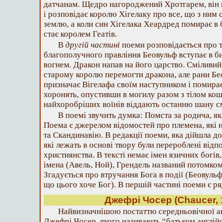
датчанам. Щедро нагороджений Хротгарем, він 
і розповідає королю Хігелаку про все, що з ним 
землю, а коли син Хігелака Хеардред помирає в 
стає королем Геатів.
В
другій частині
поеми розповідається про те
благополучного правління Беовульф вступає в би
вогнем. Дракон напав на його царство. Сміливий
старому королю перемогти дракона, але рани Бео
призначає Вігелафа своїм наступником і помира
хоронять, опустивши в могилу разом з тілом кош
найхоробріших воїнів віддають останню шану с
В поемі звучить думка: Помста за родича, як
Поема є джерелом відомостей про племена, які 
та Скандинавію. В редакції поеми, яка дійшла до
які лежать в основі твору були перероблені відп
християнства. В тексті немає імен язичних богів,
імена (Авель, Ной), Грендель названий потомко
Згадується про втручання Бога в події (Беовуль
що цього хоче Бог). В першій частині поеми є ря
Джефрі Чосер (Chaucer, 
Найвизначнішою постаттю середньовічної анг
Джефрі Чосер, якого називають “батьком англійс