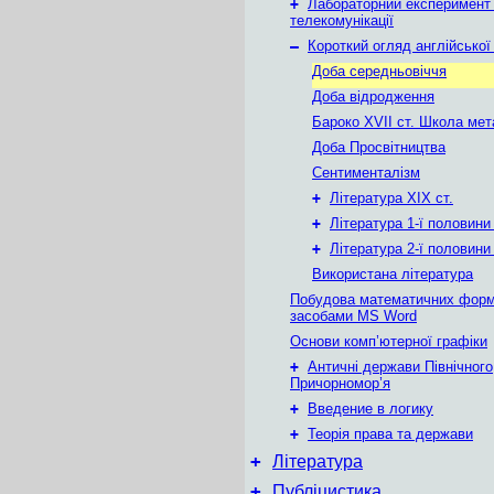
+
Лабораторний експеримент
телекомунікації
–
Короткий огляд англійської
Доба середньовіччя
Доба відродження
Бароко XVII ст. Школа мет
Доба Просвітництва
Сентименталізм
+
Література ХІХ ст.
+
Література 1-ї половини
+
Література 2-ї половини
Використана література
Побудова математичних фор
засобами MS Word
Основи комп’ютерної графіки
+
Античні держави Північного
Причорномор’я
+
Введение в логику
+
Теорія права та держави
+
Література
+
Публіцистика