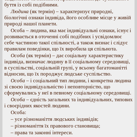
буття із собі подібними.
Людина
(як термін) – характеризує природні,
біологічні ознаки індивіда, його особливе місце у живій
природі нашої планети.
Особа – людина, яка має індивідуальні ознаки, існує і
розвивається в оточенні собі подібних і усвідомлює
себе частиною такої спільності, а також визнає і слідує
правилам поведінки, що їх виробила ця спільнота.
Особа
(як термін) – дає соціальну характеристику
індивіда, визначає людину в її соціальному середовищі,
в суспільстві, соціальній групі, у всьому багатоманітті
відносин, що їх породжує людське суспільство.
Особа
– і соціальний тип людини, і конкретна людина
зі своєю індивідуальністю і неповторністю, що
сформувались у неї в певному соціальному середовищі.
Особа
– єдність загальних та індивідуальних, типових
і своєрідних якостей людини.
Особа:
– усе різноманіття людських індивідів;
– різноманіття їх правового становища;
– права та законні інтереси.