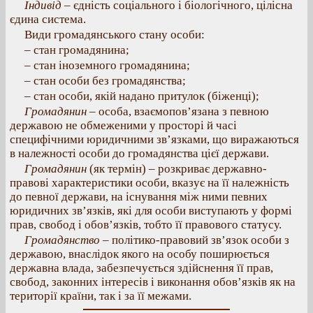
Індивід
– єдність соціального і біологічного, цілісна
єдина система.
Види громадянського стану особи:
– стан громадянина;
– стан іноземного громадянина;
– стан особи без громадянства;
– стан особи, якій надано притулок (біженці);
Громадянин
– особа, взаємопов’язана з певною
державою не обмеженими у просторі й часі
специфічними юридичними зв’язками, що виражаються
в належності особи до громадянства цієї держави.
Громадянин
(як термін) – розкриває державно-
правові характеристики особи, вказує на її належність
до певної держави, на існування між ними певних
юридичних зв’язків, які для особи виступають у формі
прав, свобод і обов’язків, тобто її правового статусу.
Громадянство
– політико-правовий зв’язок особи з
державою, внаслідок якого на особу поширюється
державна влада, забезпечується здійснення її прав,
свобод, законних інтересів і виконання обов’язків як на
території країни, так і за її межами.