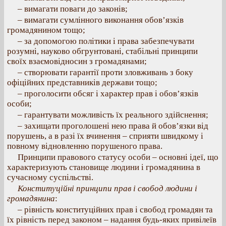
– вимагати поваги до законів;
– вимагати сумлінного виконання обов’язків
громадянином тощо;
– за допомогою політики і права забезпечувати
розумні, науково обгрунтовані, стабільні принципи
своїх взаємовідносин з громадянами;
– створювати гарантії проти зловживань з боку
офіційних представників держави тощо;
– проголосити обсяг і характер прав і обов’язків
особи;
– гарантувати можливість їх реального здійснення;
– захищати проголошені нею права й обов’язки від
порушень, а в разі їх вчинення – сприяти швидкому і
повному відновленню порушеного права.
Принципи правового статусу особи – основні ідеї, що
характеризують становище людини і громадянина в
сучасному суспільстві.
Конституційні принципи прав і свобод людини і
громадянина
:
– рівність конституційних прав і свобод громадян та
їх рівність перед законом – надання будь-яких привілеїв