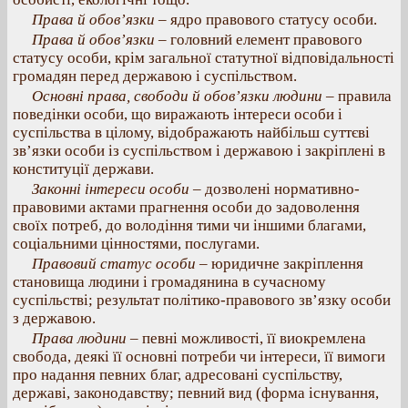
Права й обов’язки
– ядро правового статусу особи.
Права й обов’язки
– головний елемент правового
статусу особи, крім загальної статутної відповідальності
громадян перед державою і суспільством.
Основні права, свободи й обов’язки людини –
правила
поведінки особи, що виражають інтереси особи і
суспільства в цілому, відображають найбільш суттєві
зв’язки особи із суспільством і державою і закріплені в
конституції держави.
Законні інтереси особи
– дозволені нормативно-
правовими актами прагнення особи до задоволення
своїх потреб, до володіння тими чи іншими благами,
соціальними цінностями, послугами.
Правовий статус особи
– юридичне закріплення
становища людини і громадянина в сучасному
суспільстві; результат політико-правового зв’язку особи
з державою.
Права людини
– певні можливості, її виокремлена
свобода, деякі її основні потреби чи інтереси, її вимоги
про надання певних благ, адресовані суспільству,
державі, законодавству; певний вид (форма існування,