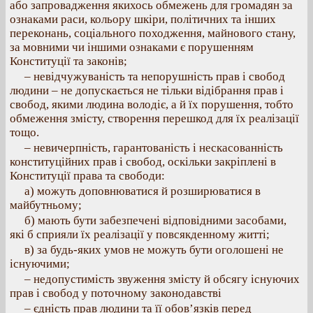
або запровадження якихось обмежень для громадян за
ознаками раси, кольору шкіри, політичних та інших
переконань, соціального походження, майнового стану,
за мовними чи іншими ознаками є порушенням
Конституції та законів;
– невідчужуваність та непорушність прав і свобод
людини – не допускається не тільки відібрання прав і
свобод, якими людина володіє, а й їх порушення, тобто
обмеження змісту, створення перешкод для їх реалізації
тощо.
– невичерпність, гарантованість і нескасованність
конституційних прав і свобод, оскільки закріплені в
Конституції права та свободи:
а) можуть доповнюватися й розширюватися в
майбутньому;
б) мають бути забезпечені відповідними засобами,
які б сприяли їх реалізації у повсякденному житті;
в) за будь-яких умов не можуть бути оголошені не
існуючими;
– недопустимість звуження змісту й обсягу існуючих
прав і свобод у поточному законодавстві
– єдність прав людини та її обов’язків перед