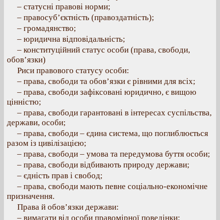
– статусні правові норми;
– правосуб’єктність (правоздатність);
– громадянство;
– юридична відповідальність;
– конституційний статус особи (права, свободи,
обов’язки)
Риси правового статусу особи:
– права, свободи та обов’язки є рівними для всіх;
– права, свободи зафіксовані юридично, є вищою
цінністю;
– права, свободи гарантовані в інтересах суспільства,
держави, особи;
– права, свободи – єдина система, що поглиблюється
разом із цивілізацією;
– права, свободи – умова та передумова буття особи;
– права, свободи відбивають природу держави;
– єдність прав і свобод;
– права, свободи мають певне соціально-економічне
призначення.
Права й обов’язки держави:
– вимагати від особи правомірної поведінки;