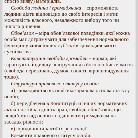
спосіб вияву) матеріалів.
Свобода людини і громадянина
– спроможність
людини діяти відповідно до своїх інтересів і мети;
можливість власного, незалежного вибору того чи
іншого рішення.
Обов’язок
– міра обов’язкової поведінки, якої кожна
особа має дотримувати для забезпечення нормального
функціонування інших суб’єктів громадянського
суспільства.
Конституційні свободи громадян
– норми, які
гарантують індивіду невтручання в його особисте життя
(свобода переконань, думок, совісті, віросповідування
тощо).
Структура правового статусу особи
:
а) громадянство як політико-правова основа статусу
особи;
б) передбачена в Конституції й інших нормативних
актах постійна єдність прав, свобод, обов’язків, що
невід’ємні від особи і надані всім громадянам на
засадах рівності;
в) юридичні гарантії їх реалізації.
Елементи правового статусу особи: