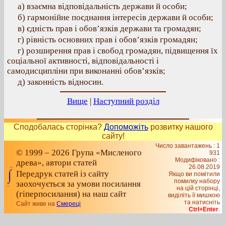
а) взаємна відповідальність держави й особи;
б) гармонійне поєднання інтересів держави й особи;
в) єдність прав і обов’язків держави та громадян;
г) рівність основних прав і обов’язків громадян;
г) розширення прав і свобод громадян, підвищення їх
соціальної активності, відповідальності і
самодисципліни при виконанні обов’язків;
д) законність відносин.
Вище
|
Наступний розділ
Сподобалась сторінка?
Допоможіть
розвитку нашого
сайту!
Число завантажень : 1
© 1999 – 2026 Група «Мисленого
931
Модифіковано :
древа», автори статей
26.08.2019
Передрук статей із сайту
Якщо ви помітили
помилку набору
заохочується за умови посилання
на цiй сторiнцi,
(гіперпосилання) на наш сайт
видiлiть її мишкою
та натисніть
Сайт живе на
Смереці
Ctrl+Enter
.