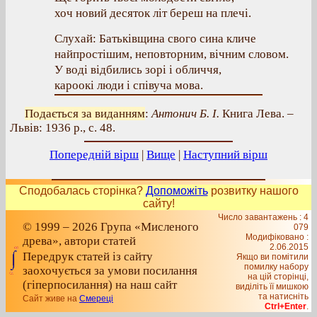
хоч новий десяток літ береш на плечі.
Слухай: Батьківщина свого сина кличе
найпростішим, неповторним, вічним словом.
У воді відбились зорі і обличчя,
кароокі люди і співуча мова.
Подається за виданням
:
Антонич Б. І.
Книга Лева. –
Львів: 1936 р., с. 48.
Попередній вірш
|
Вище
|
Наступний вірш
Сподобалась сторінка?
Допоможіть
розвитку нашого
сайту!
Число завантажень : 4
© 1999 – 2026 Група «Мисленого
079
Модифіковано :
древа», автори статей
2.06.2015
Передрук статей із сайту
Якщо ви помітили
помилку набору
заохочується за умови посилання
на цiй сторiнцi,
(гіперпосилання) на наш сайт
видiлiть її мишкою
та натисніть
Сайт живе на
Смереці
Ctrl+Enter
.