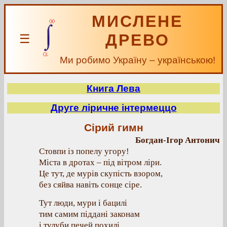
МИСЛЕНЕ
ДРЕВО
☰
Ми робимо Україну – українською!
Книга Лева
Друге ліричне інтермеццо
Сірий гимн
Богдан-Ігор Антонич
Стовпи із попелу угору!
Міста в дротах – під вітром ліри.
Це тут, де мурів скупість взором,
без сяйва навіть сонце сіре.
Тут люди, мури і бацилі
тим самим піддані законам
і тулуби печей похилі,