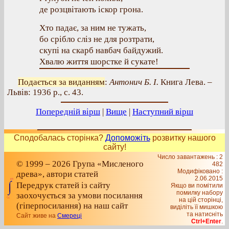
де розцвітають іскор грона.
Хто падає, за ним не тужать,
бо срібло сліз не для розтрати,
скупі на скарб навбач байдужий.
Хвалю життя шорстке й сукате!
Подається за виданням
:
Антонич Б. І.
Книга Лева. –
Львів: 1936 р., с. 43.
Попередній вірш
|
Вище
|
Наступний вірш
Сподобалась сторінка?
Допоможіть
розвитку нашого
сайту!
Число завантажень : 2
© 1999 – 2026 Група «Мисленого
482
Модифіковано :
древа», автори статей
2.06.2015
Передрук статей із сайту
Якщо ви помітили
помилку набору
заохочується за умови посилання
на цiй сторiнцi,
(гіперпосилання) на наш сайт
видiлiть її мишкою
та натисніть
Сайт живе на
Смереці
Ctrl+Enter
.