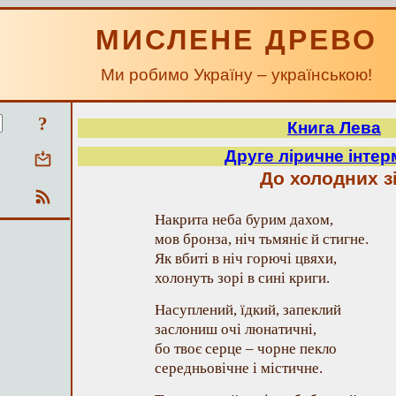
МИСЛЕНЕ ДРЕВО
Ми робимо Україну – українською!
?
Книга Лева
Друге ліричне інте
До холодних з
Накрита неба бурим дахом,
мов бронза, ніч тьмяніє й стигне.
Як вбиті в ніч горючі цвяхи,
холонуть зорі в сині криги.
Насуплений, їдкий, запеклий
заслониш очі люнатичні,
бо твоє серце – чорне пекло
середньовічне і містичне.