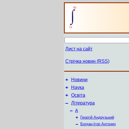
Лист на сайт
Стрічка новин (RSS)
+
Новини
+
Наука
+
Освіта
–
Література
–
А
+
Георгій Андрузький
–
Богдан-Ігор Антонич