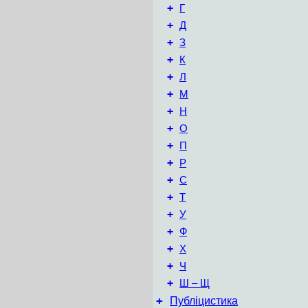
+
Г
+
Д
+
З
+
К
+
Л
+
М
+
Н
+
О
+
П
+
Р
+
С
+
Т
+
У
+
Ф
+
Х
+
Ч
+
Ш – Щ
+
Публіцистика