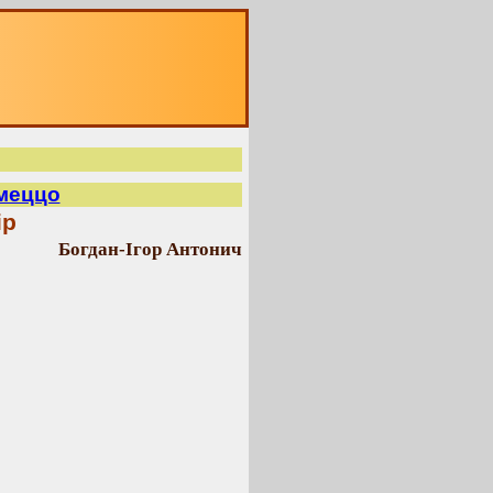
рмеццо
ір
Богдан-Ігор Антонич