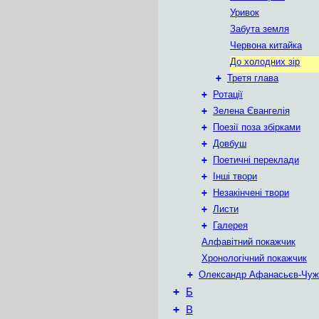
Уривок
Забута земля
Червона китайка
До холодних зір
+
Третя глава
+
Ротації
+
Зелена Євангелія
+
Поезії поза збірками
+
Довбуш
+
Поетичні переклади
+
Інші твори
+
Незакінчені твори
+
Листи
+
Галерея
Алфавітний покажчик
Хронологічний покажчик
+
Олександр Афанасьєв-Чуж
+
Б
+
В