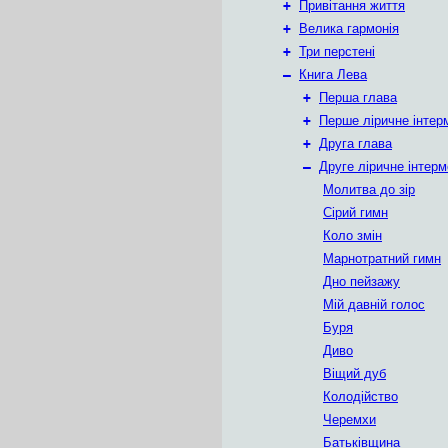
+
Привітання життя
+
Велика гармонія
+
Три перстені
–
Книга Лева
+
Перша глава
+
Перше ліричне інтер
+
Друга глава
–
Друге ліричне інтер
Молитва до зір
Сірий гимн
Коло змін
Марнотратний гимн
Дно пейзажу
Мій давній голос
Буря
Диво
Віщий дуб
Колодійство
Черемхи
Батьківщина