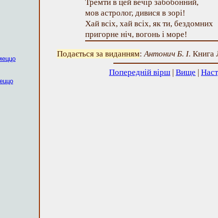
Тремти в цей вечір забобонний,
мов астролог, дивися в зорі!
Хай всіх, хай всіх, як ти, бездомних
пригорне ніч, вогонь і море!
Подається за виданням
:
Антонич Б. І.
Книга Л
меццо
Попередній вірш
|
Вище
|
Наст
меццо