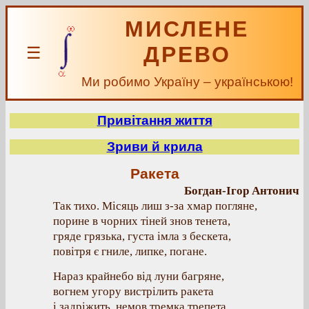
МИСЛЕНЕ
ДРЕВО
☰
Ми робимо Україну – українською!
Привітання життя
Зриви й крила
Ракета
Богдан-Ігор Антонич
Так тихо. Місяць лиш з-за хмар погляне,
порине в чорних тіней знов тенета,
гряде грязька, густа імла з бескета,
повітря є гниле, липке, погане.
Нараз крайнебо від луни багряне,
вогнем угору вистрілить ракета
і задріжить, немов тремка трепета,