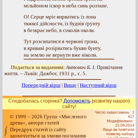
мільйоном іскор в неба синь розтане.
О! Серце мріє вирватись із лона
тяжкої дійсности, із буднів ґрунту
в безкрає небо, в соколів околи.
Тут розсипатися в червоні грона,
в криваві розірватись букви бунту,
на землю не вернути вже ніколи.
Подається за виданням
:
Антонич Б. І.
Привітання
життя. – Львів: Дажбог, 1931 р., с. 5.
Попередній вірш
|
Вище
|
Наступний вірш
Сподобалась сторінка?
Допоможіть
розвитку нашого
сайту!
Число завантажень : 3
© 1999 – 2026 Група «Мисленого
417
Модифіковано :
древа», автори статей
22.09.2014
Передрук статей із сайту
Якщо ви помітили
помилку набору
заохочується за умови посилання