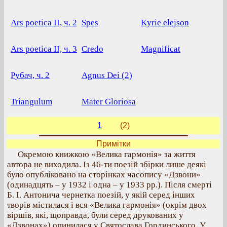
Ars poetica II, ч. 2
Spes
Kyrie elejson
Ars poetica II, ч. 3
Credo
Magnificat
Рубач, ч. 2
Agnus Dei (2)
Triangulum
Mater Gloriosa
1
(2)
Примітки
Окремою книжкою «Велика гармонія» за життя
автора не виходила. Із 46-ти поезій збірки лише деякі
було опубліковано на сторінках часопису «Дзвони»
(одинадцять – у 1932 і одна – у 1933 рр.). Після смерті
Б. І. Антонича чернетка поезій, у якій серед інших
творів містилася і вся «Велика гармонія» (окрім двох
віршів, які, щоправда, були серед друкованих у
«Дзвонах») опинилася у Святослава Гординського. У