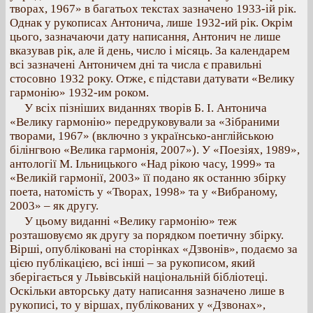
творах, 1967» в багатьох текстах зазначено 1933-ій рік.
Однак у рукописах Антонича, лише 1932-ий рік. Окрім
цього, зазначаючи дату написання, Антонич не лише
вказував рік, але й день, число і місяць. За календарем
всі зазначені Антоничем дні та числа є правильні
стосовно 1932 року. Отже, є підстави датувати «Велику
гармонію» 1932-им роком.
У всіх пізніших виданнях творів Б. І. Антонича
«Велику гармонію» передруковували за «Зібраними
творами, 1967» (включно з українсько-англійською
білінгвою «Велика гармонія, 2007»). У «Поезіях, 1989»,
антології М. Ільницького «Над рікою часу, 1999» та
«Великій гармонії, 2003» її подано як останню збірку
поета, натомість у «Творах, 1998» та у «Вибраному,
2003» – як другу.
У цьому виданні «Велику гармонію» теж
розташовуємо як другу за порядком поетичну збірку.
Вірші, опубліковані на сторінках «Дзвонів», подаємо за
цією публікацією, всі інші – за рукописом, який
зберігається у Львівській національній бібліотеці.
Оскільки авторську дату написання зазначено лише в
рукописі, то у віршах, публікованих у «Дзвонах»,