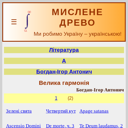
МИСЛЕНЕ
ДРЕВО
☰
Ми робимо Україну – українською!
Література
А
Богдан-Ігор Антонич
Велика гармонія
Богдан-Ігор Антонич
1
(2)
Зелені свята
Четвертий кут
Apage satanas
Ascensio Domini
De morte, ч. 3
Te Deum laudamus, 2