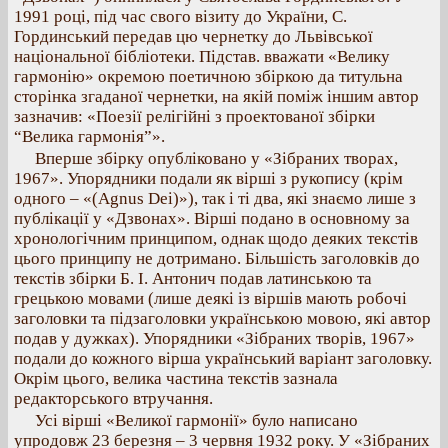
1991 році, під час свого візиту до України, С.
Гординський передав цю чернетку до Львівської
національної бібліотеки. Підстав. вважати «Велику
гармонію» окремою поетичною збіркою да титульна
сторінка згаданої чернетки, на якій поміж іншим автор
зазначив: «Поезії релігійні з проектованої збірки
“Велика гармонія”».
Вперше збірку опубліковано у «Зібраних творах,
1967». Упорядники подали як вірші з рукопису (крім
одного – «(Agnus Dei)»), так і ті два, які знаємо лише з
публікації у «Дзвонах». Вірші подано в основному за
хронологічним принципом, однак щодо деяких текстів
цього принципу не дотримано. Більшість заголовків до
текстів збірки Б. І. Антонич подав латинською та
грецькою мовами (лише деякі із віршів мають робочі
заголовки та підзаголовки українською мовою, які автор
подав у дужках). Упорядники «Зібраних творів, 1967»
подали до кожного вірша український варіант заголовку.
Окрім цього, велика частина текстів зазнала
редакторського втручання.
Усі вірші «Великої гармонії» було написано
упродовж 23 березня – 3 червня 1932 року. У «Зібраних