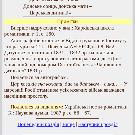
Донське сонце, донська мати –
Царськая дитина!»
Примітки
Вперше надруковано у вид.: Харківська школа
романтиків, т. 1, с. 160.
Автограф зберігається в Відділі рукописів Інституту
літератури ім. Т. Г. Шевченка АН УРСР, ф. 68, № 2.
Датується орієнтовно 1831 – 1832 рр. на підставі
розміщення творів у зошиті з автографами, де «Дін»
записаний під номером IX і стоїть після «Чарівниці»,
датованої 1831 р.
Подається за автографом.
Цар козаків зна кохати, дав їм батьком – сина…
– У
царській Росії отаманом усіх козачих військ вважався
наслідник престолу.
Подається за виданням
: Українські поети-романтики.
– К.: Наукова думка, 1987 р., с. 66 – 67.
Попередній розділ
|
Вище
|
Наступний розділ