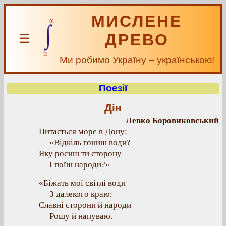
МИСЛЕНЕ
ДРЕВО
☰
Ми робимо Україну – українською!
Поезії
Дін
Левко Боровиковський
Питається море в Дону:
«Відкіль гониш води?
Яку росиш ти сторону
І поїш народи?»
«Біжать мої світлі води
З далекого краю:
Славні сторони й народи
Рошу й напуваю.