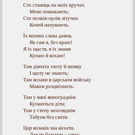
Сто станиць на моїх кручах
Мене поважають;
Сто полків-орлів літучих
Коней напувають.
Їх воєнна слава давня,
Як сам я, без краю!
Я їх щастя, я їх знамя
Купаю й кохаю!
Там дівчата злоту й шовку
І щоту не знають;
Там козаки в царськім войську
Маком розцвітають.
Там у вині винограднім
Купаються діти;
Там у степу неогляднім
Табуни без сміти.
Цар козаків зна кохати,
Дав їм батьком – сина: