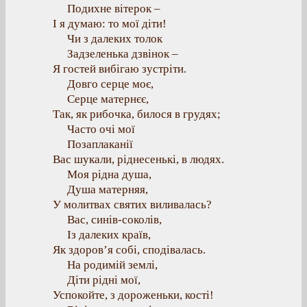
Подихне вітерок –
І я думаю: то мої діти!
Чи з далеких толок
Задзеленька дзвінок –
Я гостей вибігаю зустріти.
Довго серце моє,
Серце матернєє,
Так, як рибочка, билося в грудях;
Часто очі мої
Позаплаканії
Вас шукали, ріднесенькі, в людях.
Моя рідна душа,
Душа матерняя,
У молитвах святих виливалась?
Вас, синів-соколів,
Із далеких країв,
Як здоров’я собі, сподівалась.
На родимій землі,
Діти рідні мої,
Успокойте, з дороженьки, кості!