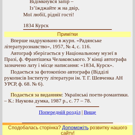
Відімкнувся запір –
Із’їжджайте ж на двір,
Мої любії, ріднії гості!
1834 Курск
Примітки
Вперше надруковано в журн. «Радянське
літературознавство», 1957, № 4, с. 116.
Автограф зберігається у Національному музеї в
Празі, ф. Франтішека Челаковського. У кінці автографа
зазначено лату і місце написання: «1834, Курск».
Подається за фотокопією автографа (Відділі
рукописів Інституту літератури ім. Т. Г. Шевченка АН
УРСР, ф. 68. № 6).
Подається за виданням
: Українські поети-романтики.
– К.: Наукова думка, 1987 р., с. 77 – 78.
Попередній розділ
|
Вище
Сподобалась сторінка?
Допоможіть
розвитку нашого
сайту!