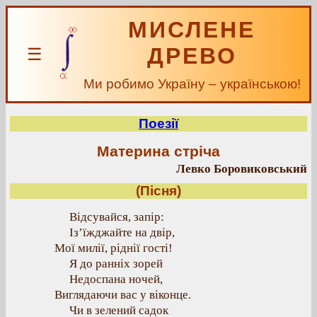
МИСЛЕНЕ
ДРЕВО
☰
Ми робимо Україну – українською!
Поезії
Материна стріча
Левко Боровиковський
(Пісня)
Відсувайся, запір:
Із’їжджайте на двір,
Мої милії, ріднії гості!
Я до ранніх зорей
Недоспана ночей,
Виглядаючи вас у віконце.
Чи в зелений садок