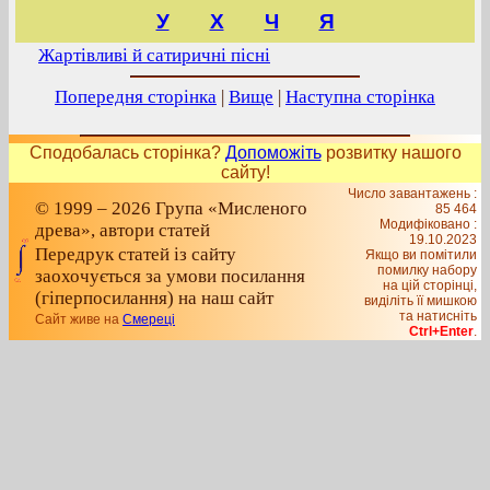
У
Х
Ч
Я
Жартівливі й сатиричні пісні
Попередня сторінка
|
Вище
|
Наступна сторінка
Сподобалась сторінка?
Допоможіть
розвитку нашого
сайту!
Число завантажень :
© 1999 – 2026 Група «Мисленого
85 464
Модифіковано :
древа», автори статей
19.10.2023
Передрук статей із сайту
Якщо ви помітили
помилку набору
заохочується за умови посилання
на цiй сторiнцi,
(гіперпосилання) на наш сайт
видiлiть її мишкою
та натисніть
Сайт живе на
Смереці
Ctrl+Enter
.