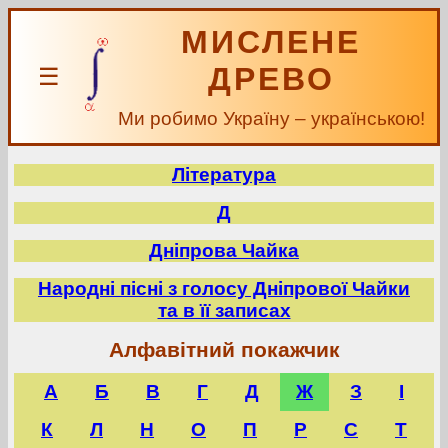
МИСЛЕНЕ
ДРЕВО
☰
Ми робимо Україну – українською!
Література
Д
Дніпрова Чайка
Народні пісні з голосу Дніпрової Чайки
та в її записах
Алфавітний покажчик
А
Б
В
Г
Д
Ж
З
І
К
Л
Н
О
П
Р
С
Т