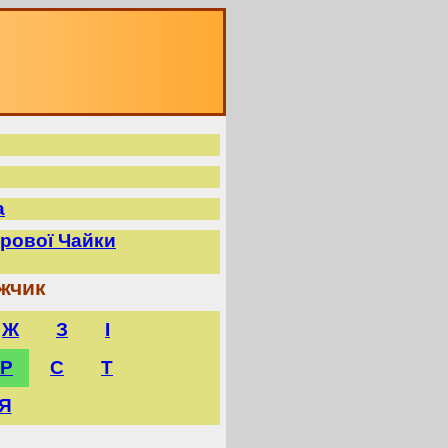
а
прової Чайки
жчик
Ж
З
І
Р
С
Т
Я