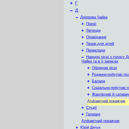
+
Г
–
Д
–
Дніпрова Чайка
+
Поезії
+
Легенди
+
Оповідання
+
Твори для дітей
+
Переклади
–
Народні пісні з голосу Д
Чайки та в її записах
+
Обрядові пісні
+
Родинно-побутові піс
+
Балади
+
Соціально-побутові п
+
Жартівливі й сатиричн
Алфавітний покажчик
+
Студії
+
Галерея
Алфавітний покажчик
+
Юрій Дячук