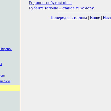
Родинно-побутові пісні
Рубайте тополю – становіть комору
Попередня сторінка
|
Вище
|
Наст
ніпрової
ні
існі
і пісні