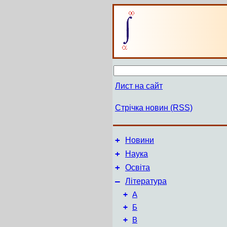
Лист на сайт
Стрічка новин (RSS)
+
Новини
+
Наука
+
Освіта
–
Література
+
А
+
Б
+
В