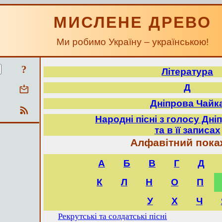
МИСЛЕНЕ ДРЕВО
Ми робимо Україну – українською!
?
Література
Д
Дніпрова Чайк
Народні пісні з голосу Дні
та в її записах
Алфавітний пока
А
Б
В
Г
Д
К
Л
Н
О
П
У
Х
Ч
Рекрутські та солдатські пісні