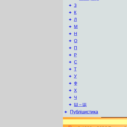
+
З
+
К
+
Л
+
М
+
Н
+
О
+
П
+
Р
+
С
+
Т
+
У
+
Ф
+
Х
+
Ч
+
Ш – Щ
+
Публіцистика