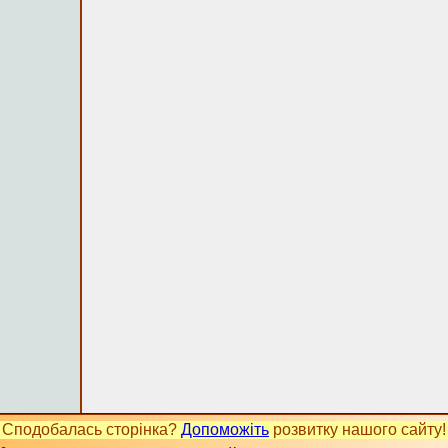
Сподобалась сторінка?
Допоможіть
розвитку нашого сайту!