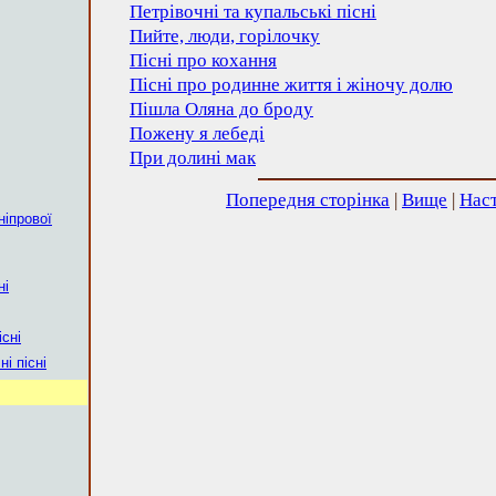
Петрівочні та купальські пісні
Пийте, люди, горілочку
Пісні про кохання
Пісні про родинне життя і жіночу долю
Пішла Оляна до броду
Пожену я лебеді
При долині мак
Попередня сторінка
|
Вище
|
Наст
ніпрової
ні
існі
і пісні