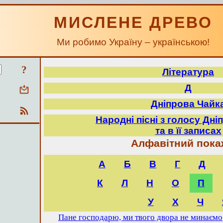
МИСЛЕНЕ ДРЕВО
Ми робимо Україну – українською!
?
Література
Д
Дніпрова Чайк
Народні пісні з голосу Дні
та в її записах
Алфавітний пока
А
Б
В
Г
Д
К
Л
Н
О
П
У
Х
Ч
Пане господарю, ми твого двора не минаємо