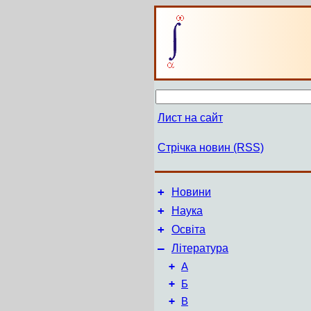
Лист на сайт
Стрічка новин (RSS)
+
Новини
+
Наука
+
Освіта
–
Література
+
А
+
Б
+
В