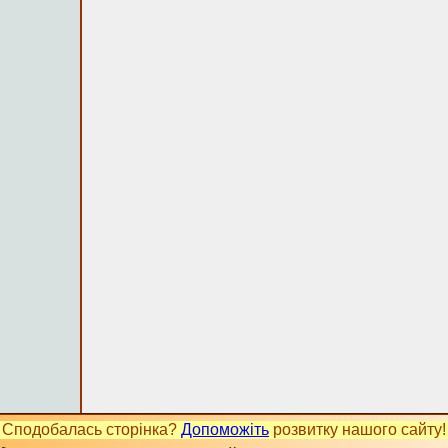
Сподобалась сторінка?
Допоможіть
розвитку нашого сайту!