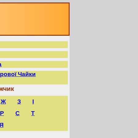
а
прової Чайки
жчик
Ж
З
І
Р
С
Т
Я