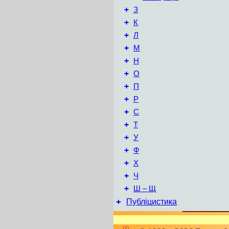
+
З
+
К
+
Л
+
М
+
Н
+
О
+
П
+
Р
+
С
+
Т
+
У
+
Ф
+
Х
+
Ч
+
Ш – Щ
+
Публіцистика