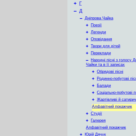
+
Г
–
Д
–
Дніпрова Чайка
+
Поезії
+
Легенди
+
Оповідання
+
Твори для дітей
+
Переклади
–
Народні пісні з голосу Д
Чайки та в її записах
+
Обрядові пісні
+
Родинно-побутові піс
+
Балади
+
Соціально-побутові п
+
Жартівливі й сатиричн
Алфавітний покажчик
+
Студії
+
Галерея
Алфавітний покажчик
+
Юрій Дячук