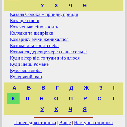
У
Х
Ч
Я
Казала Солоха – прийди, прийди
Козацькі пісні
Козаченько сіно косить
Колядки та щедрівки
Комарику мухи женихалися
Котилася та зоря з неба
Котилося деревце через наше сельце
Куди вітер віє, то туди я й хилюся
Куди їдеш, Романе
Кума моя люба
Кучерявий іван
А
Б
В
Г
Д
Ж
З
І
К
Л
Н
О
П
Р
С
Т
У
Х
Ч
Я
Попередня сторінка
|
Вище
|
Наступна сторінка