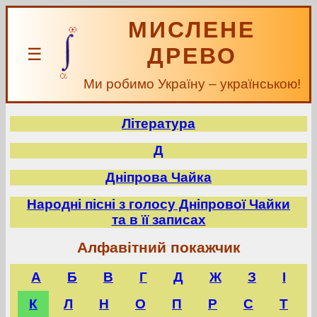
МИСЛЕНЕ
ДРЕВО
☰
Ми робимо Україну – українською!
Література
Д
Дніпрова Чайка
Народні пісні з голосу Дніпрової Чайки
та в її записах
Алфавітний покажчик
А
Б
В
Г
Д
Ж
З
І
К
Л
Н
О
П
Р
С
Т