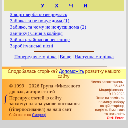
У
Х
Ч
Я
З воріт верба розвернулась
Забіяка та не ночує дома (1)
Забіяко, та чому не ночуєш дома (2)
Зайчику! Сінця в колінця
Зайшло, зайшло яснеє сонце
Заробітчанські пісні
Попередня сторінка
|
Вище
|
Наступна сторінка
Сподобалась сторінка?
Допоможіть
розвитку нашого
сайту!
Число завантажень :
© 1999 – 2026 Група «Мисленого
85 465
Модифіковано :
древа», автори статей
19.10.2023
Передрук статей із сайту
Якщо ви помітили
помилку набору
заохочується за умови посилання
на цiй сторiнцi,
(гіперпосилання) на наш сайт
видiлiть її мишкою
та натисніть
Сайт живе на
Смереці
Ctrl+Enter
.