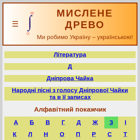
МИСЛЕНЕ
ДРЕВО
☰
Ми робимо Україну – українською!
Література
Д
Дніпрова Чайка
Народні пісні з голосу Дніпрової Чайки
та в її записах
Алфавітний покажчик
А
Б
В
Г
Д
Ж
З
І
К
Л
Н
О
П
Р
С
Т