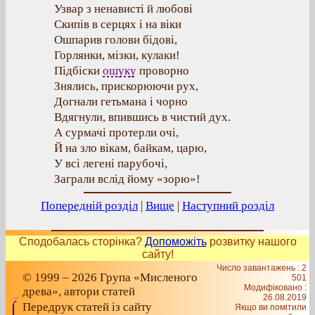
Узвар з ненависті й любові
Скипів в серцях і на віки
Ошпарив голови бідові,
Горлянки, мізки, кулаки!
Підбіски
ошуку
проворно
Знялись, прискорюючи рух,
Догнали гетьмана і чорно
Вдягнули, впившись в чистий дух.
А сурмачі протерли очі,
Й на зло вікам, байкам, царю,
У всі легені парубочі,
Заграли вслід йому «зорю»!
Попередній розділ
|
Вище
|
Наступний розділ
Сподобалась сторінка?
Допоможіть
розвитку нашого
сайту!
Число завантажень : 2
© 1999 – 2026 Група «Мисленого
501
Модифіковано :
древа», автори статей
26.08.2019
Передрук статей із сайту
Якщо ви помітили