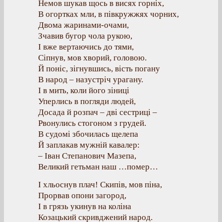
Немов шукав щось в висях горніх,
В огортках мли, в півкружжях чорних,
Двома жаринами-очами,
Зчавив бугор чола рукою,
І вже вертаючись до тями,
Сіпнув, мов хворий, головою.
Й поніс, зігнувшись, вість погану
В народ – назустріч урагану.
І в мить, коли його зіниці
Уперлись в погляди людей,
Досада й розпач – дві сестриці –
Рвонулись стогоном з грудей.
В судомі збочилась щелепа
Й заплакав мужній кавалер:
– Іван Степанович Мазепа,
Великий гетьман наш …помер…
І хльоснув плач! Скипів, мов піна,
Прорвав опони загород,
І в грязь укинув на коліна
Козацький скривджений народ.