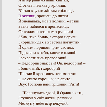
А вітер рвав жупани, свитки,
Стогнав і плакав у криниці,
В’язав в вузли жінкам спідниці,
Плахтини
, зрошені до нитки.
Й зненацька, мов в воланні жертви,
Завив, забився в пропасниці,
Стосилим пострілом з рушниці
Збив, наче бриль, з старої церкви
Зчорнілий дах з хрестом погнутим,
Й одним поривом ярим, лютим,
Піднявши в небо, кинув в плавні!
І захрестились православні:
– Недобрий знак сей! Ой, недобрий! –
І боязливий, і хоробрий
Шептав й хрестивсь несамовито:
– Не спито горе! Ой, не спито!
Вкує Господь нам, грішним, п’яти!
…Шарпнулись двері, й Орлик з хати,
Ступнув у світ лихий, ревучий.
Метнув у небо взір пекучий,