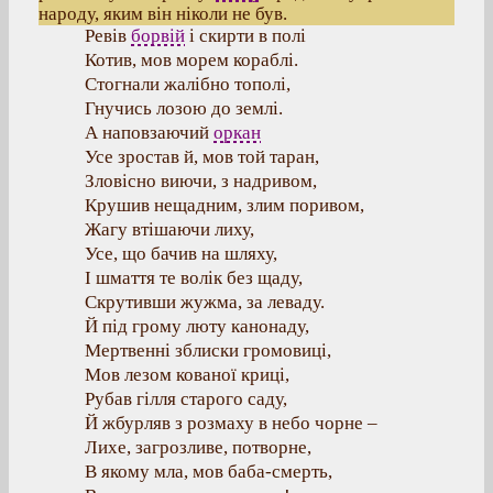
народу, яким він ніколи не був.
Ревів
борвій
і скирти в полі
Котив, мов морем кораблі.
Стогнали жалібно тополі,
Гнучись лозою до землі.
А наповзаючий
оркан
Усе зростав й, мов той таран,
Зловісно виючи, з надривом,
Крушив нещадним, злим поривом,
Жагу втішаючи лиху,
Усе, що бачив на шляху,
І шмаття те волік без щаду,
Скрутивши жужма, за леваду.
Й під грому люту канонаду,
Мертвенні зблиски громовиці,
Мов лезом кованої криці,
Рубав гілля старого саду,
Й жбурляв з розмаху в небо чорне –
Лихе, загрозливе, потворне,
В якому мла, мов баба-смерть,