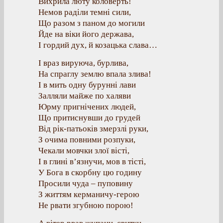
Вихрила люту коловерть!
Немов раділи темні сили,
Що разом з паном до могили
Йде на віки його держава,
І гордий дух, й козацька слава…
І враз вируюча, бурлива,
На спраглу землю впала злива!
І в мить одну бурунні лави
Залляли майже по халяви
Юрму пригнічених людей,
Що притиснувши до грудей
Від рік-патьоків змерзлі руки,
З очима повними розпуки,
Чекали мовчки злої вісті,
І в глині в’язнучи, мов в тісті,
У Бога в скорбну цю годину
Просили чуда – пуповину
З життям керманичу-герою
Не рвати згубною порою!