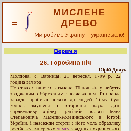
МИСЛЕНЕ
ДРЕВО
☰
Ми робимо Україну – українською!
Веремія
26. Горобина ніч
Юрій Дячук
Молдова, с. Варниця, 21 вересня, 1709 р. 22
година вечора.
Не стало славного гетьмана. Пішов він у небуття
зрадженим, оббреханим, знеславленим. Та правда
завжди пробиває шляхи до людей. Тому буде
колись змушена і історична наука дати
справедливу оцінку трагічній постаті Івана
Степановича Мазепи-Колединського в історії
України, і назавжди стерти з його чола образливу
російську імперську
тамгу
зрадника українського