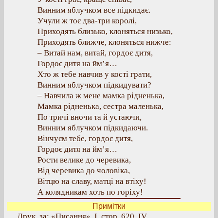
Винним яблучком все підкидає.
Учули ж тоє два-три королі,
Приходять близько, клоняться низько,
Приходять ближче, клоняться нижче:
– Витай нам, витай, гордоє дитя,
Гордоє дитя на йм’я…
Хто ж тебе навчив у кості грати,
Винним яблучком підкидувати?
– Навчила ж мене мамка рідненька,
Мамка рідненька, сестра маленька,
По тричі вночи та й устаючи,
Винним яблучком підкидаючи.
Вінчуєм тебе, гордоє дитя,
Гордоє дитя на йм’я…
Рости велике до черевика,
Від черевика до чоловіка,
Вітцю на славу, матці на втіху!
А колядникам хоть по горіху!
Примітки
Друк. за: «Писання», І, стор. 620, IV.