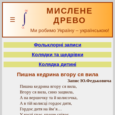
МИСЛЕНЕ
ДРЕВО
☰
Ми робимо Україну – українською!
Фольклорні записи
Колядки та щедрівки
Колядка дитині
Пишна кедрина вгору ся вила
Запис Ю.Федьковича
Пишна кедрина вгору ся вила,
Вгору ся вила, сино зацвила,
А на вершочку та й колисочка,
А в тій колисці гордоє дитя,
Гордоє дитя на йм’я…
У кості грає, краще співає,