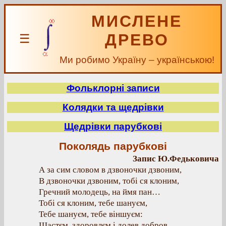
МИСЛЕНЕ
ДРЕВО
☰
Ми робимо Україну – українською!
Фольклорні записи
Колядки та щедрівки
Щедрівки парубкові
Поколядь парубкові
Запис Ю.Федьковича
А за сим словом в дзвоночки дзвоним,
В дзвоночки дзвоним, тобі ся клоним,
Гречний молодець, на ймя пан…
Тобі ся клоним, тебе шануєм,
Тебе шануєм, тебе віншуєм:
Щастєм, здоровлєм і долев добров,