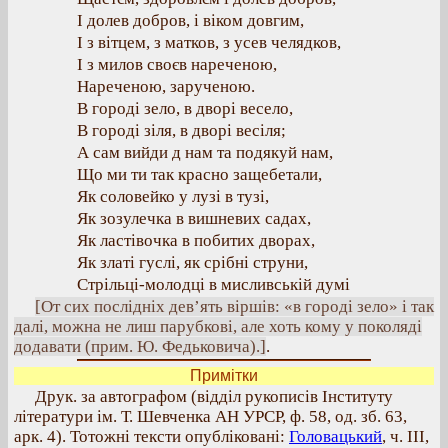
І долев добров, і віком довгим,
І з вітцем, з матков, з усев челядков,
І з милов своєв нареченою,
Нареченою, зарученою.
В городі зело, в дворі весело,
В городі зіля, в дворі весіля;
А сам вийди д нам та подякуй нам,
Що ми ти так красно защебетали,
Як соловейко у лузі в тузі,
Як зозулечка в вишневих садах,
Як ластівочка в побитих дворах,
Як златі гуслі, як срібні струни,
Стрільці-молодці в мисливській думі
[От сих послідніх дев’ять віршів: «в городі зело» і так
далі, можна не лиш парубкові, але хоть кому у поколяді
додавати (прим. Ю. Федьковича).]
.
Примітки
Друк. за автографом (відділ рукописів Інституту
літератури ім. Т. Шевченка АН УРСР, ф. 58, од. зб. 63,
арк. 4). Тотожні тексти опубліковані:
Головацький
, ч. III,