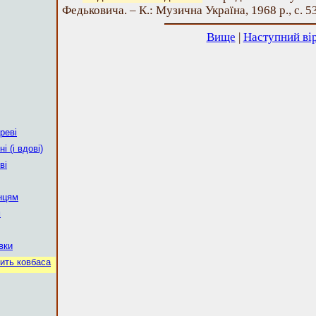
Федьковича. – К.: Музична Україна, 1968 р., с. 53
Вище
|
Наступний ві
реві
і (і вдові)
ві
нцям
м
вки
ить ковбаса