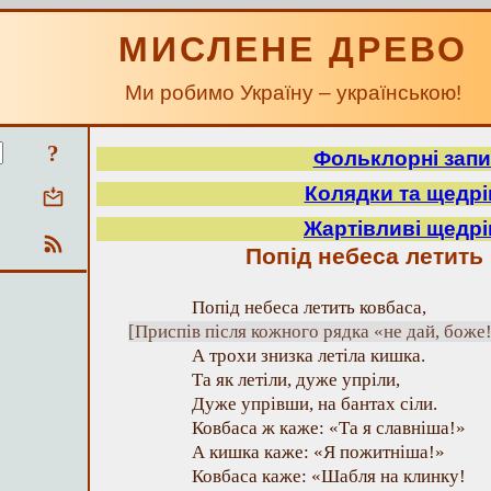
МИСЛЕНЕ ДРЕВО
Ми робимо Україну – українською!
?
Фольклорні зап
Колядки та щедрі
Жартівливі щедрі
Попід небеса летить
Попід небеса летить ковбаса,
[Приспів після кожного рядка «не дай, боже
А трохи знизка летіла кишка.
Та як летіли, дуже упріли,
Дуже упрівши, на бантах сіли.
Ковбаса ж каже: «Та я славніша!»
А кишка каже: «Я пожитніша!»
Ковбаса каже: «Шабля на клинку!