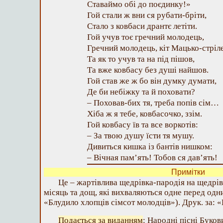
Ставаймо обі до поєдинку!»
Гой стали ж вни ся рубати-бріти,
Стало з ковбаси дрантє летіти.
Гой учув тоє гречний молодець,
Гречний молодець, кіт Мацько-стріл
Та як то учув та на під пішов,
Та вже ковбасу без душі найшов.
Гой став же ж бо він думку думати,
Де би небіжку та й поховати?
– Поховав-бих тя, треба попів сім…
Хіба ж я тебе, ковбасочко, ззім.
Гой ковбасу їв та все воркотів:
– За твою душу їсти тя мушу.
Дивиться кишка із бантів нишком:
– Вічная пам’ять! Тобов ся дав’ять!
Примітки
Це – жартівлива щедрівка-пародія на щедрівк
місяць та дощ, які вихваляються одне перед одн
«Блудило хлопців сімсот молодців»). Друк. за: «П
Подається за виданням
: Народні пісні Буко