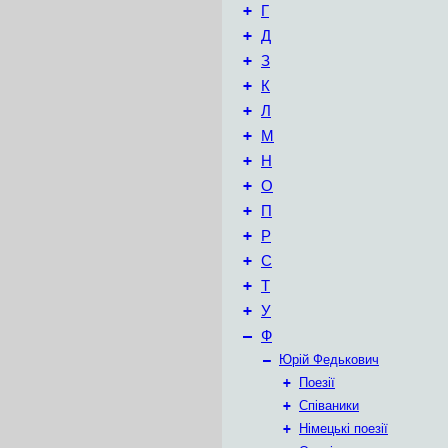
+
Г
+
Д
+
З
+
К
+
Л
+
М
+
Н
+
О
+
П
+
Р
+
С
+
Т
+
У
–
Ф
–
Юрій Федькович
+
Поезії
+
Співаники
+
Німецькі поезії