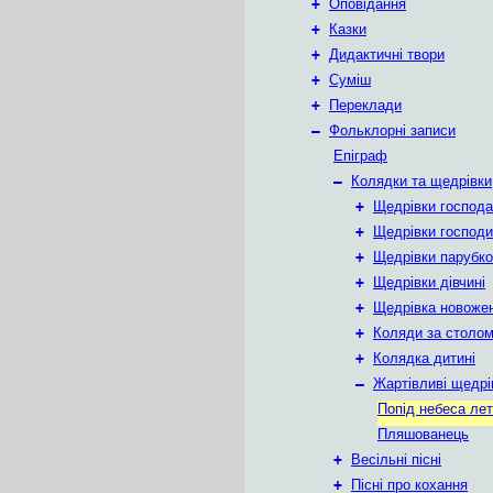
+
Оповідання
+
Казки
+
Дидактичні твори
+
Суміш
+
Переклади
–
Фольклорні записи
Епіграф
–
Колядки та щедрівки
+
Щедрівки господа
+
Щедрівки господин
+
Щедрівки парубко
+
Щедрівки дівчині
+
Щедрівка новоже
+
Коляди за столо
+
Колядка дитині
–
Жартівливі щедрі
Попід небеса лет
Пляшованець
+
Весільні пісні
+
Пісні про кохання