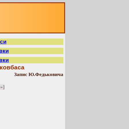
иси
вки
вки
 ковбаса
Запис Ю.Федьковича
!»]