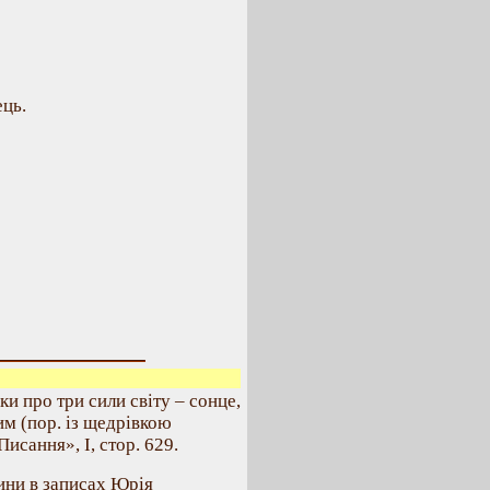
ець.
и про три сили світу – сонце,
им (пор. із щедрівкою
исання», І, стор. 629.
вини в записах Юрія