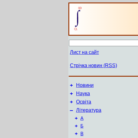
Лист на сайт
Стрічка новин (RSS)
+
Новини
+
Наука
+
Освіта
–
Література
+
А
+
Б
+
В