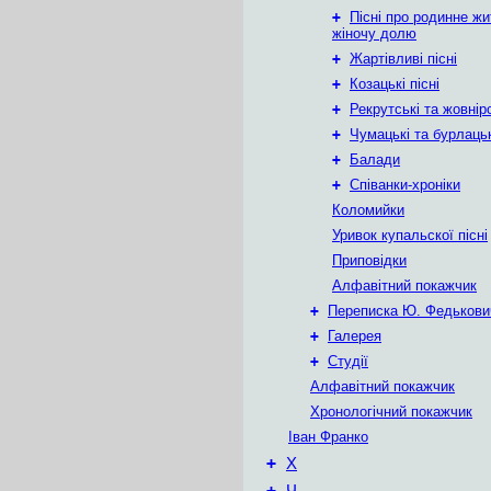
+
Пісні про родинне жи
жіночу долю
+
Жартівливі пісні
+
Козацькі пісні
+
Рекрутські та жовнірс
+
Чумацькі та бурлацьк
+
Балади
+
Співанки-хроніки
Коломийки
Уривок купальскої пісні
Приповідки
Алфавітний покажчик
+
Переписка Ю. Федькови
+
Галерея
+
Студії
Алфавітний покажчик
Хронологічний покажчик
Іван Франко
+
Х
+