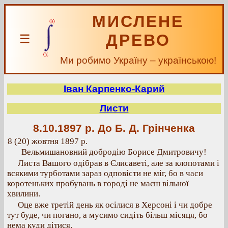
МИСЛЕНЕ
ДРЕВО
☰
Ми робимо Україну – українською!
Іван Карпенко-Карий
Листи
8.10.1897 р.
До Б. Д. Грінченка
8 (20) жовтня 1897 р.
Вельмишановний добродію Борисе Дмитровичу!
Листа Вашого одібрав в Єлисаветі, але за клопотами і
всякими турботами зараз одповісти не міг, бо в часи
коротеньких пробувань в городі не маєш вільної
хвилини.
Оце вже третій день як осілися в Херсоні і чи добре
тут буде, чи погано, а мусимо сидіть більш місяця, бо
нема куди дітися.