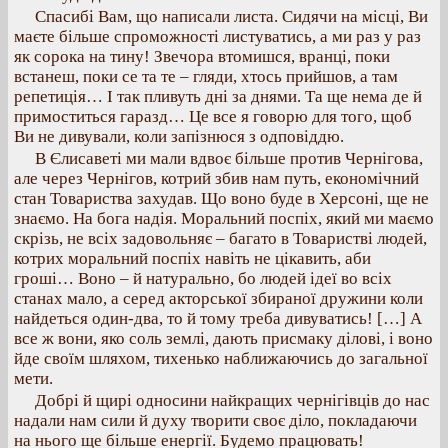
Спасибі Вам, що написали листа. Сидячи на місці, Ви
маєте більше спроможності листуватись, а ми раз у раз
як сорока на тину! Звечора втомишся, вранці, поки
встанеш, поки се та те – гляди, хтось прийшов, а там
репетиція… І так пливуть дні за днями. Та ще нема де й
примоститься гаразд… Це все я говорю для того, щоб
Ви не дивували, коли запізнюся з одповіддю.
В Єлисаветі ми мали вдвоє більше против Чернігова,
але через Чернігов, котрий збив нам путь, економічний
стан Товариства захудав. Що воно буде в Херсоні, ще не
знаємо. На бога надія. Моральний поспіх, який ми маємо
скрізь, не всіх задовольняє – багато в Товаристві людей,
котрих моральний поспіх навіть не цікавить, аби
гроші… Воно – й натурально, бо людей ідеї во всіх
станах мало, а серед акторської збираної дружини коли
найдеться один-два, то й тому треба дивуватись! […] А
все ж вони, яко соль землі, дають присмаку ділові, і воно
йде своїм шляхом, тихенько наближаючись до загальної
мети.
Добрі й щирі односини найкращих чернігівців до нас
надали нам сили й духу творити своє діло, покладаючи
на нього ще більше енергії. Будемо працювать!