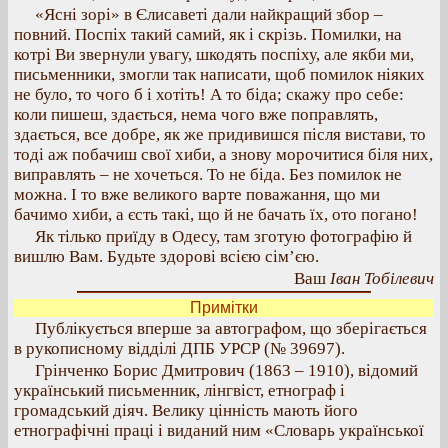
«Ясні зорі» в Єлисаветі дали найкращий збор –
повний. Поспіх такий самий, як і скрізь. Помилки, на
котрі Ви звернули увагу, шкодять поспіху, але якби ми,
письменники, змогли так написати, щоб помилок ніяких
не було, то чого б і хотіть! А то біда; скажу про себе:
коли пишеш, здається, нема чого вже поправлять,
здається, все добре, як же придивишся після вистави, то
тоді аж побачиш свої хиби, а знову морочитися біля них,
виправлять – не хочеться. То не біда. Без помилок не
можна. І то вже великого варте поважання, що ми
бачимо хиби, а єсть такі, що й не бачать їх, ото погано!
Як тілько приїду в Одесу, там зготую фотографію й
вишлю Вам. Будьте здорові всією сім’єю.
Ваш
Іван Тобілевич
Примітки
Публікується вперше за автографом, що зберігається
в рукописному відділі ДПБ УРСР (№ 39697).
Грінченко Борис Дмитрович (1863 – 1910), відомий
український письменник, лінгвіст, етнограф і
громадський діяч. Велику цінність мають його
етнографічні праці і виданий ним «Словарь української