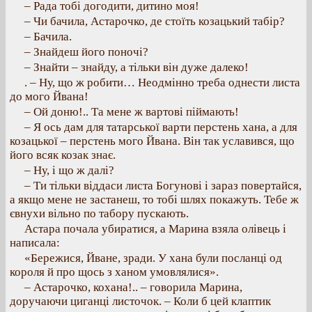
– Рада тобі догодити, дитино моя!
– Чи бачила, Астарочко, де стоїть козацький табір?
– Бачила.
– Знайдеш його поночі?
– Знайти – знайду, а тільки він дуже далеко!
. – Ну, що ж робити… Неодмінно треба однести листа
до мого Йвана!
– Ой доню!.. Та мене ж вартові піймають!
– Я ось дам для татарської варти перстень хана, а для
козацької – перстень мого Йвана. Він так уславився, що
його всяк козак знає.
– Ну, і що ж далі?
– Ти тільки віддаси листа Богунові і зараз повертайся,
а якщо мене не застанеш, то тобі шлях покажуть. Тебе ж
євнухи вільно по табору пускають.
Астара почала убиратися, а Марина взяла олівець і
написала:
«Бережися, Йване, зради. У хана були посланці од
короля й про щось з ханом умовлялися».
– Астарочко, кохана!.. – говорила Марина,
доручаючи циганці листочок. – Коли б цей клаптик