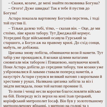
– Скажи, козаче, де мені знайти полковника Богуна?
– Огого! Дуже швидка! Так я тебе й пустив до
Богуна!
Астара показала вартовому Богунів перстень, і тоді
той пустив її.
– Тільки далеко тобі, тітко, – сказав він. – Оце, де ми
стоїмо, ліве крило табору. Тут Джеджалій кермує.
Усередині буде військовий осавула Гурський за
старшого, а Богун аж на правому крилі. До схід сонця,
мабуть, не добіжиш.
Циганка знову побігла, обминаючи вози й намети. Тут
табір уже прокидався, й козаки цілими ватагами
сновигали між табором і Пляшевою, напуваючи коней.
Поки Астара добігла до середини табору, там козаки уже
узброювалися й лавами ставали поперед наметів, а
назустріч Астари сунувся великий натовп з корогвами й
хрестами у руках. Налякана циганка забігла за віз і
звідти виглядала, поки той натовп промине її.
То попи і ченці несли корогви благословляти військо
на бій. Попереду всіх верхи на коні їхав грецький,
корінфський митрополит Іосаф. Він був у золототканому
митрополичому вбранні, з митрою на голові та з