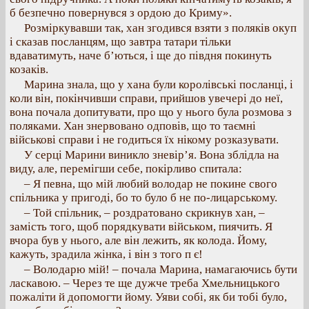
б безпечно повернувся з ордою до Криму».
Розміркувавши так, хан згодився взяти з поляків окуп
і сказав посланцям, що завтра татари тільки
вдаватимуть, наче б’ються, і ще до півдня покинуть
козаків.
Марина знала, що у хана були королівські посланці, і
коли він, покінчивши справи, прийшов увечері до неї,
вона почала допитувати, про що у нього була розмова з
поляками. Хан знервовано одповів, що то таємні
військові справи і не годиться їх нікому розказувати.
У серці Марини виникло зневір’я. Вона зблідла на
виду, але, перемігши себе, покірливо спитала:
– Я певна, що мій любий володар не покине свого
спільника у пригоді, бо то було б не по-лицарському.
– Той спільник, – роздратовано скрикнув хан, –
замість того, щоб порядкувати військом, пиячить. Я
вчора був у нього, але він лежить, як колода. Йому,
кажуть, зрадила жінка, і він з того п є!
– Володарю мій! – почала Марина, намагаючись бути
ласкавою. – Через те ще дужче треба Хмельницького
пожаліти й допомогти йому. Уяви собі, як би тобі було,