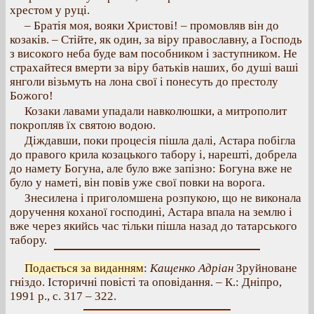
хрестом у руці.
– Братія моя, вояки Христові! – промовляв він до
козаків. – Стійте, як один, за віру православну, а Господь
з високого неба буде вам пособником і заступником. Не
страхайтеся вмерти за віру батьків наших, бо душі ваші
янголи візьмуть на лона свої і понесуть до престолу
Божого!
Козаки лавами упадали навколюшки, а митрополит
покропляв їх святою водою.
Діждавши, поки процесія пішла далі, Астара побігла
до правого крила козацького табору і, нарешті, добрела
до намету Богуна, але було вже запізно: Богуна вже не
було у наметі, він повів уже свої повки на ворога.
Знесилена і приголомшена розпукою, що не виконала
доручення коханої господині, Астара впала на землю і
вже через якийсь час тільки пішла назад до татарського
табору.
Подається за виданням
:
Кащенко Адріан
Зруйноване
гніздо. Історичні повісті та оповідання. – К.: Дніпро,
1991 р., с. 317 – 322.