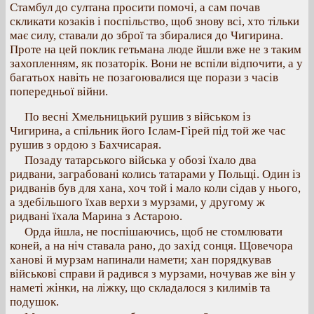
Стамбул до султана просити помочі, а сам почав
скликати козаків і поспільство, щоб знову всі, хто тільки
має силу, ставали до зброї та збиралися до Чигирина.
Проте на цей поклик гетьмана люде йшли вже не з таким
захопленням, як позаторік. Вони не вспіли відпочити, а у
багатьох навіть не позагоювалися ще порази з часів
попередньої війни.
По весні Хмельницький рушив з військом із
Чигирина, а спільник його Іслам-Гірей під той же час
рушив з ордою з Бахчисарая.
Позаду татарського війська у обозі їхало два
ридвани, заграбовані колись татарами у Польщі. Один із
ридванів був для хана, хоч той і мало коли сідав у нього,
а здебільшого їхав верхи з мурзами, у другому ж
ридвані їхала Марина з Астарою.
Орда йшла, не поспішаючись, щоб не стомлювати
коней, а на ніч ставала рано, до захід сонця. Щовечора
ханові й мурзам напинали намети; хан порядкував
військові справи й радився з мурзами, ночував же він у
наметі жінки, на ліжку, що складалося з килимів та
подушок.