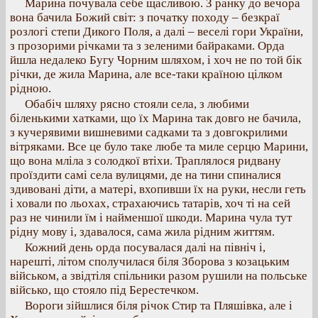
Марина почувала себе щасливою. З ранку до вечора
вона бачила Божий світ: з початку походу – безкраї
розлогі степи Дикого Поля, а далі – веселі гори України,
з прозорими річками та з зеленими байраками. Орда
йшла недалеко Бугу Чорним шляхом, і хоч не по той бік
річки, де жила Марина, але все-таки країною цілком
рідною.
Обабіч шляху рясно стояли села, з любими
біленькими хатками, що їх Марина так довго не бачила,
з кучерявими вишневими садками та з довгокрилими
вітряками. Все це було таке любе та миле серцю Марини,
що вона мліла з солодкої втіхи. Траплялося ридвану
проїздити самі села вулицями, де на тини спиналися
здивовані діти, а матері, вхопивши їх на руки, несли геть
і ховали по льохах, страхаючись татарів, хоч ті на сей
раз не чинили їм і найменшої шкоди. Марина чула тут
рідну мову і, здавалося, сама жила рідним життям.
Кожний день орда посувалася далі на північ і,
нарешті, літом сполучилася біля Зборова з козацьким
військом, а звідтіля спільники разом рушили на польське
військо, що стояло під Берестечком.
Вороги зійшлися біля річок Стир та Пляшівка, але і