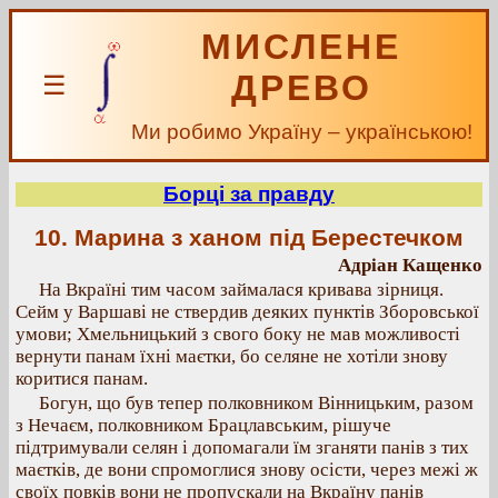
МИСЛЕНЕ
ДРЕВО
☰
Ми робимо Україну – українською!
Борці за правду
10. Марина з ханом під Берестечком
Адріан Кащенко
На Вкраїні тим часом займалася кривава зірниця.
Сейм у Варшаві не ствердив деяких пунктів Зборовської
умови; Хмельницький з свого боку не мав можливості
вернути панам їхні маєтки, бо селяне не хотіли знову
коритися панам.
Богун, що був тепер полковником Вінницьким, разом
з Нечаєм, полковником Брацлавським, рішуче
підтримували селян і допомагали їм зганяти панів з тих
маєтків, де вони спромоглися знову осісти, через межі ж
своїх повків вони не пропускали на Вкраїну панів