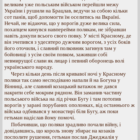
великим уже польським військом перейшли межу
України і рушили на Брацлав, ведучи за собою кільки
сот панів, щоб допомогти їм оселитись на Вкраїні.
Нечай, не відаючи, що у ворогів дуже велика сила,
похапцем кинувся навперейми полякам, не зібравши
навіть докупи всього свого повку. У місті Красному, де
він зчепився з удесятеро дужчим ворогом, з усіх боків
його оточили, і славний полковник загинув там у
бойовищі з усім своїм повком, заживши собі
невмирущої слави як лицар і певний оборонець волі
українського народу.
Через кільки день після кривавої ночі у Красному
поляки так само несподівано напали й на Богуна у
Вінниці, але славний козацький ватажок не дався
накрити себе мокрим рядном. Він заманив частину
польського війська на лід річки Бугу і там потопив
ворогів у зарані порубаних ополонках, від останнього ж
війська одбивався у монастирі біля Бугу, аж поки
гетьман надіслав йому помочі.
Побачивши, що поляки зрадливо почали війну, і
довідавшись, що король знову збирає на козаків
посполите рушення, гетьман послав Джеджалія у