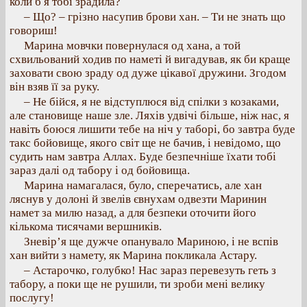
коли б я тобі зрадила?
– Що? – грізно насупив брови хан. – Ти не знать що
говориш!
Марина мовчки повернулася од хана, а той
схвильований ходив по наметі й вигадував, як би краще
заховати свою зраду од дуже цікавої дружини. Згодом
він взяв її за руку.
– Не бійся, я не відступлюся від спілки з козаками,
але становище наше зле. Ляхів удвічі більше, ніж нас, я
навіть боюся лишити тебе на ніч у таборі, бо завтра буде
такс бойовище, якого світ ще не бачив, і невідомо, що
судить нам завтра Аллах. Буде безпечніше їхати тобі
зараз далі од табору і од бойовища.
Марина намагалася, було, сперечатись, але хан
ляснув у долоні й звелів євнухам одвезти Маринин
намет за милю назад, а для безпеки оточити його
кількома тисячами вершників.
Зневір’я ще дужче опанувало Мариною, і не вспів
хан вийти з намету, як Марина покликала Астару.
– Астарочко, голубко! Нас зараз перевезуть геть з
табору, а поки ще не рушили, ти зроби мені велику
послугу!