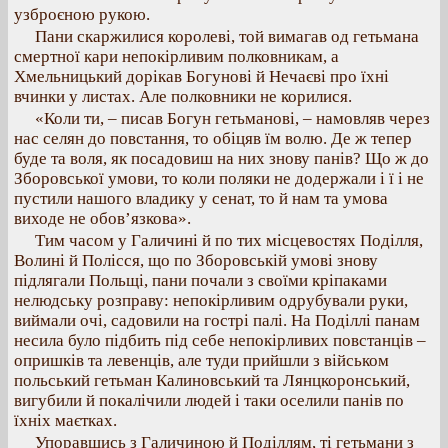
узброєною рукою.
Пани скаржилися королеві, той вимагав од гетьмана
смертної кари непокірливим полковникам, а
Хмельницький дорікав Богунові й Нечаєві про їхні
вчинки у листах. Але полковники не корилися.
«Коли ти, – писав Богун гетьманові, – намовляв через
нас селян до повстання, то обіцяв їм волю. Де ж тепер
буде та воля, як посадовиш на них знову панів? Що ж до
Зборовської умови, то коли поляки не додержали і ї і не
пустили нашого владику у сенат, то й нам та умова
виходе не обов’язкова».
Тим часом у Галичині й по тих місцевостях Поділля,
Волині й Полісся, що по Зборовській умові знову
підлягали Польщі, пани почали з своїми кріпаками
нелюдську розправу: непокірливим одрубували руки,
виймали очі, садовили на гострі палі. На Поділлі панам
несила було підбить під себе непокірливих повстанців –
опришків та левенців, але туди прийшли з військом
польський гетьман Калиновський та Лянцкоронський,
вигубили й покалічили людей і таки оселили панів по
їхніх маєтках.
Упоравшись з Галичиною й Поділлям, ті гетьмани з