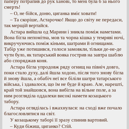
паперу потрапив до рук ханові, то мені була б за нього
смерть!
– О, не бійся, доню, циганка вміє ховати!
– Та скоріше, Астарочко! Якщо до світу не передаси,
так мерщій вертайся.
Астара вийшла од Марини і зникла поміж наметами.
Вона бігла непомітна, мов та чорна кішка у темряві ночі,
викручуючись поміж кіньми, шатрами й огнищами.
Табір уже потишився, голоси замовкли, тільки де-не-де
чути було, як татарський вояка гострив на завтра шаблю
або споряджав коня.
Астара бігла упродовж ряду огнищ на північ довго,
поки стало духу, далі йшла ходою, після того знову бігла
й знову йшла, а обабіч неї все біліли шатри татарського
війська, і здавалося, що їм не буде й краю. Але, нарешті,
край той знайшовся, вона вибігла на вільне поле, а за
ним розгляділа оддалеки високі намети козацького
табору.
Астара огляділась і вжахнулася: на сході вже почало
благословлятися на світ.
У козацькому таборі її зразу спинив вартовий.
– Куди біжиш, циганко? Стій.