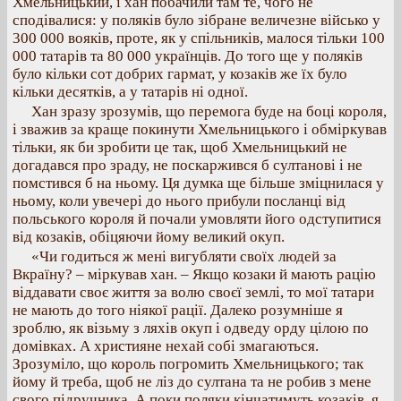
Хмельницький, і хан побачили там те, чого не
сподівалися: у поляків було зібране величезне військо у
300 000 вояків, проте, як у спільників, малося тільки 100
000 татарів та 80 000 українців. До того ще у поляків
було кільки сот добрих гармат, у козаків же їх було
кільки десятків, а у татарів ні одної.
Хан зразу зрозумів, що перемога буде на боці короля,
і зважив за краще покинути Хмельницького і обміркував
тільки, як би зробити це так, щоб Хмельницький не
догадався про зраду, не поскаржився б султанові і не
помстився б на ньому. Ця думка ще більше зміцнилася у
ньому, коли увечері до нього прибули посланці від
польського короля й почали умовляти його одступитися
від козаків, обіцяючи йому великий окуп.
«Чи годиться ж мені вигубляти своїх людей за
Вкраїну? – міркував хан. – Якщо козаки й мають рацію
віддавати своє життя за волю своєї землі, то мої татари
не мають до того ніякої рації. Далеко розумніше я
зроблю, як візьму з ляхів окуп і одведу орду цілою по
домівках. А християне нехай собі змагаються.
Зрозуміло, що король погромить Хмельницького; так
йому й треба, щоб не ліз до султана та не робив з мене
свого підручника. А поки поляки кінчатимуть козаків, я