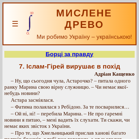
МИСЛЕНЕ
ДРЕВО
☰
Ми робимо Україну – українською!
Борці за правду
7. Іслам-Гірей вирушає в похід
Адріан Кащенко
– Ну, що сьогодня чула, Астарочко? – питала одного
ранку Марина свою вірну служницю. – Чи немає якої-
небудь новини?
Астара засміялася.
– Фатима полаялася з Ребідою. За те посварилися…
– Ой ні, ні! – перебила Марина. – Не про гаремні
новини я питаю, – мені вадить їх слухати. Ти скажи, чи
немає яких звісток з України.
– Про те, що Хмельницький прислав ханові багато