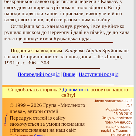
безкрайньою лавою простяглися черкеси з Кавказу у
своїх довгих киреях з різноманітною зброєю. Всі ці
народи підлягали ханові і прислали, виконуючи його
волю, своїх синів, щоб іти разом з ним на війну.
Оглядівши всіх, хан махнув рукою, і все це військо
рушило шляхом до Перекопу і далі на північ, де до хана
мала ще прилучитися Буджацька орда.
Подається за виданням
:
Кащенко Адріан
Зруйноване
гніздо. Історичні повісті та оповідання. – К.: Дніпро,
1991 р., с. 306 – 308.
Попередній розділ
|
Вище
|
Наступний розділ
Сподобалась сторінка?
Допоможіть
розвитку нашого
сайту!
Число завантажень : 2
© 1999 – 2026 Група «Мисленого
757
Модифіковано :
древа», автори статей
26.08.2019
Передрук статей із сайту
Якщо ви помітили
помилку набору
заохочується за умови посилання
на цiй сторiнцi,
(гіперпосилання) на наш сайт
видiлiть її мишкою
та натисніть