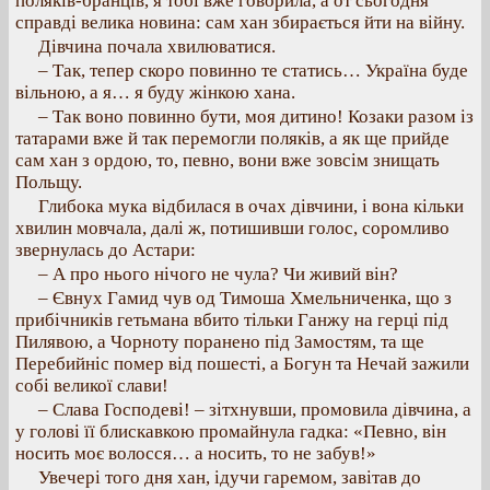
поляків-бранців, я тобі вже говорила, а от сьогодня
справді велика новина: сам хан збирається йти на війну.
Дівчина почала хвилюватися.
– Так, тепер скоро повинно те статись… Україна буде
вільною, а я… я буду жінкою хана.
– Так воно повинно бути, моя дитино! Козаки разом із
татарами вже й так перемогли поляків, а як ще прийде
сам хан з ордою, то, певно, вони вже зовсім знищать
Польщу.
Глибока мука відбилася в очах дівчини, і вона кільки
хвилин мовчала, далі ж, потишивши голос, соромливо
звернулась до Астари:
– А про нього нічого не чула? Чи живий він?
– Євнух Гамид чув од Тимоша Хмельниченка, що з
прибічників гетьмана вбито тільки Ганжу на герці під
Пилявою, а Чорноту поранено під Замостям, та ще
Перебийніс помер від пошесті, а Богун та Нечай зажили
собі великої слави!
– Слава Господеві! – зітхнувши, промовила дівчина, а
у голові її блискавкою промайнула гадка: «Певно, він
носить моє волосся… а носить, то не забув!»
Увечері того дня хан, ідучи гаремом, завітав до