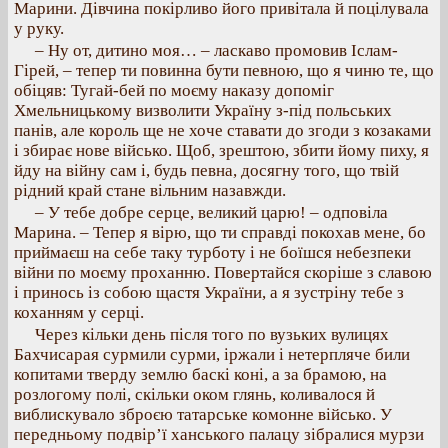
Марини. Дівчина покірливо його привітала й поцілувала
у руку.
– Ну от, дитино моя… – ласкаво промовив Іслам-
Гірей, – тепер ти повинна бути певною, що я чиню те, що
обіцяв: Тугай-бей по моєму наказу допоміг
Хмельницькому визволити Україну з-під польських
панів, але король ще не хоче ставати до згоди з козаками
і збирає нове військо. Щоб, зрештою, збити йому пиху, я
йду на війну сам і, будь певна, досягну того, що твій
рідний край стане вільним назавжди.
– У тебе добре серце, великий царю! – одповіла
Марина. – Тепер я вірю, що ти справді покохав мене, бо
приймаєш на себе таку турботу і не боїшся небезпеки
війни по моєму проханню. Повертайся скоріше з славою
і принось із собою щастя України, а я зустріну тебе з
коханням у серці.
Через кільки день після того по вузьких вулицях
Бахчисарая сурмили сурми, іржали і нетерпляче били
копитами тверду землю баскі коні, а за брамою, на
розлогому полі, скільки оком глянь, коливалося й
виблискувало зброєю татарське комонне військо. У
передньому подвір’ї ханського палацу зібралися мурзи