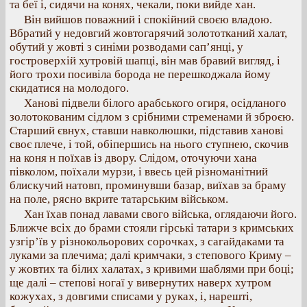
та беї і, сидячи на конях, чекали, поки вийде хан.
Він вийшов поважний і спокійний своєю владою.
Вбратий у недовгий жовтогарячий золототканий халат,
обутий у жовті з синіми розводами сап’янці, у
гостроверхій хутровій шапці, він мав бравий вигляд, і
його трохи посивіла борода не перешкоджала йому
скидатися на молодого.
Ханові підвели білого арабського огиря, осідланого
золотокованим сідлом з срібними стременами й зброєю.
Старший євнух, ставши навколюшки, підставив ханові
своє плече, і той, обіпершись на нього ступнею, скочив
на коня н поїхав із двору. Слідом, оточуючи хана
півколом, поїхали мурзи, і ввесь цей різноманітний
блискучий натовп, проминувши базар, виїхав за браму
на поле, рясно вкрите татарським військом.
Хан їхав понад лавами свого війська, оглядаючи його.
Ближче всіх до брами стояли гірські татари з кримських
узгір’їв у різнокольорових сорочках, з сагайдаками та
луками за плечима; далі кримчаки, з степового Криму –
у жовтих та білих халатах, з кривими шаблями при боці;
ще далі – степові ногаї у вивернутих наверх хутром
кожухах, з довгими списами у руках, і, нарешті,