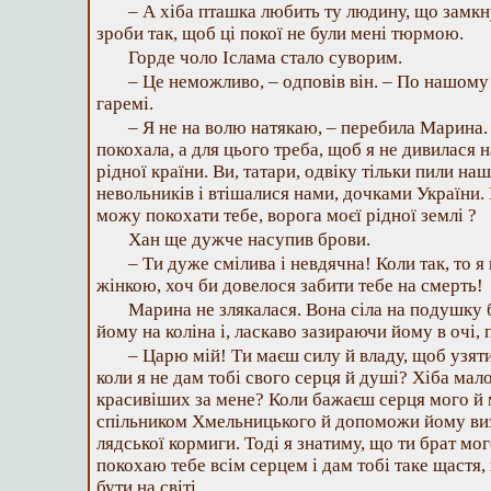
– А хіба пташка любить ту людину, що замкну
зроби так, щоб ці покої не були мені тюрмою.
Горде чоло Іслама стало суворим.
– Це неможливо, – одповів він. – По нашому
гаремі.
– Я не на волю натякаю, – перебила Марина. 
покохала, а для цього треба, щоб я не дивилася н
рідної країни. Ви, татари, одвіку тільки пили н
невольників і втішалися нами, дочками України. І
можу покохати тебе, ворога моєї рідної землі ?
Хан ще дужче насупив брови.
– Ти дуже смілива і невдячна! Коли так, то 
жінкою, хоч би довелося забити тебе на смерть!
Марина не злякалася. Вона сіла на подушку б
йому на коліна і, ласкаво зазираючи йому в очі,
– Царю мій! Ти маєш силу й владу, щоб узяти
коли я не дам тобі свого серця й душі? Хіба мало
красивіших за мене? Коли бажаєш серця мого й м
спільником Хмельницького й допоможи йому виз
лядської кормиги. Тоді я знатиму, що ти брат мого 
покохаю тебе всім серцем і дам тобі таке щастя
бути на світі.