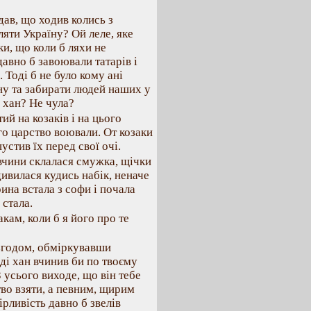
дав, що ходив колись з
яти Україну? Ой леле, яке
и, що коли б ляхи не
давно б завоювали татарів і
 Тоді б не було кому ані
їну та забирати людей наших у
 хан? Не чула?
ий на козаків і на цього
го царство воювали. От козаки
устив їх перед свої очі.
вчини склалася смужка, щічки
дивилася кудись набік, неначе
ина встала з софи і почала
стала.
акам, коли б я його про те
 згодом, обміркувавши
ді хан вчинив би по твоєму
 усього виходе, що він тебе
во взяти, а певним, щирим
ірливість давно б звелів