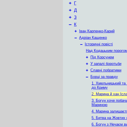
+
Г
+
Д
+
З
–
К
+
Іван Карпенко-Карий
–
Адріан Кащенко
–
Історичні повісті
Над Кодацьким порого
+
Під Корсунем
+
У запалі боротьби
+
Славні побратими
–
Борці за правду
1. Хмельницький та 
до Криму
2. Марина й хан Ісл
3. Богун хоче побач
Мариною
4. Марина залишаєт
5. Битва на Жовтих
6. Богун з Нечаєм 