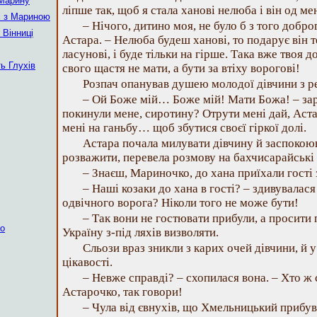
 Марину
ліпше так, щоб я стала ханові нелюба і він од ме
є з Мариною
– Нічого, дитино моя, не було б з того добр
 Вінниці
Астара. – Нелюба будеш ханові, то подарує він 
ласунові, і буде тільки на гірше. Така вже твоя 
ь Глухів
свого щастя не мати, а бути за втіху ворогові!
Розпач опанував душею молодої дівчини з р
– Ой Боже мій… Боже мій! Мати Божа! – зар
покинули мене, сиротину? Отрути мені дай, Аст
мені на ганьбу… щоб збутися своєї гіркої долі.
Астара почала милувати дівчину й заспокоюв
розважити, перевела розмову на бахчисарайські
– Знаєш, Мариночко, до хана приїхали гості 
– Наші козаки до хана в гості? – здивувалася
одвічного ворога? Ніколи того не може бути!
– Так вони не гостювати прибули, а просити 
ко
Україну з-під ляхів визволяти.
Сльози враз зникли з карих очей дівчини, й 
цікавості.
– Невже справді? – схопилася вона. – Хто ж
Астарочко, так говори!
– Чула від євнухів, що Хмельницький прибув