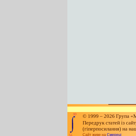
© 1999 – 2026 Група «М
Передрук статей із сай
(гіперпосилання) на на
Сайт живе на
Смереці