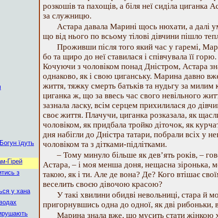
розкошів та пахощів, а біля неї сиділа циганка А
за служницю.
Астара давала Марині щось нюхати, а далі у
що від нього по всьому тілові дівчини пішло тепл
Проживши після того який час у гаремі, Ма
бо та щиро до неї ставилася і співчувала її гор
Кочуючи з чоловіком понад Дністром, Астара зн
однаково, як і свою циганську. Марина давно вж
життя, тяжку смерть батьків та нудьгу за милим 
м
циганка ж, що за ввесь час свого невільного жи
зазнала ласку, всім серцем прихилилася до дівчи
своє життя. Плачучи, циганка розказала, як щасл
чоловіком, як придбала тройко діточок, як курча
дня набігли до Дністра татари, побрали всіх у не
Богун їдуть
чоловіком та з дітками-підлітками.
– Тому минуло більше як дев’ять років, – го
ам-Гірей
Астара, – і моя менша доня, нещасна зіронька, м
итись з
такою, як і ти. Але де вона? Де? Кого втішає сво
веселить своєю дівочою красою?
ься у хана
У такі хвилини обидві невольниці, стара й м
 водах
пригорнувшись одна до одної, як дві рибоньки, в
вирушають
Марина знала вже, що мусить стати жінкою ха