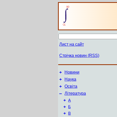
Лист на сайт
Стрічка новин (RSS)
+
Новини
+
Наука
+
Освіта
–
Література
+
А
+
Б
+
В