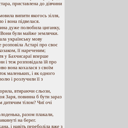
стара, приставлена до дівчини
мовила випити якогось зілля,
о і вона підвелася.
рина дуже полюбила циганку,
ю. Вони були майже землячки.
ала українську мову
е розповіла Астарі про своє
козаком, її нареченим;
ття у Бахчисараї вперше
ни і теж розповідала їй про
иво вона кохалася з своїм
ток маленьких, і як одного
волю і розлучили її з
ворила, втираючи сльози,
оя Заря, повинна б бути зараз
їм дитячим тілом? Чиї очі
олоденька, разом плакали,
икинуті на берег.
на, і навіть переболіла вже з