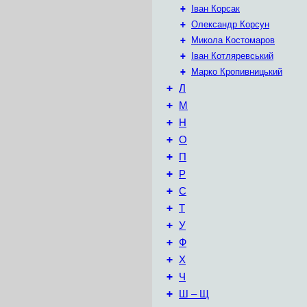
+
Іван Корсак
+
Олександр Корсун
+
Микола Костомаров
+
Іван Котляревський
+
Марко Кропивницький
+
Л
+
М
+
Н
+
О
+
П
+
Р
+
С
+
Т
+
У
+
Ф
+
Х
+
Ч
+
Ш – Щ