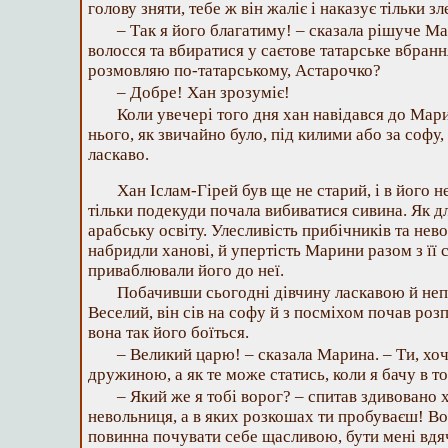
голову зняти, тебе ж він жаліє і наказує тільки з
– Так я його благатиму! – сказала рішуче М
волосся та вбиратися у саєтове татарське вбран
розмовляю по-татарському, Астарочко?
– Добре! Хан зрозуміє!
Коли увечері того дня хан навідався до Мари
нього, як звичайно було, під килими або за софу,
ласкаво.
Хан Іслам-Гірей був ще не старий, і в його н
тільки подекуди почала вибиватися сивина. Як дл
арабську освіту. Улесливість прибічників та нев
набридли ханові, й упертість Марини разом з її
приваблювали його до неї.
Побачивши сьогодні дівчину ласкавою й неп
Веселий, він сів на софу й з посміхом почав ро
вона так його боїться.
– Великий царю! – сказала Марина. – Ти, хоч
дружиною, а як те може статись, коли я бачу в т
– Який же я тобі ворог? – спитав здивовано х
невольниця, а в яких розкошах ти пробуваєш! Во
повинна почувати себе щасливою, бути мені вдя