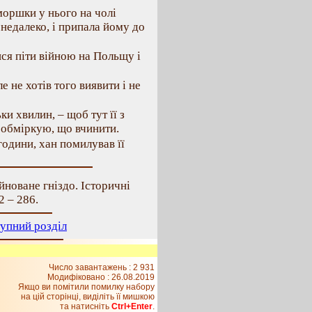
моршки у нього на чолі
недалеко, і припала йому до
шся піти війною на Польщу і
е не хотів того виявити і не
ки хвилин, – щоб тут її з
 обміркую, що вчинити.
одини, хан помилував її
новане гніздо. Історичні
2 – 286.
упний розділ
Число завантажень : 2 931
Модифіковано :
26.08.2019
Якщо ви помітили помилку набору
на цiй сторiнцi, видiлiть її мишкою
та натисніть
Ctrl+Enter
.