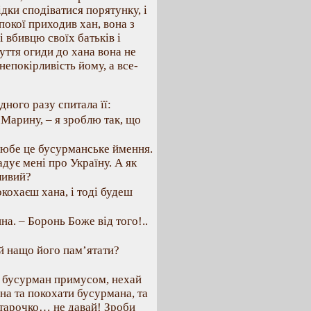
ідки сподіватися порятунку, і
ї покої приходив хан, вона з
і вбивцю своїх батьків і
уття огиди до хана вона не
епокірливість йому, а все-
ного разу спитала її:
 Марину, – я зроблю так, що
 любе це бусурманське ймення.
дує мені про Україну. А як
ливий?
окохаєш хана, і тоді будеш
а. – Боронь Боже від того!..
 й нащо його пам’ятати?
не бусурман примусом, нехай
на та покохати бусурмана, та
Астарочко… не давай! Зроби