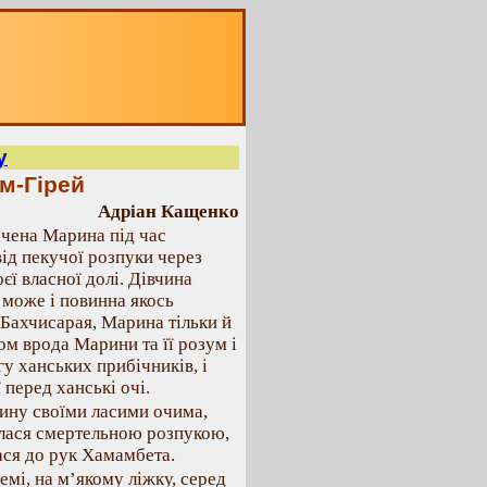
у
ам-Гірей
Адріан Кащенко
ечена Марина під час
від пекучої розпуки через
єї власної долі. Дівчина
е може і повинна якось
о Бахчисарая, Марина тільки й
сом врода Марини та її розум і
у ханських прибічників, і
перед ханські очі.
чину своїми ласими очима,
ялася смертельною розпукою,
лася до рук Хамамбета.
емі, на м’якому ліжку, серед