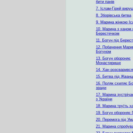
бити панів
7. Іслам-Гірей виру
8. Зборівська битва
9. Марина жінкою Іс
10. Марина з ханом 
Берестечком
11. Богун під Берес
12. Побачення Мари
Богуном
13. Богун обороняє
Монастирище
14. Хан розсваривс
15. Битва під Жван
16. Поляк схиляє Бо
зради
17. Марина зустріча
з України
18. Марина труїть х
19. Богун обороняє 
20. Перемога під У
21. Марина спробув