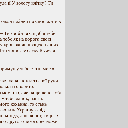
ла її У золоту клітку? Ти
 закону жінки повинні жити в
– Ти зроби так, щоб я тебе
а тебе як на ворога своєї
ашу кров, жили працею наших
 ти чинив те саме. Як же я
я примушу тебе стати моєю
іля хана, поклала свої руки
 почала говорити:
 моє тіло, але нащо воно тобі,
 у тебе жінок, навіть
ого кохання, то стань
волити Україну з-під
народу, а не ворог, і вір – я
, що другого такого не може