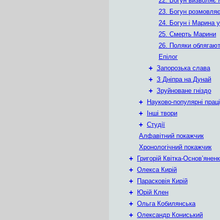
22. Богун визволяє
23. Богун розмовля
24. Богун і Марина у
25. Смерть Марини
26. Поляки облягают
Епілог
+
Запорозька слава
+
З Дніпра на Дунай
+
Зруйноване гніздо
+
Науково-популярні праці
+
Інші твори
+
Студії
Алфавітний покажчик
Хронологічний покажчик
+
Григорій Квітка-Основ’янен
+
Олекса Кирій
+
Парасковія Кирій
+
Юрій Клен
+
Ольга Кобилянська
+
Олександр Кониський