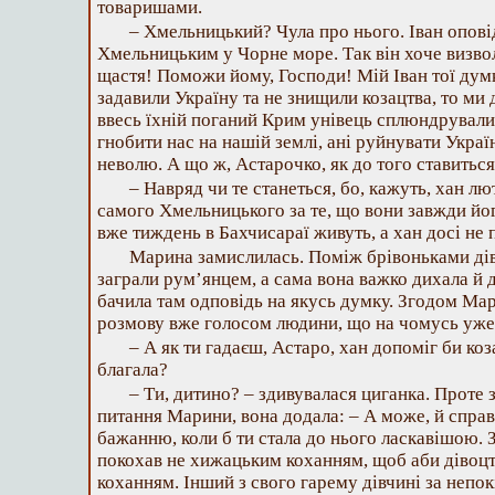
товаришами.
– Хмельницький? Чула про нього. Іван опові
Хмельницьким у Чорне море. Так він хоче визвол
щастя! Поможи йому, Господи! Мій Іван тої думк
задавили Україну та не знищили козацтва, то ми 
ввесь їхній поганий Крим унівець сплюндрували.
гнобити нас на нашій землі, ані руйнувати Укра
неволю. А що ж, Астарочко, як до того ставиться
– Навряд чи те станеться, бо, кажуть, хан лют
самого Хмельницького за те, що вони завжди йо
вже тиждень в Бахчисараї живуть, а хан досі не п
Марина замислилась. Поміж брівоньками ді
заграли рум’янцем, а сама вона важко дихала й 
бачила там одповідь на якусь думку. Згодом Мар
розмову вже голосом людини, що на чомусь уже 
– А як ти гадаєш, Астаро, хан допоміг би коз
благала?
– Ти, дитино? – здивувалася циганка. Проте
питання Марини, вона додала: – А може, й справ
бажанню, коли б ти стала до нього ласкавішою. З
покохав не хижацьким коханням, щоб аби дівоцт
коханням. Інший з свого гарему дівчині за непок