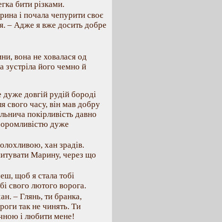
легка бити різками.
арина і почала чепурити своє
ня. – Адже я вже досить добре
ни, вона не ховалася од
 а зустріла його чемно й
е дуже довгій рудій бороді
я свого часу, він мав добру
ольнича покірливість давно
 соромливістю дуже
олохливою, хан зрадів.
зпитувати Марину, через що
еш, щоб я стала тобі
обі свого лютого ворога.
ан. – Глянь, ти бранка,
роги так не чинять. Ти
чною і любити мене!