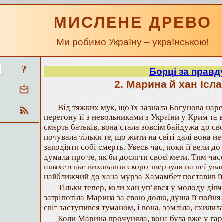
МИСЛЕНЕ ДРЕВО
Ми робимо Україну – українською!
?
Борці за правд
2. Марина й хан Ісл
Від тяжких мук, що їх зазнала Богунова нар
перегону її з невольниками з України у Крим та 
смерть батьків, вона стала зовсім байдужа до сво
почувала тільки те, що жити на світі далі вона н
заподіяти собі смерть. Увесь час, поки її вели д
думала про те, як би досягти своєї мети. Тим ча
шляхетське виховання скоро звернули на неї уваг
найближчий до хана мурза Хамамбет поставив її 
Тільки тепер, коли хан уп’явся у молоду дів
затріпотіла Марина за свою долю, душа її пойн
світ заступився туманом, і вона, зомліла, схили
Коли Марина прочуняла, вона була вже у гар