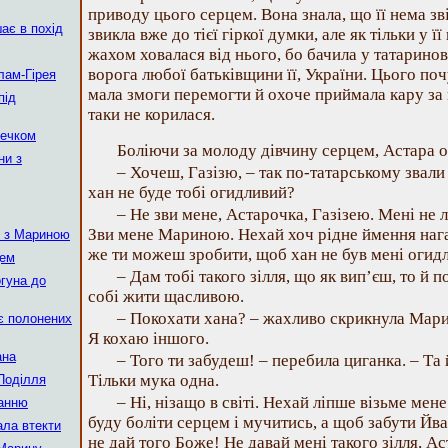
приводу цього серцем. Вона знала, що її нема зв
шає в похід
звикла вже до тієї гіркої думки, але як тільки у ї
жахом ховалася від нього, бо бачила у татаринов
ворога любої батьківщини її, України. Цього поч
лам-Гірея
мала змоги перемогти й охоче приймала кару за н
під
таки не корилася.
течком
Боліючи за молоду дівчину серцем, Астара од
ни з
– Хочеш, Газізю, – так по-татарському звали
хан не буде тобі огидливий?
– Не зви мене, Астарочка, Газізею. Мені не
Зви мене Мариною. Нехай хоч рідне ймення нага
я з Мариною
же ти можеш зробити, щоб хан не був мені огид
цем
– Дам тобі такого зілля, що як вип’єш, то й п
гуна до
собі жити щасливою.
– Покохати хана? – жахливо скрикнула Марин
є полонених
Я кохаю іншого.
ана
– Того ти забудеш! – перебила циганка. – Та
Тільки мука одна.
Поділля
– Ні, нізащо в світі. Нехай ліпше візьме ме
манню
буду боліти серцем і мучитись, а щоб забути Йва
ала втекти
не дай того Боже! Не давай мені такого зілля, 