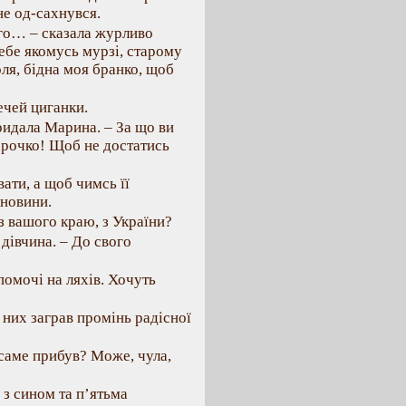
не од-сахнувся.
ого… – сказала журливо
тебе якомусь мурзі, старому
доля, бідна моя бранко, щоб
ечей циганки.
идала Марина. – За що ви
арочко! Щоб не достатись
ати, а щоб чимсь її
 новини.
з вашого краю, з України?
 дівчина. – До свого
помочі на ляхів. Хочуть
у них заграв промінь радісної
 саме прибув? Може, чула,
 з сином та п’ятьма