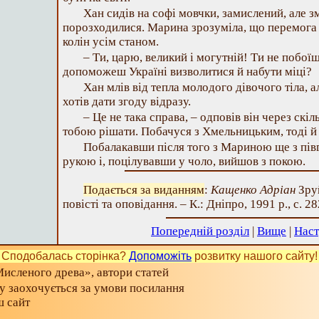
Хан сидів на софі мовчки, замислений, але з
порозходилися. Марина зрозуміла, що перемога 
колін усім станом.
– Ти, царю, великий і могутній! Ти не побої
допоможеш Україні визволитися й набути міці?
Хан млів від тепла молодого дівочого тіла, ал
хотів дати згоду відразу.
– Це не така справа, – одповів він через скіль
тобою рішати. Побачуся з Хмельницьким, тоді й
Побалакавши після того з Мариною ще з півг
рукою і, поцілувавши у чоло, вийшов з покою.
Подається за виданням
:
Кащенко Адріан
Зруй
повісті та оповідання. – К.: Дніпро, 1991 р., с. 28
Попередній розділ
|
Вище
|
Наст
Сподобалась сторінка?
Допоможіть
розвитку нашого сайту!
исленого древа», автори статей
ту заохочується за умови посилання
ш сайт