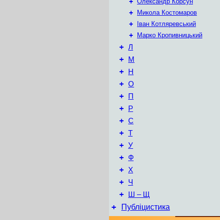
+
Олександр Корсун
+
Микола Костомаров
+
Іван Котляревський
+
Марко Кропивницький
+
Л
+
М
+
Н
+
О
+
П
+
Р
+
С
+
Т
+
У
+
Ф
+
Х
+
Ч
+
Ш – Щ
+
Публіцистика