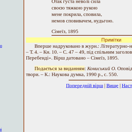
Отак густа неволі сила
своєю тяжкою рукою
мене покрила, сповила,
немов сповивачем, нудьгою.
Сімеїз, 1895
Примітки
Вперше надруковано в журн.: Літературно-на
ко
– Т. 4. – Кн. 10. – С. 47 – 49, під спільним заго
Перебенді». Вірш датовано – Сімеїз, 1895.
Подається за виданням
:
Кониський О.
Оповід
твори. – К.: Наукова думка, 1990 р., с. 550.
Попередній вірш
|
Вище
|
Наст
і