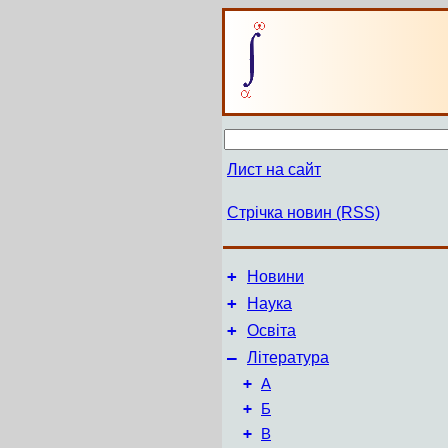
Лист на сайт
Стрічка новин (RSS)
+
Новини
+
Наука
+
Освіта
–
Література
+
А
+
Б
+
В