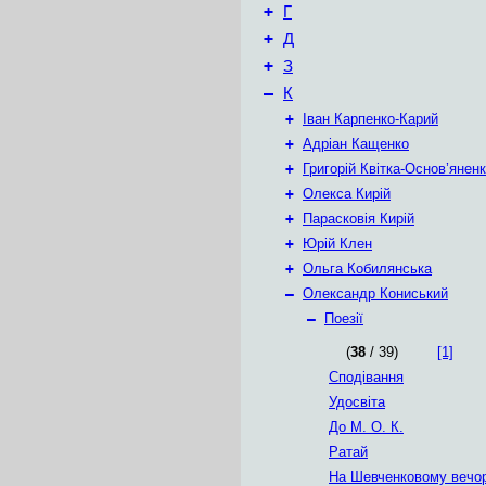
+
Г
+
Д
+
З
–
К
+
Іван Карпенко-Карий
+
Адріан Кащенко
+
Григорій Квітка-Основ’янен
+
Олекса Кирій
+
Парасковія Кирій
+
Юрій Клен
+
Ольга Кобилянська
–
Олександр Кониський
–
Поезії
(
38
/ 39)
[1]
Сподівання
Удосвіта
До М. О. К.
Ратай
На Шевченковому вечор