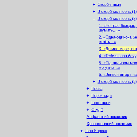
+
Скорбні пісні
+
З скорбних пісень (1)
–
З скорбних пісень (2)
1. «Не грає безкрає,
шумить,...»
2. «Одна-одинока бе
стоїть...»
3. «Дрімає море, віт
4. «Тебе я знов бачу
5. «Під впливом мор
могутніх...»
6. «Знявся вітер і на
+
З скорбних пісень (3)
+
Проза
+
Переклади
+
Інші твори
+
Студії
Алфавітний покажчик
Хронологічний покажчик
+
Іван Корсак