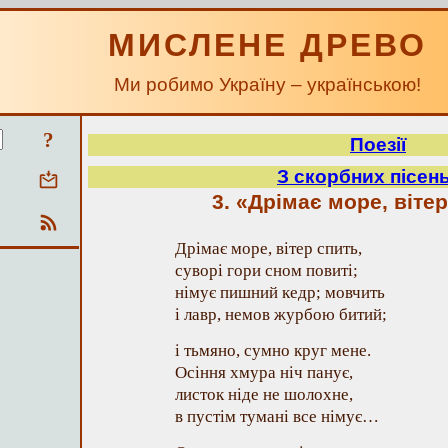
МИСЛЕНЕ ДРЕВО
Ми робимо Україну – українською!
?
Поезії
З скорбних пісень
3. «Дрімає море, вітер
Дрімає море, вітер спить,
суворі гори сном повиті;
німує пишний кедр; мовчить
і лавр, немов журбою битий;
і тьмяно, сумно круг мене.
Осіння хмура ніч панує,
листок ніде не шолохне,
в пустім тумані все німує…