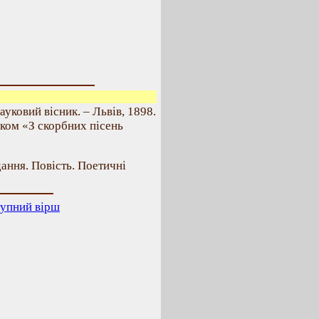
уковий вісник. – Львів, 1898.
ловком «З скорбних пісень
ання. Повість. Поетичні
упний вірш