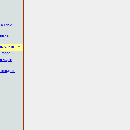
 а тихо
різка
ер спить...»
, море!»
я чарів
 сході..»