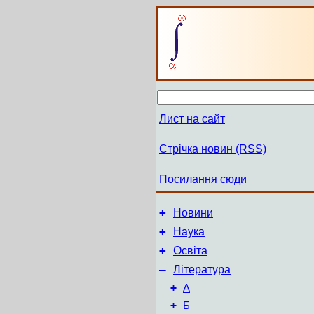
Лист на сайт
Стрічка новин (RSS)
Посилання сюди
+
Новини
+
Наука
+
Освіта
–
Література
+
А
+
Б