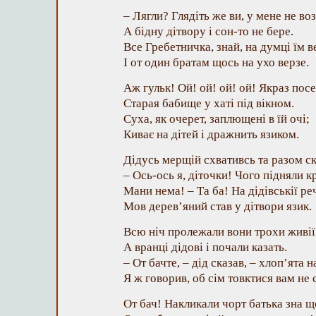
– Лягли? Глядіть же ви, у мене не воз
А бідну дітвору і сон-то не бере.
Все Гребетничка, знай, на думці їм в
І от один братам щось на ухо верзе.
Аж гульк! Ой! ой! ой! ой! Якраз пос
Старая бабище у хаті під вікном.
Суха, як очерет, заплющені в їй очі;
Киває на дітей і дражнить язиком.
Дідусь мерщій схвативсь та разом скі
– Ось-ось я, діточки! Чого підняли к
Мани нема! – Та ба! На дідівськії ре
Мов дерев’яний став у дітвори язик.
Всю ніч пролежали вони трохи живії
А вранці дідові і почали казать.
– От бачте, – дід сказав, – хлоп’ята на
Я ж говорив, об сім товктися вам не 
От бач! Накликали чорт батька зна щ