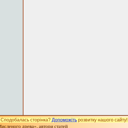
Сподобалась сторінка?
Допоможіть
розвитку нашого сайту!
исленого древа», автори статей