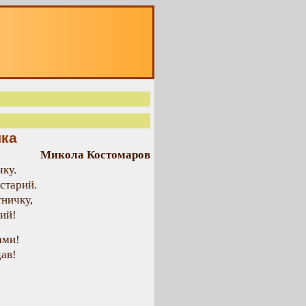
чка
Микола Костомаров
чку.
 старий.
тничку,
дий!
ами!
дав!