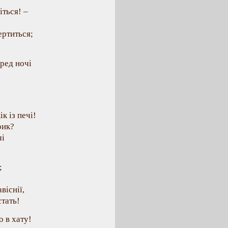
іться! –
ертиться;
еред ночі
к із печі!
рик?
чі
;
віснії,
стать!
о в хату!