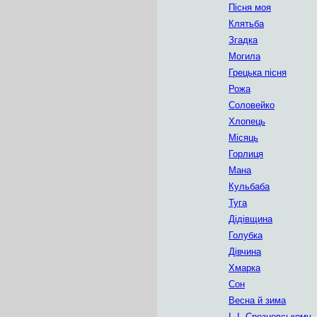
Пісня моя
Клятьба
Згадка
Могила
Грецька пісня
Рожа
Соловейко
Хлопець
Місяць
Горлиця
Мана
Кульбаба
Туга
Дідівщина
Голубка
Дівчина
Хмарка
Сон
Весна й зима
І. І. Срезневському