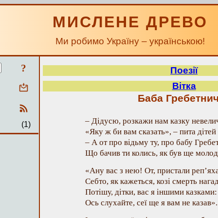
МИСЛЕНЕ ДРЕВО
Ми робимо Україну – українською!
?
Поезії
Вітка
Баба Гребетни
– Дідусю, розкажи нам казку невели
(1)
«Яку ж би вам сказать», – пита дітей
– А от про відьму ту, про бабу Гребе
Що бачив ти колись, як був ще моло
«Ану вас з нею! От, пристали реп’ях
Себто, як кажеться, козі смерть нага
Потішу, дітки, вас я іншими казками:
Ось слухайте, сеї ще я вам не казав».