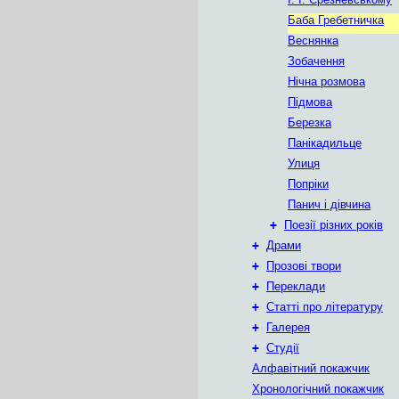
Баба Гребетничка
Веснянка
Зобачення
Нічна розмова
Підмова
Березка
Панікадильце
Улиця
Попріки
Панич і дівчина
+
Поезії різних років
+
Драми
+
Прозові твори
+
Переклади
+
Статті про літературу
+
Галерея
+
Студії
Алфавітний покажчик
Хронологічний покажчик