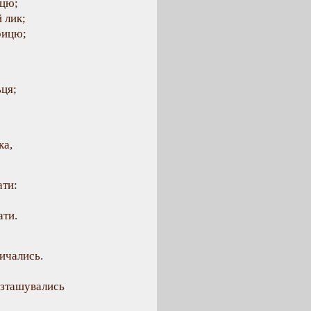
ицю;
 лик;
рицю;
ьця;
ка,
ати:
ати.
ричались.
розташувались