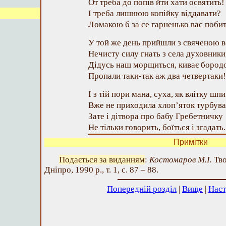
От треба до попів йти хати освятить!
І треба лишнюю копійку віддавати?
Ломакою б за се гарненько вас побит
У той же день прийшли з свяченою 
Нечисту силу гнать з села духовники
Дідусь наш морщиться, киває бород
Пропали таки-так аж два четвертаки!
І з тій пори мана, суха, як влітку шпи
Вже не приходила хлоп’яток турбува
Зате і дітвора про бабу Гребетничку
Не тільки говорить, боїться і згадать.
Примітки
Подається за виданням
:
Костомаров М.І.
Тво
Дніпро, 1990 р., т. 1, с. 87 – 88.
Попередній розділ
|
Вище
|
Наст