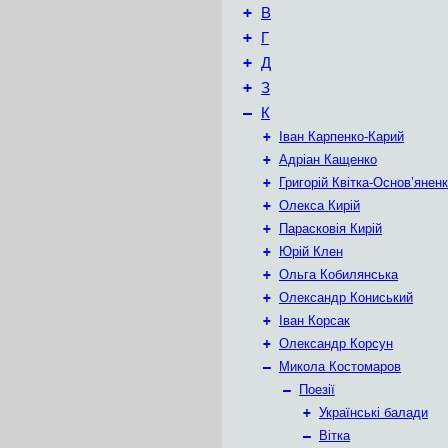
+
В
+
Г
+
Д
+
З
–
К
+
Іван Карпенко-Карий
+
Адріан Кащенко
+
Григорій Квітка-Основ’янен
+
Олекса Кирій
+
Парасковія Кирій
+
Юрій Клен
+
Ольга Кобилянська
+
Олександр Кониський
+
Іван Корсак
+
Олександр Корсун
–
Микола Костомаров
–
Поезії
+
Українські балади
–
Вітка