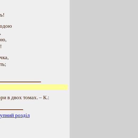
ь!
водою
,
ою,
!
чка,
ть;
ри в двох томах. – К.:
упний розділ