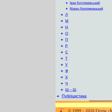
+
Іван Котляревський
+
Марко Кропивницький
+
Л
+
М
+
Н
+
О
+
П
+
Р
+
С
+
Т
+
У
+
Ф
+
Х
+
Ч
+
Ш – Щ
+
Публіцистика
© 1999 – 2026 Група «М