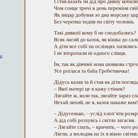
І став казать їм дід про дивну кобил
Чом сонце тричі в день переміня свій
Як лицар добував зо дна морську ца
Без черепка ходив по світу чоловік.
Такі дивизії кому б не сподобались?
Всяк ласий до казок, як кішка до сал
А діти все собі на ослінцях хилялись
І не второпали ні одного слівця.
ко
Їм, так як дівчині нова шовкова стріч
Усе роїлася та баба Гребетничка!
Дідусь казав та й став на діти погляд
– Якої матері це я кажу стінам?
Лягайте ж, коли так, лягайте зараз сп
Нехай лихий, не я, казок накаже вам!
– Дідусенько, – услід хлоп’яти розк
А дід собі роззувсь і світло загасив.
– Лягайте спать, – кричить, – чого 
Лягли, а молодик на їх в вікно світив.