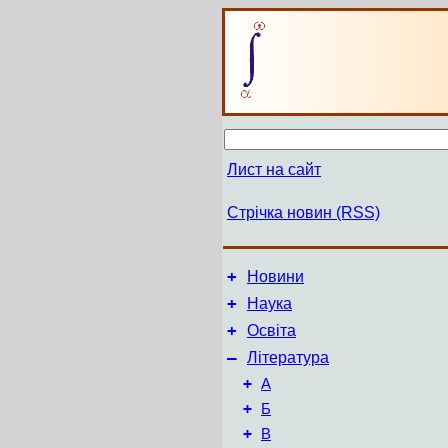
Лист на сайт
Стрічка новин (RSS)
+
Новини
+
Наука
+
Освіта
–
Література
+
А
+
Б
+
В