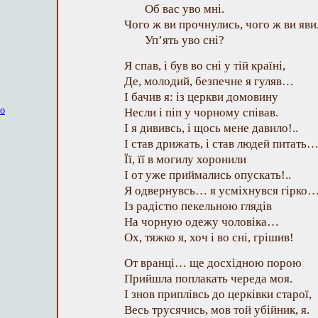
Об вас уво мні.
Чого ж ви прочнулись, чого ж ви яви
Уп’ять уво сні?
Я спав, і був во сні у тій країні,
Де, молодий, безпечне я гуляв…
І бачив я: із церкви домовину
ко
Несли і піп у чорному співав.
І я дививсь, і щось мене давило!..
І став дрижать, і став людей питать
Її, її в могилу хоронили
І от уже приймались опускать!..
Я одвернувсь… я усміхнувся гірко
Із радістю пекельною глядів
На чорную одежу чоловіка…
Ох, тяжко я, хоч і во сні, грішив!
От вранці… ще досхідною порою
Прийшла поплакать череда моя.
І знов приплівсь до церківки старої,
Весь трусячись, мов той убійник, я.