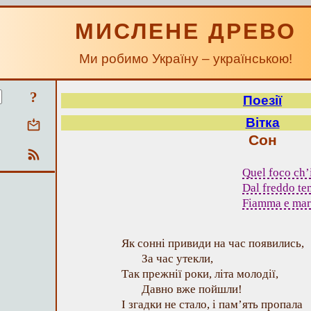
МИСЛЕНЕ ДРЕВО
Ми робимо Україну – українською!
?
Поезії
Вітка
Сон
Quel foco ch’
Dal freddo tem
Fiamma e mart
Як сонні привиди на час появились,
За час утекли,
Так прежнії роки, літа молодії,
Давно вже пойшли!
І згадки не стало, і пам’ять пропала