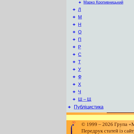
+
Марко Кропивницький
+
Л
+
М
+
Н
+
О
+
П
+
Р
+
С
+
Т
+
У
+
Ф
+
Х
+
Ч
+
Ш – Щ
+
Публіцистика
© 1999 – 2026 Група «М
Передрук статей із сай