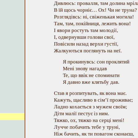
Дивлюсь: провалля, там долина мріл
В їй щось чорніє… Ох! Чи не труна?
Розглядівсь: ні, свіженькая могила!
Там, там, покійниця, лежить вона!
І явори ростуть там молодії,
І, одвернувши голови свої,
Повісили назад верхи густії,
Жалкуються поглянуть на неї.
Я прокинувсь: сон проклятий
Мені знову нагадав
Те, що ввік не споминати
Я давно вже клятьбу дав.
Став я розпитувать, як вона має.
Кажуть, щасливо в сім’ї проживає;
Ладно кохається з мужем своїм;
Діти малії пестує із ним.
Тяжко, ох, тяжко на серці мені!
Лучче побачить тебе у труні,
Ніж бачить, як ти повагом сконаєш,