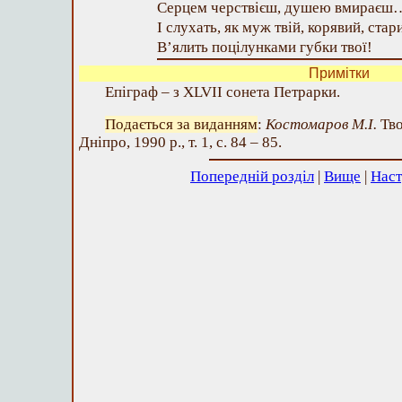
Серцем черствієш, душею вмираєш
І слухать, як муж твій, корявий, стар
В’ялить поцілунками губки твої!
Примітки
Епіграф – з XLVII сонета Петрарки.
Подається за виданням
:
Костомаров М.І.
Тво
Дніпро, 1990 р., т. 1, с. 84 – 85.
Попередній розділ
|
Вище
|
Наст