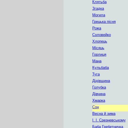
Клятьба
Згадка
Могила
Грецька пісня
Рожа
Соловейко
Хлопець
Місяць
Горлиця
Мана
Кульбаба
Туга
Дідівщина
Голубка
Дівчина
Хмарка
Сон
Весна й зима
І. І. Срезневському
Баба Гребетничка