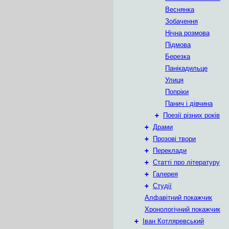
Веснянка
Зобачення
Нічна розмова
Підмова
Березка
Панікадильце
Улиця
Попріки
Панич і дівчина
+
Поезії різних років
+
Драми
+
Прозові твори
+
Переклади
+
Статті про літературу
+
Галерея
+
Студії
Алфавітний покажчик
Хронологічний покажчик
+
Іван Котляревський