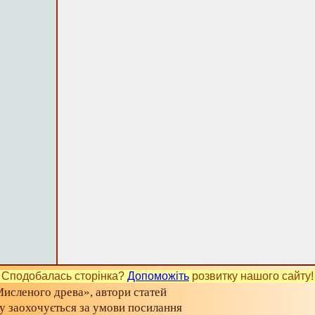
Сподобалась сторінка?
Допоможіть
розвитку нашого сайту!
исленого древа», автори статей
ту заохочується за умови посилання