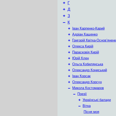
+
Г
+
Д
+
З
–
К
+
Іван Карпенко-Карий
+
Адріан Кащенко
+
Григорій Квітка-Основ’янен
+
Олекса Кирій
+
Парасковія Кирій
+
Юрій Клен
+
Ольга Кобилянська
+
Олександр Кониський
+
Іван Корсак
+
Олександр Корсун
–
Микола Костомаров
–
Поезії
+
Українські балади
–
Вітка
Пісня моя