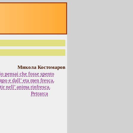
Микола Костомаров
іо pensai che fosse spento
po e dall’ eta men fresca,
ir nell’ anima rinfresca.
Petrarca