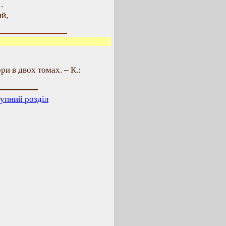
…
ий,
ри в двох томах. – К.:
упний розділ