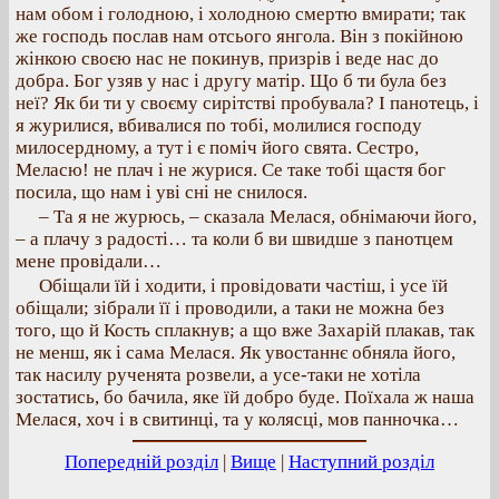
нам обом і голодною, і холодною смертю вмирати; так
же господь послав нам отсього янгола. Він з покійною
жінкою своєю нас не покинув, призрів і веде нас до
добра. Бог узяв у нас і другу матір. Що б ти була без
неї? Як би ти у своєму сирітстві пробувала? І панотець, і
я журилися, вбивалися по тобі, молилися господу
милосердному, а тут і є поміч його свята. Сестро,
Меласю! не плач і не журися. Се таке тобі щастя бог
посила, що нам і уві сні не снилося.
– Та я не журюсь, – сказала Мелася, обнімаючи його,
– а плачу з радості… та коли б ви швидше з панотцем
мене провідали…
Обіщали їй і ходити, і провідовати частіш, і усе їй
обіщали; зібрали її і проводили, а таки не можна без
того, що й Кость сплакнув; а що вже Захарій плакав, так
не менш, як і сама Мелася. Як увостаннє обняла його,
так насилу рученята розвели, а усе-таки не хотіла
зостатись, бо бачила, яке їй добро буде. Поїхала ж наша
Мелася, хоч і в свитинці, та у колясці, мов панночка…
Попередній розділ
|
Вище
|
Наступний розділ