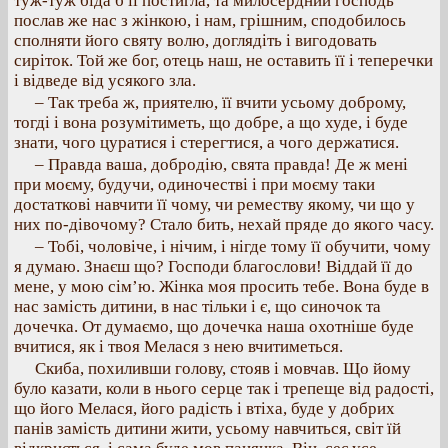
туж-туж біда б її постигла, та милосердний господь
послав же нас з жінкою, і нам, грішним, сподобилось
сполняти його святу волю, доглядіть і вигодовать
сиріток. Той же бог, отець наш, не оставить її і теперечки
і відведе від усякого зла.
– Так треба ж, приятелю, її вчити усьому доброму,
тогді і вона розумітиметь, що добре, а що худе, і буде
знати, чого цуратися і стерегтися, а чого держатися.
– Правда ваша, добродію, свята правда! Де ж мені
при моєму, будучи, одиночестві і при моєму таки
достаткові навчити її чому, чи реместву якому, чи що у
них по-дівочому? Стало бить, нехай пряде до якого часу.
– Тобі, чоловіче, і нічим, і нігде тому її обучити, чому
я думаю. Знаєш що? Господи благослови! Віддай її до
мене, у мою сім’ю. Жінка моя просить тебе. Вона буде в
нас замість дитини, в нас тільки і є, що синочок та
дочечка. От думаємо, що дочечка наша охотніше буде
вчитися, як і твоя Мелася з нею вчитиметься.
Скиба, похиливши голову, стояв і мовчав. Що йому
було казати, коли в нього серце так і трепеще від радості,
що його Мелася, його радість і втіха, буде у добрих
панів замість дитини жити, усьому навчиться, світ їй