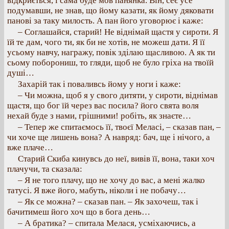
відкриється, і сама буде мов панянка. Він, сеє усе
подумавши, не знав, що йому казати, як йому дяковати
панові за таку милость. А пан його уговорює і каже:
– Соглашайся, старий! Не віднімай щастя у сироти. Я
їй те дам, чого ти, як би не хотів, не можеш дати. Я її
усьому навчу, награжу, повік зділаю щасливою. А як ти
сьому поборониш, то гляди, щоб не було гріха на твоїй
душі…
Захарій так і поваливсь йому у ноги і каже:
– Чи можна, щоб я у свого дитяти, у сироти, віднімав
щастя, що бог їй через вас посила? його свята воля
нехай буде з нами, грішними! робіть, як знаєте…
– Тепер же спитаємось її, твоєї Меласі, – сказав пан, –
чи хоче ще лишень вона? А навряд: бач, ще і нічого, а
вже плаче…
Старий Скиба кинувсь до неї, вивів її, вона, таки хоч
плачучи, та сказала:
– Я не того плачу, що не хочу до вас, а мені жалко
татусі. Я вже його, мабуть, ніколи і не побачу…
– Як се можна? – сказав пан. – Як захочеш, так і
бачитимеш його хоч що в бога день…
– А братика? – спитала Мелася, усміхаючись, а