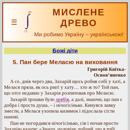
МИСЛЕНЕ
ДРЕВО
☰
Ми робимо Україну – українською!
Божі діти
5. Пан бере Меласю на виховання
Григорій Квітка-
Основ’яненко
А се, днів через два, Захарій щось робив собі у хаті, а
Мелася пряла, як ось рип! у хату… хто ж то? Той пан,
що отсе недавно у Захарія розпитовав про Меласю.
Захарій трошки було
зрябів
, а далі, знаючи, що пан є
добра і проста душа, – і нічогісінько. Кинувся лавку
змести, а Мелася ухопила килимок і підослала сісти
панові.
Пан не погордився нічогісінько, сів і почав просто
Захарію казати: «Знаєш, чоловіче добрий, що я тобі