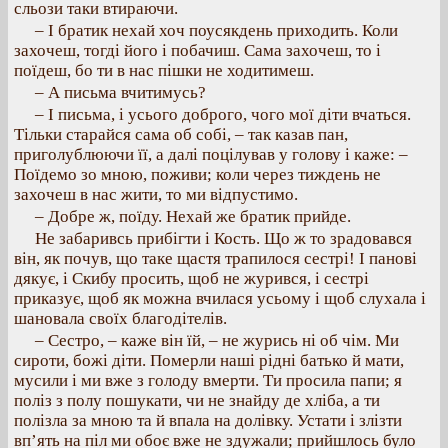
сльози таки втираючи.
– І братик нехай хоч поусякдень приходить. Коли
захочеш, тогді його і побачиш. Сама захочеш, то і
поїдеш, бо ти в нас пішки не ходитимеш.
– А письма вчитимусь?
– І письма, і усього доброго, чого мої діти вчаться.
Тільки старайся сама об собі, – так казав пан,
приголублюючи її, а далі поцілував у голову і каже: –
Поїдемо зо мною, поживи; коли через тиждень не
захочеш в нас жити, то ми відпустимо.
– Добре ж, поїду. Нехай же братик прийде.
Не забаривсь прибігти і Кость. Що ж то зрадовався
він, як почув, що таке щастя трапилося сестрі! І панові
дякує, і Скибу просить, щоб не журився, і сестрі
приказує, щоб як можна вчилася усьому і щоб слухала і
шановала своїх благодітелів.
– Сестро, – каже він їй, – не журись ні об чім. Ми
сироти, божі діти. Померли наші рідні батько й мати,
мусили і ми вже з голоду вмерти. Ти просила папи; я
поліз з полу пошукати, чи не знайду де хліба, а ти
полізла за мною та й впала на долівку. Устати і злізти
вп’ять на піл ми обоє вже не здужали; прийшлось було