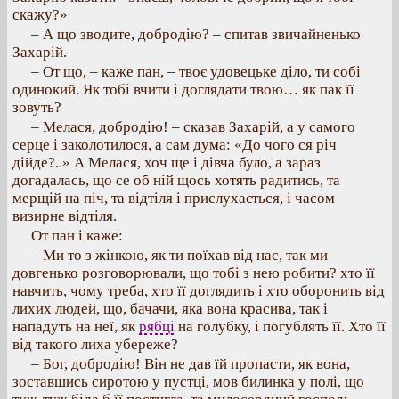
скажу?»
– А що зводите, добродію? – спитав звичайненько
Захарій.
– От що, – каже пан, – твоє удовецьке діло, ти собі
одинокий. Як тобі вчити і доглядати твою… як пак її
зовуть?
– Мелася, добродію! – сказав Захарій, а у самого
серце і заколотилося, а сам дума: «До чого ся річ
дійде?..» А Мелася, хоч ще і дівча було, а зараз
догадалась, що се об ній щось хотять радитись, та
мерщій на піч, та відтіля і прислухається, і часом
визирне відтіля.
От пан і каже:
– Ми то з жінкою, як ти поїхав від нас, так ми
довгенько розговорювали, що тобі з нею робити? хто її
навчить, чому треба, хто її доглядить і хто оборонить від
лихих людей, що, бачачи, яка вона красива, так і
нападуть на неї, як
рябці
на голубку, і погублять її. Хто її
від такого лиха убереже?
– Бог, добродію! Він не дав їй пропасти, як вона,
зоставшись сиротою у пустці, мов билинка у полі, що