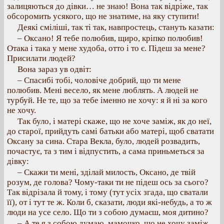
залицяються до дівки… не знаю! Вона так відріже, так
обсоромить усякого, що не знатиме, на яку ступити!
Деякі сміліші, так ті так, навпростець, стануть казати:
– Оксано! Я тебе полюбив, щиро, кріпко полюбив!
Отака і така у мене худоба, отто і то є. Підеш за мене?
Присилати людей?
Вона зараз ув одвіт:
– Спасибі тобі, чоловіче добрий, що ти мене
полюбив. Мені весело, як мене люблять. А людей не
турбуй. Не те, що за тебе іменно не хочу: я й ні за кого
не хочу.
Так було, і матері скаже, що не хоче заміж, як до неї,
до старої, прийдуть самі батьки або матері, щоб сватати
Оксану за сина. Стара Векла, було, людей розвадить,
почастує, та з тим і відпустить, а сама приньметься за
дівку:
– Скажи ти мені, зділай милость, Оксано, де твій
розум, де голова? Чому-таки ти не підеш ось за сього?
Так відрізала й тому, і тому (тут усіх згада, що сватали
її), от і тут те ж. Коли б, сказати, люди які-небудь, а то ж
люди на усе село. Що ти з собою думаєш, моя дитино?
– А те я з собою думаю, мамочко, що не хочу заміж