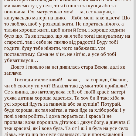
ми живемо тут, у селі, то я б пішла за купця або за
поповича. Ох, матусенько моя! – та, сеє кажучи, і
кинулась до матері на шию. – Якби мені таке щастя! Що
то люблю, щоб у розкоші жити. Не поратись нічого, а
тільки хороше жити, щоб нити й їсти, і хороше ходити
було що. Та як згадаю, що як я тебе тогді шануватиму на
старості, так і себе не тямлю від радості! Буду тобі
годити, буду тебе ніжити, чого забажаєш, усе
поставлятиму. Сама не з’їм, не зіп’ю, а усе об тобі
убиватимуся…
Довго і пильно на неї дивилась стара Векла, далі як
заплаче.
– Господи милостивий! – каже, – та справді, Оксано,
чи об своєму ти умі? Відкіля такі думки тобі прийшли?..
Се я винна, що натолкувала тобі об твоїй красі; матері
усяка дитина хороша здається. Та хоч би й так; хіба ж
усі хороші йдуть за паничів або за купців? Потурай,
буде хороша, як тая квітка, а таки йде за хлібороба; і у
полі з ним робить, і дома порається, і краса її не
пропала: вона породила діточок і дякує богу, а дівчата її
теж красиві, як і вона була. Та от і я: і я була на усе село
дівка. Не то що по селу славилася, та й проїжджающі