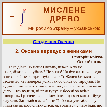
МИСЛЕНЕ
ДРЕВО
☰
Ми робимо Україну – українською!
Сердешна Оксана
2. Оксана вередує з женихами
Григорій Квітка-
Основ’яненко
Така дівка, як наша Оксана, невже ж то не
вподобалась парубкам? Не знаю! Чи був же то хоч один
з них, щоб не гострив зубів на неї? Жоден би заслав
людей до неї поперед усіх; так боялись бо гарбузів. Не
один запитовався заньмати її, так, знаєте, на женихівське
діло… так куди ж, ні приступу! У беседі зо всіма і
говорить, і регочеться, і підсміює, і що хоч кажи – буде
слухати. Запитайся ж зайняти її або пхнути, або ногу
підставити, щоб спіткнулась, як водиться у парубків, що