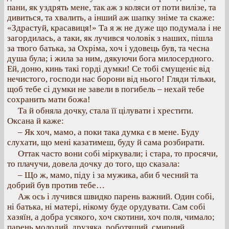
пани, як уздрять мене, так аж з коляси от поти вилізе, та
дивиться, та хвалить, а інший аж шапку зніме та скаже:
«Здрастуй, красавиця!» Та я ж не дуже що подумала і не
загордилась, а таки, як лучився чоловік з наших, пішла
за твого батька, за Охріма, хоч і удовець був, та чесна
душа була; і жила за ним, дякуючи бога милосердного.
Ей, доню, кинь такі горді думки! Се тобі смущеніє від
нечистого, господи нас борони від нього! Гляди тільки,
щоб тебе сі думки не завели в погибель – нехай тебе
сохранить мати божа!
Та й обняла дочку, стала її цілувати і хрестити.
Оксана й каже:
– Як хоч, мамо, а поки така думка є в мене. Буду
слухати, що мені казатимеш, буду й сама розбирати.
Оттак часто вони собі міркували; і стара, то просячи,
то плачучи, довела дочку до того, що сказала:
– Що ж, мамо, піду і за мужика, аби б чесний та
добрий був против тебе…
Аж ось і лучився швидко парень важний. Один собі,
ні батька, ні матері, нікому буде орудувати. Сам собі
хазяїн, а добра усякого, хоч скотини, хоч поля, чимало;
парень молодий, друзяка, роботящий, смирний,