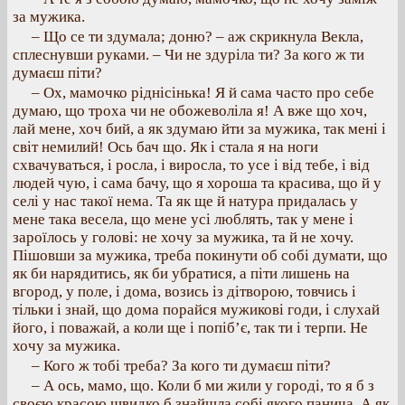
за мужика.
– Що се ти здумала; доню? – аж скрикнула Векла,
сплеснувши руками. – Чи не здуріла ти? За кого ж ти
думаєш піти?
– Ох, мамочко ріднісінька! Я й сама часто про себе
думаю, що троха чи не обожеволіла я! А вже що хоч,
лай мене, хоч бий, а як здумаю йти за мужика, так мені і
світ немилий! Ось бач що. Як і стала я на ноги
схвачуваться, і росла, і виросла, то усе і від тебе, і від
людей чую, і сама бачу, що я хороша та красива, що й у
селі у нас такої нема. Та як ще й натура придалась у
мене така весела, що мене усі люблять, так у мене і
зароїлось у голові: не хочу за мужика, та й не хочу.
Пішовши за мужика, треба покинути об собі думати, що
як би нарядитись, як би убратися, а піти лишень на
вгород, у поле, і дома, возись із дітворою, товчись і
тільки і знай, що дома порайся мужикові годи, і слухай
його, і поважай, а коли ще і попіб’є, так ти і терпи. Не
хочу за мужика.
– Кого ж тобі треба? За кого ти думаєш піти?
– А ось, мамо, що. Коли б ми жили у городі, то я б з
своєю красою швидко б знайшла собі якого панича. А як