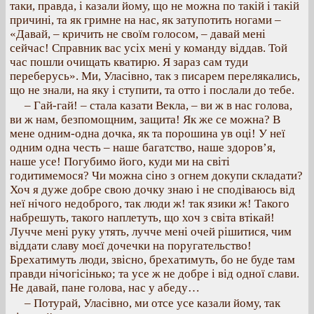
таки, правда, і казали йому, що не можна по такій і такій
причині, та як гримне на нас, як затупотить ногами –
«Давай, – кричить не своїм голосом, – давай мені
сейчас! Справник вас усіх мені у команду віддав. Той
час пошли очищать кватирю. Я зараз сам туди
переберусь». Ми, Уласівно, так з писарем перелякались,
що не знали, на яку і ступити, та отто і послали до тебе.
– Гай-гай! – стала казати Векла, – ви ж в нас голова,
ви ж нам, безпомощним, защита! Як же се можна? В
мене одним-одна дочка, як та порошина ув оці! У неї
одним одна честь – наше багатство, наше здоров’я,
наше усе! Погубимо його, куди ми на світі
годитимемося? Чи можна сіно з огнем докупи складати?
Хоч я дуже добре свою дочку знаю і не сподіваюсь від
неї нічого недоброго, так люди ж! так язики ж! Такого
набрешуть, такого наплетуть, що хоч з світа втікай!
Лучче мені руку утять, лучче мені очей рішитися, чим
віддати славу моєї дочечки на поругательство!
Брехатимуть люди, звісно, брехатимуть, бо не буде там
правди нічогісінько; та усе ж не добре і від одної слави.
Не давай, пане голова, нас у абеду…
– Потурай, Уласівно, ми отсе усе казали йому, так