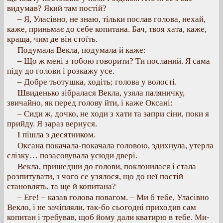
видумав? Який там постій?
– Я, Уласівно, не знаю, тільки послав голова, нехай,
каже, приньмає до себе копитана. Бач, твоя хата, каже,
краща, чим де він стоїть.
Подумала Векла, подумала й каже:
– Що ж мені з тобою говорити? Ти посланий. Я сама
піду до голови і розкажу усе.
– Добре тьотушка, ходіть; голова у волості.
Швиденько зібралася Векла, узяла паляничку,
звичайно, як перед голову йти, і каже Оксані:
– Сиди ж, дочко, не ходи з хати та запри сіни, поки я
прийду. Я зараз вернуся.
І пішла з десятником.
Оксана покачала-покачала головою, здихнула, утерла
слізку… позасовувала усюди двері.
Векла, пришедши до голови, поклонилася і стала
розпитувати, з чого се узялося, що до неї постій
становлять, та ще й копитана?
– Еге! – казав голова повагом. – Ми б тебе, Уласівно
Векло, і не зачіпляли, так-бо сьогодні приходив сам
копитан і требував, щоб йому дали кватирю в тебе. Ми-