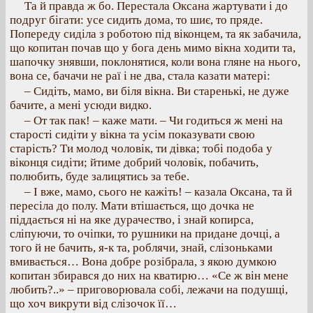
Та й правда ж бо. Перестала Оксана жартувати і до
подруг бігати: усе сидить дома, то шиє, то пряде.
Попереду сиділа з роботою під віконцем, та як забачила,
що копитан почав що у бога день мимо вікна ходити та,
шапочку знявши, поклонятися, коли вона гляне на нього,
вона се, бачачи не раї і не два, стала казати матері:
– Сидіть, мамо, ви біля вікна. Ви старенькі, не дуже
бачите, а мені усюди видко.
– От так пак! – каже мати. – Чи годиться ж мені на
старості сидіти у вікна та усім показувати свою
старість? Ти молод чоловік, ти дівка; тобі подоба у
віконця сидіти; йтиме добрий чоловік, побачить,
полюбить, буде залицятись за тебе.
– І вже, мамо, сього не кажіть! – казала Оксана, та й
пересіла до полу. Мати втішається, що дочка не
піддається ні на яке дурачество, і знай копирса,
сліпуючи, то очіпки, то рушники на придане дочці, а
того й не бачить, я-к та, роблячи, знай, слізоньками
вмивається… Вона добре розібрала, з якою думкою
копитан збирався до них на кватирю… «Се ж він мене
любить?..» – приговорювала собі, лежачи на подушці,
що хоч викрути від слізочок її…