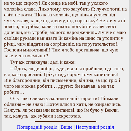
не то що сироту! Як сонце на небі, так у усякого
чоловіка слава. Лихо тому, хто загубить її; лучче тогді на
світі не жити. Що ж за чоловік, що підкопується під
чужу славу, та ще під дівочу, під сирітську? Не хочу я ні
золота, ні срібла, коли за нього погубити славу своєї
дочечки, мєї утроби, мойого народження!.. Лучче я маю
своїми руками нав’язати їй камінь на шию та утопити у
річці, чим віддати на согрішеніє, на поругательство!..
Господи милостивий! Чим я тебе прогнівила, що чую
таке мені посміяніє?
Тут аж сплакнула; далі й каже:
– Йдіть, люди добрі, туди, відкіля прийшли, і до того,
від кого прислані. Гріх, стид, сором тому копитанові!
Він благородний, він письменний, він зна, за що гріх і
чого не можна робити… других би навчав, а не так
робити…
От у такі сливки ускочили наші старости! Піймали
облизня – не знаю! Поточилися з хати, не озираючись.
Кажуть, як розказали копитанові, що їм було у Векли,
так, кажуть, аж зубами заскреготав.
Попередній розділ
|
Вище
|
Наступний розділ