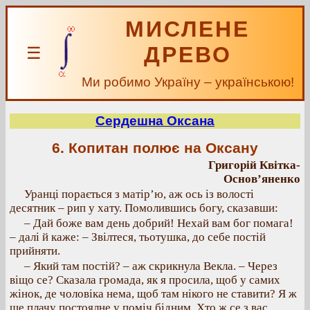
МИСЛЕНЕ
ДРЕВО
☰
Ми робимо Україну – українською!
Сердешна Оксана
6. Копитан полює на Оксану
Григорій Квітка-
Основ’яненко
Уранці порається з матір’ю, аж ось із волості
десятник – рип у хату. Помолившись богу, сказавши:
– Дай боже вам день добрий! Нехай вам бог помага!
– далі й каже: – Звілтеся, тьотушка, до себе постій
прийняти.
– Який там постій? – аж скрикнула Векла. – Через
віщо се? Сказала громада, як я просила, щоб у самих
жінок, де чоловіка нема, щоб там нікого не ставити? Я ж
ще плачу постоялне у поміч бідним. Хто ж се з вас