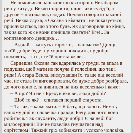
Не поживився наш копитан кватирою. Незабаром –
рип у хату до Векли старости; один таки сусід її, а
другий – підтакачка, салдат. Почали говорити законні
речі. Векла слуха, а Оксана з кімнати і не показується,
прислухається, що з того буде. Як договорили до кінця,
так за кого ж се вони прийшли сватати? Еге!.. За
копитанового денщика…
– Віддай, – кажуть старости, – паніматко! Дочці
твоїй-добре буде: і у хороші походить, і у добрі
поживеть, – і се, і те їй приставляли…
Сердешна Оксана так вдарилась у груди, та впала в
подушки, щоб мати не почула її голосіння, що так і
рида! А стара Векла, вислухавши їх, та ще під веселий
час, не стала їм виговорювати, бо дуже добре розібрала,
до чого воно є, та дивиться на них веселенько і каже:
– А що? Чи не з Брехунівки ви, люди добрі?
– Щоб то як? – спитався перший староста.
– Та так, – каже мати. – Я бачу, що воно є. Нема у
вашому ділі ні словечка правди. Бачу, для чого воно
робиться. Так слухайте, люди добрі! Є на небі бог
милосердний! Він не повеліва гнушатися над
сирітством! Тяжкий гріх зобиджати і усякого чоловіка,