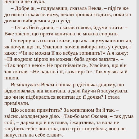
нічого й не слуха.
– Добре ж, – подумавши, сказала Векла, – підіте же
до нього і скажіть йому, нехай трошки згодить, поки я з
дочкою виберемося до сусід.
– Оттак би й давно, – сказав голова, йдучи з хати. –
Вже звісно, що проти копитана не можна спорить.
От вернувсь голова і каже, що аж засумував копитан,
як почув, що ти, Уласівно, хочеш вибиратись у сусіди, і
каже; «Чи не можна її як-небудь зопинить?» А я кажу:
«Ні жодною мірою не можна; баба дуже завзята». –
«Так чорт з нею!» Не прогнівайтесь, Уласівно, що він
так сказав: «Не надать і її, і хватирі її». Так я узяв та й
пішов.
Всміхнулася Векла і пішла радісінька додому, що
відвоювалась від копитана, а далі йдучи й засумувала,
що чи не підбирається копитан до її дочки? І стала
примічати.
Що ж вона примітить? За копитаном би й так, –
звісно, молодецьке діло. «Так-бо моя Оксана, – так дума
собі, – дарма що й шутлива, і жартлива, та вона не
загубить себе: вона зна, що є гріх і погибель; вона не
напустить на себе слави».