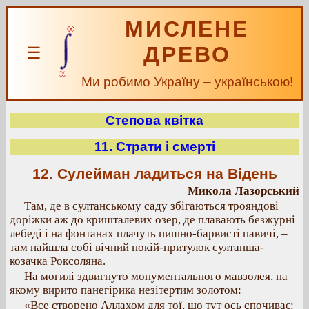
МИСЛЕНЕ
ДРЕВО
☰
Ми робимо Україну – українською!
Степова квітка
11. Страти і смерті
12. Сулейман ладиться на Відень
Микола Лазорський
Там, де в султанському саду збігаються трояндові
доріжки аж до кришталевих озер, де плавають безжурні
лебеді і на фонтанах плачуть пишно-барвисті павичі, –
там найшла собі вічний покій-притулок султанша-
козачка Роксоляна.
На могилі здвигнуто монументального мавзолея, на
якому вирито панегірика незітертим золотом:
«Все створено Аллахом для тої, що тут ось спочиває: