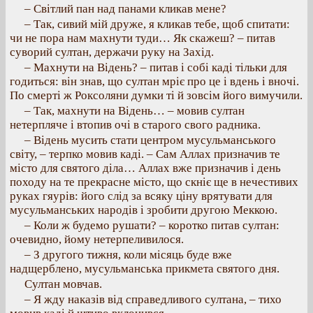
– Світлий пан над панами кликав мене?
– Так, сивий мій друже, я кликав тебе, щоб спитати:
чи не пора нам махнути туди… Як скажеш? – питав
суворий султан, держачи руку на Захід.
– Махнути на Відень? – питав і собі каді тільки для
годиться: він знав, що султан мріє про це і вдень і вночі.
По смерті ж Роксоляни думки ті й зовсім його вимучили.
– Так, махнути на Відень… – мовив султан
нетерпляче і втопив очі в старого свого радника.
– Відень мусить стати центром мусульманського
світу, – терпко мовив каді. – Сам Аллах призначив те
місто для святого діла… Аллах вже призначив і день
походу на те прекрасне місто, що скніє ще в нечестивих
руках гяурів: його слід за всяку ціну врятувати для
мусульманських народів і зробити другою Меккою.
– Коли ж будемо рушати? – коротко питав султан:
очевидно, йому нетерпеливилося.
– З другого тижня, коли місяць буде вже
надщерблено, мусульманська прикмета святого дня.
Султан мовчав.
– Я жду наказів від справедливого султана, – тихо