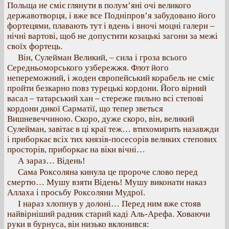
Польща не сміє глянути в полум’яні очі великого
державотворця, і вже все Подніпров’я забудовано його
фортецями, плавають тут і вдень і вночі моцні галери –
нічні вартові, щоб не допустити козацькі загони за межі
своїх фортець.
Він, Сулейман Великий, – сила і гроза всього
Середньоморського узбережжя. Флот його
непереможний, і жоден європейський корабель не сміє
пройти безкарно повз турецькі кордони. Його вірний
васал – татарський хан – стереже пильно всі степові
кордони дикої Сарматії, що тепер зветься
Вишневеччиною. Скоро, дуже скоро, він, великий
Сулейман, завітає в ці краї теж… втихомирить назавжди
і приборкає всіх тих князів-посесорів великих степових
просторів, приборкає на віки вічні…
А зараз… Відень!
Сама Роксоляна кинула це пророче слово перед
смертю… Мушу взяти Відень! Мушу виконати наказ
Аллаха і просьбу Роксоляни Мудрої.
І нараз хлопнув у долоні… Перед ним вже стояв
найвірніший радник старий каді Аль-Арефа. Ховаючи
руки в бурнуса, він низько вклонився: