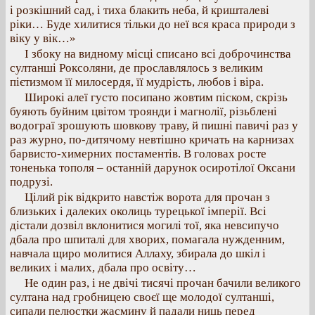
і розкішний сад, і тиха блакить неба, й кришталеві
ріки… Буде хилитися тільки до неї вся краса природи з
віку у вік…»
І збоку на видному місці списано всі доброчинства
султанші Роксоляни, де прославлялось з великим
пієтизмом її милосердя, її мудрість, любов і віра.
Широкі алеї густо посипано жовтим піском, скрізь
буяють буйним цвітом троянди і магнолії, різьблені
водограї зрошують шовкову траву, й пишні павичі раз у
раз журно, по-дитячому невтішно кричать на карнизах
барвисто-химерних постаментів. В головах росте
тоненька тополя – останній дарунок осиротілої Оксани
подрузі.
Цілий рік відкрито навстіж ворота для прочан з
близьких і далеких околиць турецької імперії. Всі
дістали дозвіл вклонитися могилі тої, яка невсипучо
дбала про шпиталі для хворих, помагала нужденним,
навчала щиро молитися Аллаху, збирала до шкіл і
великих і малих, дбала про освіту…
Не один раз, і не двічі тисячі прочан бачили великого
султана над гробницею своєї ще молодої султанші,
сипали пелюстки жасмину й падали ниць перед