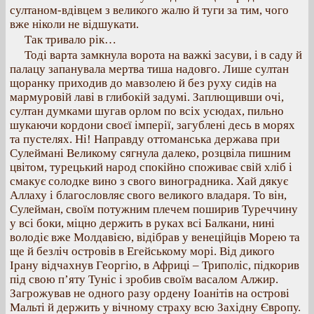
султаном-вдівцем з великого жалю й туги за тим, чого
вже ніколи не відшукати.
Так тривало рік…
Тоді варта замкнула ворота на важкі засуви, і в саду й
палацу запанувала мертва тиша надовго. Лише султан
щоранку приходив до мавзолею й без руху сидів на
мармуровій лаві в глибокій задумі. Заплющивши очі,
султан думками шугав орлом по всіх усюдах, пильно
шукаючи кордони своєї імперії, загублені десь в морях
та пустелях. Ні! Направду оттоманська держава при
Сулеймані Великому сягнула далеко, розцвіла пишним
цвітом, турецький народ спокійно споживає свій хліб і
смакує солодке вино з свого виноградника. Хай дякує
Аллаху і благословляє свого великого владаря. То він,
Сулейман, своїм потужним плечем поширив Туреччину
у всі боки, міцно держить в руках всі Балкани, нині
володіє вже Молдавією, відібрав у венеційців Морею та
ще й безліч островів в Егейському морі. Від дикого
Ірану відчахнув Георгію, в Африці – Триполіс, підкорив
під свою п’яту Туніс і зробив своїм васалом Алжир.
Загрожував не одного разу ордену Іоанітів на острові
Мальті й держить у вічному страху всю Західну Європу.