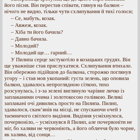
його пісня. Він перестав співати, глянув на балкон –
нічого не видно, тільки чути схлипування й тихі голоси;
– Се, мабуть, козак.
– Авжеж, козак.
– Хіба ти його бачила?
– Давно бачила.
– Молодий?
– Молодий ще… гарний…
У Пилипа серце застукотіло в козацьких грудях. Він
ще уважніше став прислухатися. Схлипування втихало.
Він обережно підійшов до балкона, сторожко поглянув
угору – і став мов укопаний: густа зелень, що оповила
балкон, здавалось непроглядною сіткою, тихо
розсунулась, і з-за зелені виглянуло чарівне личко із
заплаканими очима і золотокосою голівкою. Великі
заплакані очі дивились просто на Пилипа. Пилип,
здавалося, скам’янів на місці, не спускаючи очей з
таємничого світлого видіння. Видіння усміхнулося,
почервоніло, – усміхнувся й Пилип, але почервоніти не
міг, бо халяви не червоніють, а його обличчя було чорне,
як халява, від сонця…