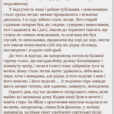
подоляночку.
У відсутність паші і рабам-тубільцям, і невольникам
стало трохи легше: менше працювалось і вільніше
дихалось. І в саду нібито стало легше. Хоч старий
садівник-татарин був, як і перше, суворим і вимогливим,
хоч і вдавався, як і досі, інколи до червоної таволги, що
гуляла по спинах невольників, та оскільки він був
глухий, то невольники, працюючи від зорі до зорі, могли
хоч інколи помугикати собі під ніс рідну пісеньку,
поговорити і згадати свій край.
До того ж відтоді, як запорожець почув на балконі
гарему голос, що нагадав йому далеку батьківщину і
покинуту матір, і коли в голосі тому забриніла туга за
волею, йому стало легше жити: здавалось, ніби якась
інша, хоча і невидима, але рідна, істота поділяє з ним і
його неволю, і його недолю… А поділене горе завжди
якось менше гнітить, ніж одиноке, замкнуте, неподілене.
Одного дня, під час великого татарського свята, коли
майже всі мешканці дому Кадик-паші були в мечеті і
навіть стара Ак-Яйли з арапченям-євнухом подалася на
молитву, запорожець, сівши біля фонтана, у затінку
кипарисів, заспівав своєї улюбленої сирітської пісні: