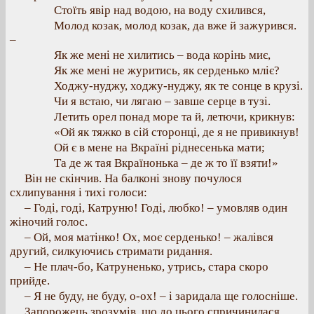
Стоїть явір над водою, на воду схилився,
Молод козак, молод козак, да вже й зажурився.
–
Як же мені не хилитись – вода корінь миє,
Як же мені не журитись, як серденько мліє?
Ходжу-нуджу, ходжу-нуджу, як те сонце в крузі.
Чи я встаю, чи лягаю – завше серце в тузі.
Летить орел понад море та й, летючи, крикнув:
«Ой як тяжко в сій сторонці, де я не привикнув!
Ой є в мене на Вкраїні ріднесенька мати;
Та де ж тая Вкраїнонька – де ж то її взяти!»
Він не скінчив. На балконі знову почулося
схлипування і тихі голоси:
– Годі, годі, Катруню! Годі, любко! – умовляв один
жіночий голос.
– Ой, моя матінко! Ох, моє серденько! – жалівся
другий, силкуючись стримати ридання.
– Не плач-бо, Катруненько, утрись, стара скоро
прийде.
– Я не буду, не буду, о-ох! – і заридала ще голосніше.
Запорожець зрозумів, що до цього спричинилася