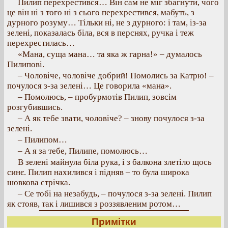
Пилип перехрестився… Він сам не міг збагнути, чого
це він ні з того ні з сього перехрестився, мабуть, з
дурного розуму… Тільки ні, не з дурного: і там, із-за
зелені, показалась біла, вся в перснях, ручка і теж
перехрестилась…
«Мана, суща мана… та яка ж гарна!» – думалось
Пилипові.
– Чоловіче, чоловіче добрий! Помолись за Катрю! –
почулося з-за зелені… Це говорила «мана».
– Помолюсь, – пробурмотів Пилип, зовсім
розгубившись.
– А як тебе звати, чоловіче? – знову почулося з-за
зелені.
– Пилипом…
– А я за тебе, Пилипе, помолюсь…
В зелені майнула біла рука, і з балкона злетіло щось
синє. Пилип нахилився і підняв – то була широка
шовкова стрічка.
– Се тобі на незабудь, – почулося з-за зелені. Пилип
як стояв, так і лишився з роззявленим ротом…
Примітки