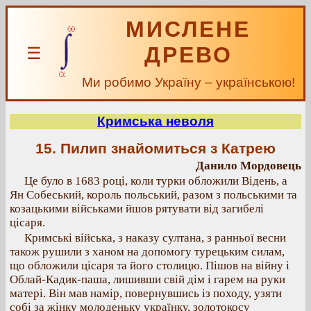
МИСЛЕНЕ
ДРЕВО
☰
Ми робимо Україну – українською!
Кримська неволя
15. Пилип знайомиться з Катрею
Данило Мордовець
Це було в 1683 році, коли турки обложили Відень, а
Ян Собеський, король польський, разом з польськими та
козацькими військами йшов рятувати від загибелі
цісаря.
Кримські війська, з наказу султана, з ранньої весни
також рушили з ханом на допомогу турецьким силам,
що обложили цісаря та його столицю. Пішов на війну і
Облай-Кадик-паша, лишивши свій дім і гарем на руки
матері. Він мав намір, повернувшись із походу, узяти
собі за жінку молоденьку українку, золотокосу