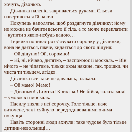
хочуть, дівонько.
Дівчинка паленіє, закривається руками. Сльози
навертаються їй на очі…
Покупець наполягає, щоб роздягнути дівчинку: йому
не можна не бачити всього її тіла, а то може переплатити
– купити з якою-небудь вадою…
Гирейка починає розв’язувати сорочку у дівчинки;
вона не дається, плаче, кидається до свого дідуня:
– Ой дідуню! Ой, соромно!
– Ні, ні, нічаво, дитятко, – заспокоює її москаль. – Він
нічого – не чіпатиме, тільки оком накине, так, трошки, чи
чиста ти тільцем, ягідко.
Дівчинка все-таки не давалась, плакала:
– Ой мамо! Мамо!
– Дівонько! Дитятко! Крихітко! Не бійся, золота моя!
– умовляв її москаль.
Насилу зняли з неї сорочку. Голе тільце, наче
виточене, так і сяйнуло перед здивованими очима
покупця.
Навіть сторонні люди ахнули: таке чудове було тільце
дитини-невольниці…