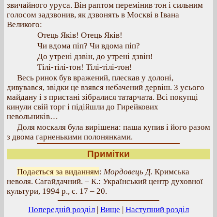
звичайного уруса. Він раптом перемінив тон і сильним
голосом задзвонив, як дзвонять в Москві в Івана
Великого:
Отець Яків! Отець Яків!
Чи вдома піп? Чи вдома піп?
До утрені дзвін, до утрені дзвін!
Тілі-тілі-тон! Тілі-тілі-тон!
Весь ринок був вражений, плескав у долоні,
дивувався, звідки це взявся небачений дервіш. З усього
майдану і з пристані зібралися татарчата. Всі покупці
кинули свій торг і підійшли до Гирейкових
невольників…
Доля москаля була вирішена: паша купив і його разом
з двома гарненькими полонянками.
Примітки
Подається за виданням
:
Мордовець Д.
Кримська
неволя. Сагайдачний. – К.: Український центр духовної
культури, 1994 р., с. 17 – 20.
Попередній розділ
|
Вище
|
Наступний розділ