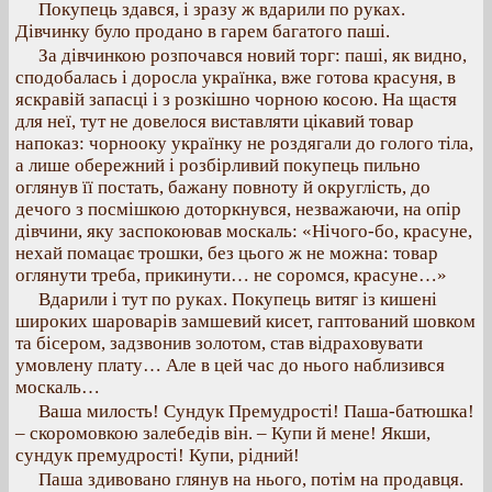
Покупець здався, і зразу ж вдарили по руках.
Дівчинку було продано в гарем багатого паші.
За дівчинкою розпочався новий торг: паші, як видно,
сподобалась і доросла українка, вже готова красуня, в
яскравій запасці і з розкішно чорною косою. На щастя
для неї, тут не довелося виставляти цікавий товар
напоказ: чорнооку українку не роздягали до голого тіла,
а лише обережний і розбірливий покупець пильно
оглянув її постать, бажану повноту й округлість, до
дечого з посмішкою доторкнувся, незважаючи, на опір
дівчини, яку заспокоював москаль: «Нічого-бо, красуне,
нехай помацає трошки, без цього ж не можна: товар
оглянути треба, прикинути… не соромся, красуне…»
Вдарили і тут по руках. Покупець витяг із кишені
широких шароварів замшевий кисет, гаптований шовком
та бісером, задзвонив золотом, став відраховувати
умовлену плату… Але в цей час до нього наблизився
москаль…
Ваша милость! Сундук Премудрості! Паша-батюшка!
– скоромовкою залебедів він. – Купи й мене! Якши,
сундук премудрості! Купи, рідний!
Паша здивовано глянув на нього, потім на продавця.