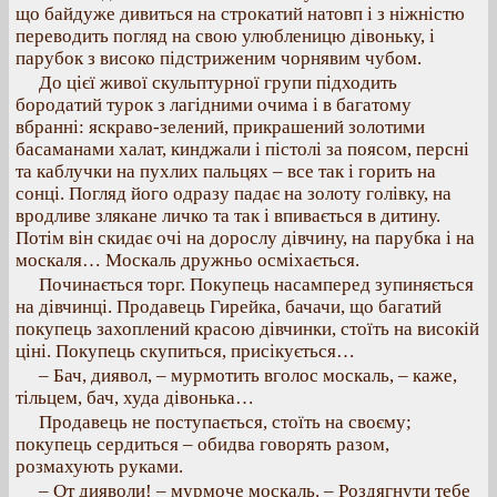
що байдуже дивиться на строкатий натовп і з ніжністю
переводить погляд на свою улюбленицю дівоньку, і
парубок з високо підстриженим чорнявим чубом.
До цієї живої скульптурної групи підходить
бородатий турок з лагідними очима і в багатому
вбранні: яскраво-зелений, прикрашений золотими
басаманами халат, кинджали і пістолі за поясом, персні
та каблучки на пухлих пальцях – все так і горить на
сонці. Погляд його одразу падає на золоту голівку, на
вродливе злякане личко та так і впивається в дитину.
Потім він скидає очі на дорослу дівчину, на парубка і на
москаля… Москаль дружньо осміхається.
Починається торг. Покупець насамперед зупиняється
на дівчинці. Продавець Гирейка, бачачи, що багатий
покупець захоплений красою дівчинки, стоїть на високій
ціні. Покупець скупиться, присікується…
– Бач, диявол, – мурмотить вголос москаль, – каже,
тільцем, бач, худа дівонька…
Продавець не поступається, стоїть на своєму;
покупець сердиться – обидва говорять разом,
розмахують руками.
– От дияволи! – мурмоче москаль. – Роздягнути тебе