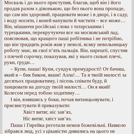
Москаль і до нього приступив, благав, щоб він і його
продав разом з дівонькою, що без нього вона пропаде,
що сам він здоровий, працювати може і в дворі, і в саду,
і воду носити, і коней напувати й чистити – все може…
Він, мішаючи російські слова з татарськими і
турецькими, перекручуючи все на московський лад,
пояснював, що кращого паші робітника і не потрібно,
що він тридцять років жив у неволі, всяку невольницьку
роботу знає, як свої п’ять пальців. Він, нарешті, спустив
з плечей сорочку, показував, які у нього сильні плечі,
руки, груди…
– Купи, паша! Купи, сундук премудрості! От бачиш,
який я – бик биком, якши! Алла!… Та я твоїй милості за
десятьох працюватиму, і пісень співати буду, й
танцювати на догоду твоїй милості… Он я який!
Колесом перед тобою ходитиму…
І він, взявшись у боки, почав витанцьовувати, і
присвистувати й приказувати:
Хвіст витяг, ніс зав’яз,
Ніс витяг, хвіст зав’яз.
Паша і Гирейка реготали немов божевільні. Навколо
зібрався люд, усі з цікавістю дивились на цього не