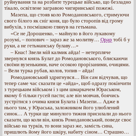
руйнування та на розбите турецьке військо, що безладно
тікало, освітлене загравою чигиринської пожежі.
Мазепа, що стояв коло Ромодановського, стримуючи
свого білого як сніг коня, що було сторопів від грому
вибухів, з посмішкою глянув на гетьмана.
«Се не Дорошенко, – майнуло в його лукавому
розумі, – попович – зараз же за молитву…
Орар
тобі б у
руки, а не гетьманську булаву…»
– Кнас! Звели мій калмик айда! – нетерпляче
звернувся князь Булат до Ромодановського, блискаючи
своїми вузенькими, наче осокою прорізаними, очицями.
– Вели турка рубав, колов, топив – айда!
Ромодановський здригнувся… Він сам відчував, що
тепер саме час сказати це «айда», щоб одразу покінчити
з турецьким військом і з цим шмаркачем Юраськом,
якому б тільки гусей пасти; але він мовчав, боячись
зустрітися з очима князя Булата і Мазепи… Адже в
нього там, у Юраська, заложником його улюблений
синок… А турки ще минулого тижня присилали до нього
сказати, що коли він, князь Ромодановський, поведе своє
військо на турків, то вони зараз же, замість сина,
пришлють йому його шкіру, набиту сіном… Страшно…