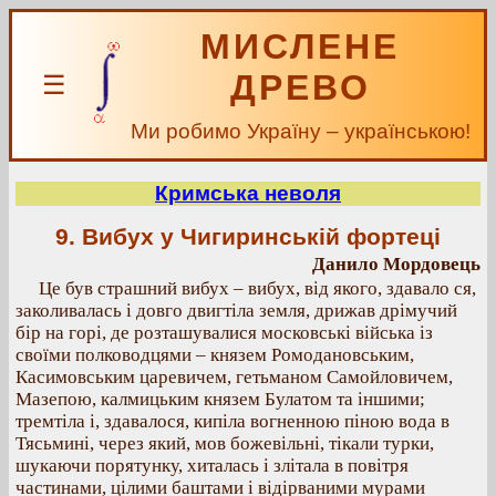
МИСЛЕНЕ
ДРЕВО
☰
Ми робимо Україну – українською!
Кримська неволя
9. Вибух у Чигиринській фортеці
Данило Мордовець
Це був страшний вибух – вибух, від якого, здавало ся,
заколивалась і довго двигтіла земля, дрижав дрімучий
бір на горі, де розташувалися московські війська із
своїми полководцями – князем Ромодановським,
Касимовським царевичем, гетьманом Самойловичем,
Мазепою, калмицьким князем Булатом та іншими;
тремтіла і, здавалося, кипіла вогненною піною вода в
Тясьмині, через який, мов божевільні, тікали турки,
шукаючи порятунку, хиталась і злітала в повітря
частинами, цілими баштами і відірваними мурами