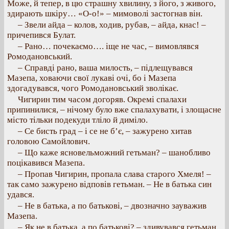
Може, й тепер, в цю страшну хвилину, з його, з живого,
здирають шкіру… «О-о!» – мимоволі застогнав він.
– Звели айда – колов, ходив, рубав, – айда, кнас! –
причепився Булат.
– Рано… почекаємо…. іще не час, – вимовлявся
Ромодановський.
– Справді рано, ваша милость, – підлещувався
Мазепа, ховаючи свої лукаві очі, бо і Мазепа
здогадувався, чого Ромодановський зволікає.
Чигирин тим часом догоряв. Окремі спалахи
припинилися, – нічому було вже спалахувати, і злощасне
місто тільки подекуди тліло й диміло.
– Се бисть град – і се не б’є, – зажурено хитав
головою Самойлович.
– Що каже ясновельможний гетьман? – шанобливо
поцікавився Мазепа.
– Пропав Чигирин, пропала слава старого Хмеля! –
так само зажурено відповів гетьман. – Не в батька син
удався.
– Не в батька, а по батькові, – двозначно зауважив
Мазепа.
– Як не в батька, а по батькові? – здивувався гетьман.