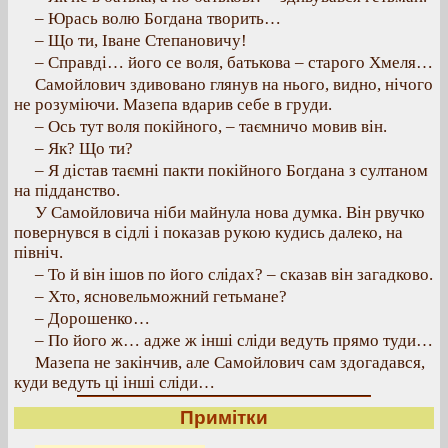
– Юрась волю Богдана творить…
– Що ти, Іване Степановичу!
– Справді… його се воля, батькова – старого Хмеля…
Самойлович здивовано глянув на нього, видно, нічого
не розуміючи. Мазепа вдарив себе в груди.
– Ось тут воля покійного, – таємничо мовив він.
– Як? Що ти?
– Я дістав таємні пакти покійного Богдана з султаном
на підданство.
У Самойловича ніби майнула нова думка. Він рвучко
повернувся в сідлі і показав рукою кудись далеко, на
північ.
– То й він ішов по його слідах? – сказав він загадково.
– Хто, ясновельможний гетьмане?
– Дорошенко…
– По його ж… адже ж інші сліди ведуть прямо туди…
Мазепа не закінчив, але Самойлович сам здогадався,
куди ведуть ці інші сліди…
Примітки