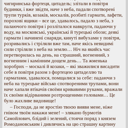
чигиринська фортеця, цитадель; злітали в повітря
будинки, і вже звідти, наче з неба, падали спотворені
трупи турків, козаків, москалів, розбиті гармати, лафети,
порохові ящики – все це, здавалось, падало з неба, з
палаючого повітря і розліталося навкруги, падаючи у
воду, на московські, українські й турецькі обози; деякі
гармати і начинені снаряди, кинуті вибухами у повітря,
розривались і стріляли вже там, наче якісь невидимі
сили стріляли з неба на землю… Ніч на якийсь час
перетворилась на день, на страшний, вогненний, з
вогненним і камінним дощем день… Та жменька
хоробрих – москалі й козаки, – які зважилися висадити
себе в повітря разом з фортецею цитаделлю та
гарматами, здавалося, помщалися за себе: падаючи з
неба на турецьке військо спотвореними трупами, вони
наче хапали втікачів своїми кривавими руками, вражали
їх своїми відірваними розтрощеними головами… Це
було жахливе видовище!
– Господи, да не яростію твоєю вияви мене, ніже
гнівом твоїм накажи мене! – злякано бурмотів
Самойлович, блідий і зелений, стоячи поряд з князем
Ромодановським і дивлячись на цю страшну картину