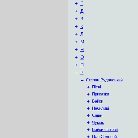
+
Г
+
Д
+
З
+
К
+
Л
+
М
+
Н
+
О
+
П
–
Р
–
Степан Руданський
+
Пісні
+
Приказки
+
Байки
+
Небилиці
+
Співи
+
Чумак
+
Байки світовії
+
Цар Соловей