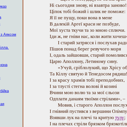
Ні сьогодня знову, ні взавтра заново!
иказ
Ціпок тобі божий і шлик не поможе:
а
Я її не пущу, поки вона в мене
В далекій Аргеї краси не позбуде,
з
Мої хуста ткучи та зо мною сплючи.
 з Аяксом
Іди ж, не гніви нас, коли жити хочеш
І старий затрясся і послухав рад
ілла.
Пішов понад берег ревучого моря
І, одаль зайшовши, старий помоливс
Царю Аполлону, Летиному сину.
нона
«Учуй, сріблолукий, що Хрісу 
Та Кіллу святую й Тенедосом рядиш
н
І за красу храмів тобі преподобних,
І за тлусті стегна волові й козині
бійка
Вчини мою волю та за мої сльози
Одплати данаям твоїми стрілами», –
лая
Мовив, і старого Аполлон послух
І гнівний пустився з вершини Олімпу
Взявши лук на плечі та критую
тулу
;
I на плечах стріли брязком брязкотіл