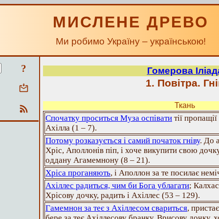
МИСЛЕНЕ ДРЕВО
Ми робимо Україну – українською!
?
Гомерова Іліад
1. Повітра. Гн
Ткань
Спочатку проситься Муза оспівати
тії пропащії 
Ахілла (1 – 7).
Потому розказується і самий початок гніву
. До 
Хріс, Аполлонів піп, і хоче викупити свою дочк
оддану Агамемнону (8 – 21).
Хріса проганяють
, і Аполлон за те посилає неміч
Ахіллес радиться, чим би Бога ублагати
; Калхас
Хрісову дочку, радить і Ахіллес (53 – 129).
Гамемнон за теє з Ахіллесом свариться
, приста
бере за теє Ахіллесову бранку, Врисову дочку, 