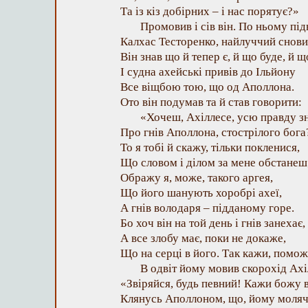
Та із кіз добірних – і нас порятує?»
Промовив і сів він. По ньому під
Калхас Тесторенко, найлуччий снови
Він знав що й тепер є, й що буде, й щ
І судна ахейські привів до Ільйону
Все віщбою тою, що од Аполлона.
Ото він подумав та й став говорити:
«Хочеш, Ахіллесе, усю правду з
Про гнів Аполлона, стострілого бога
То я тобі й скажу, тільки покленися,
Що словом і ділом за мене обстанеш
Ображу я, може, такого аргея,
Що його шанують хоробрі ахеї,
А гнів володаря – підданому горе.
Бо хоч він на той день і гнів занехає,
А все злобу має, поки не докаже,
Що на серці в його. Так кажи, помо
В одвіт йому мовив скорохід Ахі
«Звіряйся, будь певний! Кажи божу 
Клянусь Аполлоном, що, йому моляч