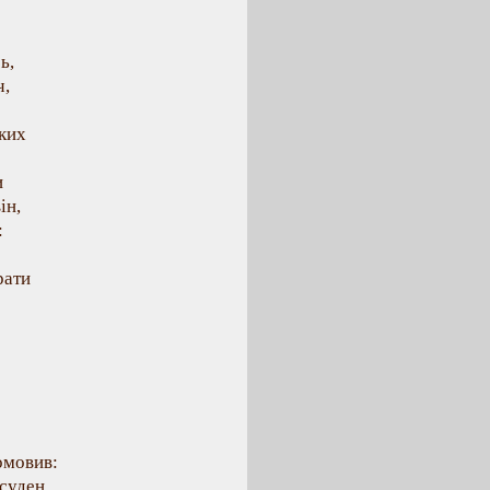
ь,
ч,
ьких
и
ін,
:
рати
омовив:
 суден