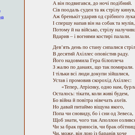
А він подвигався, до ночі подібний.
Сів поодаль суден та як стрілу кинув
ь
Аж бренькіт ударив од срібного лука
на
І спершу напав він на собак та мулів,
Потому й на військо, стрілу налучив
Вдарив – і вогнями костирі палали.
Дев’ять день по стану сипалися стріл
В десятий Ахіллес оповістив раду.
Його надовмила Гера білоплеча
З жалю по данаях, що так помирали.
І тільки всі люди докупи зійшлися,
Устав і промовив скорохід Ахіллес:
«Тепер, Атрієнку, одно нам, бурл
Осталось: тікати, коли живі будем,
Бо війна й повітра нівечать ахеїв.
Но давай питаймо віщуна якого,
Попа чи сновиду, бо і сни од Зевеса,
Щоб знати, чого так Аполлон озливс
Чи за брак приносів, чи брак обітниц
Чи, може, він лою із баранів хоче