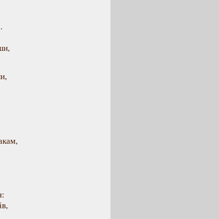
,
.
ши,
и,
акам,
я:
ів,