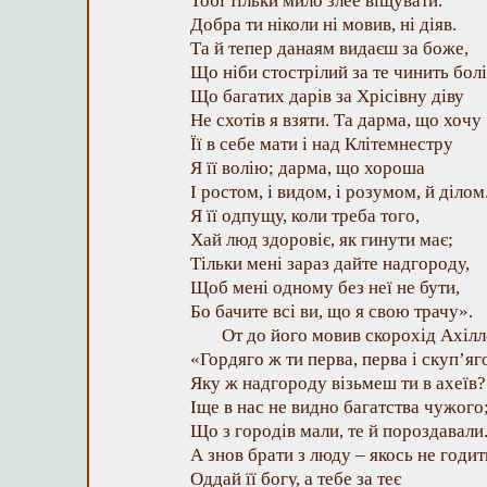
Тобі тільки мило злее віщувати.
Добра ти ніколи ні мовив, ні діяв.
Та й тепер данаям видаєш за боже,
Що ніби стострілий за те чинить болі
Що багатих дарів за Хрісівну діву
Не схотів я взяти. Та дарма, що хочу
Її в себе мати і над Клітемнестру
Я її волію; дарма, що хороша
І ростом, і видом, і розумом, й ділом
Я її одпущу, коли треба того,
Хай люд здоровіє, як гинути має;
Тільки мені зараз дайте надгороду,
Щоб мені одному без неї не бути,
Бо бачите всі ви, що я свою трачу».
От до його мовив скорохід Ахілл
«Гордяго ж ти перва, перва і скуп’яг
Яку ж надгороду візьмеш ти в ахеїв?
Іще в нас не видно багатства чужого
Що з городів мали, те й пороздавали
А знов брати з люду – якось не годит
Оддай її богу, а тебе за теє