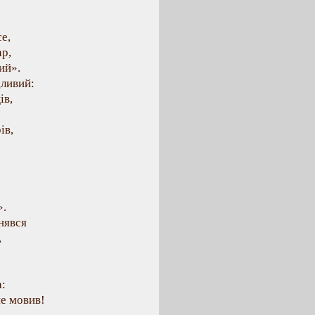
е,
ар,
ий».
дливий:
ів,
ів,
».
нявся
,
а:
не мовив!