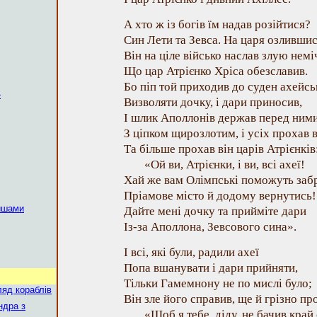
А хто ж із богів їм надав розійтися?
Син Лети та Зевса. На царя озлившис
Він на ціле військо наслав злую немі
Що цар Атрієнко Хріса обезславив.
Бо піп той приходив до суден ахейс
»
Визволяти дочку, і дари приносив,
І шлик Аполлонів держав перед ним
З ціпком щирозлотим, і усіх прохав в
Та більше прохав він царів Атрієнків
«Ой ви, Атрієнки, і ви, всі ахеї!
Хай же вам Олімпські поможуть заб
Пріамове місто й додому вернутись!
ишами
Дайте мені дочку та прийміте дари
Із-за Аполлона, Зевсового сина».
І всі, які були, радили ахеї
Попа вшанувати і дари прийняти,
Тільки Гамемнону не по мислі було;
ляд кораблів
Він зле його справив, ще й грізно пр
ндра з
«Щоб я тебе, діду, не бачив край