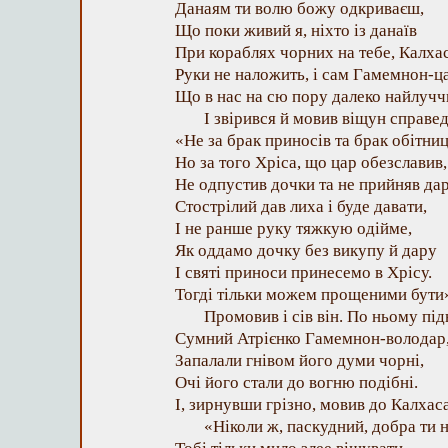
Данаям ти волю божу одкриваєш,
Що поки живий я, ніхто із данаїв
При кораблях чорних на тебе, Калхас
Руки не наложить, і сам Гамемнон-ц
Що в нас на сю пору далеко найлучч
І звірився й мовив віщун справе
«Не за брак приносів та брак обітниц
Но за того Хріса, що цар обезславив,
Не одпустив дочки та не прийняв дар
Стострілий дав лиха і буде давати,
І не ранше руку тяжкую одійме,
Як оддамо дочку без викупу й дару
І святі приноси принесемо в Хрісу.
Тогді тільки можем прощеними бути
Промовив і сів він. По ньому під
Сумний Атрієнко Гамемнон-володар
Запалали гнівом його думи чорні,
Очі його стали до вогню подібні.
І, зирнувши грізно, мовив до Калхас
«Ніколи ж, паскудний, добра ти 