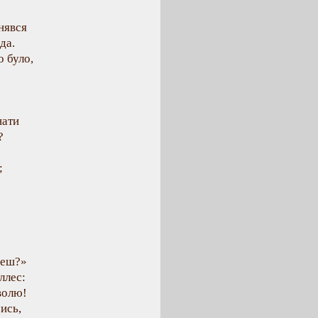
нявся
да.
о було,
нати
?
;
жеш?»
ллес:
волю!
ись,