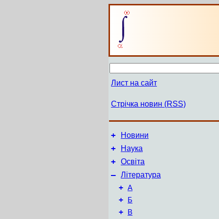
Лист на сайт
Стрічка новин (RSS)
+
Новини
+
Наука
+
Освіта
–
Література
+
А
+
Б
+
В