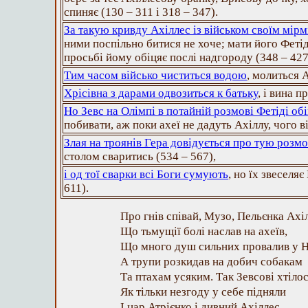
спиняє (130 – 311 і 318 – 347).
За такую кривду Ахіллес із військом своїм мірм
ними поспільно битися не хоче; мати його Фетіда
просьбі йому обіцяє послі надгороду (348 – 427
Тим часом військо чиститься водою
, молиться 
Хрісівна з дарами одвозиться к батьку
, і вина п
Но Зевс на Олімпі в потайній розмові Фетіді об
побивати, аж поки ахеї не дадуть Ахіллу, чого ві
Злая на троянів Гера довідується про тую розмо
столом сваритись (534 – 567),
і од тої сварки всі Боги сумують
, но їх звеселя
611).
Про гнів співай, Музо, Пельєнка Ахі
Що тьмущії болі наслав на ахеїв,
Що много душ сильних провалив у Н
А трупи розкидав на добич собакам
Та птахам усяким. Так Зевсові хтілос
Як тільки незгоду у себе підняли
І цар Атрієнко і дивний Ахіллес.