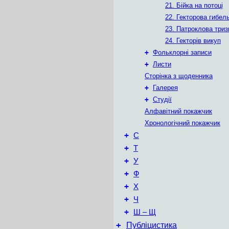
21. Бійка на потоці
22. Гекторова гибел
23. Патроклова триз
24. Гекторів викуп
+
Фольклорні записи
+
Листи
Сторінка з щоденника
+
Галерея
+
Студії
Алфавітний покажчик
Хронологічний покажчик
+
С
+
Т
+
У
+
Ф
+
Х
+
Ч
+
Ш – Щ
+
Публіцистика