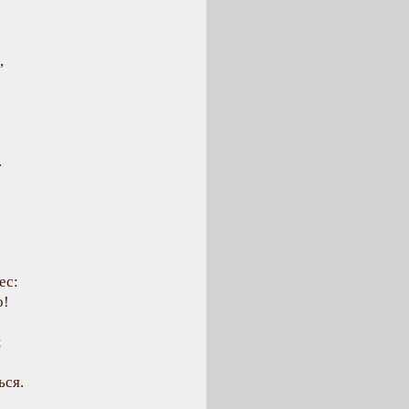
,
.
ес:
о!
;
.
ься.