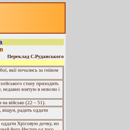
а
ів
Переклад С.Руданського
бої, якії почались за гнівом
ахейського стану приходить
у, недавно взятую в неволю і
 на військо (22 – 51).
, віщун, радить оддати
є оддати Хрісовую дочку, но
хочай його Нестор од того