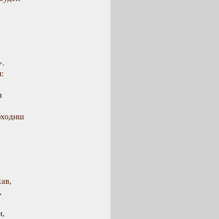
».
и:
я
обходиш
!
ав,
,
и,