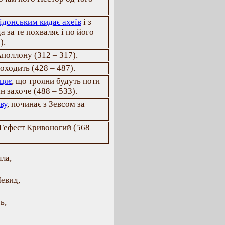
ідонським кидає ахеїв
і з
 за те похваляє і по його
).
Аполлону (312 – 317).
роходить (428 – 487).
іцяє
, що трояни будуть поти
н захоче (488 – 533).
ву
, починає з Зевсом за
є Гефест Кривоногий (568 –
лла,
евид,
ь,