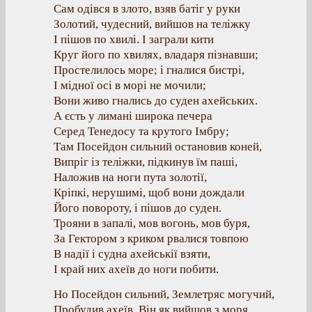
Сам одівся в злото, взяв батіг у руки
Золотий, чудесний, вийшов на теліжку
І пішов по хвилі. І заграли кити
Круг його по хвилях, владаря пізнавши;
Простелилось море; і гналися бистрі,
І мідної осі в морі не мочили;
Вони живо гнались до суден ахейських.
А єсть у лимані широка печера
Серед Тенедосу та крутого Імбру;
Там Посейдон сильний остановив коней,
Випріг із теліжки, підкинув їм паші,
Наложив на ноги пута золотії,
Кріпкі, нерушимі, щоб вони дождали
Його повороту, і пішов до суден.
Трояни в запалі, мов вогонь, мов буря,
За Гектором з криком рвалися товпою
В надії і судна ахейськії взяти,
І край них ахеїв до ноги побити.
Но Посейдон сильний, Землетряс могучий,
Пробудив ахеїв. Він як вийшов з моря,