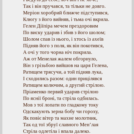
Так і він пручався, та тільки не довго.
Меріон хоробрий ближче підступився,
Клюгу з його вийняв, і тьма очі вкрила.
Гелен Діїпіра мечем прездоровим
По виску ударив і збив з його шолом;
Шолом спав із нього, і хтось із ахеїв
Підняв його з поля, як він покотився,
А очі у того чорна ніч покрила.
Аж от Менелая жалем обгорнуло,
Він з грізьбою вийшов на царя Гелена,
Ратищем трясучи, а той підняв лука,
І сходились разом: один прицілявся
Ратищем колючим, а другий стрілою.
Пріаменко первий ударив стрілою
По яснії броні, та стріла одбилась.
Мов з тої лопати по гладкому току
Одскакують зерна бобу чи гороху,
Як повіє вітер та махне молотник,
Так од тої збруї славного Мен’лая
Стріла одлетіла і впала далеко.