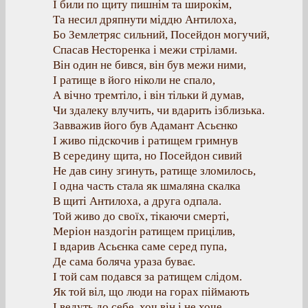
І били по щиту пишнім та широкім,
Та несил дряпнути міддю Антилоха,
Бо Землетряс сильний, Посейдон могучий,
Спасав Несторенка і межи стрілами.
Він один не бився, він був межи ними,
І ратище в його ніколи не спало,
А вічно тремтіло, і він тільки й думав,
Чи здалеку влучить, чи вдарить ізблизька.
Завважив його був Адамант Асьєнко
І живо підскочив і ратищем гримнув
В середину щита, но Посейдон сивий
Не дав сину згинуть, ратище зломилось,
І одна часть стала як шмаляна скалка
В щиті Антилоха, а друга одпала.
Той живо до своїх, тікаючи смерті,
Меріон наздогін ратищем прицілив,
І вдарив Асьєнка саме серед пупа,
Де сама боляча ураза буває.
І той сам подався за ратищем слідом.
Як той віл, що люди на горах піймають
І ведуть до себе, хоч він і не хоче,