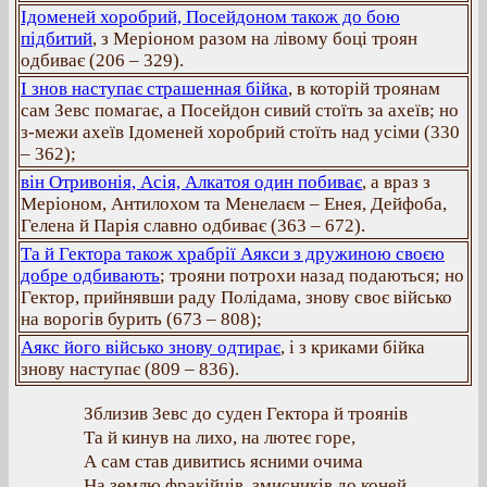
Ідоменей хоробрий, Посейдоном також до бою
підбитий
, з Меріоном разом на лівому боці троян
одбиває (206 – 329).
І знов наступає страшенная бійка
, в которій троянам
сам Зевс помагає, а Посейдон сивий стоїть за ахеїв; но
з-межи ахеїв Ідоменей хоробрий стоїть над усіми (330
– 362);
він Отривонія, Асія, Алкатоя один побиває
, а враз з
Меріоном, Антилохом та Менелаєм – Енея, Дейфоба,
Гелена й Парія славно одбиває (363 – 672).
Та й Гектора також храбрії Аякси з дружиною своєю
добре одбивають
; трояни потрохи назад подаються; но
Гектор, прийнявши раду Полідама, знову своє військо
на ворогів бурить (673 – 808);
Аякс його військо знову одтирає
, і з криками бійка
знову наступає (809 – 836).
Зблизив Зевс до суден Гектора й троянів
Та й кинув на лихо, на лютеє горе,
А сам став дивитись ясними очима
На землю фракійців, змисників до коней,