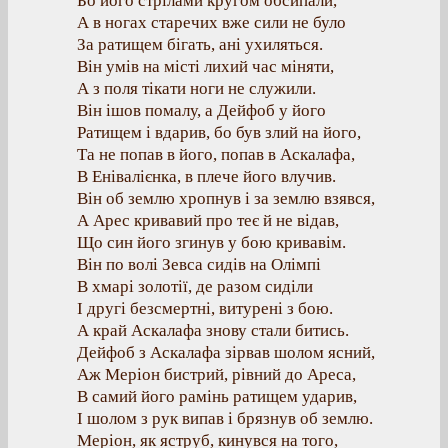
Бо його стрілами кругом обсипали,
А в ногах старечих вже сили не було
За ратищем бігать, ані ухиляться.
Він умів на місті лихий час міняти,
А з поля тікати ноги не служили.
Він ішов помалу, а Дейфоб у його
Ратищем і вдарив, бо був злий на його,
Та не попав в його, попав в Аскалафа,
В Енівалієнка, в плече його влучив.
Він об землю хропнув і за землю взявся,
А Арес кривавий про теє й не відав,
Що син його згинув у бою кривавім.
Він по волі Зевса сидів на Олімпі
В хмарі золотії, де разом сиділи
І другі безсмертні, витурені з бою.
А край Аскалафа знову стали битись.
Дейфоб з Аскалафа зірвав шолом ясний,
Аж Меріон бистрий, рівний до Ареса,
В самий його рамінь ратищем ударив,
І шолом з рук випав і брязнув об землю.
Меріон, як яструб, кинувся на того,