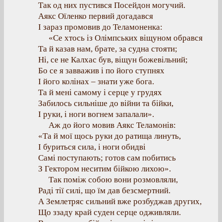
Так од них пустився Посейдон могучий.
Аякс Оїленко первий догадався
І зараз промовив до Теламоненка:
«Се хтось із Олімпських віщуном обрався
Та й казав нам, брате, за судна стояти;
Ні, се не Калхас був, віщун божевільний;
Бо се я завважив і по його ступнях
І його колінах – знати уже бога.
Та й мені самому і серце у грудях
Забилось сильніше до війни та бійки,
І руки, і ноги вогнем запалали».
Аж до його мовив Аякс Теламонів:
«Та й мої щось руки до ратища линуть,
І буриться сила, і ноги обидві
Самі поступають; готов сам побитись
З Гектором неситим бійкою лихою».
Так поміж собою вони розмовляли,
Раді тії силі, що їм дав безсмертний.
А Землетряс сильний вже розбуджав других,
Що ззаду край суден серце одживляли.