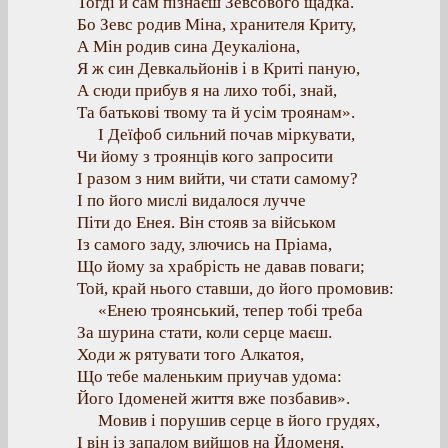
Тогді й сам пізнаєш Зевсового щадка.
Бо Зевс родив Міна, хранителя Криту,
А Мін родив сина Деукаліона,
Я ж син Девкальйонів і в Криті паную,
А сюди прибув я на лихо тобі, знай,
Та батькові твому та й усім троянам».
І Деїфоб сильний почав міркувати,
Чи йому з троянців кого запросити
І разом з ним вийти, чи стати самому?
І по його мислі видалося лучче
Піти до Енея. Він стояв за військом
Із самого заду, злючись на Пріама,
Що йому за храбрість не давав поваги;
Той, край нього ставши, до його промовив:
«Енею троянський, тепер тобі треба
За шурина стати, коли серце маєш.
Ходи ж рятувати того Алкатоя,
Що тебе маленьким приучав удома:
Його Ідоменей життя вже позбавив».
Мовив і порушив серце в його грудях,
І він із запалом вийшов на Йдоменя,