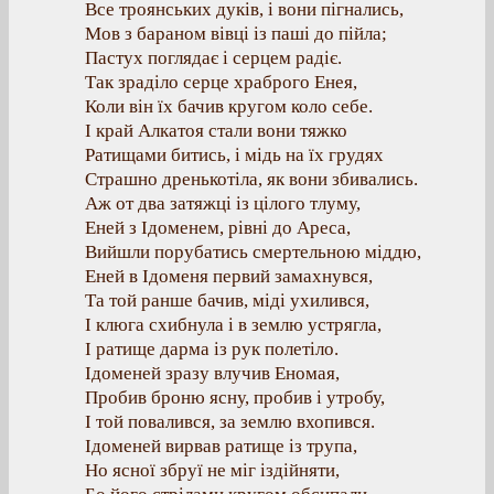
Все троянських дуків, і вони пігнались,
Мов з бараном вівці із паші до пійла;
Пастух поглядає і серцем радіє.
Так зраділо серце храброго Енея,
Коли він їх бачив кругом коло себе.
І край Алкатоя стали вони тяжко
Ратищами битись, і мідь на їх грудях
Страшно дренькотіла, як вони збивались.
Аж от два затяжці із цілого тлуму,
Еней з Ідоменем, рівні до Ареса,
Вийшли порубатись смертельною міддю,
Еней в Ідоменя первий замахнувся,
Та той ранше бачив, міді ухилився,
І клюга схибнула і в землю устрягла,
І ратище дарма із рук полетіло.
Ідоменей зразу влучив Еномая,
Пробив броню ясну, пробив і утробу,
І той повалився, за землю вхопився.
Ідоменей вирвав ратище із трупа,
Но ясної збруї не міг іздійняти,