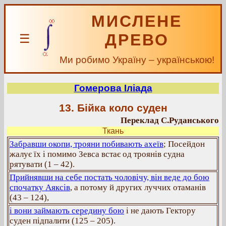
МИСЛЕНЕ
ДРЕВО
☰
Ми робимо Україну – українською!
Гомерова Іліада
13. Бійка коло суден
Переклад С.Руданського
Ткань
Забравши окопи, трояни побивають ахеїв
; Посейдон
жалує їх і помимо Зевса встає од троянів судна
рятувати (1 – 42).
Прийнявши на себе постать чоловічу, він веде до бою
спочатку Аяксів
, а потому й других луччих отаманів
(43 – 124),
і вони займають середину бою
і не дають Гектору
суден підпалити (125 – 205).