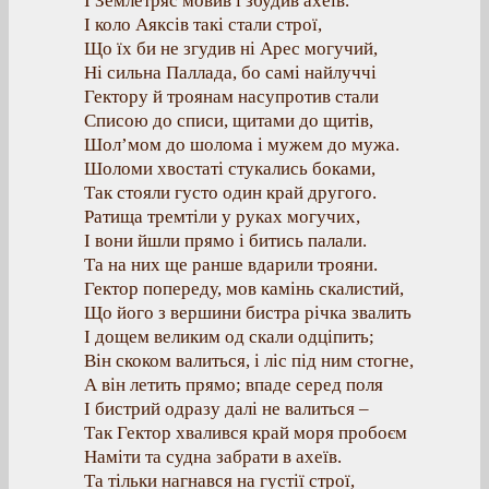
І Землетряс мовив і збудив ахеїв.
І коло Аяксів такі стали строї,
Що їх би не згудив ні Арес могучий,
Ні сильна Паллада, бо самі найлуччі
Гектору й троянам насупротив стали
Списою до списи, щитами до щитів,
Шол’мом до шолома і мужем до мужа.
Шоломи хвостаті стукались боками,
Так стояли густо один край другого.
Ратища тремтіли у руках могучих,
І вони йшли прямо і битись палали.
Та на них ще ранше вдарили трояни.
Гектор попереду, мов камінь скалистий,
Що його з вершини бистра річка звалить
І дощем великим од скали одціпить;
Він скоком валиться, і ліс під ним стогне,
А він летить прямо; впаде серед поля
І бистрий одразу далі не валиться –
Так Гектор хвалився край моря пробоєм
Наміти та судна забрати в ахеїв.
Та тільки нагнався на густії строї,