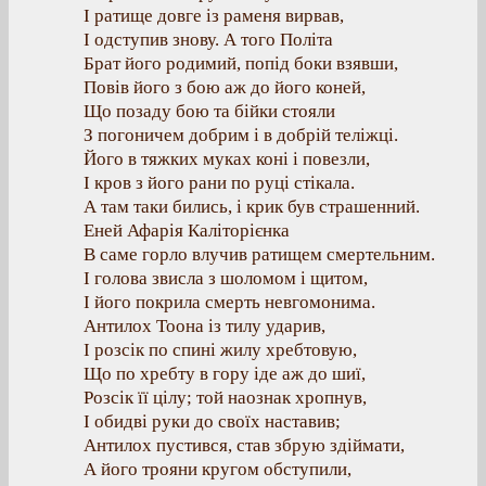
І ратище довге із раменя вирвав,
І одступив знову. А того Політа
Брат його родимий, попід боки взявши,
Повів його з бою аж до його коней,
Що позаду бою та бійки стояли
З погоничем добрим і в добрій теліжці.
Його в тяжких муках коні і повезли,
І кров з його рани по руці стікала.
А там таки бились, і крик був страшенний.
Еней Афарія Каліторієнка
В саме горло влучив ратищем смертельним.
І голова звисла з шоломом і щитом,
І його покрила смерть невгомонима.
Антилох Тоона із тилу ударив,
І розсік по спині жилу хребтовую,
Що по хребту в гору іде аж до шиї,
Розсік її цілу; той наознак хропнув,
І обидві руки до своїх наставив;
Антилох пустився, став збрую здіймати,
А його трояни кругом обступили,