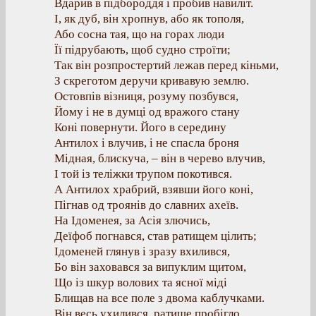
Вдарив в підбороддя і пробив навиліт.
І, як дуб, він хропнув, або як тополя,
Або сосна тая, що на горах люди
Її підрубають, щоб судно строїти;
Так він розпростертий лежав перед кіньми,
З скреготом деручи кривавую землю.
Остовпів візниця, розуму позбувся,
Йому і не в думці од вражого стану
Коні повернути. Його в середину
Антилох і влучив, і не спасла броня
Мідная, блискуча, – він в черево влучив,
І той із теліжки трупом покотився.
А Антилох храбрий, взявши його коні,
Пігнав од троянів до славних ахеїв.
На Ідоменея, за Асія злючись,
Деїфоб погнався, став ратищем цілить;
Ідоменей глянув і зразу вхилився,
Бо він заховався за випуклим щитом,
Що із шкур волових та ясної міді
Блищав на все поле з двома каблучками.
Він весь ухилився, ратище пробігло