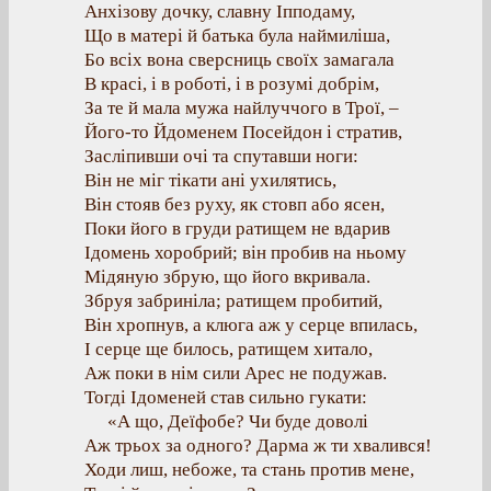
Анхізову дочку, славну Іпподаму,
Що в матері й батька була наймиліша,
Бо всіх вона сверсниць своїх замагала
В красі, і в роботі, і в розумі добрім,
За те й мала мужа найлуччого в Трої, –
Його-то Йдоменем Посейдон і стратив,
Засліпивши очі та спутавши ноги:
Він не міг тікати ані ухилятись,
Він стояв без руху, як стовп або ясен,
Поки його в груди ратищем не вдарив
Ідомень хоробрий; він пробив на ньому
Мідяную збрую, що його вкривала.
Збруя забриніла; ратищем пробитий,
Він хропнув, а клюга аж у серце впилась,
І серце ще билось, ратищем хитало,
Аж поки в нім сили Арес не подужав.
Тогді Ідоменей став сильно гукати:
«А що, Деїфобе? Чи буде доволі
Аж трьох за одного? Дарма ж ти хвалився!
Ходи лиш, небоже, та стань против мене,