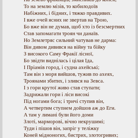
То на землю мізів, то кобилодоїв
Набіжних, і бідних, і тяжко правдивих.
І вже очей ясних не звертав на Трою,
Бо вже він не думав, щоб хто із безсмертних
Став запомагати троян чи данаїв.
Но Землетряс сильний чатував не дарма:
Він дивом дивився на війну та бійку
З високого Саму Фракії лісної,
Бо звідти виднілась і цілая Іда,
І Пріамів город, і судна ахейські;
Там він з моря вийшов, тужив по ахеях,
Троянами збитих, і злився на Зевса.
І з гори крутої живо став ступати;
Задрижали гори і ліси високі
Під ногами бога; і тричі ступив він,
А четвертим ступнем дойшов аж до Еги.
А там у лимані були його доми
Злоті, марморові, вічно некрушимі;
Туди і пішов він, запріг у теліжку
Коней мідноногих, бистрих, злотогривих;