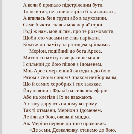
А коли б припало підстріленим бути,
То не в тил, не в шию стріла б тая впилась,
А впилась би в груди або в здуховини,
Саме б як ти гнався між первії строї.
Годі ж нам, мов дітям, про те розмовляти,
Щоби хто часами не став нарікати.
Біжи ж до наміту за ратищем кріпким».
Меріон, подібний до бога Ареса,
Миттю із наміту взяв ратище мідне
І сильний до бою пішов з Ідоменем.
Мов Арес смертенний виходить до бою
Разом з своїм сином Страхом незборимим,
Що й самих хоробрих і тих залякає,
Йдуть вони з Фракії на сильних ефірів
Або на хлегіян і їх не вважають,
А славу дарують одному котрому.
Так ті отамани, Мерйон з Ідоменем,
Летіли до бою, оковані міддю.
Аж Меріон первий до того промовив:
«Де ж ми, Девкаленку, станемо до бою,