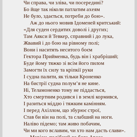
Чи справа, чи зліва, чи посередині?
Бо йще так ніколи патлатим ахеям
Не було, здається, потреби до бою».
Аж до нього мовив Ідоменей критський:
«Для суден сердитих доволі і других;
Там Аякси й Тевкер, справний і до лука,
Жвавий і до бою на рівному полі;
Вони і наситять неситого боєм
Гектора Прийменка, будь він і храбріший;
Буде йому тяжко зі всім його пилом
Замогти їх силу та кріпкії руки
І судна палити, як тільки Кроненко
На бистрії судна полум’я не кине.
Ні, Теламоненко тому не піддасться,
Хто смертним родився і в землі кормився,
І разиться міддю і тяжким камінням.
І перед Ахіллом, що збурює строї,
Став би він на полі, та слабший на ноги.
Наліво підемо; там живо побачим,
Чи ми кого вславим, чи хто нам дасть слави».