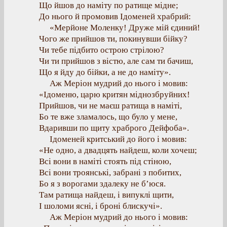
Що йшов до наміту по ратище мідне;
До нього й промовив Ідоменей храбрий:
«Мерйоне Моленку! Друже мій єдиний!
Чого же прийшов ти, покинувши бійку?
Чи тебе підбито острою стрілою?
Чи ти прийшов з вістю, але сам ти бачиш,
Що я йду до бійки, а не до наміту».
Аж Меріон мудрий до нього і мовив:
«Ідоменю, царю критян міднозбруйних!
Прийшов, чи не маєш ратища в наміті,
Бо те вже зламалось, що було у мене,
Вдаривши по щиту храброго Дейфоба».
Ідоменей критський до його і мовив:
«Не одно, а двадцять найдеш, коли хочеш;
Всі вони в наміті стоять під стіною,
Всі вони троянські, забрані з побитих,
Бо я з ворогами здалеку не б’юся.
Там ратища найдеш, і випуклі щити,
І шоломи ясні, і броні блискучі».
Аж Меріон мудрий до нього і мовив: