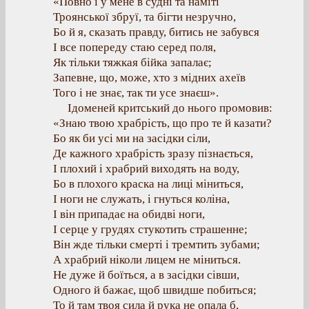
«Повно і у мене в судні та наміті
Троянської збруї, та бігти незручно,
Бо й я, сказать правду, битись не забувся
І все попереду стаю серед поля,
Як тільки тяжкая бійка запалає;
Запевне, що, може, хто з мідних ахеїв
Того і не знає, так ти усе знаєш».
Ідоменей критський до нього промовив:
«Знаю твою храбрість, що про те й казати?
Бо як би усі ми на засідки сіли,
Де кажного храбрість зразу пізнається,
І плохий і храбрий виходять на воду,
Бо в плохого краска на лиці міниться,
І ноги не служать, і гнуться коліна,
І він припадає на обидві ноги,
І серце у грудях стукотить страшенне;
Він жде тільки смерті і тремтить зубами;
А храбрий ніколи лицем не міниться.
Не дуже й боїться, а в засідки сівши,
Одного й бажає, щоб швидше побиться;
То й там твоя сила й рука не опала б,