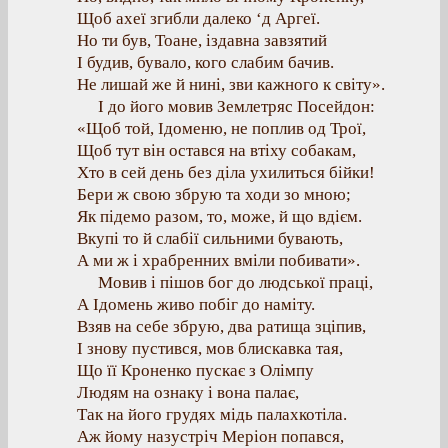
Щоб ахеї згибли далеко ‘д Аргеї.
Но ти був, Тоане, іздавна завзятий
І будив, бувало, кого слабим бачив.
Не лишай же й нині, зви кажного к світу».
І до його мовив Землетряс Посейдон:
«Щоб той, Ідоменю, не поплив од Трої,
Щоб тут він остався на втіху собакам,
Хто в сей день без діла ухилиться бійки!
Бери ж свою збрую та ходи зо мною;
Як підемо разом, то, може, й що вдієм.
Вкупі то й слабії сильними бувають,
А ми ж і храбренних вміли побивати».
Мовив і пішов бог до людської праці,
А Ідомень живо побіг до наміту.
Взяв на себе збрую, два ратища зціпив,
І знову пустився, мов блискавка тая,
Що її Кроненко пускає з Олімпу
Людям на ознаку і вона палає,
Так на його грудях мідь палахкотіла.
Аж йому назустріч Меріон попався,