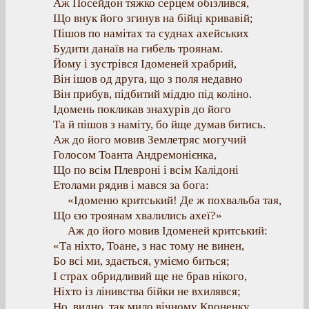
Аж Посейдон тяжко серцем обізлився,
Що внук його згинув на бійці кривавій;
Пішов по намітах та суднах ахейських
Будити данаїв на гибель троянам.
Йому і зустрівся Ідоменей храбрий,
Він ішов од друга, що з поля недавно
Він прибув, підбитий міддю під коліно.
Ідомень покликав знахурів до його
Та й пішов з наміту, бо йще думав битись.
Аж до його мовив Землетряс могучий
Голосом Тоанта Андремонієнка,
Що по всім Плевроні і всім Калідоні
Етолами рядив і мався за бога:
«Ідоменю критський! Де ж похвальба тая,
Що єю троянам хвалились ахеї?»
Аж до його мовив Ідоменей критський:
«Та ніхто, Тоане, з нас тому не винен,
Бо всі ми, здається, уміємо биться;
І страх обридливий ще не брав нікого,
Ніхто із лінивства бійки не вхилявся;
Но, видно, так мило вічному Кроненку,