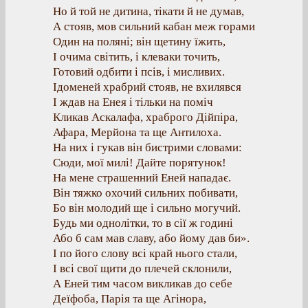
Но й той не дитина, тікати й не думав,
А стояв, мов сильний кабан меж горами
Один на поляні; він щетину їжить,
І очима світить, і клеваки точить,
Готовий одбити і псів, і мисливих.
Ідоменей храбрий стояв, не вхилявся
І ждав на Енея і тільки на поміч
Кликав Аскалафа, храброго Дійпіра,
Афара, Мерйона та ще Антилоха.
На них і гукав він бистрими словами:
Сюди, мої милі! Дайте порятунок!
На мене страшенний Еней нападає.
Він тяжко охочий сильних побивати,
Бо він молодий ще і сильно могучий.
Будь ми однолітки, то в сії ж годині
Або б сам мав славу, або йому дав би».
І по його слову всі край нього стали,
І всі свої щити до плечей склонили,
А Еней тим часом викликав до себе
Деїфоба, Парія та ще Агінора,