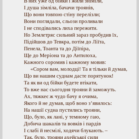
В них уже од бійки і жили зніміли,
І душа зімліла, бачачи троянів,
Що вони товпою стіну перелізли;
Вони поглядали, сльози проливали
І не сподівались лиха пережити.
Но Землетряс сильний зараз пробудив їх,
Підійшов до Тевкра, потім до Ліїта,
Пенела, Тоанта та до Діїпіра,
Ще до Меріона та до Антилоха,
Кажного соромив і кажному мовив:
«Сором вам, молодці! Та я тільки й думав,
Що ви нашим суднам дасте порятунок!
Та як ви од бійки будете втікати,
То вже нас сьогодня трояни й заможуть.
Ах, тяжкеє ж чудо бачу я очима,
Якого й не думав, щоб воно з’явилось:
На нашії судна пустились трояни,
Що, було, як лані, у темному гаю,
Добича шакалів та вовків і пардів
І слабі й несмілі, ходячи блукають. –
Так, було, трояни ахейської сили