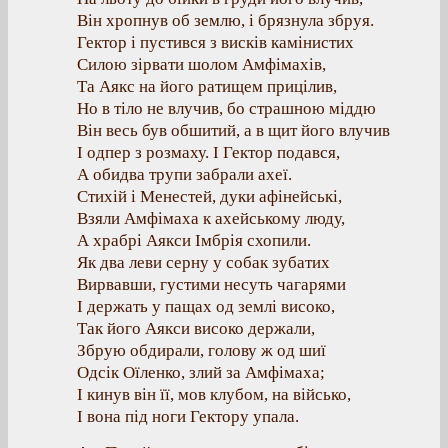
Він хропнув об землю, і брязнула збруя.
Гектор і пустився з висків камінистих
Силою зірвати шолом Амфімахів,
Та Аякс на його ратищем прицілив,
Но в тіло не влучив, бо страшною міддю
Він весь був обшитий, а в щит його влучив
І одпер з розмаху. І Гектор подався,
А обидва трупи забрали ахеї.
Стихій і Менестей, дуки афінейські,
Взяли Амфімаха к ахейському люду,
А храбрі Аякси Імбрія схопили.
Як два леви серну у собак зубатих
Вирвавши, густими несуть чагарями
І держать у пащах од землі високо,
Так його Аякси високо держали,
Збрую обдирали, голову ж од шиї
Одсік Оїленко, злий за Амфімаха;
І кинув він її, мов клубом, на військо,
І вона під ноги Гектору упала.