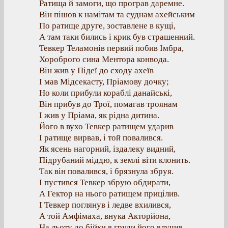
Ратища й замоги, що програв даремне.
Він пішов к намітам та суднам ахейським
По ратище друге, зоставлене в кущі,
А там таки бились і крик був страшенний.
Тевкер Теламонів первий побив Імбра,
Хороброго сина Ментора конвода.
Він жив у Підеї до сходу ахеїв
І мав Мідсекасту, Пріамову дочку;
Но коли прибули кораблі данайські,
Він прибув до Трої, помагав троянам
І жив у Пріама, як рідна дитина.
Його в вухо Тевкер ратищем ударив
І ратище вирвав, і той повалився.
Як ясень нагорний, іздалеку видний,
Підрубаний міддю, к землі віти клонить.
Так він повалився, і брязнула збруя.
І пустився Тевкер збрую обдирати,
А Гектор на нього ратищем прицілив.
І Тевкер поглянув і ледве вхилився,
А той Амфімаха, внука Акторйона,
На льоту до бійки в груди його влучив,