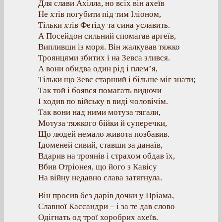
Для слави Ахілла, но всіх він ахеїв
Не хтів погубити під тим Іліоном,
Тільки хтів Фетіду та сина уславить.
А Посейдон сильний спомагав аргеїв,
Випливши із моря. Він жалкував тяжко
Троянцями збитих і на Зевса злився.
А вони обидва один рід і плем’я,
Тільки що Зевс старший і більше міг знати;
Так той і боявся помагать видючи
І ходив по війську в виді чоловічім.
Так вони над ними мотуза тягали,
Мотуза тяжкого бійки й суперечки,
Що людей немало живота позбавив.
Ідоменей сивий, ставши за данаїв,
Вдарив на троянів і страхом обдав їх,
Вбив Отріонея, що його з Кавісу
На війну недавно слава затягнула.
Він просив без дарів дочки у Пріама,
Славної Кассандри – і за те дав слово
Одігнать од трої хоробрих ахеїв.