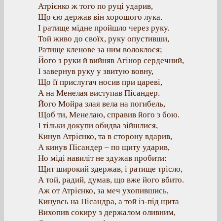
Атрієнко ж того по руці ударив,
Що єю держав він хорошого лука.
І ратище мідне пройшло через руку.
Той живо до своїх, руку опустивши,
Ратище кленове за ним волоклося;
Його з руки й вийняв Агінор сердечний,
І завернув руку у звитую вовну,
Що її прислугач носив при цареві,
А на Менелая виступав Пісандер.
Його Мойра злая вела на погибель,
Щоб ти, Менелаю, справив його з бою.
І тільки докупи обидва зійшлися,
Кинув Атрієнко, та в сторону вдарив,
А кинув Пісандер – по щиту ударив,
Но міді навиліт не здужав пробити:
Щит широкий здержав, і ратище трісло,
А той, радий, думав, що вже його вбито.
Аж от Атрієнко, за меч ухопившись,
Кинувсь на Пісандра, а той із-під щита
Вихопив сокиру з держалом оливним,