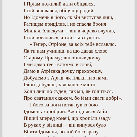
І Пріам пожилий дати обіцявся,
І той воювався, обіцянці радий.
Но Ідомень в його, як він виступав лиш,
Ратищем прицілив, і не спасла броня
Мідная, блискуча, – він в черево влучив,
І той повалився, а той став гукати:
«Тепер, Отріоне, за всіх тебе вславлю,
Як ти нам учиниш, на що давав слово
Старому Пріаму; він обіцяв дочку,
І ми дамо теє і встоїмо в слові;
Дамо в Атрієнка дочку прехорошу,
Добудемо з Аргів, як тільки ти з нами
Іліон добудеш, залюднене місто.
Ходи лиш до суден, так ми, як годиться,
Про сватання скажем, бо й ми свати добрі».
І його за ноги потягнув із бою
Ідомень хоробрий. Аж піднявся Асій
Піший вперед коней, що хропіли ззаду
В руках у візниці, – він кинувся було
Вбити Ідоменя, но той його зразу