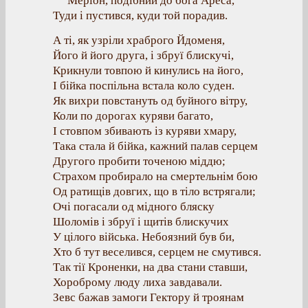
Меріон, подібний до бога Ареса,
Туди і пустився, куди той порадив.
А ті, як узріли храброго Йдоменя,
Його й його друга, і збруї блискучі,
Крикнули товпою й кинулись на його,
І бійка поспільна встала коло суден.
Як вихри повстануть од буйного вітру,
Коли по дорогах куряви багато,
І стовпом збивають із куряви хмару,
Така стала й бійка, кажний палав серцем
Другого пробити точеною міддю;
Страхом пробирало на смертельнім бою
Од ратищів довгих, що в тіло встрягали;
Очі погасали од мідного бляску
Шоломів і збруї і щитів блискучих
У цілого війська. Небоязний був би,
Хто б тут веселився, серцем не смутився.
Так тії Кроненки, на два стани ставши,
Хороброму люду лиха завдавали.
Зевс бажав замоги Гектору й троянам