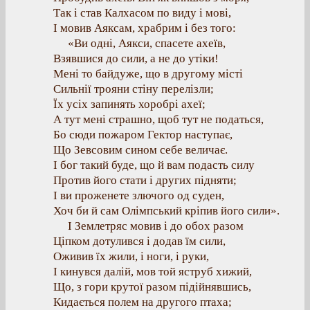
Так і став Калхасом по виду і мові,
І мовив Аяксам, храбрим і без того:
«Ви одні, Аякси, спасете ахеїв,
Взявшися до сили, а не до утіки!
Мені то байдуже, що в другому місті
Сильнії трояни стіну перелізли;
Їх усіх запинять хоробрі ахеї;
А тут мені страшно, щоб тут не податься,
Бо сюди пожаром Гектор наступає,
Що Зевсовим сином себе величає.
І бог такий буде, що й вам подасть силу
Против його стати і других підняти;
І ви проженете злючого од суден,
Хоч би й сам Олімпський кріпив його сили».
І Землетряс мовив і до обох разом
Ціпком дотулився і додав їм сили,
Оживив їх жили, і ноги, і руки,
І кинувся далій, мов той яструб хижий,
Що, з гори крутої разом підійнявшись,
Кидається полем на другого птаха;