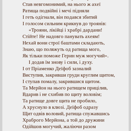
Став невгомонимий, на нього ж ахеї
Ратища подвійні і мечі підняли
І геть одігнали, він подався збитий
І голосом сильним крикнув до троянів:
«Трояни, лікійці і храбрі дардани!
Стійте! Не надовго панувать ахеям!
Нехай вони строї баштами складають,
Знаю, що поляжуть од ратища мого,
Як тільки поможе Герин муж могучий».
І додав їм знову і сили, і духу.
І от Пріаменко Деїфоб зазналий
Виступив, закривши груди круглим щитом,
І ступав помалу, закрившися щитом.
Та Мерйон на нього ратищем прицілив,
Вдарив і не схибив по щиту воловім;
Та ратище довге щита не пробило,
А хруснуло в клюзі. Деїфоб одразу
Щит одвів воловий, ратища спужавшись
Храброго Мерйона, а той до дружини
Одійшов могучий, жаліючи разом