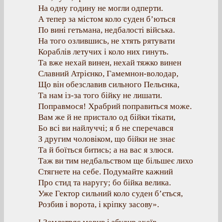
На одну годину не могли одперти.
А тепер за містом коло суден б’ються
По вині гетьмана, недбалості війська.
На того озлившись, не хтять рятувати
Кораблів летучих і коло них гинуть.
Та вже нехай винен, нехай тяжко винен
Славний Атрієнко, Гамемнон-володар,
Що він обезславив сильного Пельєнка,
Та нам із-за того бійку не лишати.
Поправмося! Храбрий поправиться може.
Вам же й не пристало од бійки тікати,
Бо всі ви найлуччі; я б не сперечався
З другим чоловіком, що бійки не знає
Та й боїться битись; а на вас я злюся.
Таж ви тим недбальством ще більшеє лихо
Стягнете на себе. Подумайте кажний
Про стид та наругу; бо бійка велика.
Уже Гектор сильний коло суден б’ється,
Розбив і ворота, і кріпку засову».