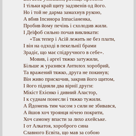
І тільки край щиту задзвенів од його.
Но і той не дарма замахнув рукою,
А вбив Іпсинора Іппасіаненка,
Пробив йому печінь і схолодив жили.
І Деїфоб сильно почав викликати:
«Так тепер і Асій лежить не без плати,
І він на одході в пекельнії брами
Зрадіє, що має спідручного в себе».
Мовив, і аргеї тяжко затужили,
Більше ж уразився Антилох хоробрий,
Та вражений тяжко, друга не покинув;
Він живо прискочив, закрив його щитом,
І його підняли два вірнії други:
Мікіст Ехієнко і дивний Аластор,
І к суднам понесли і тяжко тужили.
А Йдомень тим часом з сили не збивався,
А йшов хоч троянця нічею покрити,
Хоч самому впасти за лихо ахейське.
І от Алкатоя, хороброго сина
Славного Есвіта, що мав за собою