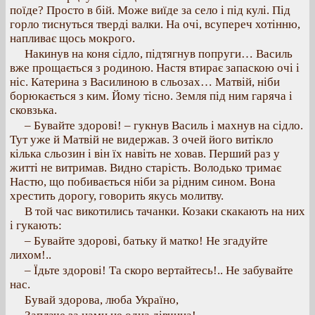
поїде? Просто в бій. Може виїде за село і під кулі. Під
горло тиснуться тверді валки. На очі, всупереч хотінню,
напливає щось мокрого.
Накинув на коня сідло, підтягнув попруги… Василь
вже прощається з родиною. Настя втирає запаскою очі і
ніс. Катерина з Василиною в сльозах… Матвій, ніби
борюкається з ким. Йому тісно. Земля під ним гаряча і
сковзька.
– Бувайте здорові! – гукнув Василь і махнув на сідло.
Тут уже й Матвій не видержав. З очей його витікло
кілька сльозин і він їх навіть не ховав. Перший раз у
житті не витримав. Видно старість. Володько тримає
Настю, що побивається ніби за рідним сином. Вона
хрестить дорогу, говорить якусь молитву.
В той час викотились тачанки. Козаки скакають на них
і гукають:
– Бувайте здорові, батьку й матко! Не згадуйте
лихом!..
– Їдьте здорові! Та скоро вертайтесь!.. Не забувайте
нас.
Бувай здорова, люба Україно,