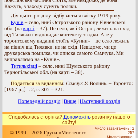
повстанська частина стоїть, але невідомо, де вона.
Кажуть, з заходу сунуть поляки.
Дія цього розділу відбувається влітку 1919 року.
Кунів
– село, нині Острозького району Рівненської
обл. (на
карті
– 37). Це село, як і Острог, лежить на схід
від Тилявки і відповідає контексту згадки. Але у
торонтському виданні стоїть «Кунин» – це село лежить
на північ від Тилявки, не на схід. Невідомо, чи це
друкарська помилка, чи описка самого Самчука. Ми
виправляємо на «Кунів».
Титильківці
– село, нині Шумського району
Тернопільської обл. (на карті – 38).
Подається за виданням
:
Самчук У.
Волинь. – Торонто:
[1967 р.,] т. 2, с. 305 – 321.
Попередній розділ
|
Вище
|
Наступний розділ
Сподобалась сторінка?
Допоможіть
розвитку нашого
сайту!
Число завантажень : 2
© 1999 – 2026 Група «Мисленого
257
Модифіковано :