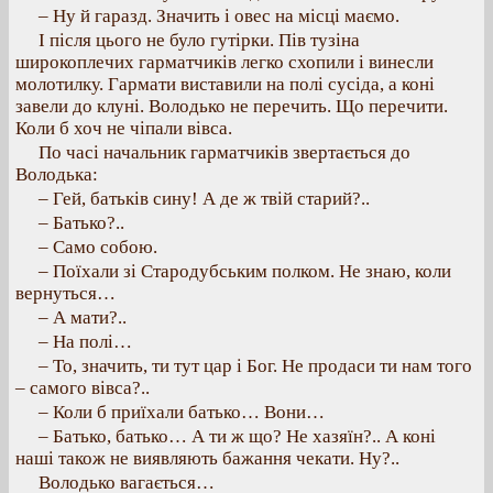
– Ну й гаразд. Значить і овес на місці маємо.
І після цього не було гутірки. Пів тузіна
широкоплечих гарматчиків легко схопили і винесли
молотилку. Гармати виставили на полі сусіда, а коні
завели до клуні. Володько не перечить. Що перечити.
Коли б хоч не чіпали вівса.
По часі начальник гарматчиків звертається до
Володька:
– Гей, батьків сину! А де ж твій старий?..
– Батько?..
– Само собою.
– Поїхали зі Стародубським полком. Не знаю, коли
вернуться…
– А мати?..
– На полі…
– То, значить, ти тут цар і Бог. Не продаси ти нам того
– самого вівса?..
– Коли б приїхали батько… Вони…
– Батько, батько… А ти ж що? Не хазяїн?.. А коні
наші також не виявляють бажання чекати. Ну?..
Володько вагається…