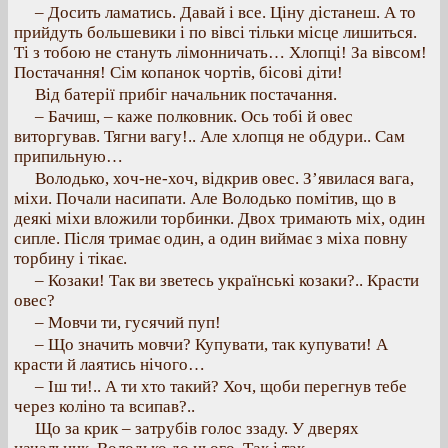
– Досить ламатись. Давай і все. Ціну дістанеш. А то
прийдуть большевики і по вівсі тільки місце лишиться.
Ті з тобою не стануть лімонничать… Хлопці! За вівсом!
Постачання! Сім копанок чортів, бісові діти!
Від батерії прибіг начальник постачання.
– Бачиш, – каже полковник. Ось тобі й овес
виторгував. Тягни вагу!.. Але хлопця не обдури.. Сам
припильную…
Володько, хоч-не-хоч, відкрив овес. З’явилася вага,
міхи. Почали насипати. Але Володько помітив, що в
деякі міхи вложили торбинки. Двох тримають міх, один
сипле. Після тримає один, а один виймає з міха повну
торбину і тікає.
– Козаки! Так ви зветесь українські козаки?.. Красти
овес?
– Мовчи ти, гусячий пуп!
– Що значить мовчи? Купувати, так купувати! А
красти й лаятись нічого…
– Іш ти!.. А ти хто такий? Хоч, щоби перегнув тебе
через коліно та всипав?..
Що за крик – затрубів голос ззаду. У дверях