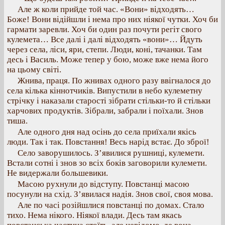
Але ж коли прийде той час. «Вони» відходять…
Боже! Вони відійшли і нема про них ніякої чутки. Хоч би
гармати заревли. Хоч би один раз почути регіт свого
кулемета… Все далі і далі відходять «вони»… Йдуть
через села, ліси, яри, степи. Люди, коні, тачанки. Там
десь і Василь. Може тепер у бою, може вже нема його
на цьому світі.
Жнива, праця. По жнивах одного разу ввігналося до
села кілька кіннотчиків. Випустили в небо кулеметну
стрічку і наказали старості зібрати стільки-то й стільки
харчових продуктів. Зібрали, забрали і поїхали. Знов
тиша.
Але одного дня над осінь до села приїхали якісь
люди. Так і так. Повстання! Весь нарід встає. До зброї!
Село заворушилось. З’явилися рушниці, кулемети.
Встали сотні і знов зо всіх боків заговорили кулемети.
Не видержали большевики.
Масою рухнули до відступу. Повстанці масою
посунули на схід. З’явилася надія. Знов свої, своя мова.
Але по часі розійшлися повстанці по домах. Стало
тихо. Нема нікого. Ніякої влади. Десь там якась