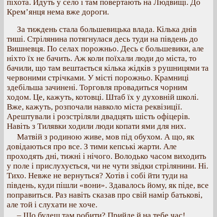
піхота. Йдуть у село і там повертають на Людвищі. До
Крем’янця нема вже дороги.
За тиждень стала большевицька влада. Кілька днів
тиші. Стрілянина потягнулася десь туди на південь до
Вишневця. По селах порожньо. Десь є большевики, але
ніхто їх не бачить. Аж коли поїхали люди до міста, то
бачили, що там вештається кілька жідків з рушницями та
червоними стрічками. У місті порожньо. Крамниці
здебільша зачинені. Торговля провадиться чорним
ходом. Це, кажуть, котовці. Штаб їх у духовній школі.
Вже, кажуть, розпочали навколо міста реквізиції.
Арештували і розстріляли двадцять шість офіцерів.
Навіть з Тилявки ходили люди копати ями для них.
Матвій з родиною живе, мов під обухом. А що, як
довідаються про все. З тими кепські жарти. Але
проходять дні, тижні і нічого. Володько часом виходить
у поле і прислухується, чи не чути звідки стрілянини. Ні.
Тихо. Невже не вернуться? Хотів і собі йти туди на
південь, куди пішли «вони». Здавалось йому, як піде, все
поправиться. Раз навіть сказав про свій намір батькові,
але той і слухати не хоче.
– Що будеш там робити? Прийде й на тебе час!..