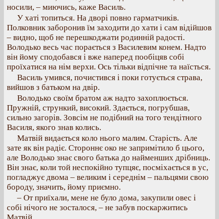
носили, – миючись, каже Василь.
У хаті топиться. На дворі повно гарматчиків.
Полковник заборонив їм заходити до хати і сам відійшов
– видно, щоб не перешкоджати родинній радості.
Володько весь час порається з Василевим конем. Надто
він йому сподобався і вже наперед пообіцяв собі
проїхатися на нім верхи. Ось тільки відпічне та наїсться.
Василь умився, почистився і поки готується страва,
вийшов з батьком на двір.
Володько своїм братом аж надто захоплюється.
Пружній, стрункий, високий. Здається, погрубшав,
сильно загорів. Зовсім не подібний на того тендітного
Василя, якого знав колись.
Матвій видається коло нього малим. Старість. Але
зате як він радіє. Стороннє око не запримітило б цього,
але Володько знає свого батька до найменших дрібниць.
Він знає, коли той неспокійно тупцяє, посміхається в ус,
погладжує двома – великим і середнім – пальцями свою
бороду, значить, йому приємно.
– От приїхали, мене не було дома, закупили овес і
собі нічого не зосталося, – не забув поскаржитись
Матвій.