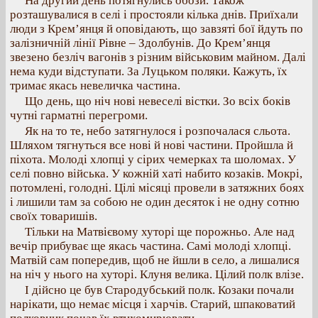
На другий день потягнулись обози. Також
розташувалися в селі і простояли кілька днів. Приїхали
люди з Крем’янця й оповідають, що завзяті бої йдуть по
залізничній лінії Рівне – Здолбунів. До Крем’янця
звезено безліч вагонів з різним військовим майном. Далі
нема куди відступати. За Луцьком поляки. Кажуть, їх
тримає якась невеличка частина.
Що день, що ніч нові невеселі вістки. Зо всіх боків
чутні гарматні перегроми.
Як на то те, небо затягнулося і розпочалася сльота.
Шляхом тягнуться все нові й нові частини. Пройшла й
піхота. Молоді хлопці у сірих чемерках та шоломах. У
селі повно війська. У кожній хаті набито козаків. Мокрі,
потомлені, голодні. Цілі місяці провели в затяжних боях
і лишили там за собою не один десяток і не одну сотню
своїх товаришів.
Тільки на Матвієвому хуторі ще порожньо. Але над
вечір прибуває ще якась частина. Самі молоді хлопці.
Матвій сам попередив, щоб не йшли в село, а лишалися
на ніч у нього на хуторі. Клуня велика. Цілий полк влізе.
І дійсно це був Стародубський полк. Козаки почали
нарікати, що немає місця і харчів. Старий, шпаковатий