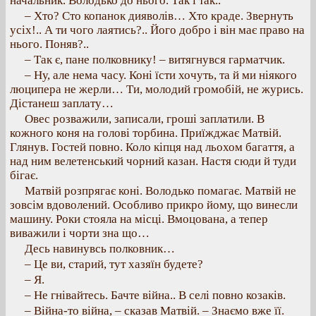
начальник. Володько до нього. Так і так..
– Хто? Сто копанок дияволів… Хто краде. Звернуть
усіх!.. А ти чого лаятись?.. Його добро і він має право на
нього. Поняв?..
– Так є, пане полковнику! – витягнувся гарматчик.
– Ну, але нема часу. Коні їсти хочуть, та й ми ніякого
люципера не жерли… Ти, молодий громобій, не журись.
Дістанеш заплату…
Овес розважили, записали, гроші заплатили. В
кожного коня на голові торбина. Приїжджає Матвій.
Глянув. Гостей повно. Коло кіпця над льохом багаття, а
над ним велетенський чорний казан. Настя сюди й туди
бігає.
Матвій розпрягає коні. Володько помагає. Матвій не
зовсім вдоволений. Особливо прикро йому, що винесли
машину. Роки стояла на місці. Вмоцована, а тепер
виважили і чорти зна що…
Десь навинувсь полковник…
– Це ви, старий, тут хазяїн будете?
– Я.
– Не гнівайтесь. Бачте війна.. В селі повно козаків.
– Війна-то війна, – сказав Матвій. – Знаємо вже її.