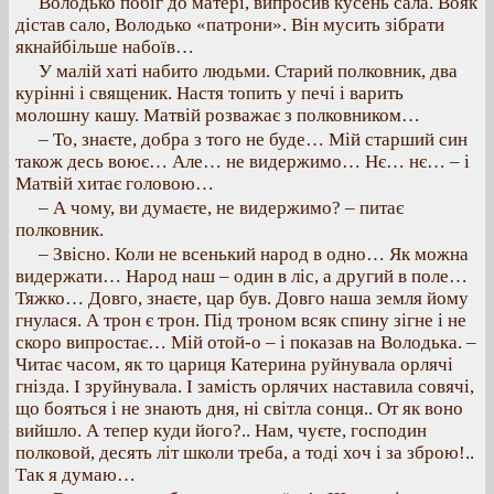
Володько побіг до матері, випросив кусень сала. Вояк
дістав сало, Володько «патрони». Він мусить зібрати
якнайбільше набоїв…
У малій хаті набито людьми. Старий полковник, два
курінні і священик. Настя топить у печі і варить
молошну кашу. Матвій розважає з полковником…
– То, знаєте, добра з того не буде… Мій старший син
також десь воює… Але… не видержимо… Нє… нє… – і
Матвій хитає головою…
– А чому, ви думаєте, не видержимо? – питає
полковник.
– Звісно. Коли не всенький народ в одно… Як можна
видержати… Народ наш – один в ліс, а другий в поле…
Тяжко… Довго, знаєте, цар був. Довго наша земля йому
гнулася. А трон є трон. Під троном всяк спину зігне і не
скоро випростає… Мій отой-о – і показав на Володька. –
Читає часом, як то цариця Катерина руйнувала орлячі
гнізда. І зруйнувала. І замість орлячих наставила совячі,
що бояться і не знають дня, ні світла сонця.. От як воно
вийшло. А тепер куди його?.. Нам, чуєте, господин
полковой, десять літ школи треба, а тоді хоч і за зброю!..
Так я думаю…