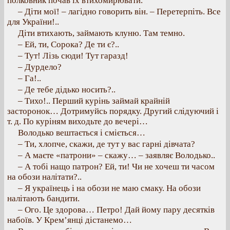
полковник почав їх втихомирювати.
– Діти мої! – лагідно говорить він. – Перетерпіть. Все
для України!..
Діти втихають, займають клуню. Там темно.
– Ей, ти, Сорока? Де ти є?..
– Тут! Лізь сюди! Тут гаразд!
– Дурдело?
– Га!..
– Де тебе дідько носить?..
– Тихо!.. Перший курінь займай крайній
засторонок… Дотримуйсь порядку. Другий слідуючий і
т. д. По куріням виходьте до вечері…
Володько вештається і сміється…
– Ти, хлопче, скажи, де тут у вас гарні дівчата?
– А маєте «патрони» – скажу… – заявляє Володько..
– А тобі нащо патрон? Ей, ти! Чи не хочеш ти часом
на обози налітати?..
– Я українець і на обози не маю смаку. На обози
налітають бандити.
– Ого. Це здорова… Петро! Дай йому пару десятків
набоїв. У Крем’янці дістанемо…