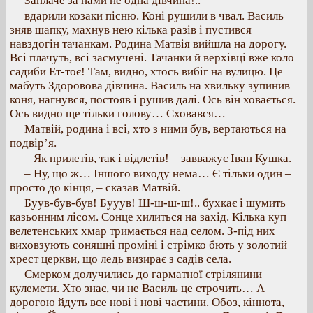
Заплаче за нами не одна дівчина!.. –
вдарили козаки пісню. Коні рушили в чвал. Василь
зняв шапку, махнув нею кілька разів і пустився
навздогін тачанкам. Родина Матвія вийшла на дорогу.
Всі плачуть, всі засмучені. Тачанки й верхівці вже коло
садиби Ет-тоє! Там, видно, хтось вибіг на вулицю. Це
мабуть Здоровова дівчина. Василь на хвильку зупинив
коня, нагнувся, постояв і рушив далі. Ось він ховається.
Ось видно ще тільки голову… Сховався…
Матвій, родина і всі, хто з ними був, вертаються на
подвір’я.
– Як прилетів, так і відлетів! – завважує Іван Кушка.
– Ну, що ж… Іншого виходу нема… Є тільки один –
просто до кінця, – сказав Матвій.
Буув-був-був! Бууув! Ш-ш-ш-ш!.. бухкає і шумить
казьонним лісом. Сонце хилиться на захід. Кілька куп
велетенських хмар тримається над селом. З-під них
виховзують соняшні проміні і стрімко бють у золотий
хрест церкви, що ледь визирає з садів села.
Смерком долучились до гарматної стрілянини
кулемети. Хто знає, чи не Василь це строчить… А
дорогою йдуть все нові і нові частини. Обоз, кіннота,