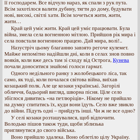
її господарем. Все відчуло нараз, як спали з рук пута.
Всім захотілося валити дубину, тягти до дому, будувати
нові, високі, світлі хати. Всім хочеться жити, жити,
жити…
Край цей уміє жити. Край цей уміє працювати. Була
війна, змела села вогненною мітлою. Прийшов рік мира і
села повстали вогненною працею. Дай мира, волі!..
Назустріч цьому благанню завзято регоче кулемет.
Майже непомітно надійшли дні, коли в селах знов повно
вояків, коли вже десь там зі сходу від Острога,
Кунева
почали доноситися знайомі голоси гармат.
Одного недільного ранку з жолобецького ліса, так
само, як тоді, коли почалася світова війна, виїхав
козацький полк. Але це козаки українські. Загорілі
обличчя, бадьорий вигляд, шворна пісня. Ціле село
збіглося дивитись «на петлюріців». Нікому не прийшло
на думку спитатись їх, куди вони їдуть. Село вже звикло
до війни. Підуть одні – прийдуть інші. Чи ж не все одно?
У селі козаки розташувалися, щоб відпочити.
Володько пішов також туди, щоби зблизька
приглянутися до свого війська.
Воно прийшло здалека. Воно облетіло цілу Україну.