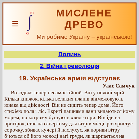
МИСЛЕНЕ
ДРЕВО
☰
Ми робимо Україну – українською!
Волинь
2. Війна і революція
19. Українська армія відступає
Улас Самчук
Володько тепер несамостійний. Він у полоні мрій.
Кілька книжок, кілька великих планів відмежовують
юнака від дійсності. Він не сидить тепер дома. Його
стихією поля і ліс. Вкриті пашнями лани видаються йому
морем, по котрому бушують хвилі-гори. Він іде на
пригірок, стає на отвертому для вітрів місці, розхристує
сорочку, збиває кучері й наслухує, як пориви вітру
б’ються об його молоді нагі груди, як шарпається на