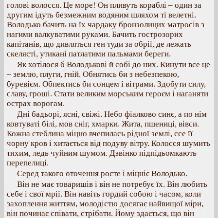
голові волосся. Це море! Он пливуть кораблі – один за
другим ідуть безмежним водяним шляхом ті велетні.
Володько бачить на їх чардаку бронзолицих матросів з
нагими валкуватими руками. Бачить гострозорих
капітанів, що дивляться ген туди за обрії, де лежать
скелясті, утикані патлатими пальмами береги.
Як хотілося б Володькові й собі до них. Кинути все це
– землю, плуги, гній. Обнятись би з небезпекою,
буревієм. Обпектись би сонцем і вітрами. Здобути силу,
славу, гроші. Стати великим морським героєм і наганяти
острах ворогам.
Дні бадьорі, ясні, свіжі. Небо фіалково синє, а по нім
ковтуваті білі, мов сніг, хмарки. Жита, пшениці, вівси.
Кожна стеблина міцно вчепилась рідної землі, ссе її
чорну кров і хитається від подуву вітру. Колосся шумить
тихим, ледь чуйним шумом. Дзвінко підпідьомкають
перепелиці.
Серед такого оточення росте і міцніє Володько.
Він не має товаришів і він не потребує їх. Він любить
себе і свої мрії. Він навіть гордий собою і часом, коли
захоплення життям, молодістю досягає найвищої міри,
він починає співати, стрібати. Йому здається, що він