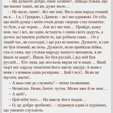
– Ви думаєте добре, пане хазяїне!.. Шкода тільки, що
ми маємо таких, як ви, дуже мало…
– Не мало, пане!.. Всі ми такі. Весь наш народ отакий,
як я… І я, і Грицько, і Данило – всі ми однакові. От хіба
що моїй думці і моїм очам дещо скорше стає понятно:
то біле, а це чорне… Але всі ми такі… Прийде, кажу
вам, час і всі, як один, встануть і синів своїх дадуть, а
дочок заставлять робити те, що робили сини… От у
такий час, як сьогодні, і ще раз встанемо. Думаєте, я сам
не був темний, як пень. Думаєте, коли прийшла війна,
ота-о сама, що стільки народу нашого вичавила, я не
йшов за царя?.. Йшов. Бо був рускій, і дід мій був
рускій… Хто знав, що москаль вкрав ім’я наше… Який
чорт міг одразу помітити його овечу шкуру. А вовк є
вовк і з вовком одна розправа… Бий і все!.. Всяк це
мусить знати!..
– А ваш син де служить? – питає полковник.
– Незвісно. Нема, бачте, чуток. Може вже й не жиє…
– А цей?..
– Цей ніби того… На школу його подав…
– О, це добре зробили!.. – підкинув один із курінних,
що уважно слухають.