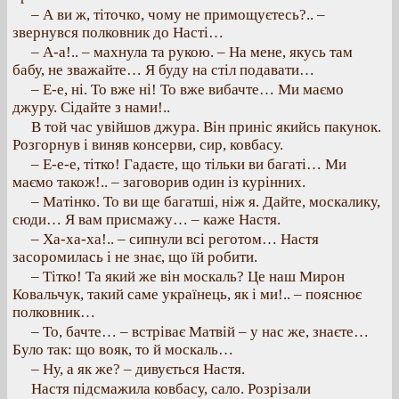
– А ви ж, тіточко, чому не примощуєтесь?.. –
звернувся полковник до Насті…
– А-а!.. – махнула та рукою. – На мене, якусь там
бабу, не зважайте… Я буду на стіл подавати…
– Е-е, ні. То вже ні! То вже вибачте… Ми маємо
джуру. Сідайте з нами!..
В той час увійшов джура. Він приніс якийсь пакунок.
Розгорнув і виняв консерви, сир, ковбасу.
– Е-е-е, тітко! Гадаєте, що тільки ви багаті… Ми
маємо також!.. – заговорив один із курінних.
– Матінко. То ви ще багатші, ніж я. Дайте, москалику,
сюди… Я вам присмажу… – каже Настя.
– Ха-ха-ха!.. – сипнули всі реготом… Настя
засоромилась і не знає, що їй робити.
– Тітко! Та який же він москаль? Це наш Мирон
Ковальчук, такий саме українець, як і ми!.. – пояснює
полковник…
– То, бачте… – встріває Матвій – у нас же, знаєте…
Було так: що вояк, то й москаль…
– Ну, а як же? – дивується Настя.
Настя підсмажила ковбасу, сало. Розрізали