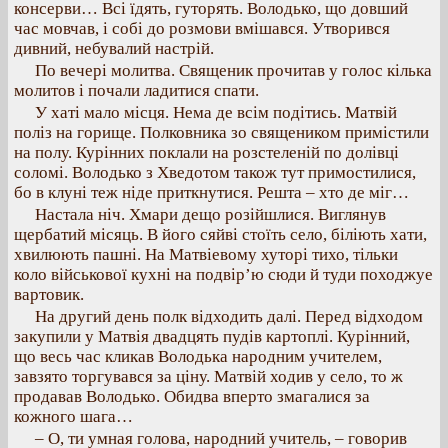
консерви… Всі їдять, гуторять. Володько, що довший
час мовчав, і собі до розмови вмішався. Утворився
дивний, небувалий настрій.
По вечері молитва. Священик прочитав у голос кілька
молитов і почали ладитися спати.
У хаті мало місця. Нема де всім подітись. Матвій
поліз на горище. Полковника зо священиком примістили
на полу. Курінних поклали на розстеленій по долівці
соломі. Володько з Хведотом також тут примостилися,
бо в клуні теж ніде приткнутися. Решта – хто де міг…
Настала ніч. Хмари дещо розійшлися. Виглянув
щербатий місяць. В його сяйві стоїть село, біліють хати,
хвилюють пашні. На Матвіевому хуторі тихо, тільки
коло військової кухні на подвір’ю сюди й туди походжуе
вартовик.
На другий день полк відходить далі. Перед відходом
закупили у Матвія двадцять пудів картоплі. Курінний,
що весь час кликав Володька народним учителем,
завзято торгувався за ціну. Матвій ходив у село, то ж
продавав Володько. Обидва вперто змагалися за
кожного шага…
– О, ти умная голова, народний учитель, – говорив