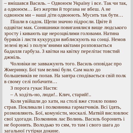
– вмішався Василь. – Одвоюєм Україну і все. Так чи так,
а одвоюєм… Без жертви й торгана не вбеш. А не
одвоюєм ми – наші діти одвоюють. Мусить так бути…
Пішли в садок. Щепи значно підросли. Цвіте й
одцвітає мак. Соняшники повиганялися вище людського
зросту і кивають ще нерозцвілими головами. Натина
буряків і листя кукурудзи виблискують на сонці. Немов
зелені вужі з полум’яними квітами розповзається
бадилля гарбуза. З квітки на квітку перелітає товстий
джміль.
Чоловіки не завважують того. Василь оповідає про
Жмеринку. Бої там великі були. Сам мало до
большевиків не попав. На завтра сподівається свій полк
в свому селі побачити…
З порога гукає Настя:
– А ходіть-но, люди!.. Клич, старий!..
Коли увійшли до хати, на столі вже стояло повно
страв. Покликали і полковника гарматчиків. Всі їдять,
розмовляють. Бої, комуністи, москалі. Матвій висловлює
свої здогади. Полковник лає Волинь. Василь боронить і
не боронить. Володько то сям, то там і свого шага до
загальної гутірки докине.