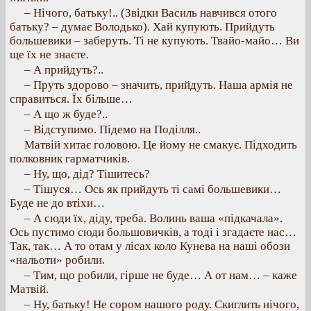
– Нічого, батьку!.. (Звідки Василь навчився отого
батьку? – думає Володько). Хай купують. Прийдуть
большевики – заберуть. Ті не купують. Твайо-майо… Ви
ще їх не знаєте.
– А прийдуть?..
– Пруть здорово – значить, прийдуть. Наша армія не
справиться. Їх більше…
– А що ж буде?..
– Відступимо. Підемо на Поділля..
Матвій хитає головою. Це йому не смакує. Підходить
полковник гарматчиків.
– Ну, що, дід? Тішитесь?
– Тішуся… Ось як прийдуть ті самі большевики…
Буде не до втіхи…
– А сюди їх, діду, треба. Волинь ваша «підкачала».
Ось пустимо сюди большовичків, а тоді і згадаєте нас…
Так, так… А то отам у лісах коло Кунева на наші обози
«нальоти» робили.
– Тим, що робили, гірше не буде… А от нам… – каже
Матвій.
– Ну, батьку! Не сором нашого роду. Скиглить нічого,