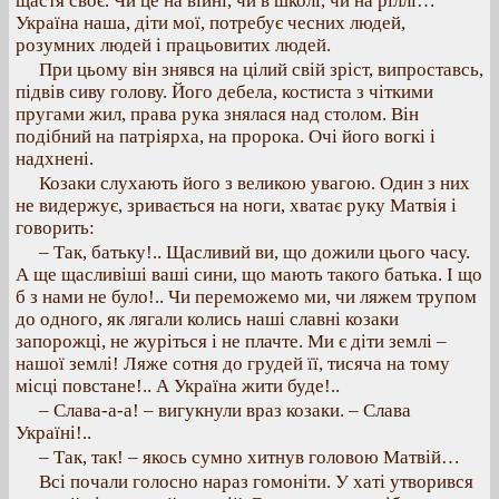
щастя своє. Чи це на війні, чи в школі, чи на ріллі…
Україна наша, діти мої, потребує чесних людей,
розумних людей і працьовитих людей.
При цьому він знявся на цілий свій зріст, випроставсь,
підвів сиву голову. Його дебела, костиста з чіткими
пругами жил, права рука знялася над столом. Він
подібний на патріярха, на пророка. Очі його вогкі і
надхнені.
Козаки слухають його з великою увагою. Один з них
не видержує, зривається на ноги, хватає руку Матвія і
говорить:
– Так, батьку!.. Щасливий ви, що дожили цього часу.
А ще щасливіші ваші сини, що мають такого батька. І що
б з нами не було!.. Чи переможемо ми, чи ляжем трупом
до одного, як лягали колись наші славні козаки
запорожці, не журіться і не плачте. Ми є діти землі –
нашої землі! Ляже сотня до грудей її, тисяча на тому
місці повстане!.. А Україна жити буде!..
– Слава-а-а! – вигукнули враз козаки. – Слава
Україні!..
– Так, так! – якось сумно хитнув головою Матвій…
Всі почали голосно нараз гомоніти. У хаті утворився