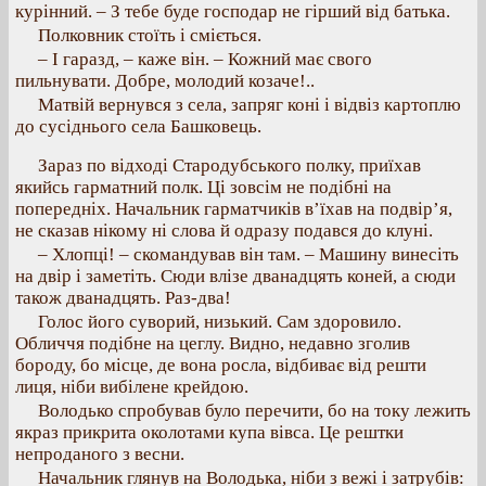
курінний. – З тебе буде господар не гірший від батька.
Полковник стоїть і сміється.
– І гаразд, – каже він. – Кожний має свого
пильнувати. Добре, молодий козаче!..
Матвій вернувся з села, запряг коні і відвіз картоплю
до сусіднього села Башковець.
Зараз по відході Стародубського полку, приїхав
якийсь гарматний полк. Ці зовсім не подібні на
попередніх. Начальник гарматчиків в’їхав на подвір’я,
не сказав нікому ні слова й одразу подався до клуні.
– Хлопці! – скомандував він там. – Машину винесіть
на двір і заметіть. Сюди влізе дванадцять коней, а сюди
також дванадцять. Раз-два!
Голос його суворий, низький. Сам здоровило.
Обличчя подібне на цеглу. Видно, недавно зголив
бороду, бо місце, де вона росла, відбиває від решти
лиця, ніби вибілене крейдою.
Володько спробував було перечити, бо на току лежить
якраз прикрита околотами купа вівса. Це рештки
непроданого з весни.
Начальник глянув на Володька, ніби з вежі і затрубів: