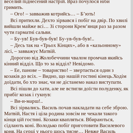
веселий піднесений настрій. Враз почулося ніби
гримить.
– Ого! – завважив котрийсь… – Б’ють!
Всі притихли. Дехто зірвався і побіг на двір. По хвилі
вийшли майже всі… Зі сторони Крем’янця раз за разом
чути гарматні сальви.
– Бу-ув! Був-був-був! Бу-ув-був-був!..
– Десь так на «Трьох Кінцях», або в «казьонному»
лісі, – завважує Матвій.
Дорогою від Жолобеччини чвалом промчав якийсь
кінний відділ. Що то за відділ? Невідомо.
– Ее, панове – товариство! – звертається один з
козаків до всіх. – Видно, що нашій гостині кінець.Ходім
доїдати, бо хто знає, чи не дістанемо наказ виступати.
Всі пішли до хати, але не встигли доїсти полуденку, як
прибіг козак і гукнув:
– Ви-и-марш!..
Всі зірвались. Василь почав накладати на себе зброю.
Матвій, Настя і ціла родина зовсім не чекали такого
кінця цій гостині. Козаки квапляться. Вбираються,
сідлають коні. Володько побіг приготовити Василевого
коня. На серці у нього щось тисне… Невже Василь