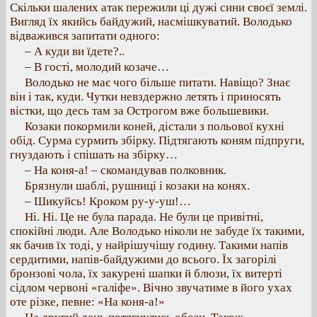
Скільки шалених атак пережили ці дужі сини своєї землі.
Вигляд їх якийсь байдужий, насмішкуватий. Володько
відважився запитати одного:
– А куди ви їдете?..
– В гості, молодий козаче…
Володько не має чого більше питати. Навіщо? Знає
він і так, куди. Чутки невздержно летять і приносять
вістки, що десь там за Острогом вже большевики.
Козаки покормили коней, дістали з польової кухні
обід. Сурма сурмить збірку. Підтягають коням підпруги,
гнуздають і спішать на збірку…
– На коня-а! – скомандував полковник.
Брязнули шаблі, рушниці і козаки на конях.
– Шикуйсь! Кроком ру-у-уш!…
Ні. Ні. Це не була парада. Не були це привітні,
спокійні люди. Але Володько ніколи не забуде їх такими,
як бачив їх тоді, у найрішучішу годину. Такими напів
сердитими, напів-байдужими до всього. Їх загорілі
бронзові чола, їх закурені шапки й блюзи, їх витерті
сідлом червоні «галіфе». Вічно звучатиме в його ухах
оте різке, певне: «На коня-а!»