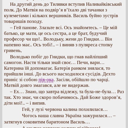
На другий день до Тилявки вступив Наливайківський
полк. До Матвія на подвір’я в’їхало дві тачанки з
кулеметами і кількох вершників. Василь буйно зустрів
товаришів походу.
– Гей панове. Злазьте всі. Ось знайомтесь. – Це мій
батько, це мати, це ось сестра, а це брат, будучий
професор чи що!.. Володьку, жени до Гнидки… Він
напевно має.. Ось тобі!.. – і виняв з пуляреса стопку
гривень,
Володько побіг до Гнидки, що гнав найліпший
самогон. Настя тільки знай своє… Печи, вари…
Катерина їй допомагає. Батерія ранком знялася, то
прийшли інші. До всього насходилося сусідів. Дехто
приніс зі собою
пів-ока
. Засіли, обійшло по чарці.
Матвій довго змагався, але не видержав.
– Ех… Знаю, що завтра відлежу, та була-не-була… Раз
так. Хто знає, чи скоро побачимось. Дай Боже здоров’я,
діти мої!.. – і випив.
Гей, у лузі червона калина похилилася…
Чогось наша славна Україна зажурилася… –
затягнув соковитим баритоном Василь…