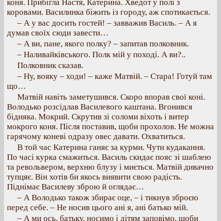
коня. Прибігла Настя, Катерина. Хведот у полі з
коровами. Василинка біжить із городу, аж спотикається.
– А у вас досить гостей! – завважив Василь. – А я
думав своїх сюди завести…
– А ви, пане, якого полку? – запитав полковник.
– Наливайківського. Полк мій у поході. А ви?..
Полковник сказав.
– Ну, вояку – ходи! – каже Матвій. – Стара! Готуй там
що…
Матвій навіть заметушився. Скоро впорав свої коні.
Володько розсідлав Василевого каштана. Вгонився
бідняка. Мокрий. Скрутив зі соломи віхоть і витер
мокрого коня. Після поставив, щоби прохолов. Не можна
гарячому коневі одразу овес давати. Охватиться.
В той час Катерина ганяє за курми. Чути кудакання.
По часі курка смажиться. Василь скидає пояс зі шаблею
та револьвером, верхню блузу і миється. Матвій дивачно
тупцяє. Він хотів би якось виявити свою радість.
Піднімає Василеву зброю й оглядає…
– А Володько також збирає оце, – і тикнув зброєю
перед себе. – Не носив цього ані я, ані батько мій.
– А ми ось, батьку, носимо і дітям заповімо, щоби