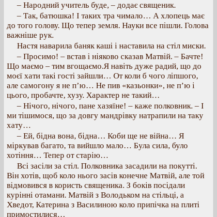
– Народний учитель буде, – додає священик.
– Так, батюшка! І таких тра чимало… А хлопець має
до того голову. Що тепер земля. Науки все пішли. Голова
важніше рук.
Настя наварила баняк каші і наставила на стіл миски.
– Просимо! – встав і ніяково сказав Матвій. – Бачте!
Що маємо – тим вгощаємо.Я навіть дуже радий, що до
моєї хати такі гості зайшли… От коли б чого ліпшого,
але самогону я не п’ю… Не пив «казьонки», не п’ю і
цього, пробачте, хузу. Характер не такий…
– Нічого, нічого, пане хазяїне! – каже полковник. – І
ми тішимося, що за довгу мандрівку натрапили на таку
хату…
– Ей, бідна вона, бідна… Коби ще не війна… Я
міркував багато, та вийшло мало… Була сила, було
хотіння… Тепер от старію…
Всі засіли за стіл. Полковника засадили на покутті.
Він хотів, щоб коло нього засів конечне Матвій, але той
відмовився в користь священика. З боків посідали
курінні отамани. Матвій з Володьком на стільці, а
Хведот, Катерина з Василиною коло припічка на плиті
примостилися…