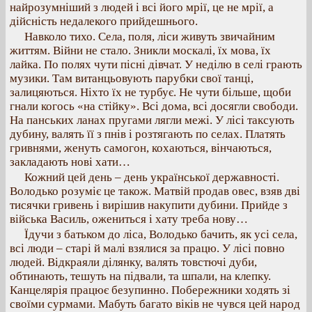
найрозумніший з людей і всі його мрії, це не мрії, а
дійсність недалекого прийдешнього.
Навколо тихо. Села, поля, ліси живуть звичайним
життям. Війни не стало. Зникли москалі, їх мова, їх
лайка. По полях чути пісні дівчат. У неділю в селі грають
музики. Там витанцьовують парубки свої танці,
залицяються. Ніхто їх не турбує. Не чути більше, щоби
гнали когось «на стійку». Всі дома, всі досягли свободи.
На панських ланах пругами лягли межі. У лісі таксують
дубину, валять її з пнів і розтягають по селах. Платять
гривнями, женуть самогон, кохаються, вінчаються,
закладають нові хати…
Кожний цей день – день української державності.
Володько розуміє це також. Матвій продав овес, взяв дві
тисячки гривень і вирішив накупити дубини. Прийде з
війська Василь, ожениться і хату треба нову…
Їдучи з батьком до ліса, Володько бачить, як усі села,
всі люди – старі й малі взялися за працю. У лісі повно
людей. Відкраяли ділянку, валять товстючі дуби,
обтинають, тешуть на підвали, та шпали, на клепку.
Канцелярія працює безупинно. Побережники ходять зі
своїми сурмами. Мабуть багато віків не чувся цей народ