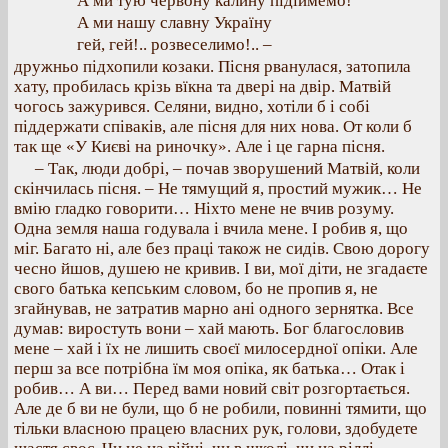
А ми тую червону калину підіймемо!
А ми нашу славну Україну
гей, гей!.. розвеселимо!.. –
дружньо підхопили козаки. Пісня рванулася, затопила
хату, пробилась крізь вїкна та двері на двір. Матвій
чогось зажурився. Селяни, видно, хотіли б і собі
піддержати співаків, але пісня для них нова. От коли б
так ще «У Києві на риночку». Але і це гарна пісня.
– Так, люди добрі, – почав зворушений Матвій, коли
скінчилась пісня. – Не тямущий я, простий мужик… Не
вмію гладко говорити… Ніхто мене не вчив розуму.
Одна земля наша годувала і вчила мене. І робив я, що
міг. Багато ні, але без праці також не сидів. Свою дорогу
чесно йшов, душею не кривив. І ви, мої діти, не згадаєте
свого батька кепським словом, бо не пропив я, не
згайнував, не затратив марно ані одного зернятка. Все
думав: виростуть вони – хай мають. Бог благословив
мене – хай і їх не лишить своєї милосердної опіки. Але
перш за все потрібна їм моя опіка, як батька… Отак і
робив… А ви… Перед вами новий світ розгортається.
Але де б ви не були, що б не робили, повинні тямити, що
тільки власною працею власних рук, голови, здобудете