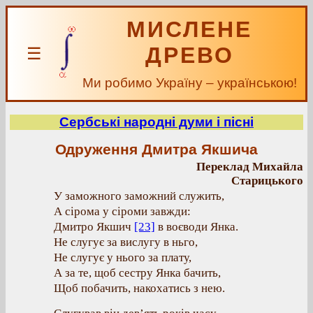
МИСЛЕНЕ
ДРЕВО
☰
Ми робимо Україну – українською!
Сербські народні думи і пісні
Одруження Дмитра Якшича
Переклад Михайла
Старицького
У заможного заможний служить,
А сірома у сіроми завжди:
Дмитро Якшич
[23]
в воєводи Янка.
Не слугує за вислугу в ньго,
Не слугує у нього за плату,
А за те, щоб сестру Янка бачить,
Щоб побачить, накохатись з нею.