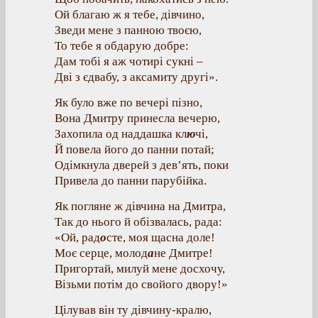
Ой благаю ж я тебе, дівчино,
Зведи мене з панною твоєю,
То тебе я обдарую добре:
Дам тобі я аж чотирі сукні –
Дві з єдвабу, з аксамиту другі».
Як було вже по вечері пізно,
Вона Дмитру принесла вечерю,
Захопила од наддашка кл
ю
чі,
Й повела його до панни потай;
Одімкнула дверей з дев’ять, поки
Привела до панни парубійка.
Як погляне ж дівчина на Дмитра,
Так до нього й обізвалась, рада:
«Ой, рад
о
сте, моя щасна доле!
Моє серце, молод
а
не Дмитре!
Пригортай, милуй мене доcхочу,
Візьми потім до свойого двору!»
Цілував він ту дівчину-кралю,