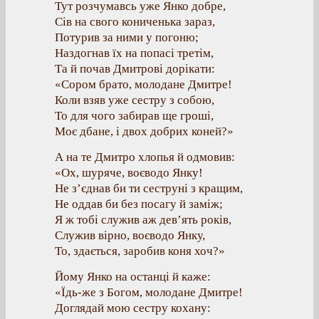
Тут розчумавсь уже Янко добре,
Сів на свого кониченька зараз,
Потурив за ними у погоню;
Наздогнав їх на попасі третім,
Та й почав Дмитрові дорікати:
«Сором брато, молодане Дмитре!
Коли взяв уже сестру з собою,
То для чого забирав ще гроші,
Моє дбане, і двох добрих коней?»
А на те Дмитро хлопья й одмовив:
«Ох, шуряче, воєводо Янку!
Не з’єднав би ти сеструні з кращим,
Не оддав би без посагу й заміж;
Я ж тобі служив аж дев’ять років,
Служив вірно, воєводо Янку,
То, здається, заробив коня хоч?»
Йому Янко на останці й каже:
«Їдь-же з Богом, молодане Дмитре!
Доглядай мою сестру кохану: