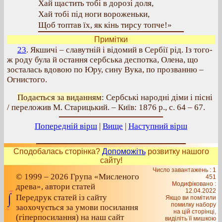
Хай щастить тобі в дорозі доля,
Хай тобі під ноги вороженьки,
Щоб топтав їх, як кінь тирсу топче!»
Примітки
23
. Якшичі – славутній і відомий в Сербії рід. Із того-
ж роду була й остання сербська деспотка, Олена, що
зосталась вдовою по Юру, сину Вука, по прозванню –
Огнистого.
Подається за виданням
: Сербські народні діми і пісні
/ переложив М. Старицький. – Київ: 1876 р., с. 64 – 67.
Попередній вірш
|
Вище
|
Наступний вірш
Сподобалась сторінка?
Допоможіть
розвитку нашого
сайту!
Число завантажень : 1
© 1999 – 2026 Група «Мисленого
451
Модифіковано :
древа», автори статей
12.04.2022
Передрук статей із сайту
Якщо ви помітили
помилку набору
заохочується за умови посилання
на цiй сторiнцi,
(гіперпосилання) на наш сайт
видiлiть її мишкою