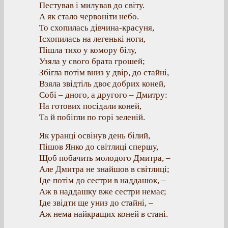
Пестував і милував до світу.
А як стало червоніти небо.
То схопилась дівчина-красуня,
Ісхопилась на легенькі ноги,
Пішла тихо у комору білу,
Узяла у свого брата грошей;
Збігла потім вниз у двір, до стайні,
Взяла звідтіль двоє добрих коней,
Собі – дного, а другого – Дмитру:
На готових посідали коней,
Та й побігли по горі зеленій.
Як yранці освiнув день білий,
Пішов Янко до світлиці спершу,
Щоб побачить молодого Дмитра, –
Але Дмитра не знайшов в світлиці;
Іде потім до сестри в наддашок, –
Аж в наддашку вже сестри немає;
Іде звідти ще униз до стайні, –
Аж нема найкращих коней в стані.