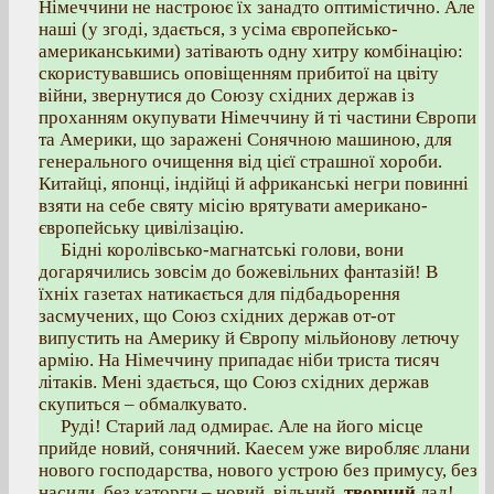
Німеччини не настроює їх занадто оптимістично. Але
наші (у згоді, здається, з усіма європейсько-
американськими) затівають одну хитру комбінацію:
скористувавшись оповіщенням прибитої на цвіту
війни, звернутися до Союзу східних держав із
проханням окупувати Німеччину й ті частини Європи
та Америки, що заражені Сонячною машиною, для
генерального очищення від цієї страшної хороби.
Китайці, японці, індійці й африканські негри повинні
взяти на себе святу місію врятувати американо-
європейську цивілізацію.
Бідні королівсько-магнатські голови, вони
догарячились зовсім до божевільних фантазій! В
їхніх газетах натикається для підбадьорення
засмучених, що Союз східних держав от-от
випустить на Америку й Європу мільйонову летючу
армію. На Німеччину припадає ніби триста тисяч
літаків. Мені здається, що Союз східних держав
скупиться – обмалкувато.
Руді! Старий лад одмирає. Але на його місце
прийде новий, сонячний. Каесем уже виробляє ллани
нового господарства, нового устрою без примусу, без
насили, без каторги – новий, вільний,
творчий
лад!