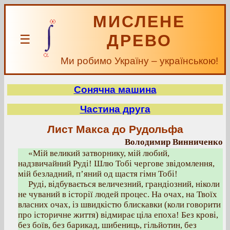
МИСЛЕНЕ
ДРЕВО
☰
Ми робимо Україну – українською!
Сонячна машина
Частина друга
Лист Макса до Рудольфа
Володимир Винниченко
«Мій великий затворнику, мій любий,
надзвичайний Руді! Шлю Тобі чергове звідомлення,
мій безладний, п’яний од щастя гімн Тобі!
Руді, відбувається величезний, грандіозний, ніколи
не чуваний в історії людей процес. На очах, на Твоїх
власних очах, із швидкістю блискавки (коли говорити
про історичне життя) відмирає ціла епоха! Без крові,
без боїв, без барикад, шибениць, гільйотин, без