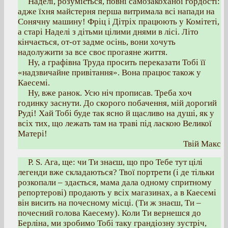
Наделі, розуміється, повні самозакоханої гордості:
адже їхня майстерня перша витримала всі напади на
Сонячну машину! Фріц і Дітріх працюють у Комітеті,
а старі Наделі з дітьми цілими днями в лісі. Літо
кінчається, от-от задме осінь, вони хочуть
надолужити за все своє прогаяне життя.
Ну, а графівна Труда просить переказати Тобі її
«надзвичайне привітання». Вона працює також у
Каесемі.
Ну, вже ранок. Усю ніч прописав. Треба хоч
годинку заснути. До скорого побачення, мій дорогий
Руді! Хай Тобі буде так ясно й щасливо на душі, як у
всіх тих, що лежать там на траві під ласкою Великої
Матері!
Твій Макс
Р. S. Ага, ще: чи Ти знаєш, що про Тебе тут цілі
легенди вже складаються? Твої портрети (і де тільки
розкопали – здається, мама дала одному спритному
репортерові) продають у всіх магазинах, а в Каесемі
він висить на почесному місці. (Ти ж знаєш, Ти –
почесний голова Каесему). Коли Ти вернешся до
Берліна, ми зробимо Тобі таку грандіозну зустріч,