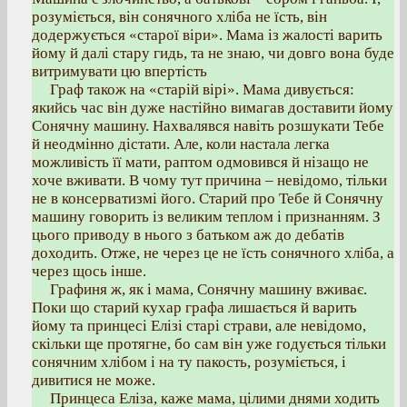
розуміється, він сонячного хліба не їсть, він
додержується «старої віри». Мама із жалості варить
йому й далі стару гидь, та не знаю, чи довго вона буде
витримувати цю впертість
Граф також на «старій вірі». Мама дивується:
якийсь час він дуже настійно вимагав доставити йому
Сонячну машину. Нахвалявся навіть розшукати Тебе
й неодмінно дістати. Але, коли настала легка
можливість її мати, раптом одмовився й нізащо не
хоче вживати. В чому тут причина – невідомо, тільки
не в консерватизмі його. Старий про Тебе й Сонячну
машину говорить із великим теплом і признанням. З
цього приводу в нього з батьком аж до дебатів
доходить. Отже, не через це не їсть сонячного хліба, а
через щось інше.
Графиня ж, як і мама, Сонячну машину вживає.
Поки що старий кухар графа лишається й варить
йому та принцесі Елізі старі страви, але невідомо,
скільки ще протягне, бо сам він уже годується тільки
сонячним хлібом і на ту пакость, розуміється, і
дивитися не може.
Принцеса Еліза, каже мама, цілими днями ходить