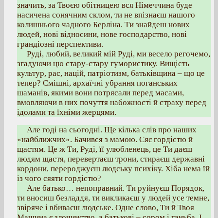
значить, за Твоєю обітницею вся Німеччина буде
насичена сонячним склом, ти не впізнаєш нашого
колишнього чадного Берліна. Ти знайдеш нових
людей, нові відносини, нове господарство, нові
грандіозні перспективи.
Руді, любий, великий мій Руді, ми весело регочемо,
згадуючи цю стару-стару гумористику. Вищість
культур, рас, націй, патріотизм, батьківщина – що це
тепер? Смішні, архаїчні убрання поганських
шаманів, якими вони потрясали перед масами,
вмовляючи в них почуття набожності й страху перед
ідолами та їхніми жерцями.
Але годі на сьогодні. Ще кілька слів про наших
«найближчих». Бачився з мамою. Сяє гордістю й
щастям. Це ж Ти, Руді, її улюбленець, це Ти даєш
людям щастя, перевертаєш трони, стираєш державні
кордони, перероджуєш людську психіку. Хіба нема їй
із чого сяяти гордістю?
Але батько… непоправний. Ти руйнуєш Порядок,
ти вносиш безладдя, ти викликаєш у людей усе темне,
звіряче і вбиваєш людське. Одне слово, Ти й Твоя
Машина є злочинство, а батькові – сором і ганьба. І,