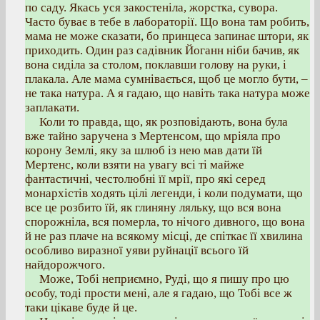
по саду. Якась уся закостеніла, жорстка, сувора.
Часто буває в тебе в лабораторії. Що вона там робить,
мама не може сказати, бо принцеса запинає штори, як
приходить. Один раз садівник Йоганн ніби бачив, як
вона сиділа за столом, поклавши голову на руки, і
плакала. Але мама сумнівається, щоб це могло бути, –
не така натура. А я гадаю, що навіть така натура може
заплакати.
Коли то правда, що, як розповідають, вона була
вже тайно заручена з Мертенсом, що мріяла про
корону Землі, яку за шлюб із нею мав дати їй
Мертенс, коли взяти на увагу всі ті майже
фантастичні, честолюбні її мрії, про які серед
монархістів ходять цілі легенди, і коли подумати, що
все це розбито їй, як глиняну ляльку, що вся вона
спорожніла, вся померла, то нічого дивного, що вона
й не раз плаче на всякому місці, де спіткає її хвилина
особливо виразної уяви руйнації всього їй
найдорожчого.
Може, Тобі неприємно, Руді, що я пишу про цю
особу, тоді прости мені, але я гадаю, що Тобі все ж
таки цікаве буде й це.