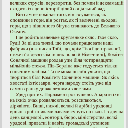
великих струсів, переворотів, без помпи й декламацій
сходить із сцени історії цілий соціальний лад.
Він сам не помічає того, він ізсувається, як
оповзини з гори, він розтає, як ті величезні льодові
гори, що з північного бігуна спливають до Великого
Океану.
І це робить маленьке кругленьке скло, Твоє скло,
Руді! За ці два тижні, що почали працювати наші
фабрики (я ж писав Тобі, що, крім Твоєї центральної,
є вже п’ятдесят сім інших по всій Німеччині), Комітет
Сонячної машини роздав уже біля чотирнадцяти
мільйонів стекол. Пів-Берліна вже годується тільки
сонячним хлібом. Ти не можеш собі уявити, що
твориться біля Комітету Сонячної машини. Як якісь
хвостаті іхтіозаври, черга народу стоїть уже від
самого ранку довжелезними хвостами.
Уряд притих. Парламент розпущено. Апарати їхні
на їхніх очах розвалюються, розсипаються,
дірявіють. Вищі, нижчі, великі й дрібні урядовці
врівні з робітниками лавами сунуть по скло. І з дня на
день канцелярії, контори, бюро, міністерства, всякі
урядові, приватні й навіть громадські установи