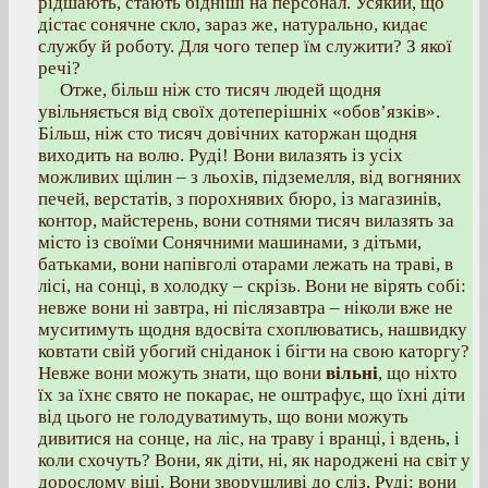
рідшають, стають бідніші на персонал. Усякий, що
дістає сонячне скло, зараз же, натурально, кидає
службу й роботу. Для чого тепер їм служити? З якої
речі?
Отже, більш ніж сто тисяч людей щодня
увільняється від своїх дотеперішніх «обов’язків».
Більш, ніж сто тисяч довічних каторжан щодня
виходить на волю. Руді! Вони вилазять із усіх
можливих щілин – з льохів, підземелля, від вогняних
печей, верстатів, з порохнявих бюро, із магазинів,
контор, майстерень, вони сотнями тисяч вилазять за
місто із своїми Сонячними машинами, з дітьми,
батьками, вони напівголі отарами лежать на траві, в
лісі, на сонці, в холодку – скрізь. Вони не вірять собі:
невже вони ні завтра, ні післязавтра – ніколи вже не
муситимуть щодня вдосвіта схоплюватись, нашвидку
ковтати свій убогий сніданок і бігти на свою каторгу?
Невже вони можуть знати, що вони
вільні
, що ніхто
їх за їхнє свято не покарає, не оштрафує, що їхні діти
від цього не голодуватимуть, що вони можуть
дивитися на сонце, на ліс, на траву і вранці, і вдень, і
коли схочуть? Вони, як діти, ні, як народжені на світ у
дорослому віці. Вони зворушливі до сліз, Руді: вони