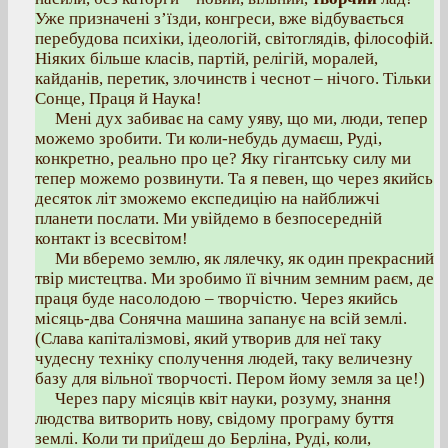
Уже призначені з’їзди, конгреси, вже відбувається
перебудова психіки, ідеологій, світоглядів, філософій.
Ніяких більше класів, партій, релігій, моралей,
кайданів, перетик, злочинств і чеснот – нічого. Тільки
Сонце, Праця й Наука!
Мені дух забиває на саму уяву, що ми, люди, тепер
можемо зробити. Ти коли-небудь думаєш, Руді,
конкретно, реально про це? Яку гігантську силу ми
тепер можемо розвинути. Та я певен, що через якийсь
десяток літ зможемо експедицію на найближчі
планети послати. Ми увійдемо в безпосередній
контакт із всесвітом!
Ми вберемо землю, як лялечку, як один прекрасний
твір мистецтва. Ми зробимо її вічним земним раєм, де
праця буде насолодою – творчістю. Через якийсь
місяць-два Сонячна машина запанує на всій землі.
(Слава капіталізмові, який утворив для неї таку
чудесну техніку сполучення людей, таку величезну
базу для вільної творчості. Пером йому земля за це!)
Через пару місяців квіт науки, розуму, знання
людства витворить нову, свідому програму буття
землі. Коли ти приїдеш до Берліна, Руді, коли,