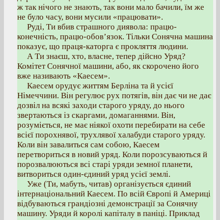
ж так нічого не знають, так вони мало бачили, їм же
не було часу, вони мусили «працювати».
Руді, Ти вбив страшного диявола: працю-
конечність, працю-обов’язок. Тільки Сонячна машина
показує, що праця-каторга є прокляття людини.
А Ти знаєш, хто, власне, тепер дійсно Уряд?
Комітет Сонячної машини, або, як скорочено його
вже називають «Каесем».
Каесем орудує життям Берліна та й усієї
Німеччини. Він регулює рух потягів, він дає чи не дає
дозвіл на всякі заходи старого уряду, до нього
звертаються із скаргами, домаганнями. Він,
розуміється, не має ніякої охоти перебирати на себе
всієї порохнявої, трухлявої халабуди старого уряду.
Коли він завалиться сам собою, Каесем
перетвориться в новий уряд. Коли порозсуваються й
порозвалюються всі старі уряди земної планети,
витвориться один-єдиний уряд усієї землі.
Уже (Ти, мабуть, читав) організується єдиний
інтернаціональний Каесем. По всій Європі й Америці
відбуваються грандіозні демонстрації за Сонячну
машину. Уряди й королі капіталу в паніці. Приклад