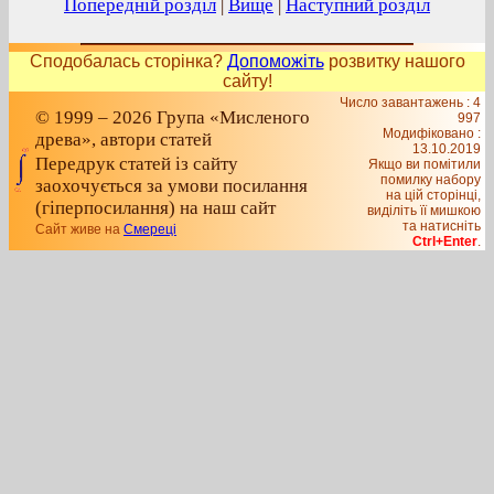
Попередній розділ
|
Вище
|
Наступний розділ
Сподобалась сторінка?
Допоможіть
розвитку нашого
сайту!
Число завантажень : 4
© 1999 – 2026 Група «Мисленого
997
Модифіковано :
древа», автори статей
13.10.2019
Передрук статей із сайту
Якщо ви помітили
помилку набору
заохочується за умови посилання
на цiй сторiнцi,
(гіперпосилання) на наш сайт
видiлiть її мишкою
та натисніть
Сайт живе на
Смереці
Ctrl+Enter
.