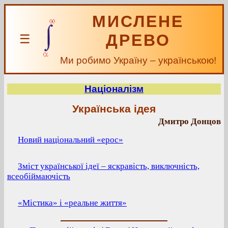
МИСЛЕНЕ
ДРЕВО
☰
Ми робимо Україну – українською!
Націоналізм
Українська ідея
Дмитро Донцов
Новий національний «ерос»
Зміст української ідеї – яскравість, виключність,
всеобіймаючість
«Містика» і «реальне життя»