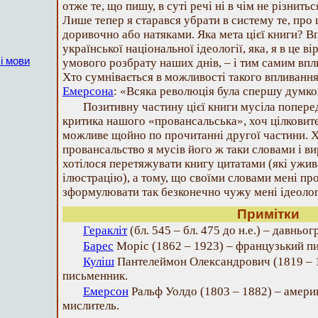
отже те, що пишу, в суті речі ні в чім не різнитьс
Лише тепер я старався убрати в систему те, про
доривочно або натяками. Яка мета цієї книги? 
української національної ідеології, яка, я в це 
і мови
умового розбрату наших днів, – і тим самим впли
Хто сумнівається в можливості такого впливання
Емерсона
: «Всяка революція була спершу думко
Позитивну частину цієї книги мусіла попере
критика нашого «провансальська», хоч цілковите
можливе щойно по прочитанні другої частини. 
провансальство я мусів його ж таки словами і ви
хотілося перетяжувати книгу цитатами (які ужив
ілюстрацію), а тому, що своїми словами мені п
зформулювати так безконечно чужу мені ідеолог
Примітки
Геракліт
(бл. 545 – бл. 475 до н.е.) – давньо
Барес
Моріс (1862 – 1923) – французький пи
Куліш
Пантелеймон Олександрович (1819 – 1
письменник.
Емерсон
Ральф Уолдо (1803 – 1882) – амери
мислитель.