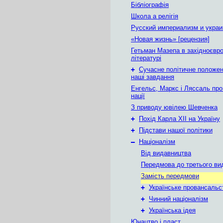
Бібліографія
Школа а релігія
Русский империализм и украи
«Новая жизнь» [рецензия]
Гетьман Мазепа в західноєвро
літературі
+
Сучасне політичне положенн
наші завдання
Енгельс, Маркс і Ляссаль про 
нації
З приводу ювілею Шевченка
+
Похід Карла ХII на Україну
+
Підстави нашої політики
–
Націоналізм
Від видавництва
Передмова до третього ви
Замість передмови
+
Українське провансальс
+
Чинний націоналізм
+
Українська ідея
Юнацтво і пласт