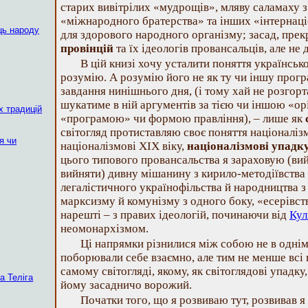
старих вивітрілих «мудрощів», мляву саламаху з
«міжнародного братерства» та інших «інтернаціо
ць народу
для здорового народного організму; засад, прек
провінцій
та їх ідеологів провансальців, але не 
В цій книзі хочу усталити поняття українсько
розумію. А розумію його не як ту чи іншу програ
завдання нинішнього дня, (і тому хай не розгорта
шукатиме в ній аргументів за тією чи іншою «ор
х традицій
«програмою» чи формою правління), – лише як
світогляд протиставляю своє поняття націонал
я чи
націоналізмові XIX віку,
націоналізмові упадк
цього типового провансальства я зараховую (вий
вийняти) дивну мішанину з кирило-методіївства
легалістичного українофільства й народництва з 
марксизму й комунізму з одного боку, «есерівств
нарешті – з правих ідеологій, починаючи від
Кул
неомонархізмом.
Ці напрямки різнилися між собою не в однім
поборювали себе взаємно, але тим не менше всі 
самому світогляді, якому, як світоглядові упадку
а Теліга
йому засадничо ворожий.
Початки того, що я розвиваю тут, розвивав я 