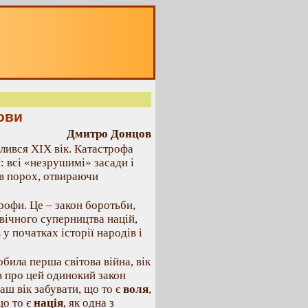
ови
Дмитро Донцов
лився XIX вік. Катастрофа
: всі «незрушимі» засади і
 в порох, отвираючи
офи. Це – закон боротьби,
 вічного суперництва націй,
 у початках історії народів і
била перша світова війна, вік
в про цей одинокий закон
аш вік забувати, що то є
воля
,
що то є
нація
, як одна з