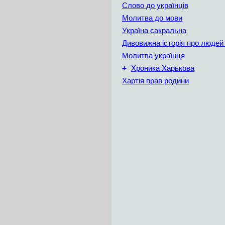
Слово до українців
Молитва до мови
Україна сакральна
Дивовижна історія про людей 
Молитва українця
+
Хроника Харькова
Хартія прав родини