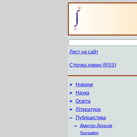
Лист на сайт
Стрічка новин (RSS)
+
Новини
+
Наука
+
Освіта
+
Література
–
Публіцистика
–
Дмитро Донцов
Біографія