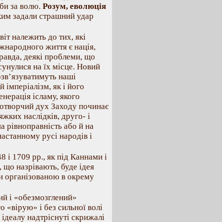
би за волю.
Розум, еволюція
яким задали страшний удар
іт належить до тих, які
жнародного життя є нація,
Правда, деякі проблеми, що
сунулися на їх місце. Новий
озв’язуватимуть наші
 імперіалізм, як і його
енерація ісламу, якого
ивотворчий дух Заходу починає
яжких наслідків, друго- і
а рівноправність або й на
астанному русі народів і
8 і 1709 рр., як під Каннами і
 що назрівають, буде ідея
ути організованою в окрему
ний і «обезмозглений»
о «вірую» і без сильної волі
 ідеалу надтріснуті скрижалі