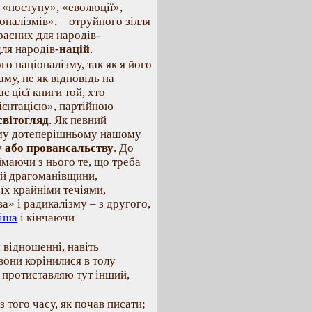
 «поступу», «еволюції»,
налізмів», – отруйного зілля
расних для народів-
для народів-
націй
.
го націоналізму, так як я його
му, не як відповідь на
є цієї книги той, хто
ієнтацією», партійною
світогляд
. Як певний
ізму дотеперішньому нашому
у або провансальству
. До
маючи з нього те, що треба
 й драгоманівщини,
їх крайніми течіями,
а» і радикалізму – з другого,
іша
і кінчаючи
 відношенні, навіть
вони корінилися в толу
, протиставляю тут інший,
з того часу, як почав писати;