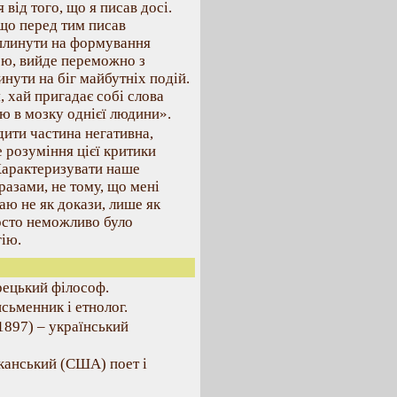
я від того, що я писав досі.
 що перед тим писав
Вплинути на формування
вірю, вийде переможно з
нути на біг майбутніх подій.
, хай пригадає собі слова
ю в мозку однієї людини».
дити частина негативна,
 розуміння цієї критики
Характеризувати наше
разами, не тому, що мені
аю не як докази, лише як
росто неможливо було
ію.
грецький філософ.
сьменник і етнолог.
897) – український
канський (США) поет і