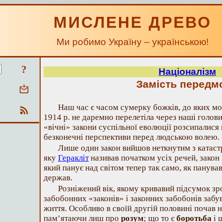
МИСЛЕНЕ ДРЕВО
Ми робимо Україну – українською!
?
Націоналізм
Замість передм
Наш час є часом сумерку божків, до яких мо
1914 р. не даремно перелетіла через наші голови
«вічні» закони суспільної еволюції розсипалися
безконечні перспективи перед людською волею.
Лише один закон вийшов неткнутим з катастр
яку
Геракліт
називав початком усіх речей, закон
який панує над світом тепер так само, як панував
держав.
Розніжений вік, якому кривавий підсумок зро
забобонних «законів» і законних забобонів забу
життя. Особливо в своїй другій половині почав н
пам’ятаючи лиш про
розум
; що то є
боротьба
і 