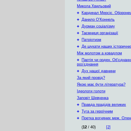
Микола Хвильовий
+
Кардинал Мерсіє. Обороне
+
Данило О’Коннель
+
Дурман соціалізму
+
Таємниця організації
+
Патріотизм
+
Де шукати наших історични
Між молотом а ковадлом
+
Партія чи орден. Об’єднанн
роз’єднання
+
Дух нашої давнини
За який провід?
Якою має бути література?
Ідеологи голоти
Заповіт Шевченка
+
Правда прадідів великих
+
Туга за героїчним
+
Поетка вогняних меж. Олен
(
12
/ 40)
[2]