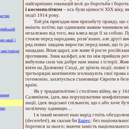
найгарніших еманацій волі до боротьби і бороть
і космополітизм
– ось були цінності XIX віку, 
події 1914 року.
нство
Той рік пригадав нам призабуту правду, що св
вміють хотіти; що одиноким живим чинником мі
пейській
незалежно від того, яка кляса веде її за собою. 
стояли перед народами, розв’язано, але другі ви
я нації і
ряд нових завдань виростає перед нами, що їх р
нащадки. Впав царат, але живе й росте російський
неісторічні
противник. Зник каліфат, але по нім прийшла рег
вибухова сила так добре нам знана з історії. Ж
віяти на Далекому Сході, де зріють події, повні т
третьорядні континенти зголошують свої права н
гегемонію, захитується становище Європи в безн
країн.
Як у тридцятилітню і столітню війну, як у 164
дання
Саляміном, ідея, яка порушуватиме конфліктами,
нації, ідея людської спільноти, що є або хоче б
політичну одиницю…
тво
І в такий момент наш нарід стоїть обездоле
(decerebré), як сказав би
Барес
: без національног
боротися за нього; маючи замість національного