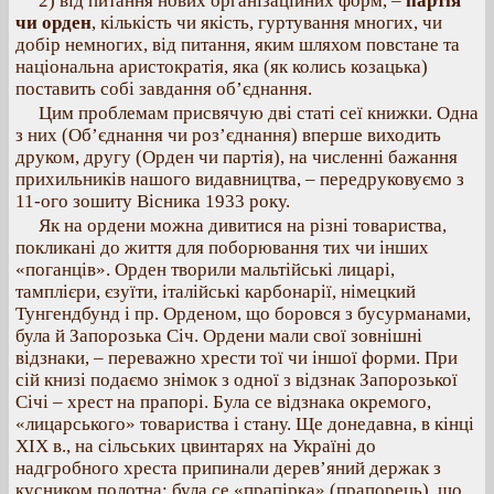
2) від питання нових організаційних форм, –
партія
чи орден
, кількість чи якість, гуртування многих, чи
добір немногих, від питання, яким шляхом повстане та
національна аристократія, яка (як колись козацька)
поставить собі завдання об’єднання.
Цим проблемам присвячую дві статі сеї книжки. Одна
з них (Об’єднання чи роз’єднання) вперше виходить
друком, другу (Орден чи партія), на численні бажання
прихильників нашого видавництва, – передруковуємо з
11-ого зошиту Вісника 1933 року.
Як на ордени можна дивитися на різні товариства,
покликані до життя для поборювання тих чи інших
«поганців». Орден творили мальтійські лицарі,
тамплієри, єзуїти, італійські карбонарії, німецкий
Тунгендбунд і пр. Орденом, що боровся з бусурманами,
була й Запорозька Січ. Ордени мали свої зовнішні
відзнаки, – переважно хрести тої чи іншої форми. При
сій книзі подаємо знімок з одної з відзнак Запорозької
Січі – хрест на прапорі. Була се відзнака окремого,
«лицарського» товариства і стану. Ще донедавна, в кінці
XIX в., на сільських цвинтарях на Україні до
надгробного хреста припинали дерев’яний держак з
кусником полотна: була се «прапірка» (прапорець), що