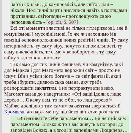
партії схильні до компромісів, але світогляди –
ніколи. Політичні партії числяться навіть з поглядами
противника, світогляди – проголошують свою
непомильність»
[op. cit, S. 507]
.
Всі оті моменти властиві не тільки гітлеризмові, але й
комунізмові і мусолінізмові. Їх же ж знаходимо й в
психіці основоположників нових релігій і чинів. Ту саму
нетерпимість, ту саму віру, почуття непомильності, ту
саму виключність, те саме «іконоборство», ту саму
війну з ідолопоклонством.
Так само для тих чинів фашизму чи комунізму, так і
для Маркса і для Магомета ворожий світ – просто не
існує. Він з усіми його богами – се світ фантазії, який
треба збурити, диявольська омана, яку треба
розпорошити закляттям, а не пертрактувати з нею.
Магомет казав до навертаних: «Оті ваші ідоли є лише
дерево… Я кажу вам, то не є бог, то лиш дерево!»
Майже дослівно з тим самим закляттям звертається й
Кромвель
до парламенту, що його він хоче розігнати:
«Ви називаєте себе парламентом… Ви не є ніяким
парламентом! Кілько ж то з вас живуть в погорді до
заповідей Божих, а в згоді зі заповідями Люципера…