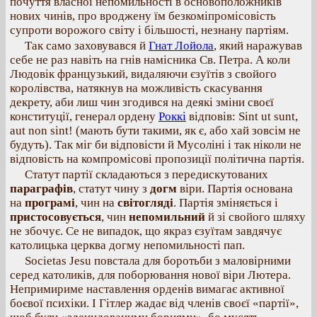
почуття власної непомильності в основоположників
нових чинів, про вроджену їм безкоміпромісовість
супроти ворожого світу і більшості, незнану партіям.
Так само заховувався й
Гнат Лойола
, який наражував
себе не раз навіть на гнів намісника Св. Петра. А коли
Людовік французький, видаляючи єзуїтів з свойого
королівства, натякнув на можливість скасування
декрету, аби лиш чин згодився на деякі зміни своєї
конституції, генерал ордену
Роккі
відповів: Sint ut sunt,
aut non sint! (мають бути такими, як є, або хай зовсім не
будуть). Так міг би відповісти й Мусоліні і так ніколи не
відповість на компромісові пропозиції політична партія.
Статут партії складаються з передискутованих
параграфів
, статут чину з
догм
віри. Партія основана
на
програмі
, чин на
світогляді
. Партія зміняється і
пристосовується
, чин
непомильний
й зі свойого шляху
не збочує. Се не випадок, що якраз єзуїтам завдячує
католицька церква догму непомильності пап.
Societas Jesu повстала для боротьби з маловірними
серед католиків, для поборювання нової віри Лютера.
Непримириме наставлення орденів вимагає активної
боєвої психіки. І Гітлер жадає від членів своєї «партії»,