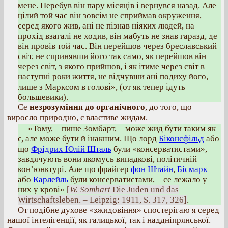
мене. Перебув він пару місяців і вернувся назад. Але
цілий той час він зовсім не сприймав окруження,
серед якого жив, ані не пізнав ніяких людей, на
прохід взагалі не ходив, він мабуть не знав гаразд, де
він провів той час. Він перейшов через бреславський
світ, не спринявши його так само, як перейшов він
через світ, з якого прийшов, і як ітиме через світ в
наступні роки життя, не відчувши ані подиху його,
лише з Марксом в голові», (от як тепер ідуть
большевики).
Се
незрозуміння до органічного
, до того, що
виросло природно, є властиве жидам.
«Тому, – пише Зомбарт, – може жид бути таким як
є, але може бути й інакшим. Що лорд
Біконсфільд
або
що
Фрідрих Юлій Шталь
були «консерватистами»,
завдячують вони якомусь випадкові, політичній
кон’юнктурі. Але що фрайгер
фон Штайн
,
Бісмарк
або
Карлейль
були консерватистами, – се лежало у
них у крові»
[
W. Sombart
Die Juden und das
Wirtschaftsleben. – Leipzig: 1911, S. 317, 326]
.
От подібне духове «зжидовіння» спостерігаю я серед
нашої інтелігенції, як галицької, так і наддніпрянської.