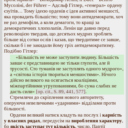
Мусоліні, der Führer – Адсльф Гітлер, «генерал» ордену
єзуїтів… Тому ідеєю орденів є ідея активної меншості,
яка провадить більшістю; тому вони антидемократи, хоч
не раз демофіли, а коли демагоги, то кращі за
демократичних хлополапів. Ленін ще давно перед
революцією твердив, що десятьох мудрих зроблять
більше від сотки ослів і казав, що твердитиме се завше,
скільки б і не закидали йому гріх антидемократизму.
Подібно Гітлер:
«Більшість не може заступити людину. Більшість
завше є представницею не тільки глупоти, але й
трусості. Сто туманів не заступлять одного мудрого»,
а «світова історія твориться меншостями». Нічого
дійсно великого на осягається коаліціями,
міжпартійними угрупованнями, бо сума слабих не
дасть сили»
[op. cit., S. 89, 441, 577]
.
Стремлячи до скріплення нового авторитету,
оперуючи невеличкими «ударними» відділами проти
більшості.
Ордени великий натиск кладуть на послух і
карність
у власних рядах
, передусім на
вироблення характеру
,
бо
якість заступає тут кількість
, число. Партії