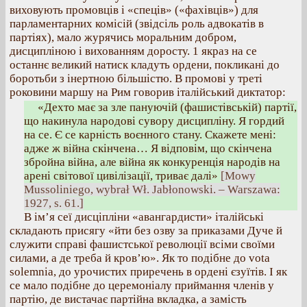
виховують промовців і «спеців» («фахівців») для
парламентарних комісій (звідсіль роль адвокатів в
партіях), мало журячись моральним добром,
дисципліною і вихованням доросту. 1 якраз на се
останнє великий натиск кладуть ордени, покликані до
боротьби з інертною більшістю. В промові у треті
роковини маршу на Рим говорив італійський диктатор:
«Дехто має за зле пануючій (фашистівській) партії,
що накинула народові сувору дисципліну. Я гордий
на се. Є се карність воєнного стану. Скажете мені:
адже ж війна скінчена… Я відповім, що скінчена
збройна війна, але війна як конкуренція народів на
арені світової цивілізації, триває далі»
[Mowy
Mussoliniego, wybrał Wł. Jabłonowski. – Warszawa:
1927, s. 61.]
В ім’я сеї дисціпліни «авангардисти» італійські
складають присягу «йти без озву за приказами Дуче й
служити справі фашистської революції всіми своїми
силами, а де треба й кров’ю». Як то подібне до vota
solemnia, до урочистих приречень в ордені єзуїтів. І як
се мало подібне до церемоніалу приймання членів у
партію, де вистачає партійна вкладка, а замість