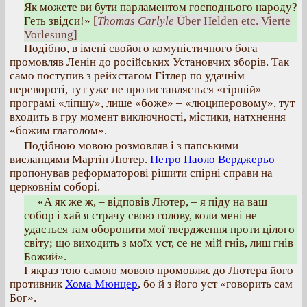
Як можете ви бути парламентом господнього народу?
Геть звідси!»
[
Thomas Carlyle
Über Helden etc. Vierte
Vorlesung]
Подібно, в імені свойого комуністичного бога
промовляв Ленін до російських Установчих зборів. Так
само поступив з рейхстагом Гітлер по удачнім
перевороті, тут уже не протиставляється «гіршій»
програмі «ліпшу», лише «боже» – «люциперовому», тут
входить в гру момент виключності, містики, натхнення
«божим глаголом».
Подібною мовою розмовляв і з папськими
висланцями Мартін Лютер.
Петро Паоло Верджерьо
пропонував реформаторові рішити спірні справи на
церковнім соборі.
«А як же ж, – відповів Лютер, – я піду на ваш
собор і хай я страчу свою голову, коли мені не
удасться там оборонити мої твердження проти цілого
світу; що виходить з моїх уст, се не мій гнів, лиш гнів
Божий».
І якраз тою самою мовою промовляє до Лютера його
противник
Хома Мюнцер
, бо й з його уст «говорить сам
Бог».