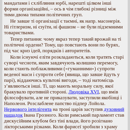
мандатами і схлібляння юрбі, нарешті цілком інші
форми організаційні, – ось в чім глибокі різниці між
тими двома типами політичних груп.
Не завше ті організації є таємні, як напр. масонерія.
Ні гітлеризм, ні єзуїти, ні фашизм – не були підземними
товариствами.
Тепер питання: чому якраз тепер такий врожай на ті
політичні ордени? Тому, що повстають вони по бурях,
під час криз ідей, порядків і авторитетів.
Коли існуючі еліти розкладаються, коли тратять старі
суворі чесноти, яким завдячують колишню перемогу,
коли стають поблажливими («гуманними») супроти
веденої маси і супроти себе (явища, що завше йдуть у
парі), віддаючись культові вигоди, – тоді натомісць
з’являються інші. Ті, що мають моральну силу, якої
бракувало противній стороні.
Людовіка XVI
, що вмів
філософувати, але не приказувати, заступили якобінці і
Наполеон. Розслаблене папство підпер Лойола.
Нервового інтелігента
на троні царів заступив
духовний
нащадок
Івана Грозного. Коли римський парламент став
дискусійним клубом без тіні влади, його розігнано
лікторськими різками. Коли фарисеї зробили з храму