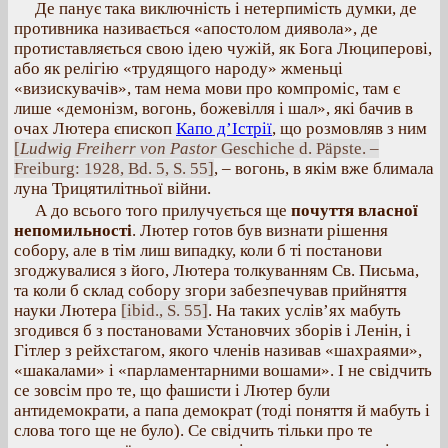
Де панує така виключність і нетерпимість думки, де
противника називається «апостолом диявола», де
протиставляється свою ідею чужій, як Бога Люциперові,
або як релігію «трудящого народу» жменьці
«визискувачів», там нема мови про компроміс, там є
лише «демонізм, вогонь, божевілля і шал», які бачив в
очах Лютера єпископ
Капо д’Істрії
, що розмовляв з ним
[
Ludwig Freiherr von Pastor
Geschiche d. Päpste. –
Freiburg: 1928, Bd. 5, S. 55]
, – вогонь, в якім вже блимала
луна Трицятилітньої війни.
А до всього того прилучується ще
почуття власної
непомильності
. Лютер готов був визнати рішення
собору, але в тім лиш випадку, коли б ті постанови
згоджувалися з його, Лютера толкуванням Св. Письма,
та коли б склад собору згори забезпечував прийняття
науки Лютера
[ibid., S. 55]
. На таких услів’ях мабуть
згодився б з постановами Установчих зборів і Ленін, і
Гітлер з рейхстагом, якого членів називав «шахраями»,
«шакалами» і «парламентарними вошами». І не свідчить
се зовсім про те, що фашисти і Лютер були
антидемократи, а папа демократ (тоді поняття й мабуть і
слова того ще не було). Се свідчить тільки про те