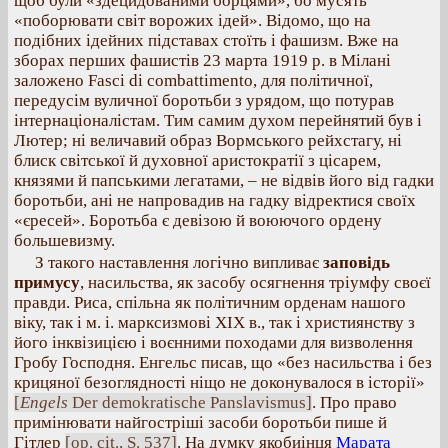
щоб були «здецидованими борцями», бо мусять
«поборювати світ ворожих ідей». Відомо, що на
подібних ідейних підставах стоїть і фашизм. Вже на
зборах перших фашистів 23 марта 1919 р. в Мілані
заложено Fasci di combattimento, для політичної,
передусім вуличної боротьби з урядом, що потурав
інтернаціоналістам. Тим самим духом перейнятий був і
Лютер; ні величавий образ Вормського рейхстагу, ні
блиск світської й духовної аристократії з цісарем,
князями й папськими легатами, – не відвів його від гадки
боротьби, ані не напровадив на гадку відректися своїх
«єресей». Боротьба є девізою й воюючого ордену
большевизму.
З такого наставлення логічно випливає
заповідь
примусу
, насильства, як засобу осягнення тріумфу своєї
правди. Риса, спільна як політичним орденам нашого
віку, так і м. і. марксизмові XIX в., так і християнству з
його інквізицією і воєнними походами для визволення
Гробу Господня. Енгельс писав, що «без насильства і без
крицяної безоглядності ніщо не доконувалося в історії»
[
Engels
Der demokratische Panslavismus]
. Про право
примінювати найгостріші засоби боротьби пише й
Гітлер
[op. cit., S. 537]
. На думку якобиінця
Марата