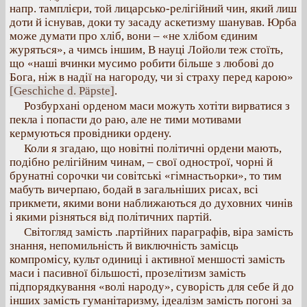
напр. тамплієри, той лицарсько-релігійний чин, який лиш
доти й існував, доки ту засаду аскетизму шанував. Юрба
може думати про хліб, вони – «не хлібом єдиним
журяться», а чимсь іншим, В науці Лойоли теж стоїть,
що «наші вчинки мусимо робити більше з любові до
Бога, ніж в надії на нагороду, чи зі страху перед карою»
[Geschiche d. Päpste]
.
Розбурхані орденом маси можуть хотіти вирватися з
пекла і попасти до раю, але не тими мотивами
кермуються провідники ордену.
Коли я згадаю, що новітні політичні ордени мають,
подібно релігійним чинам, – свої однострої, чорні й
брунатні сорочки чи совітські «гімнастьорки», то тим
мабуть вичерпаю, бодай в загальніших рисах, всі
прикмети, якими вони наближаються до духовних чинів
і якими різняться від політичних партій.
Світогляд замість .партійних параграфів, віра замість
знання, непомильність й виключність замісць
компромісу, культ одиниці і активної меншості замість
маси і пасивної більшості, прозелітизм замість
підпорядкування «волі народу», суворість для себе й до
інших замість гуманітаризму, ідеалізм замість погоні за