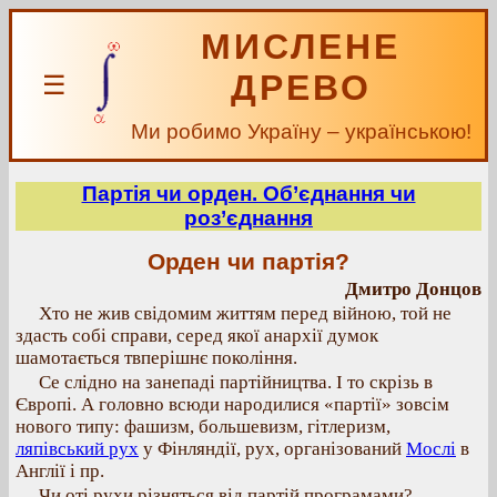
МИСЛЕНЕ
ДРЕВО
☰
Ми робимо Україну – українською!
Партія чи орден. Об’єднання чи
роз’єднання
Орден чи партія?
Дмитро Донцов
Хто не жив свідомим життям перед війною, той не
здасть собі справи, серед якої анархії думок
шамотається твперішнє покоління.
Се слідно на занепаді партійництва. І то скрізь в
Європі. А головно всюди народилися «партії» зовсім
нового типу: фашизм, большевизм, гітлеризм,
ляпівський рух
у Фінляндії, рух, організований
Мослі
в
Англії і пр.
Чи оті рухи різняться від партій програмами?