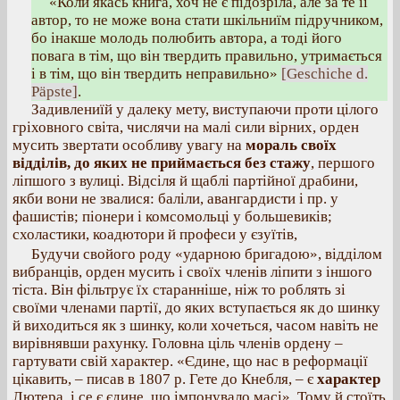
«Коли якась книга, хоч не є підозріла, але за те її
автор, то не може вона стати шкільниїм підручником,
бо інакше молодь полюбить автора, а тоді його
повага в тім, що він твердить правильно, утримається
і в тім, що він твердить неправильно»
[Geschiche d.
Päpste]
.
Задивлениїй у далеку мету, виступаючи проти цілого
гріховного світа, числячи на малі сили вірних, орден
мусить звертати особливу увагу на
мораль своїх
відділів, до яких не приймається без стажу
, першого
ліпшого з вулиці. Відсіля й щаблі партійної драбини,
якби вони не звалися: баліли, авангардисти і пр. у
фашистів; піонери і комсомольці у большевиків;
схоластики, коадютори й професи у єзуїтів,
Будучи свойого роду «ударною бригадою», відділом
вибранців, орден мусить і своїх членів ліпити з іншого
тіста. Він фільтрує їх старанніше, ніж то роблять зі
своїми членами партії, до яких вступається як до шинку
й виходиться як з шинку, коли хочеться, часом навіть не
вирівнявши рахунку. Головна ціль членів ордену –
гартувати свій характер. «Єдине, що нас в реформації
цікавить, – писав в 1807 р. Гете до Кнебля, – є
характер
Лютера, і се є єдине, що імпонувало масі». Тому й стоїть