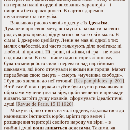
на першім плані в ордені виховання характерів – і
нищення безхарактерності. В партіях даремно
шукатимемо за тим усім.
Важливою рисою членів ордену є їх
ідеалізм
.
Думаючи про свою мету, він мусить накласти на своїх
ряд суворих правил, відцуратися всього світського. В
сім м. і. джерело целібату. Ленін не мав ні одної з тих
малих слабостей, які часто гальмують діло політика: ні
любові, ні приязні. Ні гроші, ні жінки, ні гра – не мали
над ним сили. В сім – пише один історик ленінізму –
була таємниця його сили і переваги над партійними
шакалами, які його оточували й якими він гордив. Марат
передбачав свою смерть – смерть «мученика свободи».
І був що хвилини до неї готовий
[Les pamphletes, p. 201]
.
В тій самій цілі і церкви єзуїтів були густо розмальовані
образами мучеництва за віру, щоби звеличити приклади
відваги, загріти душу новиків, сформувати ідеалістичні
душі
[Revue de Paris, 15 II 1928]
.
Можуть ті, що стоять на чолі ордену, відкликатися до
найнизших інстинктів юрби, мріяти про велич і
розширення території свойого народу чи віри, – в
глибині душі
вони лишаться аскетами
. Такими, як