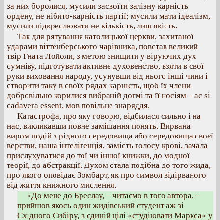
за них боролися, мусили засвоїти залізну карність
ордену, не нібито-карність партії; мусили мати ідеалізм,
мусили підкреслювати не кількість, лиш якість.
Так для рятування католицької церкви, захитаної
ударами віттенберського чарівника, повстав великий
твір Гната Лойоли, з метою знищити у віруючих дух
сумніву, підготувати активне духовенство, взяти в свої
руки виховання народу, усунувши від нього інші чини і
створити таку в своїх рядах карність, щоб їх члени
добровільно корилися вибраній догмі та її носіям – ac si
cadavera essent, мов повільне знаряддя.
Катастрофа, про яку говорю, відбилася сильно і на
нас, викликавши повне замішання понять. Вирвана
виром подій з рідного середовища або середовища своєї
верстви, наша інтелігенція, замість голосу крові, зачала
прислухуватися до тої чи іншої книжки, до модної
теорії, до абстракції. Духом стала подібна до того жида,
про якого оповідає Зомбарт, як про символ відірваного
від життя книжного мислення.
«До мене до Бреслау, – читаємо в того автора, –
прийшов якось один жидівський студент аж зі
Східного Сибіру, в єдиній цілі «студіювати Маркса» у