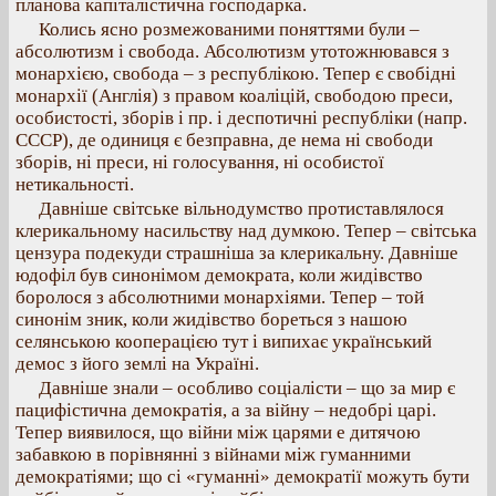
планова капіталістична господарка.
Колись ясно розмежованими поняттями були –
абсолютизм і свобода. Абсолютизм утотожнювався з
монархією, свобода – з республікою. Тепер є свобідні
монархії (Англія) з правом коаліцій, свободою преси,
особистості, зборів і пр. і деспотичні республіки (напр.
СССР), де одиниця є безправна, де нема ні свободи
зборів, ні преси, ні голосування, ні особистої
нетикальності.
Давніше світське вільнодумство протиставлялося
клерикальному насильству над думкою. Тепер – світська
цензура подекуди страшніша за клерикальну. Давніше
юдофіл був синонімом демократа, коли жидівство
боролося з абсолютними монархіями. Тепер – той
синонім зник, коли жидівство бореться з нашою
селянською кооперацією тут і випихає український
демос з його землі на Україні.
Давніше знали – особливо соціалісти – що за мир є
пацифістична демократія, а за війну – недобрі царі.
Тепер виявилося, що війни між царями е дитячою
забавкою в порівнянні з війнами між гуманними
демократіями; що сі «гуманні» демократії можуть бути