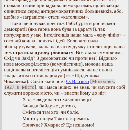
ставали й вони припадково демократами, щоби завтра
опинитися серед антидемократичних большевиків, або,
щоби з «загравіста» стати «католиком».
Поки ще існував престиж Габсбурга й російської
демократії (яка гарна вона була за царату!), так
популярних у нас, інтелігенція наша мала «ясну лінію» –
готовий кодекс понять і ідей. Коли ж ті сили
збанкрутували, здана на власну думку інтелігенція наша
теж
стратила духову рівновагу
. Все стало сумнівним:
Схід чи Захід? З демократією чи проти неї? Віджило
нове москвофільство (комуністичне), молода наша
національна інтелігенція сумнівалася, чи не є вона
«паразитом на тілі народу» (гл. «Щоденник»
Чикаленка). Совітський поет
О. Влизько
[Молодняк,
1927. 8. Місто]
, як і маса інших, не знав, чи змусити собі
служити вороже місто, чи – впасти йому до ніг:
Хто, – людина чи схований звір?
Завжди байдуже до того,
Сміється там хто, чи боліє,
Місто у полум’ї люто стремить!
Сонячне? Хмарнеє? Це невідомо!