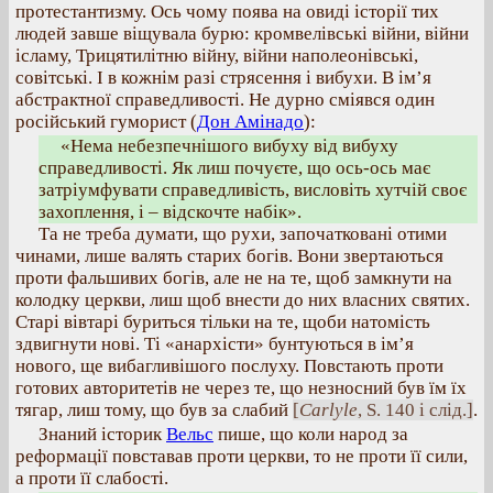
протестантизму. Ось чому поява на овиді історії тих
людей завше віщувала бурю: кромвелівські війни, війни
ісламу, Трицятилітню війну, війни наполеонівські,
совітські. І в кожнім разі стрясення і вибухи. В ім’я
абстрактної справедливості. Не дурно сміявся один
російський гуморист (
Дон Амінадо
):
«Нема небезпечнішого вибуху від вибуху
справедливості. Як лиш почуєте, що ось-ось має
затріумфувати справедливість, висловіть хутчій своє
захоплення, і – відскочте набік».
Та не треба думати, що рухи, започатковані отими
чинами, лише валять старих богів. Вони звертаються
проти фальшивих богів, але не на те, щоб замкнути на
колодку церкви, лиш щоб внести до них власних святих.
Старі вівтарі буриться тільки на те, щоби натомість
здвигнути нові. Ті «анархісти» бунтуються в ім’я
нового, ще вибагливішого послуху. Повстають проти
готових авторитетів не через те, що незносний був їм їх
тягар, лиш тому, що був за слабий
[
Carlyle
, S. 140 i слід.]
.
Знаний історик
Вельс
пише, що коли народ за
реформації повставав проти церкви, то не проти її сили,
а проти її слабості.