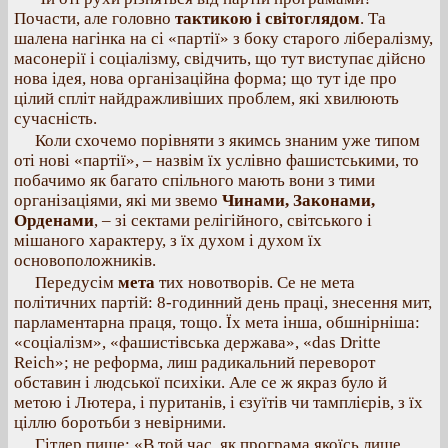
Почасти, але головно
тактикою і світоглядом
. Та
шалена нагінка на сі «партії» з боку старого лібералізму,
масонерії і соціалізму, свідчить, що тут виступає дійсно
нова ідея, нова організаційна форма; що тут іде про
цілий спліт найдражливіших проблем, які хвилюють
сучасність.
Коли схочемо порівняти з якимсь знаним уже типом
оті нові «партії», – назвім їх услівно фашистськими, то
побачимо як багато спільного мають вони з тими
організаціями, які ми звемо
Чинами, Законами,
Орденами
, – зі сектами релігійного, світського і
мішаного характеру, з їх духом і духом їх
основоположників.
Передусім
мета
тих новотворів. Се не мета
політичних партій: 8-годинний день праці, знесення мит,
парламентарна праця, тощо. Їх мета інша, обшнірніша:
«соціалізм», «фашистівська держава», «das Dritte
Reich»; не реформа, лиш радикальний переворот
обставин і людської психіки. Але се ж якраз було й
метою і Лютера, і пуританів, і єзуїтів чи тамплієрів, з їх
ціллю боротьби з невірними.
Гітлер пише: «В той час, як програма якоїсь лише