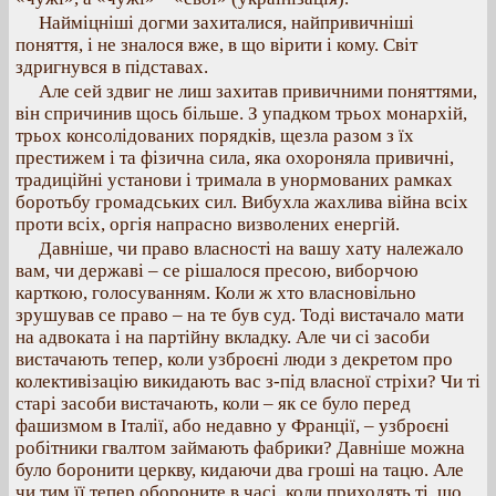
Найміцніші догми захиталися, найпривичніші
поняття, і не зналося вже, в що вірити і кому. Світ
здригнувся в підставах.
Але сей здвиг не лиш захитав привичними поняттями,
він спричинив щось більше. З упадком трьох монархій,
трьох консолідованих порядків, щезла разом з їх
престижем і та фізична сила, яка охороняла привичні,
традиційні установи і тримала в унормованих рамках
боротьбу громадських сил. Вибухла жахлива війна всіх
проти всіх, оргія напрасно визволених енергій.
Давніше, чи право власності на вашу хату належало
вам, чи державі – се рішалося пресою, виборчою
карткою, голосуванням. Коли ж хто власновільно
зрушував се право – на те був суд. Тоді вистачало мати
на адвоката і на партійну вкладку. Але чи сі засоби
вистачають тепер, коли узброєні люди з декретом про
колективізацію викидають вас з-під власної стріхи? Чи ті
старі засоби вистачають, коли – як се було перед
фашизмом в Італії, або недавно у Франції, – узброєні
робітники гвалтом займають фабрики? Давніше можна
було боронити церкву, кидаючи два гроші на тацю. Але
чи тим її тепер обороните в часі, коли приходять ті, що