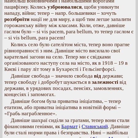
найбільш войовничими і найбільшими ворогами
пацифізму. Колись
узброювалися
, щоби уникнути
нападу, війни; тепер – напр. большевики – хочуть
роззброїти
нації не для миру, а щоб тим легше запалити
горожанську війну між класами. Коли, отже, давніше
гаслом було – si vis pacem, para bellum, то тепер гаслом є
– si vis bellum, para pacem!
Колись село було сателітом міста, тепер воно прагне
рівноправності з ним. Давніше місто висилало свої
карательні загони на село. Тепер ми є свідками
організованого наступу села на місто, як в 1918 – 19 в
Києві і пару літ тому в Бухаресті і Гельсінгфорсі.
Давніше свобода – значило свобода
від
держави;
тепер свободу і добробут шукається в
залежності
від
держави, в урядових посадах, пенсіях, замовленнях,
концесіях і запомогах.
Давніше богом була приватна ініціатива, – тепер
етатизм, або приватна ініціатива в новітній формі –
«Грабь награбленное».
Давніше шахраї сиділи за гратами, тепер вони стали
фінансовими геніями, як
Бармат
і
Стависький
. Давніше
були сталі норми права і безправства. Нині – найбільш