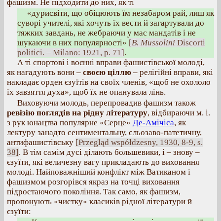
фашизм. Не підходити до них, як ті
«дурисвіти, що обіцюють їм незабаром рай, лиш як
суворі учителі, які хочуть їх вести й загартували до
тяжких завдань, не жебраючи у мас мандатів і не
шукаючи в них популярності»
[
B. Mussolini
Discorti
politici. – Milano: 1921, p. 71]
.
А ті спортові і воєнні вправи фашистівської молоді,
як нагадують вони –
своєю ціллю
– релігійні вправи, які
накладає орден єзуїтів на своїх членів, «щоб не охололо
їх завзяття духа», щоб їх не опанувала лінь.
Виховуючи молодь, перепровадив фашизм також
ревізію поглядів на рідну літературу
, відбираючи м. і.
з рук юнацтва популярне «Серце»
Де-Амічіса
, як
лектуру занадто сентиментальну, сльозаво-патетичну,
антифашистівську
[Przegląd współdzesny, 1930, 8-9, s.
38]
. В тім самім дусі ділають большевики, і – знову –
єзуїти, які величезну вагу прикладають до виховання
молоді. Найповажніший конфлікт між Ватиканом і
фашизмом розгорівся якраз на точці виховання
підростаючого покоління. Так само, як фашизм,
пропонують «чистку» класиків рідної літератури й
єзуїти: