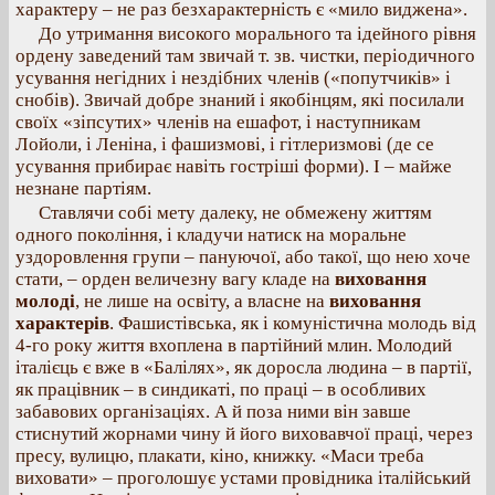
характеру – не раз безхарактерність є «мило виджена».
До утримання високого морального та ідейного рівня
ордену заведений там звичай т. зв. чистки, періодичного
усування негідних і нездібних членів («попутчиків» і
снобів). Звичай добре знаний і якобінцям, які посилали
своїх «зіпсутих» членів на ешафот, і наступникам
Лойоли, і Леніна, і фашизмові, і гітлеризмові (де се
усування прибирає навіть гостріші форми). І – майже
незнане партіям.
Ставлячи собі мету далеку, не обмежену життям
одного покоління, і кладучи натиск на моральне
уздоровлення групи – пануючої, або такої, що нею хоче
стати, – орден величезну вагу кладе на
виховання
молоді
, не лише на освіту, а власне на
виховання
характерів
. Фашистівська, як і комуністична молодь від
4-го року життя вхоплена в партійний млин. Молодий
італієць є вже в «Балілях», як доросла людина – в партії,
як працівник – в синдикаті, по праці – в особливих
забавових організаціях. А й поза ними він завше
стиснутий жорнами чину й його виховавчої праці, через
пресу, вулицю, плакати, кіно, книжку. «Маси треба
виховати» – проголошує устами провідника італійський