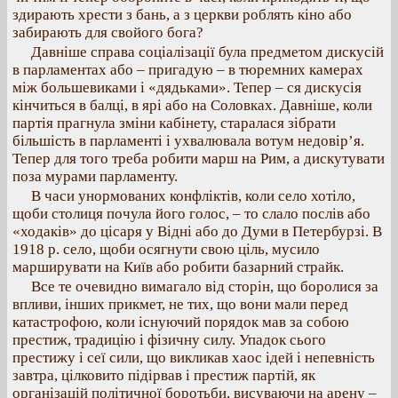
здирають хрести з бань, а з церкви роблять кіно або
забирають для свойого бога?
Давніше справа соціалізації була предметом дискусій
в парламентах або – пригадую – в тюремних камерах
між большевиками і «дядьками». Тепер – ся дискусія
кінчиться в балці, в ярі або на Соловках. Давніше, коли
партія прагнула зміни кабінету, старалася зібрати
більшість в парламенті і ухвалювала вотум недовір’я.
Тепер для того треба робити марш на Рим, а дискутувати
поза мурами парламенту.
В часи унормованих конфліктів, коли село хотіло,
щоби столиця почула його голос, – то слало послів або
«ходаків» до цісаря у Відні або до Думи в Петербурзі. В
1918 р. село, щоби осягнути свою ціль, мусило
марширувати на Київ або робити базарний страйк.
Все те очевидно вимагало від сторін, що боролися за
впливи, інших прикмет, не тих, що вони мали перед
катастрофою, коли існуючий порядок мав за собою
престиж, традицію і фізичну силу. Упадок сього
престижу і сеї сили, що викликав хаос ідей і непевність
завтра, цілковито підірвав і престиж партій, як
організацій політичної боротьби, висуваючи на арену –