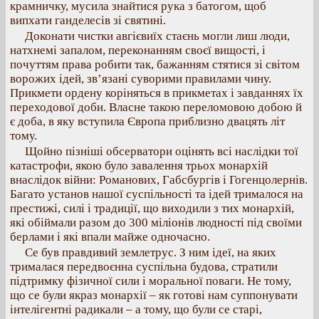
крамничку, мусила знайтися рука з батогом, щоб
випхати ганделесів зі святині.
Доконати чистки авгієвиїх стаєнь могли лиш люди,
натхнемі запалом, переконанням своєї вищості, і
почуттям права робити так, бажанням стятися зі світом
ворожих ідей, зв’язані суворими правилами чину.
Прикмети ордену коріняться в прикметах і завданнях їх
переходової доби. Власне такою переломовою добою й
є доба, в яку вступила Європа приблизно двацять літ
тому.
Щойно пізніші обсерватори оцінять всі наслідки тої
катастрофи, якою було завалення трьох монархій
внаслідок війни: Романових, Габсбургів і Гогенцолернів.
Багато установ нашої суспільності та ідей трималося на
престижі, силі і традиції, що виходили з тих монархій,
які обіймали разом до 300 міліонів людності під своїми
берлами і які впали майже одночасно.
Се був правдивий землетрус. З ним ідеї, на яких
трималася передвоєнна суспільна будова, стратили
підтримку фізичної сили і моральної поваги. Не тому,
що се були якраз монархії – як готові нам суппонувати
інтелігентні радикали – а тому, що були се старі,