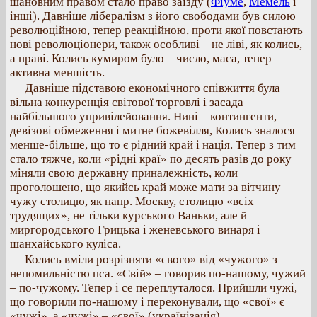
шановним правом стало право заїзду (
Фіуме
,
Мемель
і
інші). Давніше лібералізм з його свободами був силою
революційною, тепер реакційною, проти якої повстають
нові революціонери, також особливі – не ліві, як колись,
а праві. Колись кумиром було – число, маса, тепер –
активна меншість.
Давніше підставою економічного співжиття була
вільна конкуренція світової торговлі і засада
найбільшого упривілейовання. Нині – контингенти,
девізові обмеження і митне божевілля, Колись зналося
менше-більше, що то є рідний край і нація. Тепер з тим
стало тяжче, коли «рідні краї» по десять разів до року
міняли свою державну приналежність, коли
проголошено, що якийсь край може мати за вітчину
чужу столицю, як напр. Москву, столицю «всіх
трудящих», не тільки курського Ваньки, але й
миргородського Грицька і женевського винаря і
шанхайського куліса.
Колись вміли розрізняти «свого» від «чужого» з
непомильністю пса. «Свій» – говорив по-нашому, чужий
– по-чужому. Тепер і се переплуталося. Прийшли чужі,
що говорили по-нашому і переконували, що «свої» є
«чужі», а «чужі» – «свої» (українізація).