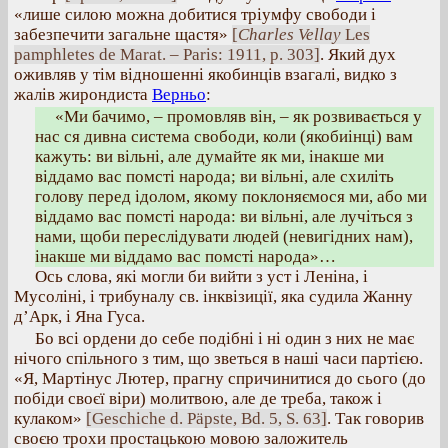
«лише силою можна добитися тріумфу свободи і
забезпечити загальне щастя»
[
Charles Vellay
Les
pamphletes de Marat. – Paris: 1911, p. 303]
. Який дух
оживляв у тім відношенні якобинців взагалі, видко з
жалів жирондиста
Верньо
:
«Ми бачимо, – промовляв він, – як розвивається у
нас ся дивна система свободи, коли (якобиінці) вам
кажуть: ви вільні, але думайте як ми, інакше ми
віддамо вас помсті народа; ви вільні, але схиліть
голову перед ідолом, якому поклоняємося ми, або ми
віддамо вас помсті народа: ви вільні, але лучіться з
нами, щоби переслідувати людей (невигідних нам),
інакше ми віддамо вас помсті народа»…
Ось слова, які могли би вийти з уст і Леніна, і
Мусоліні, і трибуналу св. інквізиції, яка судила Жанну
д’Арк, і Яна Гуса.
Бо всі ордени до себе подібні і ні один з них не має
нічого спільного з тим, що зветься в наші часи партією.
«Я, Мартінус Лютер, прагну спричинитися до сього (до
побіди своєї віри) молитвою, але де треба, також і
кулаком»
[Geschiche d. Päpste, Bd. 5, S. 63]
. Так говорив
своєю трохи простацькою мовою заложитель