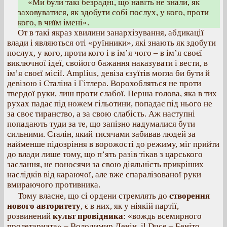
«Ми були такі безрадні, що навіть не знали, як
заховуватися, як здобути собі послух, у кого, проти
кого, в чиїм імені».
От в такі якраз хвилини занархізування, абдикації
влади і являються оті «руїнники», які знають як здобути
послух, у кого, проти кого і в ім’я чого – в ім’я своєї
виключної ідеї, свойого бажання наказувати і вести, в
ім’я своєї місії. Amplius, девіза єзуїтів могла би бути й
девізою і Сталіна і Гітлера. Ворохобляться не проти
твердої руки, лиш проти слабої. Перша голова, яка в тих
рухах падає під ножем гільотини, попадає під нього не
за своє тиранство, а за свою слабість. Аж наступні
попадають туди за те, що запізно надумалися бути
сильними. Сталін, який тисячами забивав людей за
найменше підозріння в ворожості до режиму, міг прийти
до влади лише тому, що п’ять разів тікав з царського
заслання, не поносячи за свою діяльність прикріших
наслідків від караючої, але вже спаралізованої руки
вмираючого противника.
Тому власне, що сі ордени стремлять до
створення
нового авторитету
, є в них, як у ніякій партії,
розвинений
культ провідника
: «вождь всемирного
пролетариата» – Володимир Ленін, il Duce – Беніто