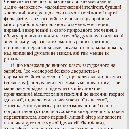
Селянський син, що попав до міста, здекласований
дідич-«марксист», маломістечковий інтелігент, бувший
«волосний писар», що стояв на чолі політичної партії,
фельдфебель, з якого війна чи революція зробили
міністра або провінціального отамана, – всі вони,
вирвані, викорчовані зі свого природного оточення, з
обсягу привичних понять і способу думання, поставлені
зненацька у вир завзятих змагань різних доктрин,
поставлені перед справами загально-національної ваги,
над якими ані думати не звикли, ані тим менше їх
рішати.
Ті, що належали до вищого класу, засудженого на
загибель (до «малоросійського дворянства») –
соромилися його ідеології. Ті, що належали до нижчого
(селянства), почуваючи себе чимсь меншвартним, – не
мали часу ні відваги піднести свої інстинктові
прив’язання і відштовхання психічні до височин твердої
ідеології, підпадаючи впливам кожної нанесеної,
«нової», «поступової», розрекламованої ідеї (напр.
соціалістичної), стаючи духовими викоріненцями, таким
перекотиполем, якого перший-ліпший вітер міг занести
на те чи друге поле чужої ідеології. Як той жид
Біконсфільд, що припадково ставав консерватистом,