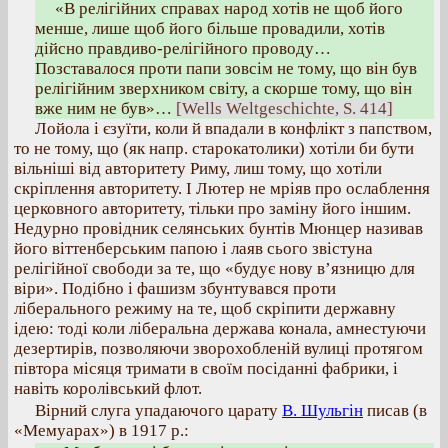
«В релігійних справах народ хотів не щоб його
менше, лише щоб його більше провадили, хотів
дійсно правдиво-релігійного проводу…
Позставалося проти папи зовсім не тому, що він був
релігійним зверхником світу, а скорше тому, що він
вже ним не був»…
[Wells Weltgeschichte, S. 414]
Лойола і єзуїти, коли й впадали в конфлікт з папством,
то не тому, що (як напр. старокатолики) хотіли би бути
вільніші від авторитету Риму, лиш тому, що хотіли
скріплення авторитету. І Лютер не мріяв про ослаблення
церковного авторитету, тільки про заміну його іншим.
Недурно провідник селянських бунтів Мюнцер називав
його віттенберським папою і лаяв сього звістуна
релігійної свободи за те, що «будує нову в’язницю для
віри». Подібно і фашизм збунтувався проти
ліберального режиму на те, щоб скріпити державну
ідею: тоді коли ліберальна держава конала, амнестуючи
дезертирів, позволяючи зворохобленій вулиці протягом
півтора місяця тримати в своїм посіданні фабрики, і
навіть королівський флот.
Вірний слуга упадаючого царату
В. Шульгін
писав (в
«Мемуарах») в 1917 р.: