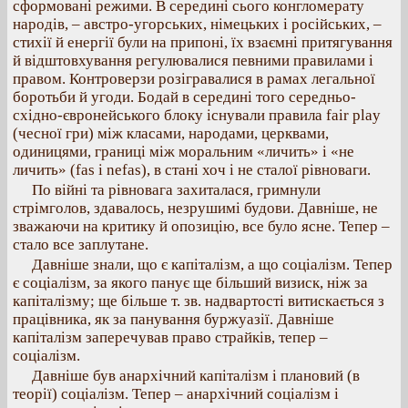
сформовані режими. В середині сього конгломерату
народів, – австро-угорських, німецьких і російських, –
стихії й енергії були на припоні, їх взаємні притягування
й відштовхування регулювалися певними правилами і
правом. Контроверзи розігравалися в рамах легальної
боротьби й угоди. Бодай в середині того середньо-
східно-євронейського блоку існували правила fair play
(чесної гри) між класами, народами, церквами,
одиницями, границі між моральним «личить» і «не
личить» (fas i nefas), в стані хоч і не сталої рівноваги.
По війні та рівновага захиталася, гримнули
стрімголов, здавалось, незрушимі будови. Давніше, не
зважаючи на критику й опозицію, все було ясне. Тепер –
стало все заплутане.
Давніше знали, що є капіталізм, а що соціалізм. Тепер
є соціалізм, за якого панує ще більший визиск, ніж за
капіталізму; ще більше т. зв. надвартості витискається з
працівника, як за панування буржуазії. Давніше
капіталізм заперечував право страйків, тепер –
соціалізм.
Давніше був анархічний капіталізм і плановий (в
теорії) соціалізм. Тепер – анархічний соціалізм і