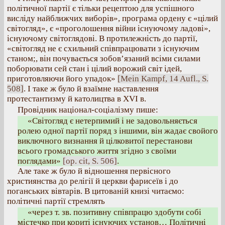
політичної партії є тільки рецептою для успішного
висліду найближчих виборів», програма ордену є «цілий
світогляд», є «проголошення війни існуючому ладові»,
існуючому світоглядові. В протилежність до партії,
«світогляд не є схильний співпрацювати з існуючим
станом;, він почувається зобов’язаний всіми силами
поборювати сей стан і цілий ворожий світ ідей,
приготовляючи його упадок»
[Mein Kampf, 14 Aufl., S.
508]
. І таке ж було й взаїмне наставлення
протестантизму й католицтва в XVI в.
Провідник націонал-соціалізму пише:
«Світогляд є нетерпимий і не задовольняється
ролею одної партії поряд з іншими, він жадає свойого
виключного визнання й цілковитої перестанови
всього громадського життя згідно з своїми
поглядами»
[op. cit, S. 506]
.
Але таке ж було й відношення первісного
християнства до релігії й церкви фарисеїв і до
поганських вівтарів. В цитованій книзі читаємо:
політичні партії стремлять
«через т. зв. позитивну співпрацю здобути собі
містечко при кориті існуючих установ… Політичні