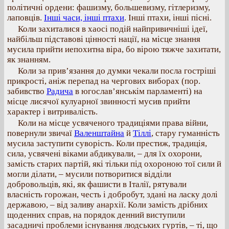
політичні ордени: фашизму, большевизму, гітлеризму,
лаповців.
Інші часи, інші птахи
. Інші птахи, інші пісні.
Коли захиталися в хаосі подій найпривичніші ідеї,
найбільш підставові цінності нації, на місце знання
мусила прийти иепохитна віра, бо вірою тяжче захитати,
як знанням.
Коли за прив’язання до думки чекали посла гостріші
прикрості, аніж перепад на чергових виборах (пор.
забивство
Радича
в югослав’янськім парламенті) на
місце лисячої кулуарної звинності мусив прийти
характер і витривалість.
Коли на місце усвяченого традиціями права війни,
повернули звичаї
Валенштайна
й
Тіллі
, стару гуманність
мусила заступити суворість. Коли престиж, традиція,
сила, усвячені віками абдикували, – для їх охорони,
замість старих партій, які тільки під охороною тої сили й
могли ділати, – мусили потворитися відділи
добровольців, які, як фашисти в Італії, рятували
власність горожан, честь і добробут, здані на ласку долі
державою, – від заливу анархії. Коли замість дрібних
щоденних справ, на порядок денний виступили
засадничі проблеми існування людських гуртів, – ті, що