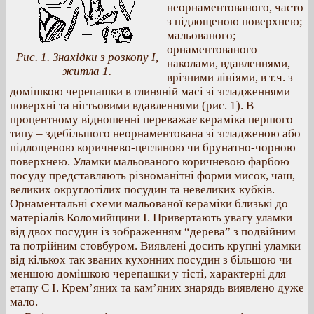
неорнаментованого, часто
з підлощеною поверхнею;
мальованого;
орнаментованого
Рис. 1. Знахідки з розкопу I,
наколами, вдавленнями,
житла 1.
врізними лініями, в т.ч. з
домішкою черепашки в глиняній масі зі згладженнями
поверхні та нігтьовими вдавленнями (рис. 1). В
процентному відношенні переважає кераміка першого
типу – здебільшого неорнаментована зі згладженою або
підлощеною коричнево-цегляною чи брунатно-чорною
поверхнею. Уламки мальованого коричневою фарбою
посуду представляють різноманітні форми мисок, чаш,
великих округлотілих посудин та невеликих кубків.
Орнаментальні схеми мальованої кераміки близькі до
матеріалів Коломийщини I. Привертають увагу уламки
від двох посудин із зображенням “дерева” з подвійним
та потрійним стовбуром. Виявлені досить крупні уламки
від кількох так званих кухонних посудин з більшою чи
меншою домішкою черепашки у тісті, характерні для
етапу С I. Крем’яних та кам’яних знарядь виявлено дуже
мало.