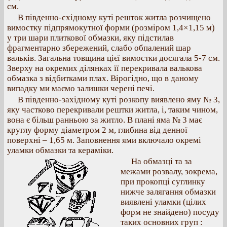
см.
В південно-східному куті решток житла розчищено
вимостку підпрямокутної форми (розміром 1,4×1,15 м)
у три шари плиткової обмазки, яку підстилав
фрагментарно збережений, слабо обпалений шар
вальків. Загальна товщина цієї вимостки досягала 5-7 см.
Зверху на окремих ділянках її перекривала валькова
обмазка з відбитками плах. Вірогідно, що в даному
випадку ми маємо залишки черені печі.
В південно-західному куті розкопу виявлено яму № 3,
яку частково перекривали рештки житла, i, таким чином,
вона є більш ранньою за житло. В плані яма № 3 має
круглу форму діаметром 2 м, глибина від денної
поверхні – 1,65 м. Заповнення ями включало окремі
уламки обмазки та кераміки.
На обмазці та за
межами розвалу, зокрема,
при прокопці суглинку
нижче залягання обмазки
виявлені уламки (цілих
форм не знайдено) посуду
таких основних груп :