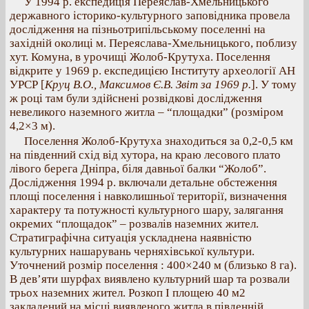
У 1994 р. експедиція Переяслав-Хмельницького
державного історико-культурного заповідника провела
дослідження на пізньотрипільському поселенні на
західній околиці м. Переяслава-Хмельницького, поблизу
хут. Комуна, в урочищі Жолоб-Крутуха. Поселення
відкрите у 1969 р. експедицією Інституту археології АН
УРСР [
Круц В.О., Максимов Є.В. Звіт за 1969 р.
]. У тому
ж році там були здійснені розвідкові дослідження
невеликого наземного житла – “площадки” (розміром
4,2×3 м).
Поселення Жолоб-Крутуха знаходиться за 0,2-0,5 км
на південний схід від хутора, на краю лесового плато
лівого берега Дніпра, біля давньої балки “Жолоб”.
Дослідження 1994 р. включали детальне обстеження
площі поселення i навколишньої території, визначення
характеру та потужності культурного шару, залягання
окремих “площадок” – розвалів наземних жител.
Стратиграфічна ситуація ускладнена наявністю
культурних нашарувань черняхівської культури.
Уточнений розмір поселення : 400×240 м (близько 8 га).
В дев’яти шурфах виявлено культурний шар та розвали
трьох наземних жител. Розкоп I площею 40 м2
закладений на місці виявленого житла в південній