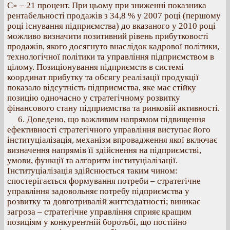
С» – 21 процент. При цьому при зниженні показника
рентабельності продажів з 34,8 % у 2007 році (першому
році існування підприємства) до вказаного у 2010 році
можливо визначити позитивний рівень прибутковості
продажів, якого досягнуто внаслідок кадрової політики,
технологічної політики та управління підприємством в
цілому. Позиціонування підприємств в системі
координат прибутку та обсягу реалізації продукції
показало відсутність підприємства, яке має стійку
позицію одночасно у стратегічному розвитку
фінансового стану підприємства та ринковій активності.
6. Доведено, що важливим напрямом підвищення
ефективності стратегічного управління виступає його
інституціалізація, механізм впровадження якої включає
визначення напрямів її здійснення на підприємстві,
умови, функції та алгоритм інституціалізації.
Інституціалізація здійснюється таким чином:
спостерігається формування потреби – стратегічне
управління задовольняє потребу підприємства у
розвитку та довготривалій життєздатності; виникає
загроза – стратегічне управління сприяє кращим
позиціям у конкурентній боротьбі, що постійно