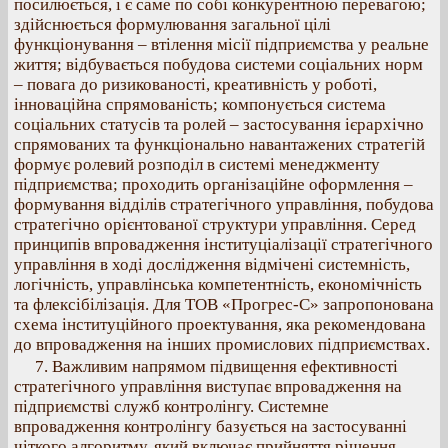
посилюється, і є саме по собі конкурентною перевагою;
здійснюється формулювання загальної цілі
функціонування – втілення місії підприємства у реальне
життя; відбувається побудова системи соціальних норм
– повага до ризикованості, креативність у роботі,
інноваційна спрямованість; компонується система
соціальних статусів та ролей – застосування ієрархічно
спрямованих та функціонально навантажених стратегій
формує ролевий розподіл в системі менеджменту
підприємства; проходить організаційне оформлення –
формування відділів стратегічного управління, побудова
стратегічно орієнтованої структури управління. Серед
принципів впровадження інституціалізації стратегічного
управління в ході дослідження відмічені системність,
логічність, управлінська компетентність, економічність
та флексібілізація. Для ТОВ «Прогрес-С» запропонована
схема інституційного проектування, яка рекомендована
до впровадження на інших промислових підприємствах.
7. Важливим напрямом підвищення ефективності
стратегічного управління виступає впровадження на
підприємстві служб контролінгу. Системне
впровадження контролінгу базується на застосуванні
чіткого алгоритму, який включає прийняття рішення,