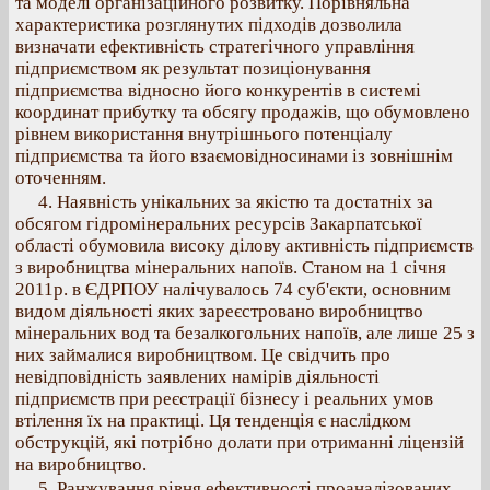
та моделі організаційного розвитку. Порівняльна
характеристика розглянутих підходів дозволила
визначати ефективність стратегічного управління
підприємством як результат позиціонування
підприємства відносно його конкурентів в системі
координат прибутку та обсягу продажів, що обумовлено
рівнем використання внутрішнього потенціалу
підприємства та його взаємовідносинами із зовнішнім
оточенням.
4. Наявність унікальних за якістю та достатніх за
обсягом гідромінеральних ресурсів Закарпатської
області обумовила високу ділову активність підприємств
з виробництва мінеральних напоїв. Станом на 1 січня
2011р. в ЄДРПОУ налічувалось 74 суб'єкти, основним
видом діяльності яких зареєстровано виробництво
мінеральних вод та безалкогольних напоїв, але лише 25 з
них займалися виробництвом. Це свідчить про
невідповідність заявлених намірів діяльності
підприємств при реєстрації бізнесу і реальних умов
втілення їх на практиці. Ця тенденція є наслідком
обструкцій, які потрібно долати при отриманні ліцензій
на виробництво.
5. Ранжування рівня ефективності проаналізованих