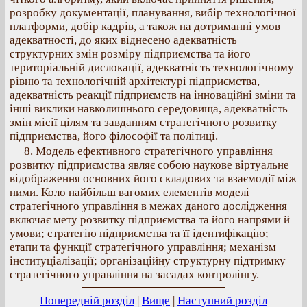
розробку документації, планування, вибір технологічної
платформи, добір кадрів, а також на дотриманні умов
адекватності, до яких віднесено адекватність
структурних змін розміру підприємства та його
територіальній дислокації, адекватність технологічному
рівню та технологічній архітектурі підприємства,
адекватність реакції підприємств на інноваційні зміни та
інші виклики навколишнього середовища, адекватність
змін місії цілям та завданням стратегічного розвитку
підприємства, його філософії та політиці.
8. Модель ефективного стратегічного управління
розвитку підприємства являє собою наукове віртуальне
відображення основних його складових та взаємодії між
ними. Коло найбільш вагомих елементів моделі
стратегічного управління в межах даного дослідження
включає мету розвитку підприємства та його напрями й
умови; стратегію підприємства та її ідентифікацію;
етапи та функції стратегічного управління; механізм
інституціалізації; організаційну структурну підтримку
стратегічного управління на засадах контролінгу.
Попередній розділ
|
Вище
|
Наступний розділ