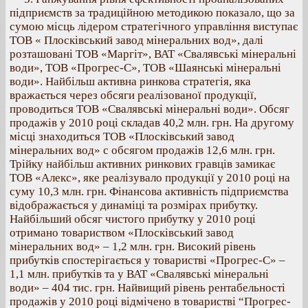
підприємств за традиційною методикою показало, що за
сумою місць лідером стратегічного управління виступає
ТОВ « Плосківський завод мінеральних вод», далі
розташовані ТОВ «Маргіт», ВАТ «Свалявські мінеральні
води», ТОВ «Прогрес-С», ТОВ «Шаянські мінеральні
води». Найбільш активна ринкова стратегія, яка
вражається через обсяги реалізованої продукції,
проводиться ТОВ «Свалявські мінеральні води». Обсяг
продажів у 2010 році складав 40,2 млн. грн. На другому
місці знаходиться ТОВ «Плосківський завод
мінеральних вод» с обсягом продажів 12,6 млн. грн.
Трійку найбільш активних ринкових гравців замикає
ТОВ «Алекс», яке реалізувало продукції у 2010 році на
суму 10,3 млн. грн. Фінансова активність підприємства
відображається у динаміці та розмірах прибутку.
Найбільший обсяг чистого прибутку у 2010 році
отримано товариством «Плосківський завод
мінеральних вод» – 1,2 млн. грн. Високий рівень
прибутків спостерігається у товаристві «Прогрес-С» –
1,1 млн. прибутків та у ВАТ «Свалявські мінеральні
води» – 404 тис. грн. Найвищий рівень рентабельності
продажів у 2010 році відмічено в товаристві “Прогрес-