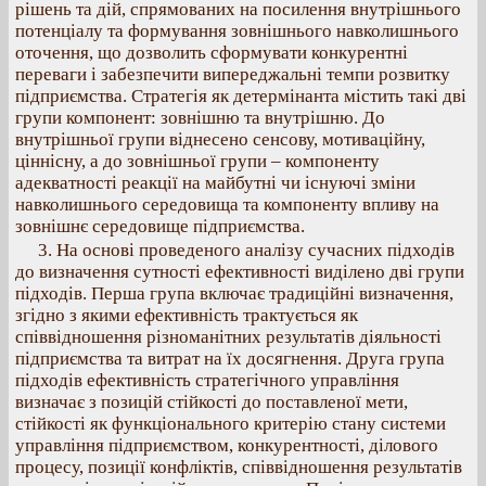
рішень та дій, спрямованих на посилення внутрішнього
потенціалу та формування зовнішнього навколишнього
оточення, що дозволить сформувати конкурентні
переваги і забезпечити випереджальні темпи розвитку
підприємства. Стратегія як детермінанта містить такі дві
групи компонент: зовнішню та внутрішню. До
внутрішньої групи віднесено сенсову, мотиваційну,
ціннісну, а до зовнішньої групи – компоненту
адекватності реакції на майбутні чи існуючі зміни
навколишнього середовища та компоненту впливу на
зовнішнє середовище підприємства.
3. На основі проведеного аналізу сучасних підходів
до визначення сутності ефективності виділено дві групи
підходів. Перша група включає традиційні визначення,
згідно з якими ефективність трактується як
співвідношення різноманітних результатів діяльності
підприємства та витрат на їх досягнення. Друга група
підходів ефективність стратегічного управління
визначає з позицій стійкості до поставленої мети,
стійкості як функціонального критерію стану системи
управління підприємством, конкурентності, ділового
процесу, позиції конфліктів, співвідношення результатів