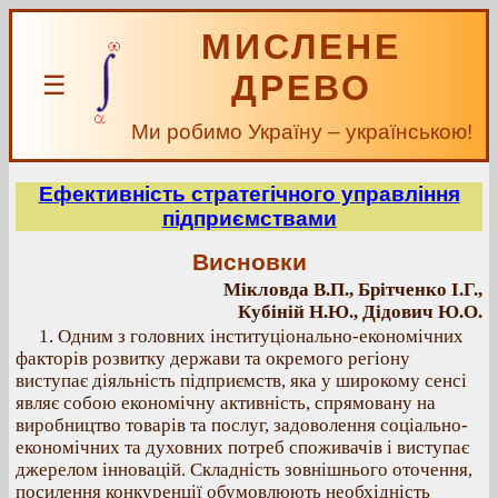
МИСЛЕНЕ
ДРЕВО
☰
Ми робимо Україну – українською!
Ефективність стратегічного управління
підприємствами
Висновки
Мікловда В.П., Брітченко І.Г.,
Кубіній Н.Ю., Дідович Ю.О.
1. Одним з головних інституціонально-економічних
факторів розвитку держави та окремого регіону
виступає діяльність підприємств, яка у широкому сенсі
являє собою економічну активність, спрямовану на
виробництво товарів та послуг, задоволення соціально-
економічних та духовних потреб споживачів і виступає
джерелом інновацій. Складність зовнішнього оточення,
посилення конкуренції обумовлюють необхідність