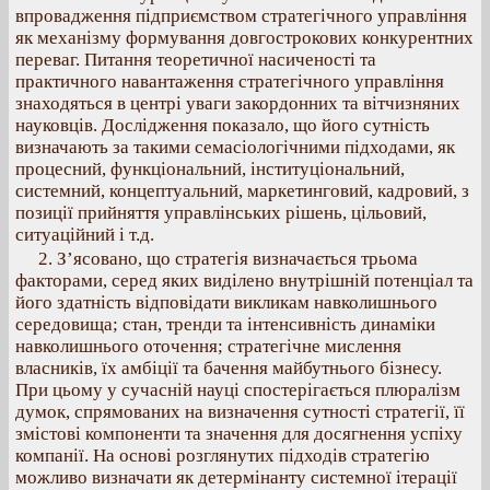
впровадження підприємством стратегічного управління
як механізму формування довгострокових конкурентних
переваг. Питання теоретичної насиченості та
практичного навантаження стратегічного управління
знаходяться в центрі уваги закордонних та вітчизняних
науковців. Дослідження показало, що його сутність
визначають за такими семасіологічними підходами, як
процесний, функціональний, інституціональний,
системний, концептуальний, маркетинговий, кадровий, з
позиції прийняття управлінських рішень, цільовий,
ситуаційний і т.д.
2. З’ясовано, що стратегія визначається трьома
факторами, серед яких виділено внутрішній потенціал та
його здатність відповідати викликам навколишнього
середовища; стан, тренди та інтенсивність динаміки
навколишнього оточення; стратегічне мислення
власників, їх амбіції та бачення майбутнього бізнесу.
При цьому у сучасній науці спостерігається плюралізм
думок, спрямованих на визначення сутності стратегії, її
змістові компоненти та значення для досягнення успіху
компанії. На основі розглянутих підходів стратегію
можливо визначати як детермінанту системної ітерації